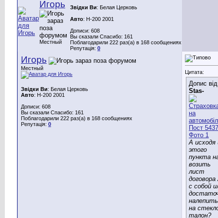
Игорь
Звідки Ви
: Белая Церковь
Авто
: H-200 2001
Дописи: 608
Вы сказали Спасибо: 161
Местный
Поблагодарили 222 раз(а) в 168 сообщениях
Репутація:
0
Игорь
Местный
Цитата:
Допис ві
Звідки Ви
: Белая Церковь
Stas-
Авто
: H-200 2001
Дописи: 608
Вы сказали Спасибо: 161
Поблагодарили 222 раз(а) в 168 сообщениях
Репутація:
0
А исходя 
этого
пункта н
возить
лист
договора
с собой и
достато
налепить
на стекл
талон?