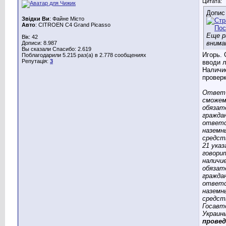
Цитата:
Допис
Звідки Ви
: Файне Місто
Авто
: CITROEN C4 Grand Picasso
Еще р
Вік: 42
внима
Дописи: 8.987
Вы сказали Спасибо: 2.619
Игорь. 
Поблагодарили 5.215 раз(а) в 2.778 сообщениях
Репутація:
3
вводи 
Наличи
проверк
Ответ 
сможем
обязат
гражда
ответс
наземн
средств
21 ука
говори
наличи
обязат
гражда
ответс
наземн
средст
Госавт
Украи
провед