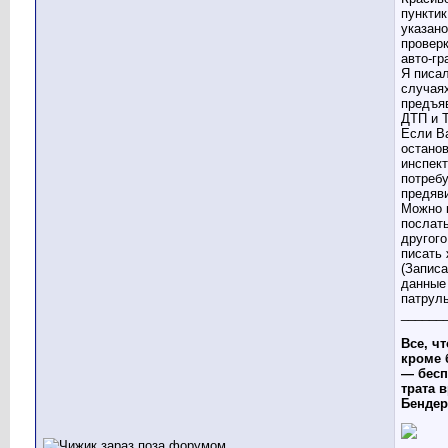
пунктик
указано
провер
авто-гр
Я писал
случая
предъя
ДТП и 
Если В
остано
инспект
потреб
предяви
Можно 
послать
другого
писать
(Записа
данные
патруль
______
Все, чт
кроме 
— бесп
трата в
Бендер