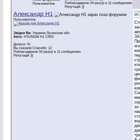
Поблагодарили 34 раз(а) в 11 сообщениях
Пользователь
Репутація:
0
Александр Н1
Пользователь
Ст
за
ав
Звідки Ви
: Украина Луганская обл.
ЗА
Авто
: HYUNDAI H1 CRDi
Пр
Дописи: 41
аг
Вы сказали Спасибо: 12
ко
Поблагодарили 34 раз(а) в 11 сообщениях
пе
Репутація:
0
ст
кл
ср
це
фи
ро
ко
Со
ма
ск
за
на
ст
во
дв
да
тр
А 