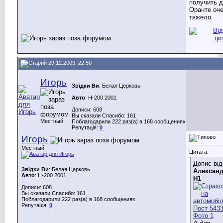
получить д
Оранте оч
тяжело.
29.12.2009, 22:50
Игорь
Звідки Ви
: Белая Церковь
Авто
: H-200 2001
Дописи: 608
Вы сказали Спасибо: 161
Местный
Поблагодарили 222 раз(а) в 168 сообщениях
Репутація:
0
Игорь
Местный
Цитата:
Допис від
Звідки Ви
: Белая Церковь
Алексан
Авто
: H-200 2001
Н1
Дописи: 608
Вы сказали Спасибо: 161
Поблагодарили 222 раз(а) в 168 сообщениях
Репутація:
0