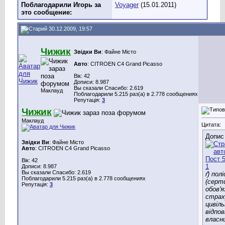
Поблагодарили Игорь за
Voyager
(15.01.2011)
это сообщение:
30.12.2009, 19:57
Чижик
Звідки Ви
: Файне Місто
Авто
: CITROEN C4 Grand Picasso
Вік: 42
Дописи: 8.987
Вы сказали Спасибо: 2.619
Маклауд
Поблагодарили 5.215 раз(а) в 2.778 сообщениях
Репутація:
3
Чижик
Маклауд
Цитата:
Допис
Звідки Ви
: Файне Місто
Авто
: CITROEN C4 Grand Picasso
Вік: 42
Дописи: 8.987
Вы сказали Спасибо: 2.619
ґ) полі
Поблагодарили 5.215 раз(а) в 2.778 сообщениях
(серт
Репутація:
3
обов'я
страх
цивіль
відпов
власни