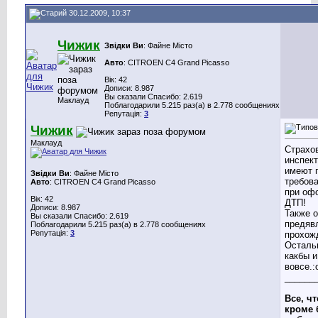
30.12.2009, 10:37
Чижик
Звідки Ви
: Файне Місто
Авто
: CITROEN C4 Grand Picasso
Вік: 42
Дописи: 8.987
Вы сказали Спасибо: 2.619
Маклауд
Поблагодарили 5.215 раз(а) в 2.778 сообщениях
Репутація:
3
Чижик
Маклауд
Страхо
инспек
имеют 
Звідки Ви
: Файне Місто
требова
Авто
: CITROEN C4 Grand Picasso
при оф
Вік: 42
ДТП!
Дописи: 8.987
Также 
Вы сказали Спасибо: 2.619
предяв
Поблагодарили 5.215 раз(а) в 2.778 сообщениях
Репутація:
3
прохож
Осталь
какбы и
вовсе.:
______
Все, чт
кроме 