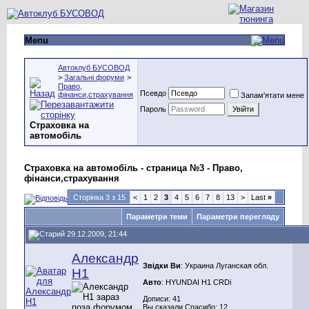
Menu
Автоклуб БУСОВОД
>
Загальні форуми
>
Право,
Псевдо
фінанси,страхування
Запам'ятати мене
Пароль
Страховка на
автомобіль
Страховка на автомобіль - страница №3 - Право,
фінанси,страхування
Сторінка 3 з 15
<
1
2
3
4
5
6
7
8
13
>
Last
»
Параметри теми
Параметри перегляду
29.12.2009, 21:44
Александр
Звідки Ви
: Украина Луганская обл.
Н1
Авто
: HYUNDAI H1 CRDi
Дописи: 41
Вы сказали Спасибо: 12