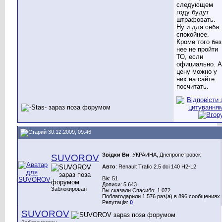
следующем
году будут
штрафовать.
Ну и для себя
спокойнее.
Кроме того без
нее не пройти
ТО, если
официально. А
цену можно у
них на сайте
посчитать.
30.12.2009, 09:46
Звідки Ви
: УКРАИНА, Днепропетровск
SUVOROV
Авто
: Renault Trafic 2.5 dci 140 H2-L2
Вік: 51
Дописи: 5.643
Заблокирован
Вы сказали Спасибо: 1.072
Поблагодарили 1.576 раз(а) в 896 сообщениях
Репутація:
0
SUVOROV