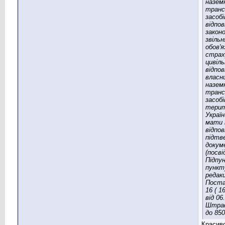
назем
транс
засобів
відпов
закон
звіль
обов'я
страх
цивіль
відпов
власни
назем
транс
засобі
терит
Україн
мати 
відпов
підтв
докум
(посві
Підпун
пункту
редакц
Поста
16 ( 1
від 06
Штра
до 850
Красив