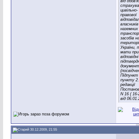
від обов'
страхува
цивільно-
правової
відповіда
власників
наземних
транспо
засобів н
територі
України, 
мати при
відповідні
підтвердн
докумен
(посвідчен
Підпункт 
пункту 2.
редакції
Постано
N 16 ( 16-
від 06.01.
30.12.2009, 21:55