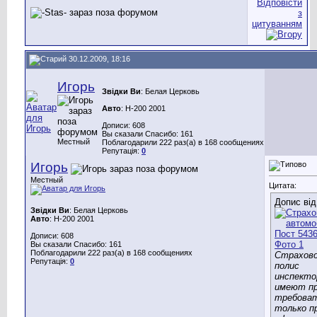
30.12.2009, 18:16
Игорь
Звідки Ви
: Белая Церковь
Авто
: H-200 2001
Дописи: 608
Вы сказали Спасибо: 161
Местный
Поблагодарили 222 раз(а) в 168 сообщениях
Репутація:
0
Игорь
Местный
Цитата:
Допис ві
Звідки Ви
: Белая Церковь
Авто
: H-200 2001
Дописи: 608
Вы сказали Спасибо: 161
Поблагодарили 222 раз(а) в 168 сообщениях
Страхов
Репутація:
0
полис
инспекто
имеют п
требова
только п