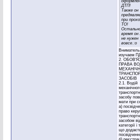
оформле
ДТП!
Также он
предявля
при прох
ТО!
Остальн
время он 
не нужен
вовсе.:o
Вниматель
изучаем П
2. ОБОВ'Я
ПРАВА ВО
МЕХАНІЧ
ТРАНСПО
ЗАСОБІВ
2.1. Водій
механічног
транспортн
засобу пов
мати при со
а) посвідч
право керу
транспорт
засобом ві
категорії і 
що додаєт
посвідченн
б) реєстра