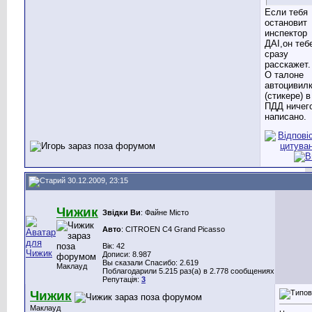
Если тебя
остановит
инспектор
ДАІ,он теб
сразу
расскажет.
О талоне
автоцивил
(стикере) в
ПДД ничег
написано.
30.12.2009, 23:15
Чижик
Звідки Ви
: Файне Місто
Авто
: CITROEN C4 Grand Picasso
Вік: 42
Дописи: 8.987
Вы сказали Спасибо: 2.619
Маклауд
Поблагодарили 5.215 раз(а) в 2.778 сообщениях
Репутація:
3
Чижик
Маклауд