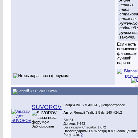
А для
первого
типа
страхова
стаж не
нужен-лю
сидящий 
рулем-вс
законно.
Если есть
возможнос
финансам-
лучший
вариант.
30.12.2009, 08:58
Звідки Ви
: УКРАИНА, Днепропетровск
SUVOROV
Авто
: Renault Trafic 2.5 dci 140 H2-L2
Вік: 51
Дописи: 5.643
Заблокирован
Вы сказали Спасибо: 1.072
Поблагодарили 1.576 раз(а) в 896 сообщениях
Репутація:
0