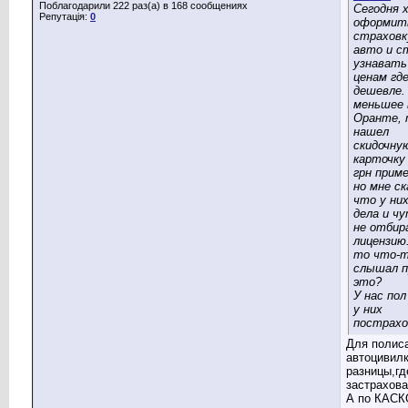
Поблагодарили 222 раз(а) в 168 сообщениях
Сегодня 
Репутація:
0
оформит
страховк
авто и с
узнавать
ценам гд
дешевле.
меньшее 
Оранте, 
нашел
скидочну
карточку 
грн приме
но мне ск
что у них
дела и чу
не отби
лицензию
то что-
слышал п
это?
У нас по
у них
пострахо
Для полис
автоцивилк
разницы,гд
застрахова
А по КАСК