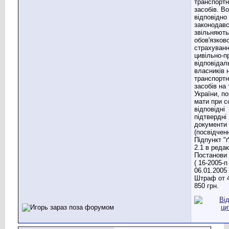
транспорт
засобів. Вод
відповідно
законодав
звільняють
обов'язков
страхуван
цивільно-п
відповідал
власників 
транспорт
засобів на 
України, по
мати при с
відповідні
підтвердні
документи
(посвідченн
Підпункт "ґ
2.1 в редак
Постанови
( 16-2005-п 
06.01.2005 
Штраф от 
850 грн.