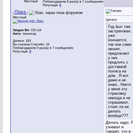
Местный
Поблагодарили 9 раз(а) в 7 сообщениях
Репутація:
0
-Stas-
Местный
Цитата:
Год был там
Звідки Ви
: OD.UA
застрахован,
Авто
: пешеход
уже
кончается,
Дописи: 193
так они сами
Вы сказали Спасибо: 16
Поблагодарили 9 раз(а) в 7 сообщениях
звонят,
Репутація:
0
предлагают
у них
продлить с
доставкой
полиса на
дом...Я вот
даже и не
знаю...Никто
у меня эту
страховку
никогда и не
спрашивал,
стоит ли ее
делать
вообще???
Делать надо. 
узнавал и
говорят, что в