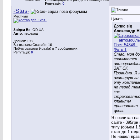
Репутація:
0
-Stas-
Местный
Цитата:
Допис від
Звідки Ви
: OD.UA
Александр Н
Авто
: пешеход
Дописи: 193
Вы сказали Спасибо: 16
Поблагодарили 9 раз(а) в 7 сообщениях
Репутація:
0
Стас, моя до
занимается
автограждан
ЗАТ СК
Провидна. Я 
агитирую за
эту компани
но перед тем
как
страховатьс
клиенты
сравнивают
цены.
Я посчитал на
сайте - 395грн 
типу (объем 1.
стаж до 1 года)
Не нашел прав