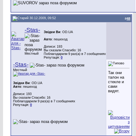
30.12.2009, 09:52
#
48
-Stas-
Звідки Ви
: OD.UA
Авто
: пешеход
Дописи: 193
Вы сказали Спасибо: 16
Местный
Поблагодарили 9 раз(а) в 7 сообщениях
Репутація:
0
-Stas-
Местный
Так они
талон на
стекле и
Звідки Ви
: OD.UA
сами
Авто
: пешеход
видят.
Дописи: 193
Вы сказали Спасибо: 16
Поблагодарили 9 раз(а) в 7 сообщениях
Репутація:
0