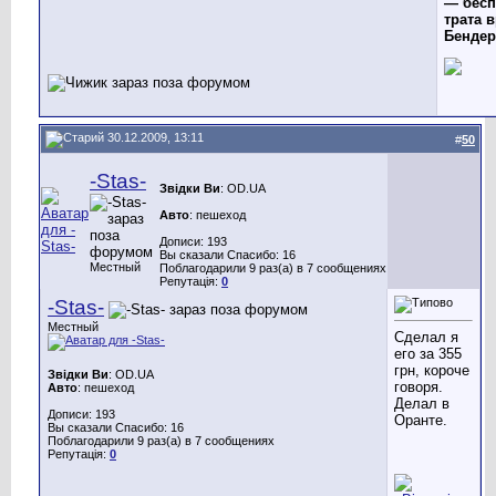
— бесп
трата в
Бендер
30.12.2009, 13:11
#
50
-Stas-
Звідки Ви
: OD.UA
Авто
: пешеход
Дописи: 193
Вы сказали Спасибо: 16
Местный
Поблагодарили 9 раз(а) в 7 сообщениях
Репутація:
0
-Stas-
Местный
Сделал я
его за 355
грн, короче
Звідки Ви
: OD.UA
говоря.
Авто
: пешеход
Делал в
Дописи: 193
Оранте.
Вы сказали Спасибо: 16
Поблагодарили 9 раз(а) в 7 сообщениях
Репутація:
0