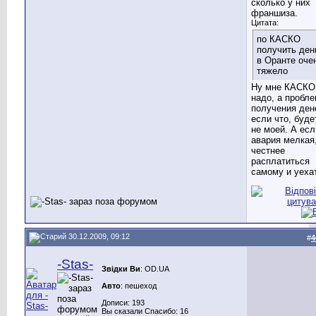
сколько у них
франшиза.
Цитата:
по КАСКО
получить ден
в Оранте оче
тяжело
Ну мне КАСКО
надо, а пробл
получения дене
если что, буде
не моей. А есл
авария мелкая,
честнее
расплатиться
самому и уеха
30.12.2009, 09:12
#
4
-Stas-
Звідки Ви
: OD.UA
Авто
: пешеход
Дописи: 193
Вы сказали Спасибо: 16