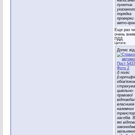
написаны
пунктик. 
указаного
порядка
проверки
авто-гра
Еще раз ч
очень вни
ПДД.
Цитата:
Допис ві
ґ) поліс
(сертифі
обов'язко
страхува
цивільно-
правової
відповіда
власників
наземних
транспо
засобів. В
які відпов
законода
звільняю