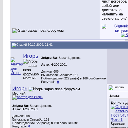
лист договора 
собой или
достаточно
налепить на
стекло талон?
30.12.2009, 21:41
Игорь
Звідки Ви
: Белая Церковь
Авто
: H-200 2001
Дописи: 608
Вы сказали Спасибо: 161
Местный
Поблагодарили 222 раз(а) в 168 сообщениях
Репутація:
0
Игорь
Местный
Цитата:
Допис ві
Звідки Ви
: Белая Церковь
Авто
: H-200 2001
Дописи: 608
Вы сказали Спасибо: 161
Поблагодарили 222 раз(а) в 168 сообщениях
Красиво
Репутація:
0