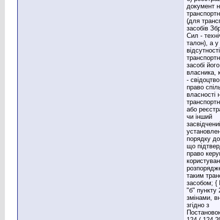
документ 
транспортн
(для транс
засобів Зб
Сил - техн
талон), а у
відсутності
транспорт
засобі його
власника, к
- свідоцтво
право спіл
власності 
транспортн
або реєстр
чи інший
засвідчени
установле
порядку до
що підтве
право керу
користуван
розпорядж
таким тра
засобом; {
"б" пункту 2
змінами, в
згідно з
Постаново
124 ( 124-2