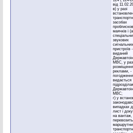
від 11.02.2
в) у разі
встановлен
транспорт
засобах
проблиско
маячків і (
спеціальни
звукових
сигнальни
пристроїв -
виданий
Державтоі
МВС, у раз
розміщенн
реклами, -
погодженн
видається
підрозділа
Державтоін
МВС;
г) у встан
законодав
випадках д
лист і док
на вантаж,
перевозить
маршрутни
транспорт