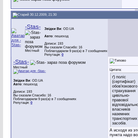
30.12.2009, 21:30
-Stas-
Звідки Ви
: OD.UA
Авто
: пешеход
Дописи: 193
Вы сказали Спасибо: 16
Местный
Поблагодарили 9 раз(а) в 7 сообщениях
Репутація:
0
-Stas-
Местный
Цитата:
ґ) поліс
Звідки Ви
: OD.UA
(сертифікат)
Авто
: пешеход
обов'язкового
страхування
Дописи: 193
цивільно-
Вы сказали Спасибо: 16
Поблагодарили 9 раз(а) в 7 сообщениях
правової
Репутація:
0
відповідально
власників
наземних
транспортних
засобів.
А исходя из эт
пункта надо во