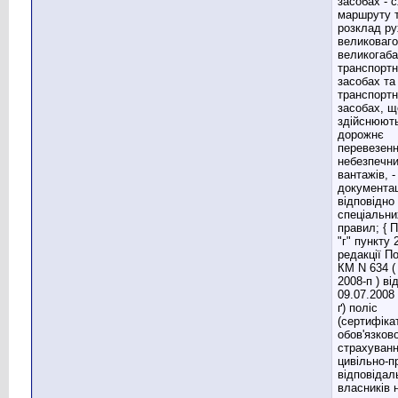
засобах - 
маршруту 
розклад ру
великоваго
великогаб
транспорт
засобах та
транспорт
засобах, щ
здійснюют
дорожнє
перевезен
небезпечн
вантажів, -
документа
відповідно
спеціальни
правил; { 
"г" пункту 
редакції П
КМ N 634 (
2008-п ) ві
09.07.2008 
ґ) поліс
(сертифіка
обов'язков
страхуван
цивільно-п
відповідал
власників 