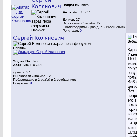
Колянович
Звідки Ви
: Киев
Авто
: Vito 110 CDI
Дописи: 27
Вы сказали Спасибо: 12
Поблагодарили 2 раз(а) в 2 сообщениях
Новичок
Репутація:
0
Сергей Колянович
Веба
Новичок
Здра
У ме
110 
Звідки Ви
: Киев
моме
Авто
: Vito 110 CDI
поку
Дописи: 27
разу
Вы сказали Спасибо: 12
поль
Поблагодарили 2 раз(а) в 2 сообщениях
Веба
Репутація:
0
догр
Вот
попр
его 
а ла
горит
заве
маши
Не д
каког
шурш
вооб