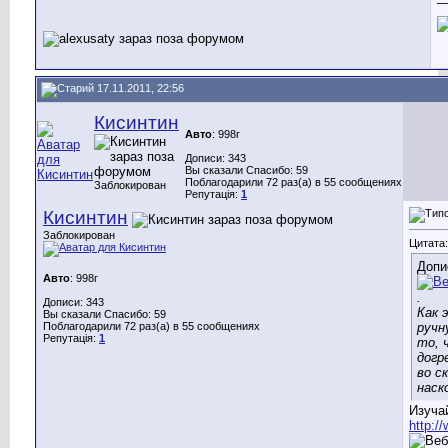
17.11.2011, 22:56
Кисинтин
Авто
: 998г
Дописи: 343
Вы сказали Спасибо: 59
Поблагодарили 72 раз(а) в 55 сообщениях
Заблокирован
Репутація:
1
Кисинтин
Заблокирован
Цитата:
Допи
Авто
: 998г
.
Дописи: 343
Как 
Вы сказали Спасибо: 59
Поблагодарили 72 раз(а) в 55 сообщениях
ручн
Репутація:
1
то, 
догр
во с
наск
Изуча
http:/