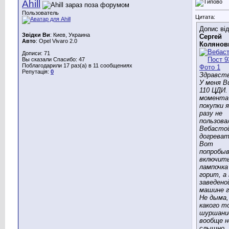
Ahill
Пользователь
Цитата:
Допис ві
Звідки Ви
: Киев, Украина
Сергей
Авто
: Opel Vivaro 2.0
Колянов
Дописи: 71
Вы сказали Спасибо: 47
Поблагодарили 17 раз(а) в 11 сообщениях
Репутація:
0
Здравст
У меня 
110 ЦДИ.
момента
покупки я
разу не
пользова
Вебастой
догреват
Вот
попробыв
включить
лампочка
горит, а
заведено
машине г
Не дыма,
какого т
шуршани
вообще н
слышно,