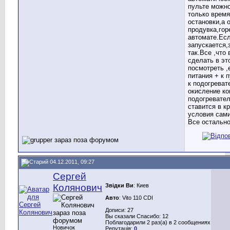
пульте можн
только время
остановки,а 
продувка,гор
автомате.Есл
запускается,
так.Все ,что
сделать в эт
посмотреть ,
питания + к п
к подогрева
окисление ко
подогревате
ставится в к
условия сами
Все остально
04.12.2011, 09:27
Сергей
Колянович
Звідки Ви
: Киев
Авто
: Vito 110 CDI
Дописи: 27
Вы сказали Спасибо: 12
Поблагодарили 2 раз(а) в 2 сообщениях
Новичок
Репутація:
0