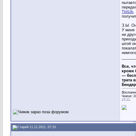
пытает
передел
ТЫЦЬ
.
получит
З.Ы. О
У меня 
ни друг
приход
штоб о
покала
немгого
______
Все, чт
кроме 
— бесп
трата в
Бендер
Востанн
Чижик: 10
23:21
.
11.11.2011, 07:15