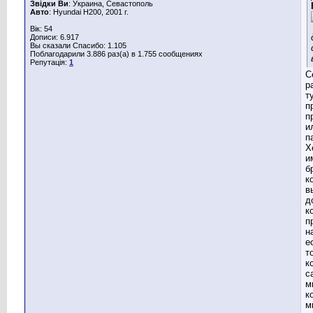
Звідки Ви
: Украина, Севастополь
Авто
: Hyundai H200, 2001 г.
Вік: 54
Дописи: 6.917
Вы сказали Спасибо: 1.105
Поблагодарили 3.886 раз(а) в 1.755 сообщениях
Репутація:
1
С
р
т
п
п
и
п
X
и
б
к
в
д
к
п
н
е
т
к
с
м
к
м