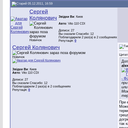
05.12.2011, 16:59
Сергей
Колянович
Звідки Ви
: Киев
Авто
: Vito 110 CDI
Дописи: 27
Вы сказали Спасибо: 12
Поблагодарили 2 раз(а) в 2 сообщениях
Новичок
Репутація:
0
Сергей Колянович
Цитат
Новичок
Доп
ale
Звідки Ви
: Киев
Авто
: Vito 110 CDI
Дописи: 27
при
Вы сказали Спасибо: 12
Поблагодарили 2 раз(а) в 2 сообщениях
или
Репутація:
0
Мо
те
При 
Може
терм
греш
догр
так к
вруч