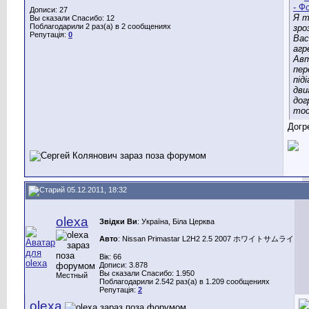
Дописи: 27
Я т
Вы сказали Спасибо: 12
Поблагодарили 2 раз(а) в 2 сообщениях
зро
Репутація:
0
Вас
агр
Ав
пер
піді
дви
дог
тос
Догр
05.12.2011, 18:32
olexa
Звідки Ви
: Україна, Біла Церква
Авто
: Nissan Primastar L2H2 2.5 2007 ホワイトサムライ
Вік: 66
Дописи: 3.878
Вы сказали Спасибо: 1.950
Местный
Поблагодарили 2.542 раз(а) в 1.209 сообщениях
Репутація:
2
olexa