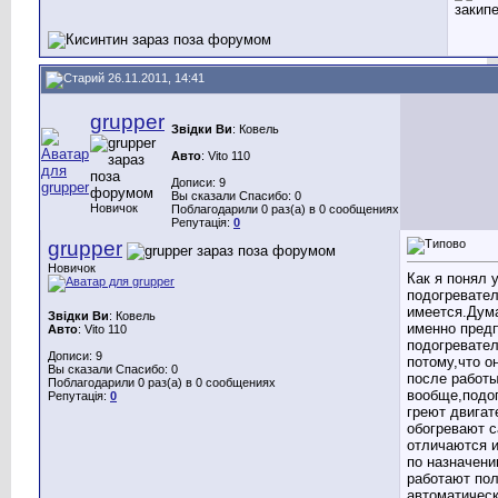
закипе
26.11.2011, 14:41
grupper
Звідки Ви
: Ковель
Авто
: Vito 110
Дописи: 9
Вы сказали Спасибо: 0
Новичок
Поблагодарили 0 раз(а) в 0 сообщениях
Репутація:
0
grupper
Новичок
Как я понял у
подогревате
имеется.Дума
Звідки Ви
: Ковель
именно пред
Авто
: Vito 110
подогревател
Дописи: 9
потому,что о
Вы сказали Спасибо: 0
после работы
Поблагодарили 0 раз(а) в 0 сообщениях
вообще,подо
Репутація:
0
греют двигат
обогревают с
отличаются и
по назначен
работают по
автоматичес