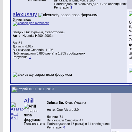
Вы сказали Спасибо: 1.105
Поблагодарили 3.886 раз(а) в 1.755 сообщениях
Репутація:
1
alexusaty
Виннипанда
С
Д
м
Звідки Ви
: Украина, Севастополь
ж
Авто
: Hyundai H200, 2001 г.
О
Вік: 54
д
Дописи: 6.917
н
Вы сказали Спасибо: 1.105
ш
Поблагодарили 3.886 раз(а) в 1.755 сообщениях
Репутація:
1
с
_
10.11.2011, 20:37
Ahill
Звідки Ви
: Киев, Украина
Авто
: Opel Vivaro 2.0
Дописи: 71
Вы сказали Спасибо: 47
Пользователь
Поблагодарили 17 раз(а) в 11 сообщениях
Репутація:
0