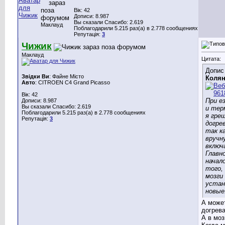
Вік: 42
Дописи: 8.987
Вы сказали Спасибо: 2.619
Маклауд
Поблагодарили 5.215 раз(а) в 2.778 сообщениях
Репутація:
3
Чижик
Маклауд
Цитата:
Допис
Звідки Ви
: Файне Місто
Коля
Авто
: CITROEN C4 Grand Picasso
Вік: 42
При е
Дописи: 8.987
Вы сказали Спасибо: 2.619
и тер
Поблагодарили 5.215 раз(а) в 2.778 сообщениях
я гре
Репутація:
3
догре
так ка
вручн
включ
Главн
начал
того, 
мозги
устан
новые
А может
догрев
А в моз