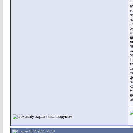
к
а
т
п
н
к
о
ж
д
л
п
с
о
П
т
с
с
ф
а
х
Н
д
о
_
10.11.2011, 23:18