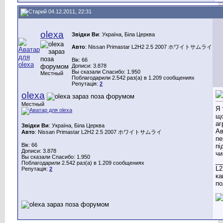
04.12.2011, 22:31
olexa
Звідки Ви
: Україна, Біла Церква
Авто
: Nissan Primastar L2H2 2.5 2007 ホワイトサムライ
Вік: 66
Дописи: 3.878
Вы сказали Спасибо: 1.950
Местный
Поблагодарили 2.542 раз(а) в 1.209 сообщениях
Репутація:
2
olexa
Местный
Я 
що
аг
Звідки Ви
: Україна, Біла Церква
Ав
Авто
: Nissan Primastar L2H2 2.5 2007 ホワイトサムライ
пе
Вік: 66
пі
Дописи: 3.878
чи
Вы сказали Спасибо: 1.950
__
Поблагодарили 2.542 раз(а) в 1.209 сообщениях
L2
Репутація:
2
ка
по