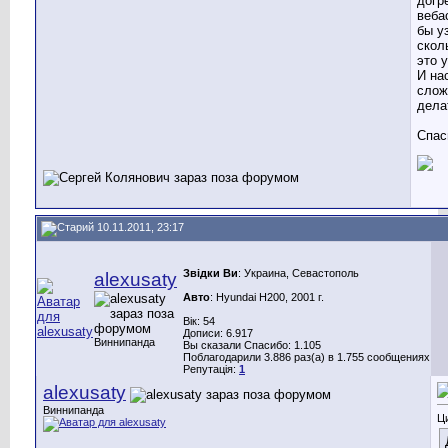
догр
веба
бы у
скол
это 
И на
слож
дела
Спас
10.11.2011, 23:17
Звідки Ви
: Украина, Севастополь
alexusaty
Авто
: Hyundai H200, 2001 г.
Вік: 54
Дописи: 6.917
Виннипанда
Вы сказали Спасибо: 1.105
Поблагодарили 3.886 раз(а) в 1.755 сообщениях
Репутація:
1
alexusaty
Виннипанда
Ц