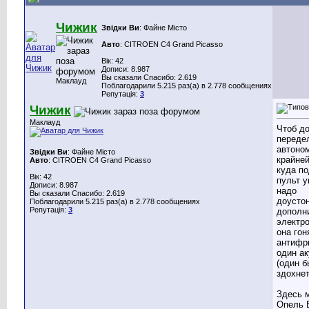
Чижик
Звідки Ви
: Файне Місто
Авто
: CITROEN C4 Grand Picasso
Вік: 42
Дописи: 8.987
Вы сказали Спасибо: 2.619
Маклауд
Поблагодарили 5.215 раз(а) в 2.778 сообщениях
Репутація:
3
Чижик
Маклауд
Чтоб д
переде
автоном
Звідки Ви
: Файне Місто
крайней
Авто
: CITROEN C4 Grand Picasso
куда п
Вік: 42
пульт 
Дописи: 8.987
надо
Вы сказали Спасибо: 2.619
доусто
Поблагодарили 5.215 раз(а) в 2.778 сообщениях
Репутація:
3
дополн
электро
она гон
антифр
один а
(один б
здохнет
Здесь 
Опель 