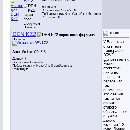
KZ2
Дописи: 6
Вы сказали Спасибо: 0
Поблагодарили 0 раз(а) в 0 сообщениях
Репутація:
0
Новичок
DEN KZ2
Новичок
У Вас стоит
отопитель
Eberspacher
Авто
: Sprinter CDI 213
D5WZ
Дописи: 6
(догреватель).
Вы сказали Спасибо: 0
Если в
Поблагодарили 0 раз(а) в 0 сообщениях
отопитель
Репутація:
0
никто не
лазил, то
первое что
там
сломалась
это свечка!
там стоит
свечка
старого
образца, срок
службы
даного
изделия 1-2
года. Лучше