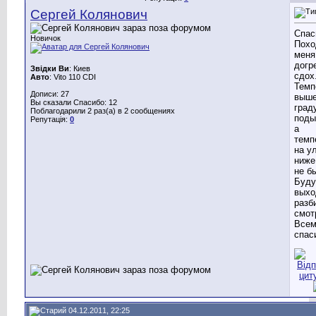
Сергей Колянович
Спас
Новичок
Похо
меня
догр
Звідки Ви
: Киев
сдох
Авто
: Vito 110 CDI
Темп
Дописи: 27
выше
Вы сказали Спасибо: 12
град
Поблагодарили 2 раз(а) в 2 сообщениях
поды
Репутація:
0
а
темп
на у
ниже
не б
Буду
выхо
разб
смот
Все
спас
04.12.2011, 22:25