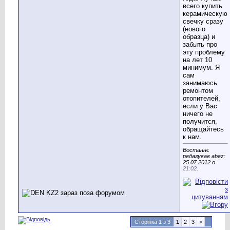
всего купить
керамическую
свечку сразу
(нового
образца) и
забыть про
эту проблему
на лет 10
минимум. Я
сам
занимаюсь
ремонтом
отопителей,
если у Вас
ничего не
получится,
обращайтесь
к нам.
Востаннє
редагував abez:
25.07.2012 о
21:02
.
Сторінка 1 з 3
1
2
3
>