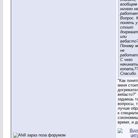
вообщем
ничего н
работае
Вопрос. 
понять у
стоит
догрева
или
вебасто
Почему 
не
работат
С чего
начинат
копать?
Спасибо.
"Как понят
меня стои
догревате
вебасто?" 
задаешь т
вопросы, т
лучше обр
к специали
сэкономиш
время, и д