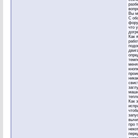
разб
вопр
Вы м
С об
фору
что 
догр
Как я
рабо
подо
двиг
опре
темп
меня
кноп
прои
ника
свист
загл
маши
тепл
Как 
испр
чтоб
запу
вычи
про т
неко
пере