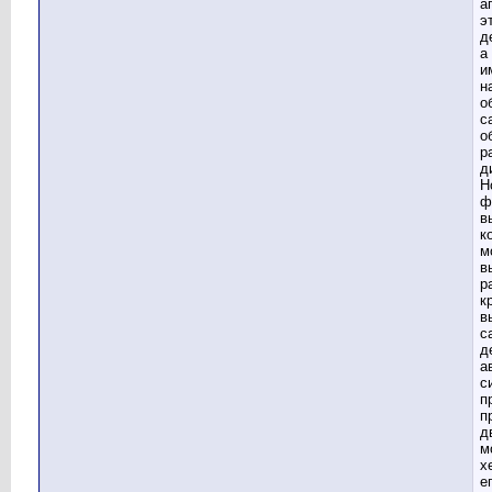
а
э
д
а
и
н
о
с
о
р
д
Н
ф
в
к
м
в
р
к
в
с
д
а
с
п
п
д
м
x
е