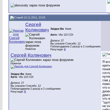
10.11.2011, 23:03
Сергей
Колянович
Звідки Ви
: Киев
Авто
: Vito 110 CDI
Дописи: 27
Вы сказали Спасибо: 12
Поблагодарили 2 раз(а) в 2 сообщениях
Новичок
Репутація:
0
Сергей Колянович
Я вс
Новичок
крит
пони
согл
Звідки Ви
: Киев
нуле
Авто
: Vito 110 CDI
сам 
Дописи: 27
помо
Вы сказали Спасибо: 12
что 
Поблагодарили 2 раз(а) в 2 сообщениях
дизе
Репутація:
0
двиг
что 
"щупа
не о
сейч