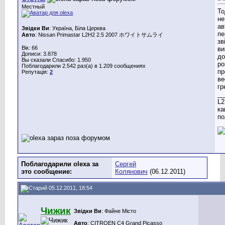
Местный
То
не
ав
Звідки Ви
: Україна, Біла Церква
пе
Авто
: Nissan Primastar L2H2 2.5 2007 ホワイトサムライ
зв
Вік: 66
ви
Дописи: 3.878
до
Вы сказали Спасибо: 1.950
ро
Поблагодарили 2.542 раз(а) в 1.209 сообщениях
пр
Репутація:
2
ве
гр
__
L2
ка
по
Поблагодарили olexa за
Сергей
это сообщение:
Колянович
(06.12.2011)
05.12.2011, 18:54
Чижик
Звідки Ви
: Файне Місто
Авто
: CITROEN C4 Grand Picasso