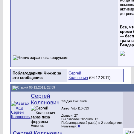
Когда м
поменя
активи
догрева
______
Все, чт
кроме 
— бесп
трата в
Бендер
Поблагодарили Чижик за
Сергей
это сообщение:
Колянович
(06.12.2011)
06.12.2011, 22:59
Сергей
Колянович
Звідки Ви
: Киев
Авто
: Vito 110 CDI
Дописи: 27
Вы сказали Спасибо: 12
Поблагодарили 2 раз(а) в 2 сообщениях
Новичок
Репутація:
0
Сергей Колянович