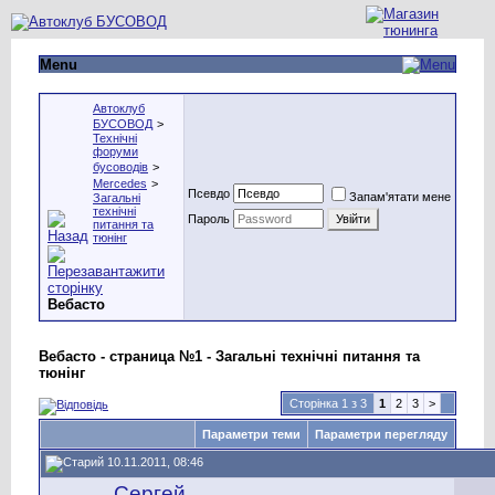
Menu
Автоклуб
БУСОВОД
>
Технічні
форуми
бусоводів
>
Mercedes
>
Псевдо
Запам'ятати мене
Загальні
технічні
Пароль
питання та
тюнінг
Вебасто
Вебасто - страница №1 - Загальні технічні питання та
тюнінг
Сторінка 1 з 3
1
2
3
>
Параметри теми
Параметри перегляду
10.11.2011, 08:46
Сергей