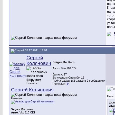
не в
Глав
нача
того,
сгор
уста
новы
05.12.2011, 17:01
Сергей
Колянович
Звідки Ви
: Киев
Авто
: Vito 110 CDI
Дописи: 27
Вы сказали Спасибо: 12
Поблагодарили 2 раз(а) в 2 сообщениях
Новичок
Репутація:
0
Сергей Колянович
Цитат
Новичок
Доп
ole
Звідки Ви
: Киев
Авто
: Vito 110 CDI