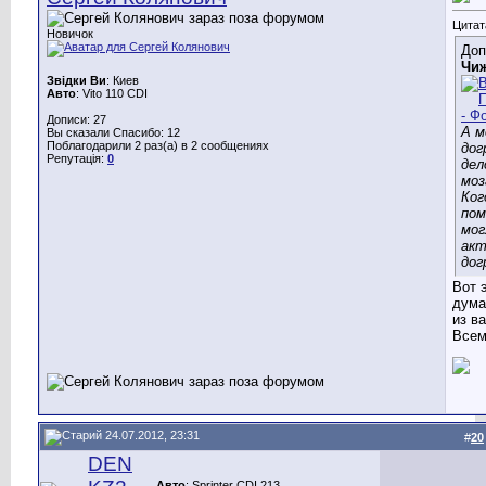
Цитат
Новичок
Доп
Чи
Звідки Ви
: Киев
Авто
: Vito 110 CDI
Дописи: 27
А м
Вы сказали Спасибо: 12
Поблагодарили 2 раз(а) в 2 сообщениях
дог
Репутація:
0
дел
моз
Ког
пом
мог
акт
дог
Вот 
дума
из в
Всем
24.07.2012, 23:31
#
20
DEN
Авто
: Sprinter CDI 213