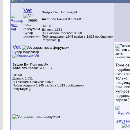
Vet
Звідки Ви
: Полтава,UA
Авто
: VW Passat B7,CFFB
Вік: 50
Дописи: 1.351
Супер-
Вы сказали Спасибо: 3.860
модератор
Поблагодарили 1.945 раз(а) в 1.013 сообщениях
Репутація:
0
Vet
Re: 220 в
Супер-модератор
авто
(инверто
Звідки Ви
: Полтава,UA
Тоже се
Авто
: VW Passat B7,CFFB
подобно
сколхоз
Вік: 50
только
Дописи: 1.351
Вы сказали Спасибо: 3.860
пищалк
Поблагодарили 1.945 раз(а) в 1.013 сообщениях
пришло
Репутація:
0
купиров
надоел
зараза )