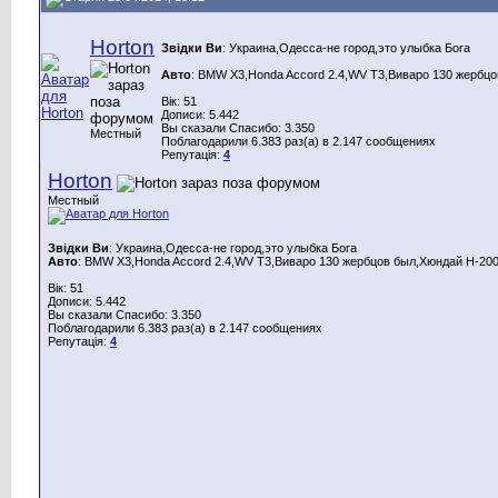
Horton
Звідки Ви
: Украина,Одесса-не город,это улыбка Бога
Авто
: BMW X3,Honda Aссord 2.4,WV T3,Виваро 130 жербцо
Вік: 51
Дописи: 5.442
Вы сказали Спасибо: 3.350
Местный
Поблагодарили 6.383 раз(а) в 2.147 сообщениях
Репутація:
4
Horton
Местный
Звідки Ви
: Украина,Одесса-не город,это улыбка Бога
Авто
: BMW X3,Honda Aссord 2.4,WV T3,Виваро 130 жербцов был,Хюндай Н-200
Вік: 51
Дописи: 5.442
Вы сказали Спасибо: 3.350
Поблагодарили 6.383 раз(а) в 2.147 сообщениях
Репутація:
4