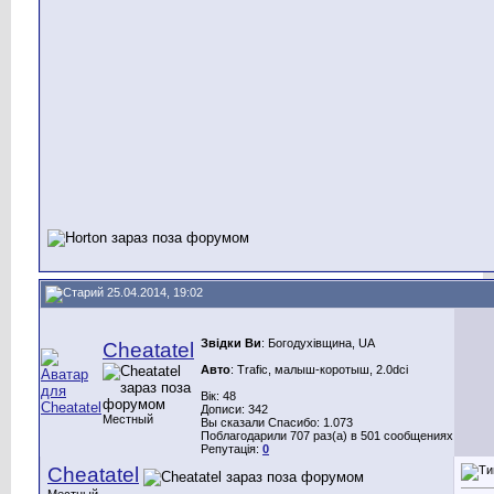
25.04.2014, 19:02
Звідки Ви
: Богодухівщина, UA
Cheatatel
Авто
: Trafic, малыш-коротыш, 2.0dci
Вік: 48
Дописи: 342
Местный
Вы сказали Спасибо: 1.073
Поблагодарили 707 раз(а) в 501 сообщениях
Репутація:
0
Cheatatel
Местный