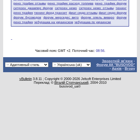
рено трафик отзывы
рено трафик расход топлива
рено трафик форум
ситроен джампер форум
ситроен немо
ситроен немо отзывы
тюнинг
рено трафик
тюнинг форд транзит
фиат скудо отзывы
фиат скудо форум
форум бусоводов
форум мерседес вито
форум опель виваро
форум
рено трафик
чебурашка на украинском
чебурашка по украински
Часовий пояс GMT +2. Поточний час:
08:56
.
Зворотній зв'язок
-
Форум АК "BUSOVOD"
-
Архів
-
Вгору
vBulletin
3.8.11 ; Copyright © 2000-2026 Jelsoft Enterprises Limited
Переклад: ©
Віталій Стопчанський
, 2004-2010
busovod_ua©