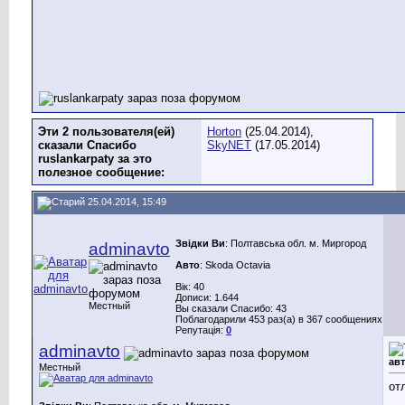
Эти 2 пользователя(ей)
Horton
(25.04.2014),
сказали Спасибо
SkyNET
(17.05.2014)
ruslankarpaty за это
полезное сообщение:
25.04.2014, 15:49
Звідки Ви
: Полтавська обл. м. Миргород
adminavto
Авто
: Skoda Octavia
Вік: 40
Дописи: 1.644
Местный
Вы сказали Спасибо: 43
Поблагодарили 453 раз(а) в 367 сообщениях
Репутація:
0
adminavto
авт
Местный
от
__