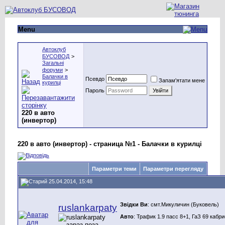
Menu
Автоклуб
БУСОВОД
>
Загальні
форуми
>
Балачки в
Псевдо
Запам'ятати мене
курилці
Пароль
220 в авто
(инвертор)
220 в авто (инвертор) - страница №1 - Балачки в курилці
Параметри теми
Параметри перегляду
25.04.2014, 15:48
Звідки Ви
: смт.Микуличин (Буковель)
ruslankarpaty
Авто
: Трафик 1.9 пасс 8+1, ГаЗ 69 кабр