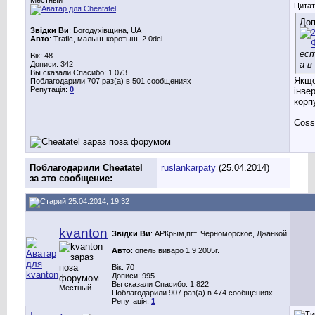
Цитат
Доп
Звідки Ви
: Богодухівщина, UA
Авто
: Trafic, малыш-коротыш, 2.0dci
ест
Вік: 48
а в
Дописи: 342
Вы сказали Спасибо: 1.073
Якщо
Поблагодарили 707 раз(а) в 501 сообщениях
Репутація:
0
інве
корп
____
Cossa
Поблагодарили Cheatatel
ruslankarpaty
(25.04.2014)
за это сообщение:
25.04.2014, 19:32
kvanton
Звідки Ви
: АРКрым,пгт. Черноморское, Джанкой.
Авто
: опель виваро 1.9 2005г.
Вік: 70
Дописи: 995
Вы сказали Спасибо: 1.822
Местный
Поблагодарили 907 раз(а) в 474 сообщениях
Репутація:
1