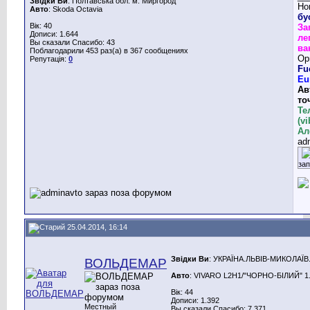
Звідки Ви
: Полтавська обл. м. Миргород
Но
Авто
: Skoda Octavia
бу
Вік: 40
За
Дописи: 1.644
ле
Вы сказали Спасибо: 43
ва
Поблагодарили 453 раз(а) в 367 сообщениях
Ор
Репутація:
0
Fu
Eu
Ав
то
Те
(v
Ал
ad
за
25.04.2014, 16:14
Звідки Ви
: УКРАЇНА.ЛЬВІВ-МИКОЛАЇВ
ВОЛЬДЕМАР
Авто
: VIVARO L2H1/"ЧОРНО-БІЛИЙ" 1.9
Вік: 44
Дописи: 1.392
Местный
Вы сказали Спасибо: 7.371