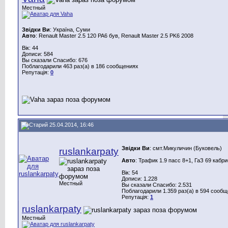
Местный
Звідки Ви
: Україна, Суми
Авто
: Renault Master 2.5 120 PA6 був, Renault Master 2.5 PK6 2008
Вік: 44
Дописи: 584
Вы сказали Спасибо: 676
Поблагодарили 463 раз(а) в 186 сообщениях
Репутація:
0
25.04.2014, 16:46
Звідки Ви
: смт.Микуличин (Буковель)
ruslankarpaty
Авто
: Трафик 1.9 пасс 8+1, ГаЗ 69 кабр
Вік: 54
Дописи: 1.228
Местный
Вы сказали Спасибо: 2.531
Поблагодарили 1.359 раз(а) в 594 сооб
Репутація:
1
ruslankarpaty
Местный