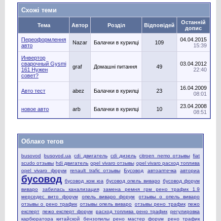
Схожі теми
Останній
Тема
Автор
Розділ
Відповідей
допис
Переоформлення
04.04.2015
Nazar
Балачки в курилці
109
авто
15:39
Инвертор
сварочный Gysmi
03.04.2012
graf
Домашні питання
49
161 Нужен
22:40
совет?
16.04.2009
Авто тест
abez
Балачки в курилці
23
08:01
23.04.2008
новое авто
arb
Балачки в курилці
10
08:51
Облако тегов
busovod
busovod.ua
cdi двигатель
cdi дизель
citroen nemo отзывы
fiat
scudo отзывы
hdi двигатель
opel vivaro отзывы
opel vivaro расход топлива
opel vivaro форум
renault trafic отзывы
Бусовод
автоаптечка
авториа
бусовод
бусовод ком юа
бусовод опель виваро
бусовод форум
виваро
забилась канализация
замена ремня грм рено трафик 1.9
мерседес вито форум
опель виваро форум
отзывы о опель виваро
отзывы о рено трафик
отзывы опель виваро
отзывы рено трафик
пежо
експерт
пежо експерт форум
расход топлива рено трафик
регулировка
карбюратора китайской бензопилы
рено мастер форум
рено трафик