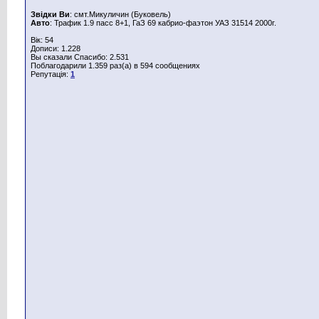
Звідки Ви
: смт.Микуличин (Буковель)
Авто
: Трафик 1.9 пасс 8+1, ГаЗ 69 кабрио-фаэтон УАЗ 31514 2000г.
Вік: 54
Дописи: 1.228
Вы сказали Спасибо: 2.531
Поблагодарили 1.359 раз(а) в 594 сообщениях
Репутація:
1