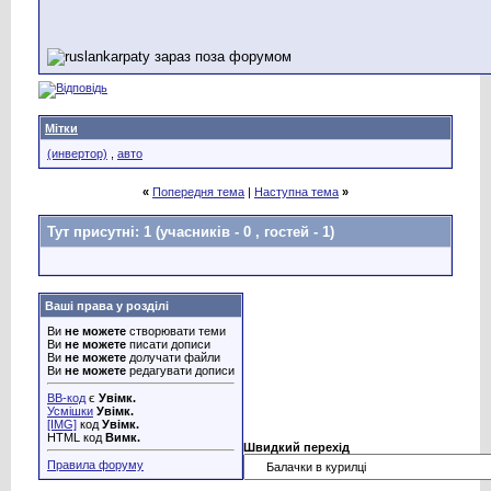
Мітки
(инвертор)
,
авто
«
Попередня тема
|
Наступна тема
»
Тут присутні: 1
(учасників - 0 , гостей - 1)
Ваші права у розділі
Ви
не можете
створювати теми
Ви
не можете
писати дописи
Ви
не можете
долучати файли
Ви
не можете
редагувати дописи
BB-код
є
Увімк.
Усмішки
Увімк.
[IMG]
код
Увімк.
HTML код
Вимк.
Швидкий перехід
Правила форуму