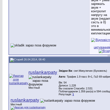
акум + умее
заряжать
акум +
контролит
напругу на
акум (недае
сесть в 0)
это в
минимально
кмплектации
26.04.2014, 08:40
Звідки Ви
: смт.Микуличин (Буковель)
ruslankarpaty
Авто
: Трафик 1.9 пасс 8+1, ГаЗ 69 кабр
Вік: 54
Дописи: 1.228
Местный
Вы сказали Спасибо: 2.531
Поблагодарили 1.359 раз(а) в 594 сооб
Репутація:
1
ruslankarpaty
Местный