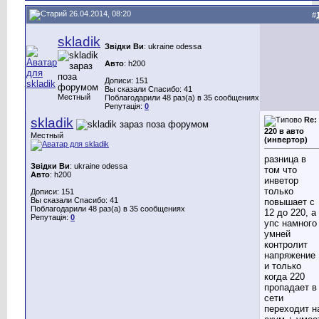
26.04.2014, 08:20
#
skladik
Звідки Ви
: ukraine odessa
Авто
: h200
Дописи: 151
Вы сказали Спасибо: 41
Местный
Поблагодарили 48 раз(а) в 35 сообщениях
Репутація:
0
skladik
Re:
220 в авто
Местный
(инвертор)
разница в
Звідки Ви
: ukraine odessa
том что
Авто
: h200
инветор
только
Дописи: 151
Вы сказали Спасибо: 41
повышает с
Поблагодарили 48 раз(а) в 35 сообщениях
12 до 220, а
Репутація:
0
упс намного
умней
контролит
напряжение
и только
когда 220
пропадает в
сети
переходит н