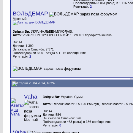
Поблагодарили 3.061 раз(а) в 1.116 с
Репутація:
2
ВОЛЬДЕМАР
Местный
Звідки Ви
: УКРАЇНА.ЛЬВІВ-МИКОЛАЇВ.
Авто
: VIVARO L2H1/"ЧОРНО-БІЛИЙ" 1.9dti 101 породиста коняка.
Вік: 44
Дописи: 1.392
Вы сказали Спасибо: 7.371
Поблагодарили 3.061 раз(а) в 1.116 сообщениях
Репутація:
2
25.04.2014, 16:24
Vaha
Звідки Ви
: Україна, Суми
Авто
: Renault Master 2.5 120 PA6 був, Renault Master 2.5 P
Вік: 44
Дописи: 584
Вы сказали Спасибо: 676
Местный
Поблагодарили 463 раз(а) в 186 сообщениях
Репутація:
0
Vaha