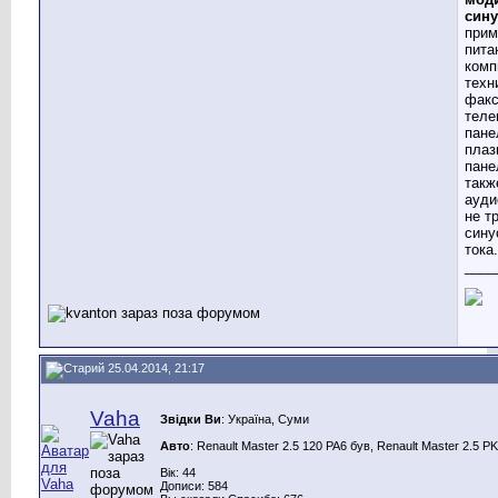
сину
прим
пита
комп
техн
факс
теле
пане
плаз
пане
такж
ауди
не т
сину
тока.
____
25.04.2014, 21:17
Vaha
Звідки Ви
: Україна, Суми
Авто
: Renault Master 2.5 120 PA6 був, Renault Master 2.5 P
Вік: 44
Дописи: 584