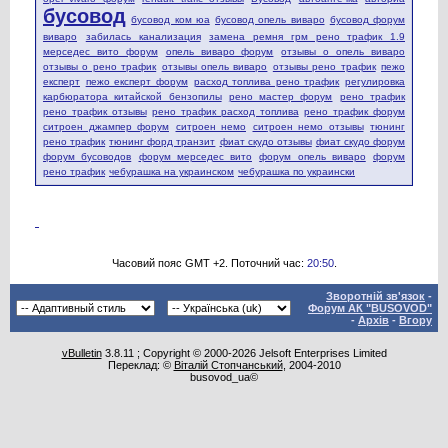
бусовод
бусовод ком юа
бусовод опель виваро
бусовод форум
виваро
забилась канализация
замена ремня грм рено трафик 1.9
мерседес вито форум
опель виваро форум
отзывы о опель виваро
отзывы о рено трафик
отзывы опель виваро
отзывы рено трафик
пежо
експерт
пежо експерт форум
расход топлива рено трафик
регулировка
карбюратора китайской бензопилы
рено мастер форум
рено трафик
рено трафик отзывы
рено трафик расход топлива
рено трафик форум
ситроен джампер форум
ситроен немо
ситроен немо отзывы
тюнинг
рено трафик
тюнинг форд транзит
фиат скудо отзывы
фиат скудо форум
форум бусоводов
форум мерседес вито
форум опель виваро
форум
рено трафик
чебурашка на украинском
чебурашка по украински
Часовий пояс GMT +2. Поточний час:
20:50
.
Зворотній зв'язок
-
Форум АК "BUSOVOD"
-
Архів
-
Вгору
vBulletin
3.8.11 ; Copyright © 2000-2026 Jelsoft Enterprises Limited
Переклад: ©
Віталій Стопчанський
, 2004-2010
busovod_ua©