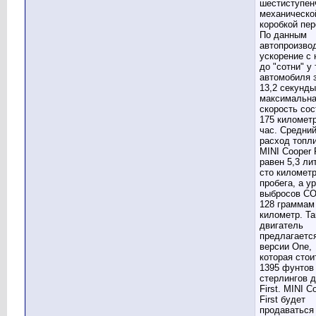
шестиступен
механическо
коробкой пер
По данным
автопроизво
ускорение с 
до "сотни" у 
автомобиля 
13,2 секунды
максимальн
скорость сос
175 километ
час. Средни
расход топл
MINI Cooper F
равен 5,3 ли
сто километ
пробега, а у
выбросов C
128 граммам
километр. Та
двигатель
предлагаетс
версии One,
которая стои
1395 фунтов
стерлингов 
First. MINI C
First будет
продаваться