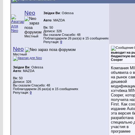
Neo
Звідки Ви
: Odessa
Авто
: MAZDA
Вік: 50
Дописи: 326
Вы сказали Спасибо: 48
Местный
Поблагодарили 26 раз(а) в 15 сообщениях
Репутація:
0
Neo
выводит на р
Местный
бюджетную в
Cooper
Звідки Ви
: Odessa
Компания MI
Авто
: MAZDA
объявила о 
на рынок са
Вік: 50
дешевой
Дописи: 326
Вы сказали Спасибо: 48
модификаци
Поблагодарили 26 раз(а) в 15 сообщениях
хэтчбека MIN
Репутація:
0
Cooper, кото
получила на
First. Как с
издание Auto
эта версия 
разработана
специально 
участия в
программе