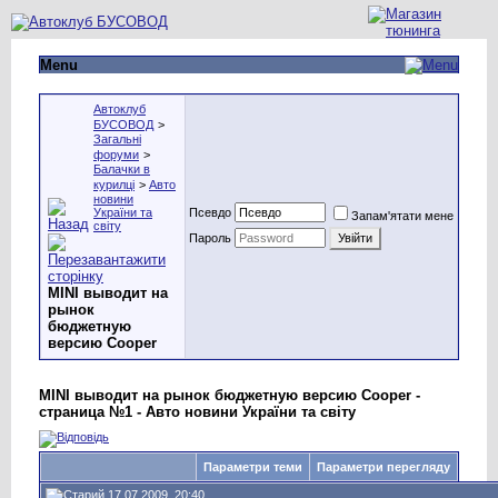
Menu
Автоклуб
БУСОВОД
>
Загальні
форуми
>
Балачки в
курилці
>
Авто
новини
України та
Псевдо
Запам'ятати мене
світу
Пароль
MINI выводит на
рынок
бюджетную
версию Cooper
MINI выводит на рынок бюджетную версию Cooper -
страница №1 - Авто новини України та світу
Параметри теми
Параметри перегляду
17.07.2009, 20:40