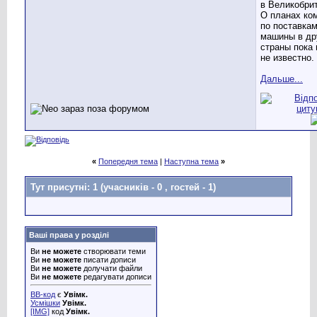
в Великобри
О планах ко
по поставка
машины в др
страны пока 
не известно.
Дальше...
«
Попередня тема
|
Наступна тема
»
Тут присутні: 1
(учасників - 0 , гостей - 1)
Ваші права у розділі
Ви
не можете
створювати теми
Ви
не можете
писати дописи
Ви
не можете
долучати файли
Ви
не можете
редагувати дописи
BB-код
є
Увімк.
Усмішки
Увімк.
[IMG]
код
Увімк.