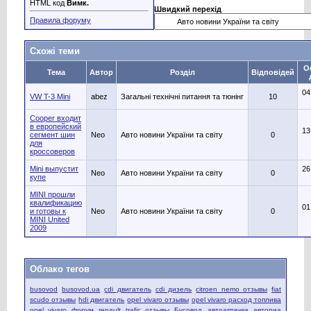
HTML код
Вимк.
Швидкий перехід
Правила форуму
Схожі теми
О
Тема
Автор
Розділ
Відповідей
04
VW T-3 Mini
abez
Загальні технічні питання та тюнінг
10
Cooper входит
в европейский
13
сегмент шин
Neo
Авто новини України та світу
0
для
кроссоверов
Mini выпустит
26
Neo
Авто новини України та світу
0
купе
MINI прошли
квалификацию
01
и готовы к
Neo
Авто новини України та світу
0
MINI United
2009
Облако тегов
busovod
busovod.ua
cdi двигатель
cdi дизель
citroen nemo отзывы
fiat
scudo отзывы
hdi двигатель
opel vivaro отзывы
opel vivaro расход топлива
opel vivaro форум
renault trafic отзывы
Бусовод
автоаптечка
авториа