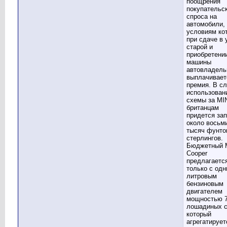
поощрения
покупательс
спроса на
автомобили,
условиям ко
при сдаче в 
старой и
приобретени
машины
автовладел
выплачивает
премия. В с
использован
схемы за MIN
британцам
придется за
около восьм
тысяч фунто
стерлингов.
Бюджетный 
Cooper
предлагаетс
только с одн
литровым
бензиновым
двигателем
мощностью 
лошадиных с
который
агрегатирует