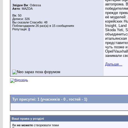
автопрома. В
Звідки Ви
: Odessa
победителями
Авто
: MAZDA
прежде прев
Вік: 50
её моделей: A
Дописи: 326
корейских Hu
Вы сказали Спасибо: 48
Insight, Lan
Поблагодарили 26 раз(а) в 15 сообщениях
Репутація:
0
Skoda Yeti, 
объединиться
итальянская 
представител
чуть позже 
Opel/Vauxhal
занимали сво
Дальше...
Тут присутні: 1
(учасників - 0 , гостей - 1)
Ваші права у розділі
Ви
не можете
створювати теми