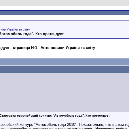
ини України та світу
Автомобиль года". Кто претендует
ует - страница №1 - Авто новини України та світу
Стартовал европейский конкурс "Автомобиль года". Кто претендует
ропейский конкурс "Автомобиль года 2010". Показательно, что в этом г
енок у европейских автожурналистов уже изменились. Наверняка, победу