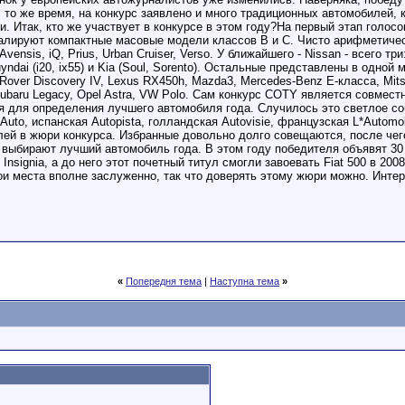
 то же время, на конкурс заявлено и много традиционных автомобилей,
. Итак, кто же участвует в конкурсе в этом году?На первый этап голос
алируют компактные масовые модели классов В и С. Чисто арифметическ
vensis, iQ, Prius, Urban Cruiser, Verso. У ближайшего - Nissan - всего тр
yndai (i20, ix55) и Kia (Soul, Sorento). Остальные представлены в одной м
d Rover Discovery IV, Lexus RX450h, Mazda3, Mercedes-Benz E-класса, Mits
Subaru Legacy, Opel Astra, VW Polo. Сам конкурс COTY является совмес
 для определения лучшего автомобиля года. Случилось это светлое собы
Auto, испанская Autopista, голландская Autovisie, французская L*Аutomob
ей в жюри конкурса. Избранные довольно долго совещаются, после чего 
и выбирают лучший автомобиль года. В этом году победителя объявят 30
l Insignia, а до него этот почетный титул смогли завоевать Fiat 500 в 20
и места вполне заслуженно, так что доверять этому жюри можно. Интере
«
Попередня тема
|
Наступна тема
»