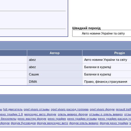
Швидкий перехід
Автор
Розділ
abez
Авто новини України та світу
abez
Балачки в курилці
Сашик
Балачки в курилці
DIMA
Право, фінанси,страхування
вы
hdi двигатель
opel vivaro отзывы
opel vivaro расход топлива
opel vivaro форум
renault tra
рено трафик 1.9
мерседес вито форум
опель виваро форум
отзывы о опель виваро
отзы
й бензопилы
рено мастер форум
рено трафик
рено трафик отзывы
рено трафик расход т
 форум
форум бусоводов
форум мерседес вито
форум опель виваро
форум рено трафик
ч