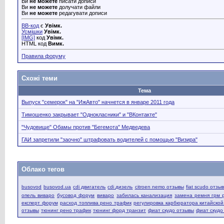
Ви
не можете
писати дописи
Ви
не можете
долучати файли
Ви
не можете
редагувати дописи
BB-код
є
Увімк.
Усмішки
Увімк.
[IMG]
код
Увімк.
HTML код
Вимк.
Правила форуму
Схожі теми
Тема
Выпуск "семерок" на "ИжАвто" начнется в январе 2011 года
Тимошенко закрывает "Однокласники" и "ВКонтакте"
"Чудовище" Обамы против "Бегемота" Медведева
ГАИ запретили "заочно" штрафовать водителей с помощью "Визира"
Облако тегов
busovod
busovod.ua
cdi двигатель
cdi дизель
citroen nemo отзывы
fiat scudo отзы
опель виваро
бусовод форум
виваро
забилась канализация
замена ремня грм 
експерт форум
расход топлива рено трафик
регулировка карбюратора китайско
отзывы
тюнинг рено трафик
тюнинг форд транзит
фиат скудо отзывы
фиат скудо