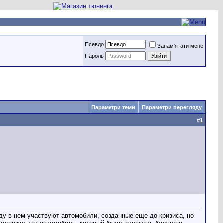
Псевдо
Запам'ятати мене
Пароль
Параметри теми
Параметри перегляду
#
1
оду в нем участвуют автомобили, созданные еще до кризиса, но
 одержит тот автомобиль, который будет отражать будущее