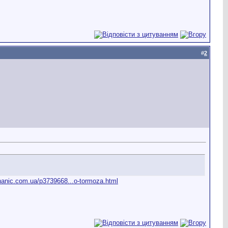
#
2
hanic.com.ua/p3739668...o-tormoza.html