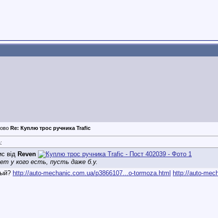
Re: Куплю трос ручника Trafic
:
ис від
Reven
т у кого есть, пусть даже б.у.
вый?
http://auto-mechanic.com.ua/p3866107...o-tormoza.html
http://auto-mec