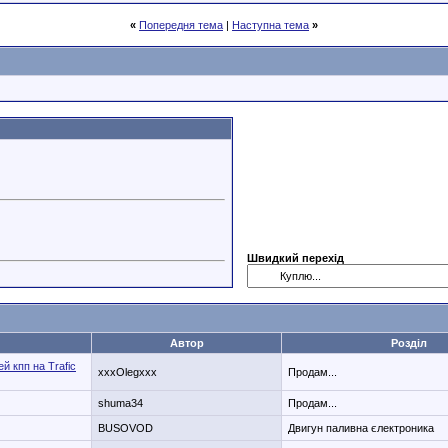
«
Попередня тема
|
Наступна тема
»
Швидкий перехід
Автор
Розділ
й кпп на Trafic
xxxOlegxxx
Продам...
shuma34
Продам...
BUSOVOD
Двигун паливна єлектроника