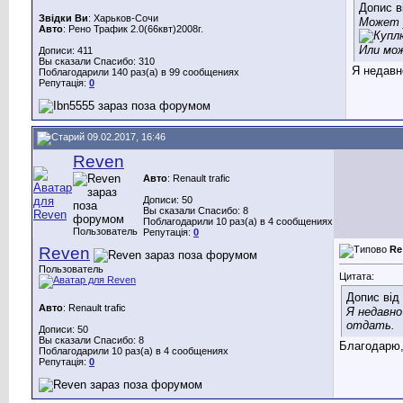
Допис в
Звідки Ви
: Харьков-Сочи
Может у
Авто
: Рено Трафик 2.0(66квт)2008г.
Или мож
Дописи: 411
Вы сказали Спасибо: 310
Я недавн
Поблагодарили 140 раз(а) в 99 сообщениях
Репутація:
0
09.02.2017, 16:46
Reven
Авто
: Renault trafic
Дописи: 50
Вы сказали Спасибо: 8
Поблагодарили 10 раз(а) в 4 сообщениях
Пользователь
Репутація:
0
Reven
Re
Пользователь
Цитата:
Допис від
Авто
: Renault trafic
Я недавно
отдать.
Дописи: 50
Вы сказали Спасибо: 8
Благодарю,
Поблагодарили 10 раз(а) в 4 сообщениях
Репутація:
0