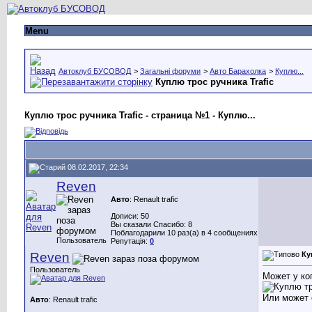
Menu
Автоклуб БУСОВОД
>
Загальні форуми
>
Авто Барахолка
>
Куплю...
Куплю трос ручника Trafic
Куплю трос ручника Trafic - страница №1 - Куплю...
08.02.2017, 22:34
Reven
Авто
: Renault trafic
Дописи: 50
Вы сказали Спасибо: 8
Поблагодарили 10 раз(а) в 4 сообщениях
Пользователь
Репутація:
0
Reven
Ку
Пользователь
Может у ког
Или может с
Авто
: Renault trafic