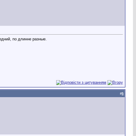
едний, по длинне разные.
#
5