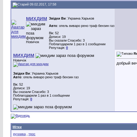
09.02.2017, 17:58
михдим
Звідки Ви
: Украина Харьков
Авто
: опель виваро рено траф бензин газ
Вік: 52
Дописи: 19
Вы сказали Спасибо: 3
Новичок
Поблагодарили 1 раз в 1 сообщении
Репутація:
0
михдим
R
Новичок
добрый веч
Звідки Ви
: Украина Харьков
Авто
: опель виваро рено траф бензин газ
Вік: 52
Дописи: 19
Вы сказали Спасибо: 3
Поблагодарили 1 раз в 1 сообщении
Репутація:
0
Мітки
ручника
,
трос