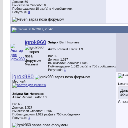
Дописи: 50
Вы сказали Спасибо: 8
Поблагодарили 10 раз(а) в 4 сообщениях
Репутація:
0
08.02.2017, 23:42
igrok960
Звідки Ви
: Николаев
Авто
: Renault Traffic 1.9
Вік: 65
Дописи: 1.327
Вы сказали Спасибо: 1.606
Местный
Поблагодарили 1.012 раз(а) в 756 сообщениях
Репутація:
1
igrok960
Местный
Цитата
Доп
Звідки Ви
: Николаев
Може
Авто
: Renault Traffic 1.9
А но
Вік: 65
Дописи: 1.327
Вы сказали Спасибо: 1.606
Поблагодарили 1.012 раз(а) в 756 сообщениях
Репутація:
1