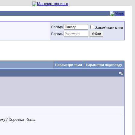
Псевдо
Запам'ятати мене
Пароль
Параметри теми
Параметри перегляду
#
1
ажу? Короткая база.