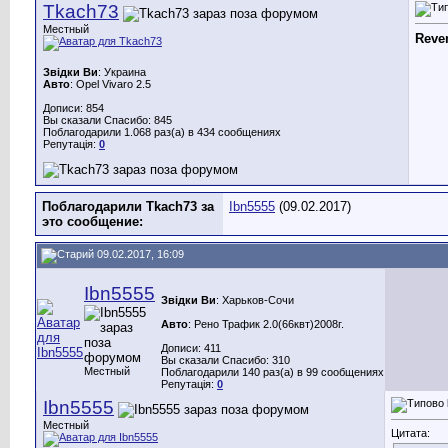
Tkach73
Местный
Reve
Звідки Ви
: Украина
Авто
: Opel Vivaro 2.5
Дописи: 854
Вы сказали Спасибо: 845
Поблагодарили 1.068 раз(а) в 434 сообщениях
Репутація:
0
Поблагодарили Tkach73 за
Ibn5555
(09.02.2017)
это сообщение:
09.02.2017, 16:09
Ibn5555
Звідки Ви
: Харьков-Сочи
Авто
: Рено Трафик 2.0(66квт)2008г.
Дописи: 411
Вы сказали Спасибо: 310
Местный
Поблагодарили 140 раз(а) в 99 сообщениях
Репутація:
0
Ibn5555
Местный
Цитата: