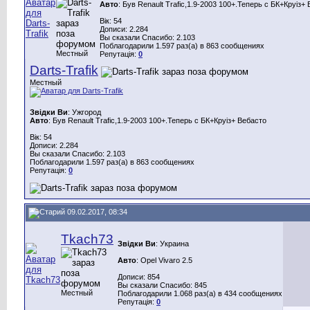
Авто
: Був Renault Trafic,1.9-2003 100+.Теперь с БК+Круіз+
Вік: 54
Дописи: 2.284
Вы сказали Спасибо: 2.103
Поблагодарили 1.597 раз(а) в 863 сообщениях
Местный
Репутація:
0
Darts-Trafik
Местный
Звідки Ви
: Ужгород
Авто
: Був Renault Trafic,1.9-2003 100+.Теперь с БК+Круіз+ Вебасто
Вік: 54
Дописи: 2.284
Вы сказали Спасибо: 2.103
Поблагодарили 1.597 раз(а) в 863 сообщениях
Репутація:
0
09.02.2017, 08:34
Tkach73
Звідки Ви
: Украина
Авто
: Opel Vivaro 2.5
Дописи: 854
Вы сказали Спасибо: 845
Местный
Поблагодарили 1.068 раз(а) в 434 сообщениях
Репутація:
0