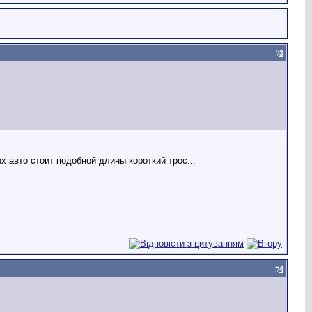
#
3
х авто стоит подобной длины короткий трос...
#
4