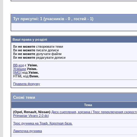
Тут присутні: 1
(учасників - 0 , гостей - 1)
Ваші права у розділі
Ви
не можете
створювати теми
Ви
не можете
писати дописи
Ви
не можете
долучати файли
Ви
не можете
редагувати дописи
BB-код
є
Увімк.
Усмішки
Увімк.
[IMG]
код
Увімк.
HTML код
Вимк.
Правила форуму
Схожі теми
Тема
(Opel, Renault, Nissan)
Диск сцепления, корзина і Трос переключения скоросте
Primastar Vivaro 2.0 dci
Трос ручника на Траф. Короткая база.
Лампочка ручника