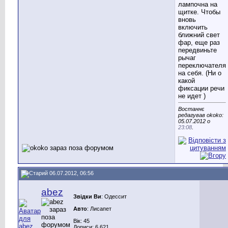
лампочна на
щитке. Чтобы
вновь
включить
ближний свет
фар, еще раз
передвиньте
рычаг
переключателя
на себя. (Ни о
какой
фиксации речи
не идет )
Востаннє
редагував okoko:
05.07.2012 о
23:08
.
06.07.2012, 06:56
abez
Звідки Ви
: Одессит
Авто
: Лисапет
Вік: 45
Дописи: 6.621