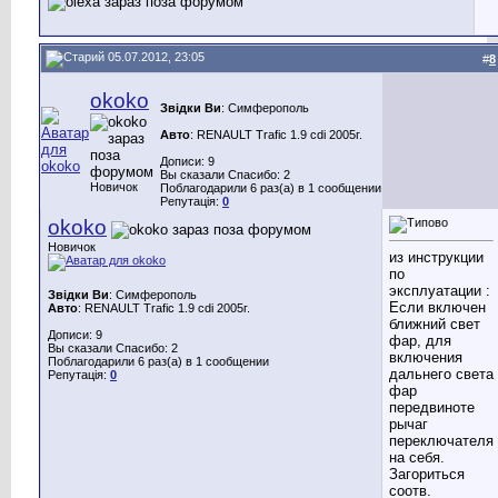
05.07.2012, 23:05
#
8
okoko
Звідки Ви
: Cимферополь
Авто
: RENAULT Trafic 1.9 cdi 2005г.
Дописи: 9
Вы сказали Спасибо: 2
Новичок
Поблагодарили 6 раз(а) в 1 сообщении
Репутація:
0
okoko
Новичок
из инструкции
по
эксплуатации :
Звідки Ви
: Cимферополь
Если включен
Авто
: RENAULT Trafic 1.9 cdi 2005г.
ближний свет
Дописи: 9
фар, для
Вы сказали Спасибо: 2
включения
Поблагодарили 6 раз(а) в 1 сообщении
дальнего света
Репутація:
0
фар
передвиноте
рычаг
переключателя
на себя.
Загориться
соотв.