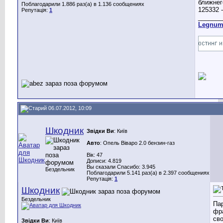
Поблагодарили 1.886 раз(а) в 1.136 сообщениях
Репутація:
1
_______
Legnu
06.07.2012, 10:09
Шкодник
Звідки Ви
: Київ
Авто
: Опель Віваро 2.0 бензин-газ
Вік: 47
Дописи: 4.819
Вы сказали Спасибо: 3.945
Бездельник
Поблагодарили 5.141 раз(а) в 2.397 сообщениях
Репутація:
1
Шкодник
Бездельник
Па
фр
св
Звідки Ви
: Київ