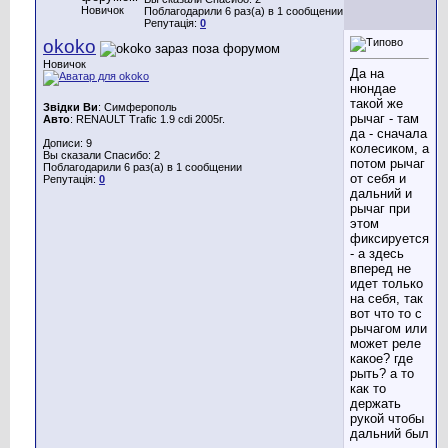
Новичок
Поблагодарили 6 раз(а) в 1 сообщении
Репутація:
0
okoko
Новичок
Да на
нюндае
такой же
Звідки Ви
: Cимферополь
рычаг - там
Авто
: RENAULT Trafic 1.9 cdi 2005г.
да - сначала
Дописи: 9
колесиком, а
Вы сказали Спасибо: 2
потом рычаг
Поблагодарили 6 раз(а) в 1 сообщении
от себя и
Репутація:
0
дальний и
рычаг при
этом
фиксируется
- а здесь
вперед не
идет только
на себя, так
вот что то с
рычагом или
может реле
какое? где
рыть? а то
как то
держать
рукой чтобы
дальний был