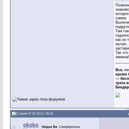
Позвон
знакомо
которог
самое.
Вылечи
подрул
Там гов
подизно
как он 
мучал, 
застави
Так что
замена!
______
Все, чт
кроме 
— бесп
трата в
Бендер
07.07.2012, 09:24
okoko
Звідки Ви
: Cимферополь