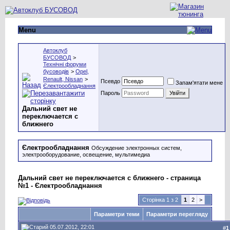
Menu
Автоклуб
БУСОВОД
>
Технічні форуми
бусоводів
>
Opel,
Renault, Nissan
>
Псевдо
Запам'ятати мене
Єлектрообладнання
Пароль
Дальний свет не
переключается с
ближнего
Єлектрообладнання
Обсуждение электронных систем,
электрооборудование, освещение, мультимедиа
Дальний свет не переключается с ближнего - страница
№1 - Єлектрообладнання
Сторінка 1 з 2
1
2
>
Параметри теми
Параметри перегляду
05.07.2012, 22:01
#
1