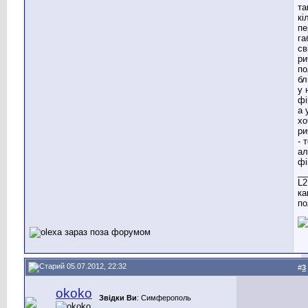
та
кі
пе
га
св
ри
по
бл
у 
фі
а 
хо
ри
- 
ал
фі
__
L2
ка
по
05.07.2012, 22:32
#
3
okoko
Звідки Ви
: Cимферополь