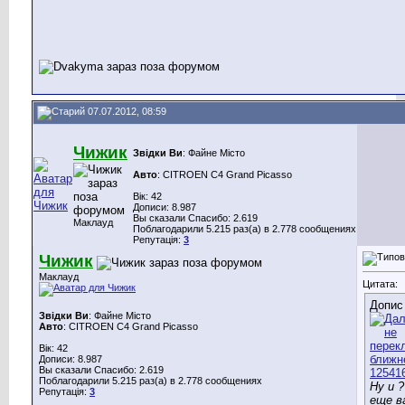
07.07.2012, 08:59
Чижик
Звідки Ви
: Файне Місто
Авто
: CITROEN C4 Grand Picasso
Вік: 42
Дописи: 8.987
Вы сказали Спасибо: 2.619
Маклауд
Поблагодарили 5.215 раз(а) в 2.778 сообщениях
Репутація:
3
Чижик
Маклауд
Цитата:
Допис
Звідки Ви
: Файне Місто
Авто
: CITROEN C4 Grand Picasso
Вік: 42
Дописи: 8.987
Вы сказали Спасибо: 2.619
Поблагодарили 5.215 раз(а) в 2.778 сообщениях
Ну и 
Репутація:
3
еще в