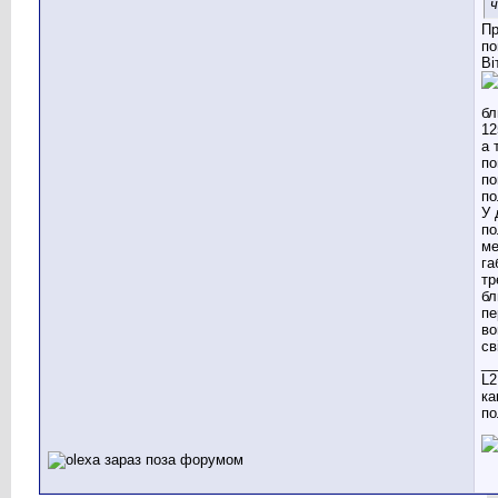
ч
Пр
по
Ві
а 
по
по
по
У 
по
ме
га
тр
бл
пе
во
св
__
L2
ка
по