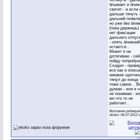
блымает и ближ
светит - и если
дальше тянуть 
дальний появля
но уже без бли
(пока держишь) 
нет фиксации
дальнего отпус
- опять ближний
остается...
Может я не
дотягиваю - се
пойду попробую.
Сходил - провер
все как и описы
никаких щелчко
тянул до конца 
тоже самое... В
думаю - или я ч
не понимаю - и
же что то не
работает...
Востаннє редагув
okoko: 06.07.2012 