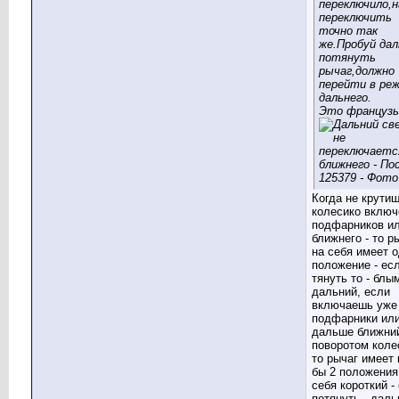
переключило,н
переключить
точно так
же.Пробуй да
потянуть
рычаг,должно
перейти в ре
дальнего.
Это француз
Когда не крути
колесико включ
подфарников и
ближнего - то р
на себя имеет 
положение - ес
тянуть то - блы
дальний, если
включаешь уже
подфарники ил
дальше ближни
поворотом коле
то рычаг имеет 
бы 2 положения
себя короткий -
потянуть - даль