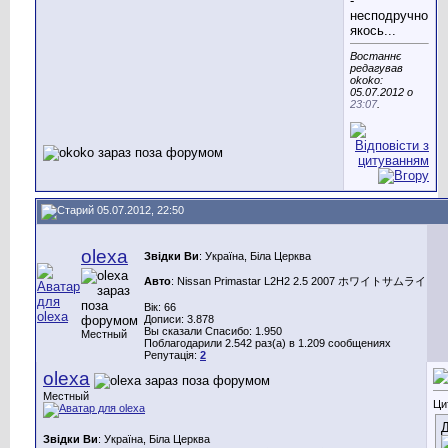
-
несподручно
якось...
Востаннє
редагував
okoko:
05.07.2012 о
23:07
.
05.07.2012, 22:50
olexa
Звідки Ви
: Україна, Біла Церква
Авто
: Nissan Primastar L2H2 2.5 2007 ホワイトサムライ
Вік: 66
Дописи: 3.878
Вы сказали Спасибо: 1.950
Местный
Поблагодарили 2.542 раз(а) в 1.209 сообщениях
Репутація:
2
olexa
Местный
Ци
Д
Звідки Ви
: Україна, Біла Церква