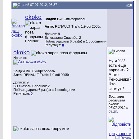
07.07.2012, 08:37
#
16
okoko
Звідки Ви
: Cимферополь
Авто
: RENAULT Trafic 1.9 cdi 2005г.
Дописи: 9
Вы сказали Спасибо: 2
Новичок
Поблагодарили 6 раз(а) в 1 сообщении
Репутація:
0
okoko
Новичок
Ну и ???
есть еще
варианты?
Звідки Ви
: Cимферополь
А где
Авто
: RENAULT Trafic 1.9 cdi 2005г.
Реношники?
Дописи: 9
Что
Вы сказали Спасибо: 2
скажут?
Поблагодарили 6 раз(а) в 1 сообщении
Репутація:
0
Востаннє
редагував
okoko:
07.07.2012 о
09:20
.