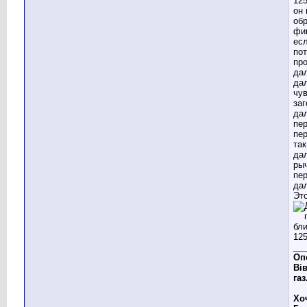
он
обр
фи
ес
пот
пр
да
да
чув
за
дал
пе
пе
та
да
ры
пе
дал
Эт
__
Оп
Вів
газ
Хо