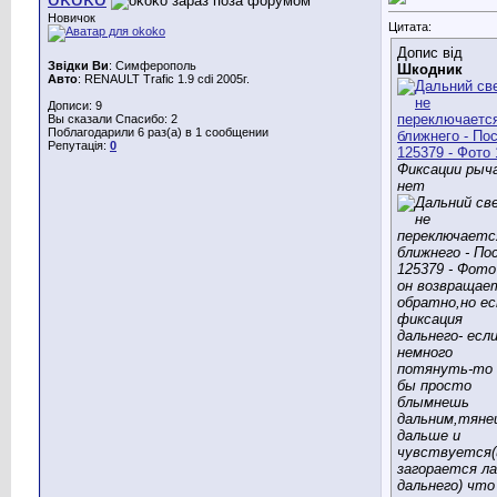
Новичок
Цитата:
Допис від
Звідки Ви
: Cимферополь
Шкодник
Авто
: RENAULT Trafic 1.9 cdi 2005г.
Дописи: 9
Вы сказали Спасибо: 2
Поблагодарили 6 раз(а) в 1 сообщении
Репутація:
0
Фиксации рыч
нет
он возвращае
обратно,но е
фиксация
дальнего- есл
немного
потянуть-то 
бы просто
блымнешь
дальним,тяне
дальше и
чувствуется(
загорается л
дальнего) что