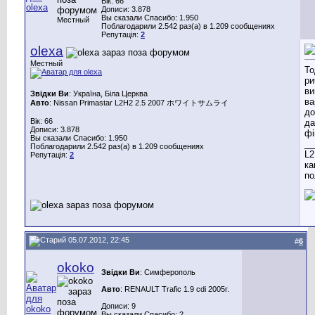
Вік: 66
Дописи: 3.878
Вы сказали Спасибо: 1.950
Местный
Поблагодарили 2.542 раз(а) в 1.209 сообщениях
Репутація:
2
olexa
Местный
То
ри
ви
Звідки Ви
: Україна, Біла Церква
ва
Авто
: Nissan Primastar L2H2 2.5 2007 ホワイトサムライ
до
Вік: 66
да
Дописи: 3.878
фі
Вы сказали Спасибо: 1.950
__
Поблагодарили 2.542 раз(а) в 1.209 сообщениях
L2
Репутація:
2
ка
по
05.07.2012, 22:45
#
6
okoko
Звідки Ви
: Cимферополь
Авто
: RENAULT Trafic 1.9 cdi 2005г.
Дописи: 9
Вы сказали Спасибо: 2