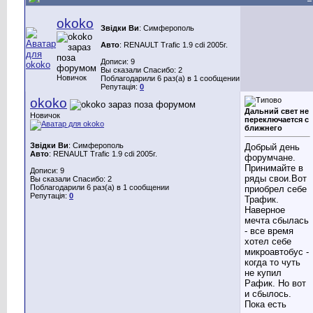
okoko
Звідки Ви
: Cимферополь
Авто
: RENAULT Trafic 1.9 cdi 2005г.
Дописи: 9
Вы сказали Спасибо: 2
Новичок
Поблагодарили 6 раз(а) в 1 сообщении
Репутація:
0
okoko
Дальний свет не
Новичок
переключается с
ближнего
Звідки Ви
: Cимферополь
Добрый день
Авто
: RENAULT Trafic 1.9 cdi 2005г.
форумчане.
Принимайте в
Дописи: 9
ряды свои.Вот
Вы сказали Спасибо: 2
Поблагодарили 6 раз(а) в 1 сообщении
приобрел себе
Репутація:
0
Трафик.
Наверное
мечта сбылась
- все время
хотел себе
микроавтобус -
когда то чуть
не купил
Рафик. Но вот
и сбылось.
Пока есть