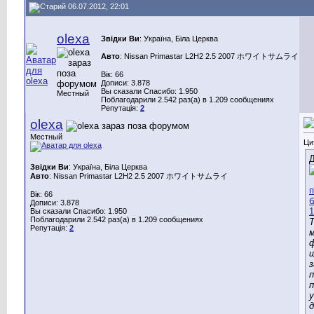
06.07.2012, 22:01
olexa
Звідки Ви
: Україна, Біла Церква
Авто
: Nissan Primastar L2H2 2.5 2007 ホワイトサムライ
Вік: 66
Дописи: 3.878
Вы сказали Спасибо: 1.950
Местный
Поблагодарили 2.542 раз(а) в 1.209 сообщениях
Репутація:
2
olexa
Местный
Ци
Д
Звідки Ви
: Україна, Біла Церква
Авто
: Nissan Primastar L2H2 2.5 2007 ホワイトサムライ
Вік: 66
Дописи: 3.878
Вы сказали Спасибо: 1.950
Поблагодарили 2.542 раз(а) в 1.209 сообщениях
Т
Репутація:
2
м
щ
п
д