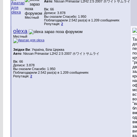
Авто
: Nissan Primastar L2H2 2.5 2007 ホワイトサムライ
Вік: 66
Дописи: 3.878
Вы сказали Спасибо: 1.950
Местный
Поблагодарили 2.542 раз(а) в 1.209 сообщениях
Репутація:
2
olexa
Местный
Та
до
пе
Звідки Ви
: Україна, Біла Церква
по
Авто
: Nissan Primastar L2H2 2.5 2007 ホワイトサムライ
кр
Вік: 66
"р
Дописи: 3.878
дв
Вы сказали Спасибо: 1.950
за
Поблагодарили 2.542 раз(а) в 1.209 сообщениях
кр
Репутація:
2
на
оф
мо
вс
во
"в
бл
вм
од
вм
за
ви
вз