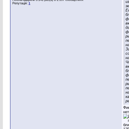
и
Репутація:
1
э
Е
б
ф
в
д
ф
р
п
н
З
с
н
Ч
в
б
ф
п
р
п
н
к
р
Фи
нет