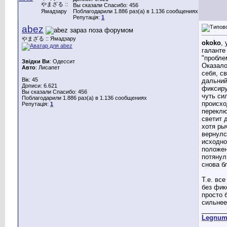
やまざる ::
Вы сказали Спасибо: 456
Ямадзару
Поблагодарили 1.886 раз(а) в 1.136 сообщениях
Репутація:
1
abez
やまざる :: Ямадзару
okoko
,
галанте
"пробле
Звідки Ви
: Одессит
Оказало
Авто
: Лисапет
себя, с
Вік: 45
дальний
Дописи: 6.621
фиксиру
Вы сказали Спасибо: 456
чуть си
Поблагодарили 1.886 раз(а) в 1.136 сообщениях
происхо
Репутація:
1
переклю
светит 
хотя ры
вернулс
исходно
положен
потянул
снова б
Т.е. вс
без фик
просто 
сильнее
_______
Legnu