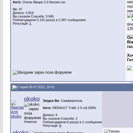
не
Авто
: Опель Віваро 2.0 бензин-газ
по
Вік: 47
не
Дописи: 4.819
Вы сказали Спасибо: 3.945
Поблагодарили 5.141 раз(а) в 2.397 сообщениях
Репутація:
1
__
Оп
Вів
газ
Хо
Го
06.07.2012, 20:41
okoko
Звідки Ви
: Cимферополь
Авто
: RENAULT Trafic 1.9 cdi 2005г.
Дописи: 9
Вы сказали Спасибо: 2
Новичок
Поблагодарили 6 раз(а) в 1 сообщении
Репутація:
0
okoko