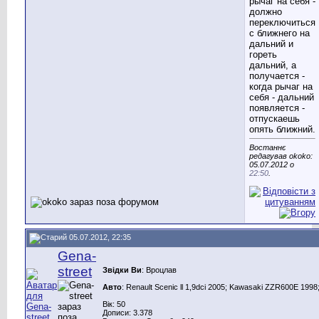
рычаг на себя -
должно
переключиться
с ближнего на
дальний и
гореть
дальний, а
получается -
когда рычаг на
себя - дальний
появляется -
отпускаешь
опять ближний.
Востаннє
редагував okoko:
05.07.2012 о
22:50
.
05.07.2012, 22:35
Gena-
street
Звідки Ви
: Вроцлав
Авто
: Renault Scenic ll 1,9dci 2005; Kawasaki ZZR600E 1998;
Вік: 50
Дописи: 3.378