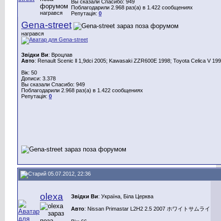
Вы сказали Спасибо: 949
Поблагодарили 2.968 раз(а) в 1.422 сообщениях
награвся
Репутація:
0
Gena-street
награвся
Звідки Ви
: Вроцлав
Авто
: Renault Scenic ll 1,9dci 2005; Kawasaki ZZR600E 1998; Toyota Celica V 199
Вік: 50
Дописи: 3.378
Вы сказали Спасибо: 949
Поблагодарили 2.968 раз(а) в 1.422 сообщениях
Репутація:
0
05.07.2012, 22:36
olexa
Звідки Ви
: Україна, Біла Церква
Авто
: Nissan Primastar L2H2 2.5 2007 ホワイトサムライ