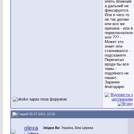
опять ближний
а дальний не
фиксируется.
Или я чего то
не так делаю
или все же
причина - или в
переключателе
или ??? -
Может кто
знает или
сталкивался -
подскажите .
Перечитал
вроди бы все
темы -
подобного не
нашел.
Заранее
благодарю.
05.07.2012, 22:20
olexa
Звідки Ви
: Україна, Біла Церква