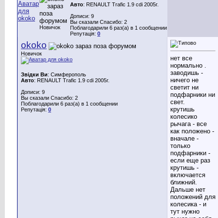
Авто
: RENAULT Trafic 1.9 cdi 2005г.
Дописи: 9
Вы сказали Спасибо: 2
Новичок
Поблагодарили 6 раз(а) в 1 сообщении
Репутація:
0
okoko
Новичок
нет все
нормально .
заводишь -
Звідки Ви
: Cимферополь
ничего не
Авто
: RENAULT Trafic 1.9 cdi 2005г.
светит ни
Дописи: 9
подфарники ни
Вы сказали Спасибо: 2
свет.
Поблагодарили 6 раз(а) в 1 сообщении
крутишь
Репутація:
0
колесико
рычага - все
как положено -
вначале -
только
подфарники -
если еще раз
крутишь -
включается
ближний.
Дальше нет
положений для
колесика - и
тут нужно