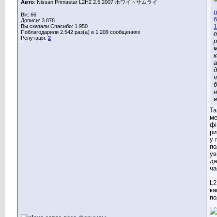
Авто
: Nissan Primastar L2H2 2.5 2007 ホワイトサムライ
Вік: 66
Дописи: 3.878
Вы сказали Спасибо: 1.950
Поблагодарили 2.542 раз(а) в 1.209 сообщениях
Репутація:
2
к
а
б
н
я
Та
ме
фі
ри
у 
по
ув
да
ча
__
L2
ка
по