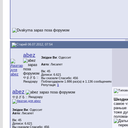
06.07.2012, 07:54
abez
Звідки Ви
: Одессит
Авто
: Лисапет
Вік: 45
Дописи: 6.621
やまざる ::
Вы сказали Спасибо: 456
Ямадзару
Поблагодарили 1.886 раз(а) в 1.136 сообщениях
Репутація:
1
abez
やまざる :: Ямадзару
Шкодн
самое ч
раньше 
Звідки Ви
: Одессит
тоже д
Авто
: Лисапет
полома
Вік: 45
Дописи: 6.621
Вы сказали Спасибо: 456