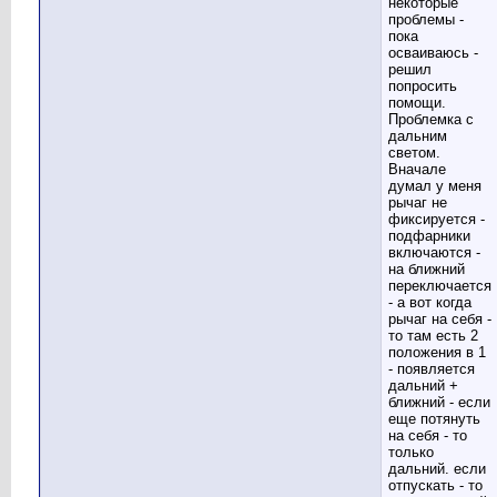
некоторые
проблемы -
пока
осваиваюсь -
решил
попросить
помощи.
Проблемка с
дальним
светом.
Вначале
думал у меня
рычаг не
фиксируется -
подфарники
включаются -
на ближний
переключается
- а вот когда
рычаг на себя -
то там есть 2
положения в 1
- появляется
дальний +
ближний - если
еще потянуть
на себя - то
только
дальний. если
отпускать - то