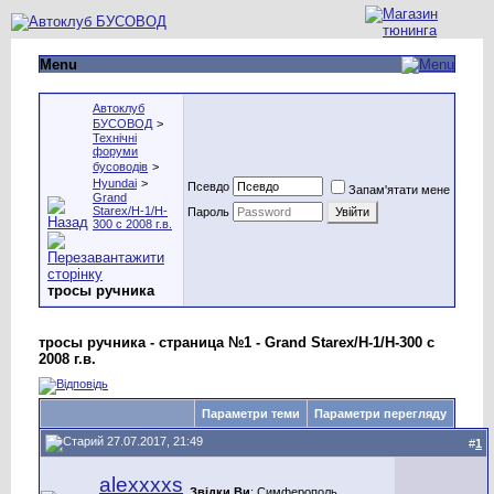
Menu
Автоклуб
БУСОВОД
>
Технічні
форуми
бусоводів
>
Hyundai
>
Псевдо
Запам'ятати мене
Grand
Starex/H-1/H-
Пароль
300 с 2008 г.в.
тросы ручника
тросы ручника - страница №1 - Grand Starex/H-1/H-300 с
2008 г.в.
Параметри теми
Параметри перегляду
27.07.2017, 21:49
#
1
alexxxxs
Звідки Ви
: Симферополь