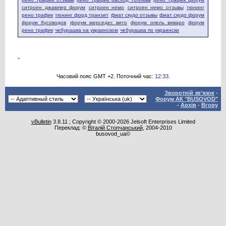
ситроен джампер форум
ситроен немо
ситроен немо отзывы
тюнинг
рено трафик
тюнинг форд транзит
фиат скудо отзывы
фиат скудо форум
форум бусоводов
форум мерседес вито
форум опель виваро
форум
рено трафик
чебурашка на украинском
чебурашка по украински
Часовий пояс GMT +2. Поточний час:
12:33
.
Зворотній зв'язок
-
Форум АК "BUSOVOD"
-
Архів
-
Вгору
vBulletin
3.8.11 ; Copyright © 2000-2026 Jelsoft Enterprises Limited
Переклад: ©
Віталій Стопчанський
, 2004-2010
busovod_ua©