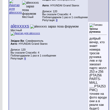
Авто
: HYUNDAI Grand Starex
Дописи: 120
Вы сказали Спасибо: 4
Местный
Поблагодарили 1 раз в 1 сообщении
Репутація:
0
alexxxxs
тросы
Местный
ручника
добрый
Звідки Ви
: Симферополь
вечер, кто
Авто
: HYUNDAI Grand Starex
знает
номера
Дописи: 120
Вы сказали Спасибо: 4
тросов
Поблагодарили 1 раз в 1 сообщении
ручника
Репутація:
0
лев и пр
заказал
партс молл
253 и 256
(PTA256
PARTS-
MALL
,,,,,PTA253
PMC)
точнее на
фото вроде
они а в
реале как
будет)