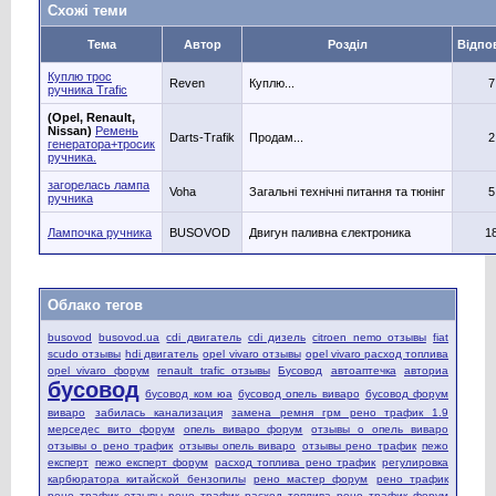
Схожі теми
Тема
Автор
Розділ
Відпо
Куплю трос
Reven
Куплю...
7
ручника Trafic
(Opel, Renault,
Nissan)
Ремень
Darts-Trafik
Продам...
2
генератора+тросик
ручника.
загорелась лампа
Voha
Загальні технічні питання та тюнінг
5
ручника
Лампочка ручника
BUSOVOD
Двигун паливна єлектроника
1
Облако тегов
busovod
busovod.ua
cdi двигатель
cdi дизель
citroen nemo отзывы
fiat
scudo отзывы
hdi двигатель
opel vivaro отзывы
opel vivaro расход топлива
opel vivaro форум
renault trafic отзывы
Бусовод
автоаптечка
авториа
бусовод
бусовод ком юа
бусовод опель виваро
бусовод форум
виваро
забилась канализация
замена ремня грм рено трафик 1.9
мерседес вито форум
опель виваро форум
отзывы о опель виваро
отзывы о рено трафик
отзывы опель виваро
отзывы рено трафик
пежо
експерт
пежо експерт форум
расход топлива рено трафик
регулировка
карбюратора китайской бензопилы
рено мастер форум
рено трафик
рено трафик отзывы
рено трафик расход топлива
рено трафик форум