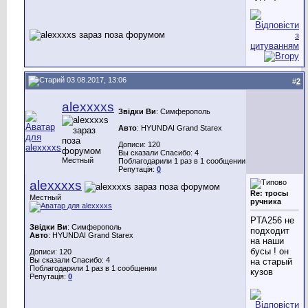
03.08.2017, 13:06
#
2
alexxxxs
Звідки Ви
: Симферополь
Авто
: HYUNDAI Grand Starex
Дописи: 120
Вы сказали Спасибо: 4
Местный
Поблагодарили 1 раз в 1 сообщении
Репутація:
0
alexxxxs
Re: тросы
Местный
ручника
PTA256 не
Звідки Ви
: Симферополь
подходит
Авто
: HYUNDAI Grand Starex
на наши
бусы ! он
Дописи: 120
Вы сказали Спасибо: 4
на старый
Поблагодарили 1 раз в 1 сообщении
кузов
Репутація:
0