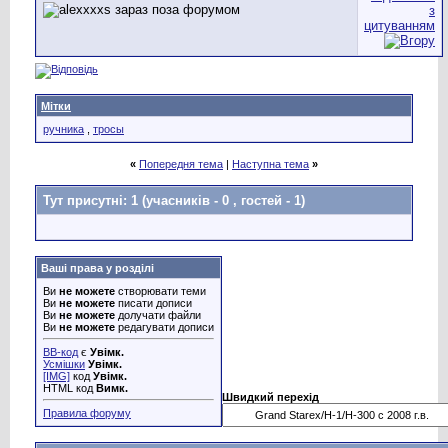
Мітки
ручника
,
тросы
«
Попередня тема
|
Наступна тема
»
Тут присутні: 1
(учасників - 0 , гостей - 1)
Ваші права у розділі
Ви
не можете
створювати теми
Ви
не можете
писати дописи
Ви
не можете
долучати файли
Ви
не можете
редагувати дописи
BB-код
є
Увімк.
Усмішки
Увімк.
[IMG]
код
Увімк.
HTML код
Вимк.
Швидкий перехід
Правила форуму