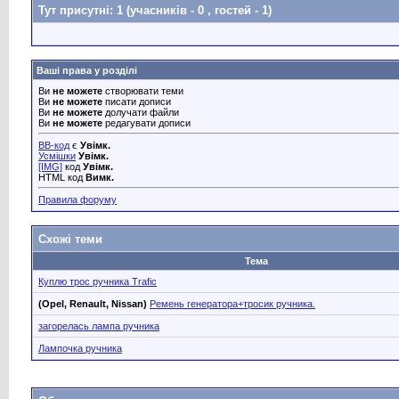
Тут присутні: 1
(учасників - 0 , гостей - 1)
Ваші права у розділі
Ви
не можете
створювати теми
Ви
не можете
писати дописи
Ви
не можете
долучати файли
Ви
не можете
редагувати дописи
BB-код
є
Увімк.
Усмішки
Увімк.
[IMG]
код
Увімк.
HTML код
Вимк.
Правила форуму
Схожі теми
Тема
Куплю трос ручника Trafic
(Opel, Renault, Nissan)
Ремень генератора+тросик ручника.
загорелась лампа ручника
Лампочка ручника