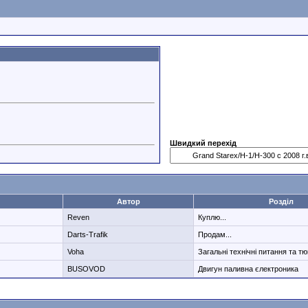
Швидкий перехід
Автор
Розділ
Reven
Куплю...
Darts-Trafik
Продам...
Voha
Загальні технічні питання та тю
BUSOVOD
Двигун паливна єлектроника