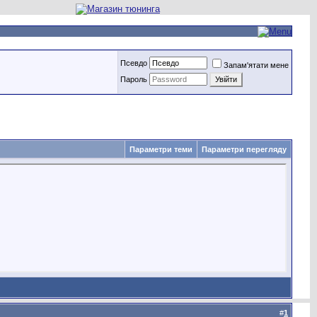
Псевдо
Запам'ятати мене
Пароль
Параметри теми
Параметри перегляду
#
1