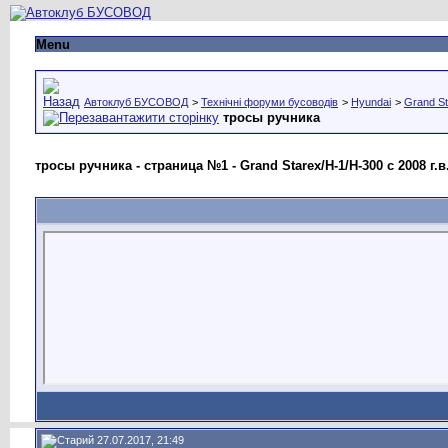
Menu
Автоклуб БУСОВОД
>
Технічні форуми бусоводів
>
Hyundai
>
Grand St
тросы ручника
тросы ручника - страница №1 - Grand Starex/H-1/H-300 с 2008 г.в
27.07.2017, 21:49