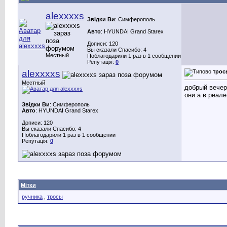
alexxxxs
Звідки Ви
: Симферополь
Авто
: HYUNDAI Grand Starex
Дописи: 120
Вы сказали Спасибо: 4
Местный
Поблагодарили 1 раз в 1 сообщении
Репутація:
0
alexxxxs
трос
Местный
добрый вечер
они а в реале
Звідки Ви
: Симферополь
Авто
: HYUNDAI Grand Starex
Дописи: 120
Вы сказали Спасибо: 4
Поблагодарили 1 раз в 1 сообщении
Репутація:
0
Мітки
ручника
,
тросы