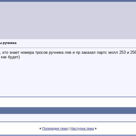
ы ручника
, кто знает номера тросов ручника лев и пр заказал партс молл 253 и 2
 как будет)
«
Попередня тема
|
Наступна тема
»