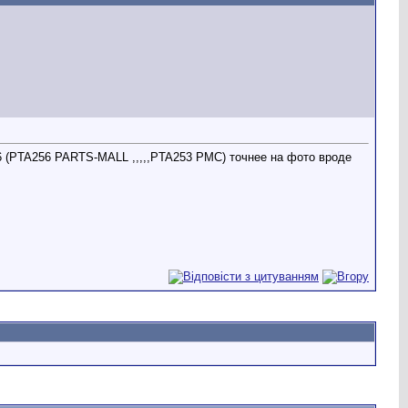
56 (PTA256 PARTS-MALL ,,,,,PTA253 PMC) точнее на фото вроде