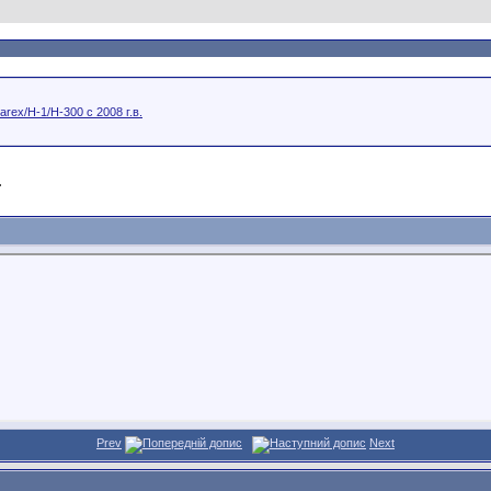
arex/H-1/H-300 с 2008 г.в.
.
Prev
Next