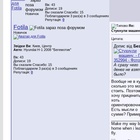
Вік: 43
Дописи: 19
Вы сказали Спасибо: 15
Новичок
Поблагодарили 3 раз(а) в 3 сообщениях
Репутація:
0
Fotila
Re:
Стукнули машин
Новичок
Цитата:
Допис від
Бе
Звідки Ви
: Киев, Центр
Авто
: Hyundai H-1 2008 "Бегемотик"
Вік: 43
Дописи: 19
А сразу чего
Вы сказали Спасибо: 15
Поблагодарили 3 раз(а) в 3 сообщениях
денег не взя
Репутація:
0
было?
Вообще не в к
сколько это м
стоить. Поэтом
хочу приценит
хоть
ориентировочн
Есть мысли о
сумме? Приме
_____________
Make my way b
home when i lea
fly.