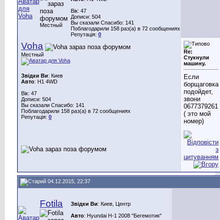
Вік: 47
Дописи: 504
Вы сказали Спасибо: 141
Местный
Поблагодарили 158 раз(а) в 72 сообщениях
Репутація:
0
Voha
Re:
Местный
Стукнули
машину.
Звідки Ви
: Киев
Если
Авто
: H1 4WD
борщаговка
подойдет,
Вік: 47
звони
Дописи: 504
Вы сказали Спасибо: 141
0677379261
Поблагодарили 158 раз(а) в 72 сообщениях
( это мой
Репутація:
0
номер)
04.12.2015, 22:37
Fotila
Звідки Ви
: Киев, Центр
Авто
: Hyundai H-1 2008 "Бегемотик"