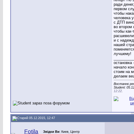
ради денег,
первом сл
чтобы нака
человека 
с ДТП вино
во втором 
чтобы как-
расшевелит
и с надежд
нашей стра
поменяется
лучшему!
_________
остановка 
начало кон
стоим на м
делаем вещ
Востаннє ре
Student: 05.1
12:22
.
05.12.2015, 12:47
Fotila
Звідки Ви
: Киев, Центр