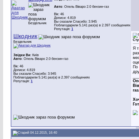
Авто
: Опель Віваро 2.0 бензин-газ
Вік: 46
Дописи: 4.819
Вы сказали Спасибо: 3.945
Бездельник
Поблагодарили 5.141 раз(а) в 2.397 сообщениях
Репутація:
1
Шкодник
Сту
Бездельник
Я т
ра
Звідки Ви
: Київ
ме
Авто
: Опель Віваро 2.0 бензин-газ
оц
Вік: 46
По
Дописи: 4.819
дру
Вы сказали Спасибо: 3.945
__
Поблагодарили 5.141 раз(а) в 2.397 сообщениях
Оп
Репутація:
1
Вів
газ
Хо
Го
04.12.2015, 16:40