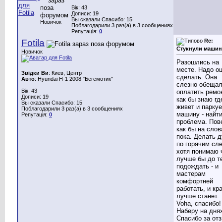
Вік: 43
Дописи: 19
Вы сказали Спасибо: 15
Новичок
Поблагодарили 3 раз(а) в 3 сообщениях
Репутація:
0
Fotila
Re:
Стукнули машин
Новичок
Разошлись на
месте. Надо о
Звідки Ви
: Киев, Центр
сделать. Она
Авто
: Hyundai H-1 2008 "Бегемотик"
слезно обеща
Вік: 43
оплатить ремо
Дописи: 19
как бы знаю гд
Вы сказали Спасибо: 15
живет и паркуе
Поблагодарили 3 раз(а) в 3 сообщениях
машину - найти
Репутація:
0
проблема. Пов
как бы на слов
пока. Делать 
по горячим сл
хотя понимаю 
лучше бы до т
подождать - и
мастерам
комфортней
работать, и кр
лучше станет.
Voha, спасибо!
Наберу на дня
Спасибо за от