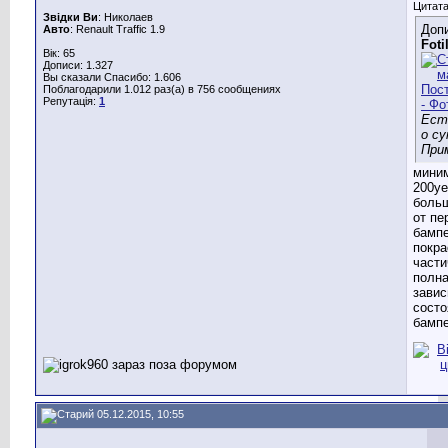
Цитата
Звідки Ви
: Николаев
Допи
Авто
: Renault Traffic 1.9
Foti
Вік: 65
Дописи: 1.327
Вы сказали Спасибо: 1.606
Поблагодарили 1.012 раз(а) в 756 сообщениях
Репутація:
1
Ест
о с
При
мини
200уе
больш
от пе
бампе
покра
части
полна
завис
состо
бампе
05.12.2015, 10:55