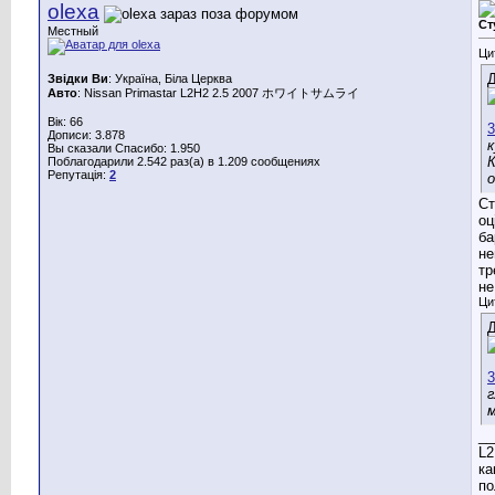
olexa
Ст
Местный
Ци
Д
Звідки Ви
: Україна, Біла Церква
Авто
: Nissan Primastar L2H2 2.5 2007 ホワイトサムライ
Вік: 66
Дописи: 3.878
к
Вы сказали Спасибо: 1.950
К
Поблагодарили 2.542 раз(а) в 1.209 сообщениях
Репутація:
2
Ст
оц
ба
не
тр
не
Ци
Д
г
м
__
L2
ка
по