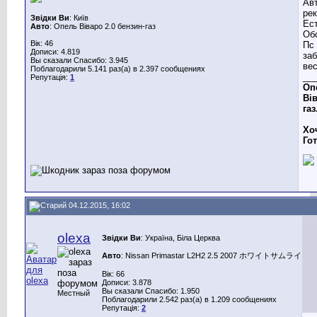
Ав
ре
Звідки Ви
: Київ
Ес
Авто
: Опель Віваро 2.0 бензин-газ
Об
Вік: 46
Пс 
Дописи: 4.819
заб
Вы сказали Спасибо: 3.945
ве
Поблагодарили 5.141 раз(а) в 2.397 сообщениях
__
Репутація:
1
Оп
Вів
газ
Хо
Го
04.12.2015, 16:02
olexa
Звідки Ви
: Україна, Біла Церква
Авто
: Nissan Primastar L2H2 2.5 2007 ホワイトサムライ
Вік: 66
Дописи: 3.878
Вы сказали Спасибо: 1.950
Местный
Поблагодарили 2.542 раз(а) в 1.209 сообщениях
Репутація:
2