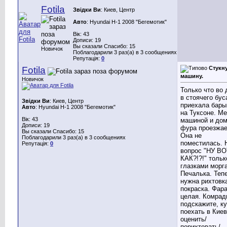
Fotila
Звідки Ви
: Киев, Центр
Авто
: Hyundai H-1 2008 "Бегемотик"
Вік: 43
Дописи: 19
Вы сказали Спасибо: 15
Новичок
Поблагодарили 3 раз(а) в 3 сообщениях
Репутація:
0
Fotila
Стукн
машину.
Новичок
Только что во 
в стоячего бус
Звідки Ви
: Киев, Центр
приехала бар
Авто
: Hyundai H-1 2008 "Бегемотик"
на Туксоне. М
Вік: 43
машиной и до
Дописи: 19
фура проезжае
Вы сказали Спасибо: 15
Она не
Поблагодарили 3 раз(а) в 3 сообщениях
поместилась. 
Репутація:
0
вопрос "НУ ВО
КАК?!?!" тольк
глазками морга
Печалька. Теп
нужна рихтовк
покраска. Фар
целая. Комрад
подскажите, к
поехать в Кие
оценить/
порихтовать/