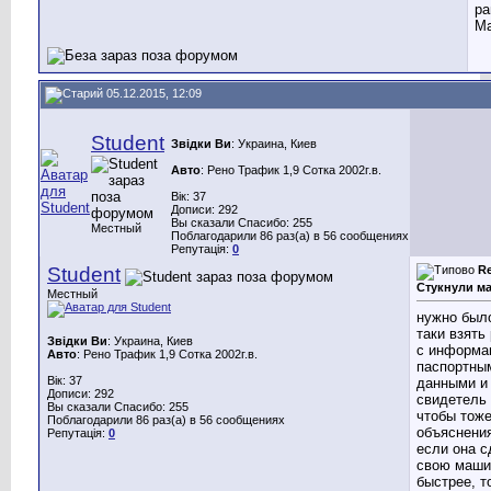
ра
Ма
05.12.2015, 12:09
Student
Звідки Ви
: Украина, Киев
Авто
: Рено Трафик 1,9 Сотка 2002г.в.
Вік: 37
Дописи: 292
Вы сказали Спасибо: 255
Местный
Поблагодарили 86 раз(а) в 56 сообщениях
Репутація:
0
Student
Re
Стукнули м
Местный
нужно было
таки взять
Звідки Ви
: Украина, Киев
с информа
Авто
: Рено Трафик 1,9 Сотка 2002г.в.
паспортны
Вік: 37
данными и
Дописи: 292
свидетель
Вы сказали Спасибо: 255
чтобы тож
Поблагодарили 86 раз(а) в 56 сообщениях
объяснения
Репутація:
0
если она с
свою маши
быстрее, т