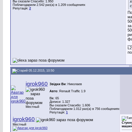
Вы сказали Спасибо: 1.950
Поблагодарили 2.542 раз(а) в 1.209 сообщениях
Репутація:
2
По
ма
50
за
50
ри
фа
__
L2
по
05.12.2015, 10:50
igrok960
Звідки Ви
: Николаев
Авто
: Renault Traffic 1.9
Вік: 65
Дописи: 1.327
Вы сказали Спасибо: 1.606
Местный
Поблагодарили 1.012 раз(а) в 756 сообщениях
Репутація:
1
igrok960
Стукн
Местный
машин