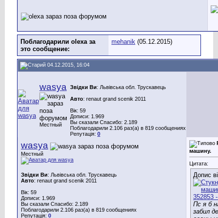
Поблагодарили olexa за
mehanik
(05.12.2015)
это сообщение:
04.12.2015, 16:04
wasya
Звідки Ви
: Львівська обл. Трускавець
Авто
: renaut grand scenik 2011
Вік: 59
Дописи: 1.969
Вы сказали Спасибо: 2.189
Местный
Поблагодарили 2.106 раз(а) в 819 сообщениях
Репутація:
0
wasya
машину.
Местный
Цитата:
Допис в
Звідки Ви
: Львівська обл. Трускавець
Авто
: renaut grand scenik 2011
Вік: 59
Дописи: 1.969
Пс я б н
Вы сказали Спасибо: 2.189
Поблагодарили 2.106 раз(а) в 819 сообщениях
забил д
Репутація:
0