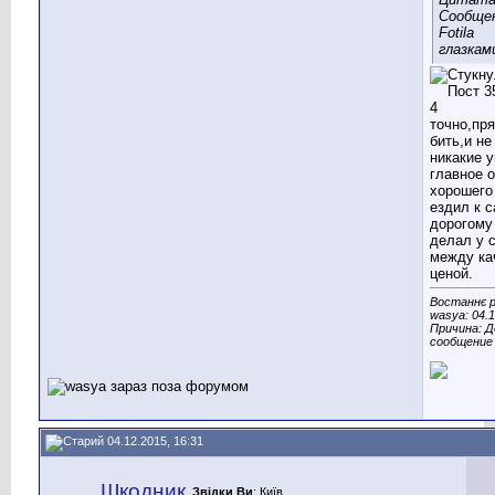
Сообще
Fotila
глазкам
точно,пр
бить,и не
никакие у
главное 
хорошего
ездил к 
дорогому
делал у 
между ка
ценой.
Востаннє 
wasya: 04.
Причина: Д
сообщение
04.12.2015, 16:31
Шкодник
Звідки Ви
: Київ