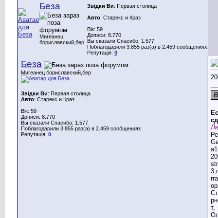
Беза
Звідки Ви
: Первая столица
Авто
: Старекс и Краз
Вік: 59
Дописи: 8.770
Мигеанец
Вы сказали Спасибо: 1.577
бориславский,бер
Поблагодарили 3.855 раз(а) в 2.459 сообщениях
Репутація:
0
Беза
Мигеанец бориславский,бер
20
__
Звідки Ви
: Первая столица
Авто
: Старекс и Краз
Вік: 59
Ес
Дописи: 8.770
сд
Вы сказали Спасибо: 1.577
Лю
Поблагодарили 3.855 раз(а) в 2.459 сообщениях
Ре
Репутація:
0
G
a1
20
st
3,
rr
ор
Ст
рн
т,
Ол