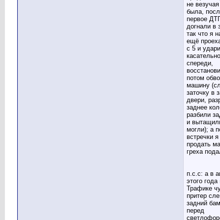
не везуча
была, посл
первое ДТ
догнали в 
так что я 
ещё проех
с 5 и удар
касательн
спереди,
восстанови
потом обв
машину (с
заточку в 
двери, раз
заднее кол
разбили за
и вытащил
могли); а 
встречки я
продать м
греха пода
п.с.с: а в 
этого года
Трафике ч
притер сле
задний ба
перед
светлофор