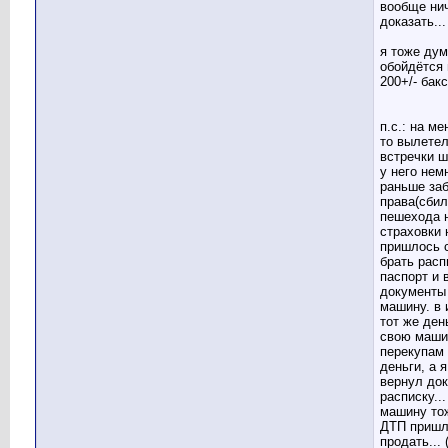
вообще нич
доказать...
я тоже ду
обойдётся 
200+/- бакс
п.с.: на ме
то вылетел
встречки 
у него нем
раньше за
права(сбил
пешехода н
страховки 
пришлось с
брать расп
паспорт и 
документы
машину. в 
тот же ден
свою маши
перекупам 
деньги, а 
вернул до
расписку..
машину то
ДТП пришл
продать... 