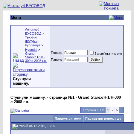
Menu
Автоклуб
БУСОВОД
>
Технічні
форуми
бусоводів
>
Hyundai
>
Псевдо
Grand
Запам'ятати мене
Starex/H-1/H-
Пароль
300 с 2008 г.в.
Стукнули
машину.
Стукнули машину. - страница №1 - Grand Starex/H-1/H-300
с 2008 г.в.
Сторінка 1 з 2
1
2
>
Параметри теми
Параметри перегляду
04.12.2015, 13:55