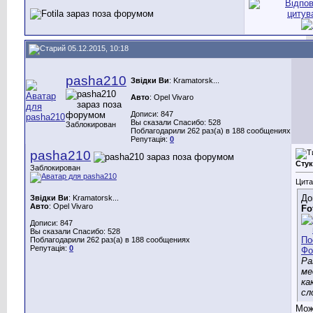
05.12.2015, 10:18
pasha210
Звідки Ви
: Kramatorsk...
Авто
: Opel Vivaro
Дописи: 847
Вы сказали Спасибо: 528
Заблокирован
Поблагодарили 262 раз(а) в 188 сообщениях
Репутація:
0
pasha210
Стук
Заблокирован
Цита
До
Звідки Ви
: Kramatorsk...
Авто
: Opel Vivaro
Fo
Дописи: 847
Вы сказали Спасибо: 528
Поблагодарили 262 раз(а) в 188 сообщениях
Репутація:
0
Ра
ме
ка
сл
Мож