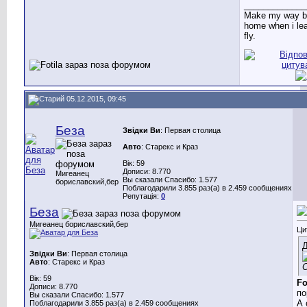
_____________
Make my way b
home when i lea
fly.
05.12.2015, 09:45
Беза
Звідки Ви
: Первая столица
Авто
: Старекс и Краз
Вік: 59
Дописи: 8.770
Мигеанец
Вы сказали Спасибо: 1.577
бориславский,бер
Поблагодарили 3.855 раз(а) в 2.459 сообщениях
Репутація:
0
Беза
Мигеанец бориславский,бер
Ци
Д
Звідки Ви
: Первая столица
Авто
: Старекс и Краз
Вік: 59
Fo
Дописи: 8.770
по
Вы сказали Спасибо: 1.577
А 
Поблагодарили 3.855 раз(а) в 2.459 сообщениях