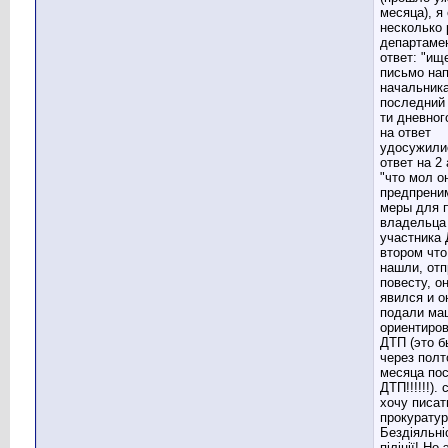
месяца), я
несколько 
департамен
ответ: "ищ
письмо на
начальника
последний 
ти дневног
на ответ
удосужили
ответ на 2 
"что мол о
предпрени
меры для 
владельца 
участника 
втором что
нашли, от
повесту, о
явился и о
подали ма
ориентиров
ДТП (это 
через полт
месяца по
ДТП!!!!!!).
хочу писат
прокуратур
Бездіяльні
піліції! Но