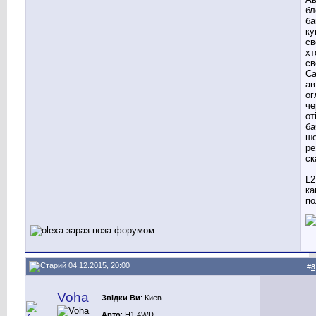
бл
ба
ку
св
хт
св
Са
ав
ог
че
от
ба
ше
ре
ск
__
L2
ка
по
04.12.2015, 20:00
#
8
Voha
Звідки Ви
: Киев
Авто
: H1 4WD