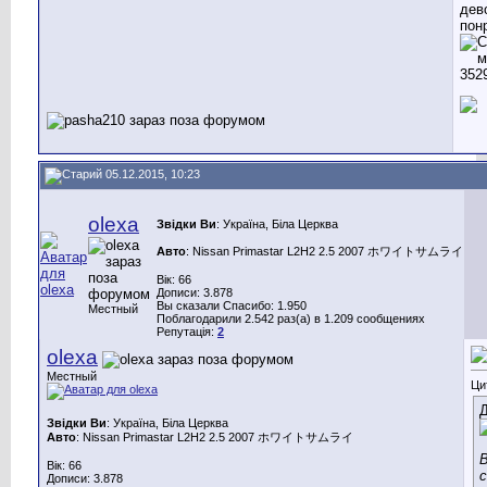
дев
пон
05.12.2015, 10:23
olexa
Звідки Ви
: Україна, Біла Церква
Авто
: Nissan Primastar L2H2 2.5 2007 ホワイトサムライ
Вік: 66
Дописи: 3.878
Вы сказали Спасибо: 1.950
Местный
Поблагодарили 2.542 раз(а) в 1.209 сообщениях
Репутація:
2
olexa
Местный
Ци
Д
Звідки Ви
: Україна, Біла Церква
Авто
: Nissan Primastar L2H2 2.5 2007 ホワイトサムライ
В
Вік: 66
Дописи: 3.878