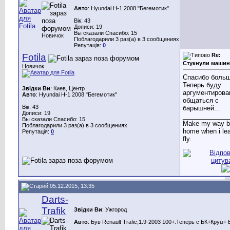
Авто
: Hyundai H-1 2008 "Бегемотик"
Вік: 43
Дописи: 19
Вы сказали Спасибо: 15
Новичок
Поблагодарили 3 раз(а) в 3 сообщениях
Репутація:
0
Fotila
Re:
Стукнули машин
Новичок
Спасибо больш
Теперь буду
Звідки Ви
: Киев, Центр
аргументирова
Авто
: Hyundai H-1 2008 "Бегемотик"
общаться с
Вік: 43
барышней...
Дописи: 19
_____________
Вы сказали Спасибо: 15
Make my way b
Поблагодарили 3 раз(а) в 3 сообщениях
home when i lea
Репутація:
0
fly.
05.12.2015, 13:35
Darts-
Trafik
Звідки Ви
: Ужгород
Авто
: Був Renault Trafic,1.9-2003 100+.Теперь с БК+Круіз+