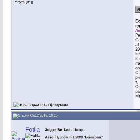
Репутація:
0
__
Ес
сд
Лю
Ре
G
a1
20
st
3,
rr
ор
Ст
рн
т,
Ол
ра
Ма
05.12.2015, 10:15
Fotila
Звідки Ви
: Киев, Центр
Авто
: Hyundai H-1 2008 "Бегемотик"