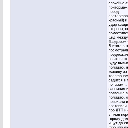
спокойно е
притормаж
перед
светлофор
красный) 
удар сзади
стороны, о
поместилс
Сид между
бардюром 
В итоге в
посмотрели
предложил 
на что я о
буду вызы
полицию, я
машину за
телефоном,
садится в 
по газам..
запомнил 
позвонил в
полицию, 
приехали и
состовили
про ДТП и 
в план пер
городу дал
ищут до си
(прошло уж