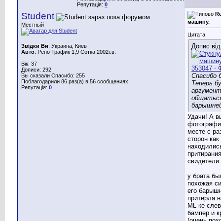
Репутація:
0
Student
R
машину.
Местный
Цитата:
Допис ві
Звідки Ви
: Украина, Киев
Авто
: Рено Трафик 1,9 Сотка 2002г.в.
Вік: 37
Дописи: 292
Спасибо 
Вы сказали Спасибо: 255
Поблагодарили 86 раз(а) в 56 сообщениях
Теперь б
Репутація:
0
аргумент
общаться
барышней
Удачи! А в
фотографи
месте с ра
сторон ка
находилис
притирани
свидетели
у брата бы
похожая си
его барыш
притёрла н
ML-ке слев
бампер и 
(очень пох