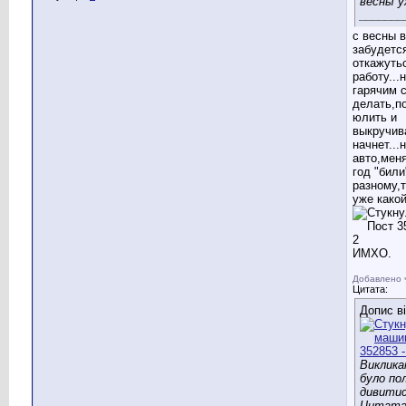
весны у
_______
с весны 
забудется
откажуть
работу...
гарячим 
делать,п
юлить и
выкручив
начнет..
авто,меня
год "били
разному,т
уже какой
ИМХО.
Добавлено 
Цитата:
Допис в
Виклик
було пол
дивитис
Цитата