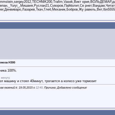
ammstein,sergey2012,TECHNIK200,Trafim,Vasek,Викт ория,ВОЛЬДЕМАР,ди
епан,_Yuryi_,Мишаня,Руслан21,Суворов,Пайболит,Се рнет,Вандам,Читат
ег,Денвиваро,Лазарев,Ткач,Глеб,Механик,Бобров,Жу равель,Вет,Ibn5555
рмоза Н300
ника 100%.
 минуту
ел машину и стоял 40минут, трогается а колесо уже тормозит
ав евгений k: 19.05.2015 о
12:40
. Причина: Добавлено сообщение