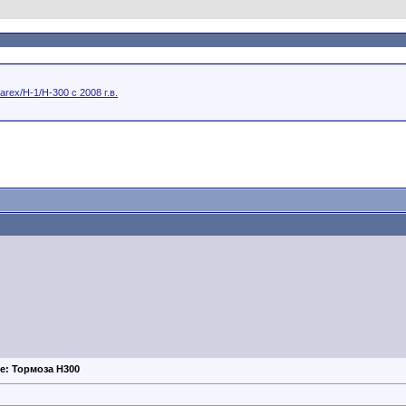
arex/H-1/H-300 с 2008 г.в.
e: Тормоза Н300