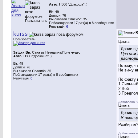
Авто
: H300 "Дракоша" :)
Вік: 49
Дописи: 76
Вы сказали Спасибо: 35
Пользователь
Поблагодарили 17 раз(а) в 8 сообщениях
Репутація:
0
kurss
R
Пользователь
Цитата:
Допис ві
Звідки Ви
: Саня из Нетешина/Поле чудес
При чем 
Авто
: H300 "Дракоша" :)
растор
Вік: 49
Потому, ч
Дописи: 76
Не вижу н
Вы сказали Спасибо: 35
Поблагодарили 17 раз(а) в 8 сообщениях
Репутація:
0
По факту 
1.Сильный
2.Вой.
3.Предпол
Добавлено ч
Цитата:
Допис ві
Я повт
Разбирал
Добавлено ч
Цитата: