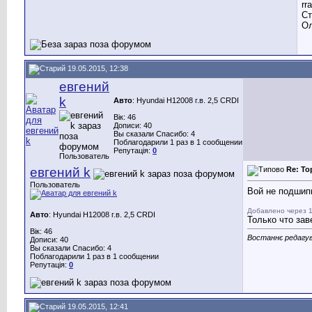
rr
Ст
Ол
19.05.2015, 12:38
евгений
k
Авто
: Hyundai H12008 г.в. 2,5 CRDI
Вік: 46
Дописи: 40
Вы сказали Спасибо: 4
Поблагодарили 1 раз в 1 сообщении
Репутація:
0
Пользователь
евгений k
Re: То
Пользователь
Вой не подшип
Добавлено через 1
Авто
: Hyundai H12008 г.в. 2,5 CRDI
Только что зав
Вік: 46
Востаннє редагув
Дописи: 40
Вы сказали Спасибо: 4
Поблагодарили 1 раз в 1 сообщении
Репутація:
0
19.05.2015, 12:41