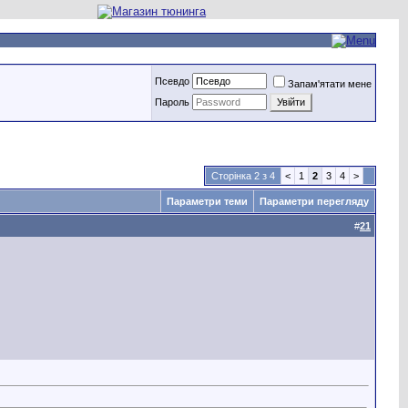
Псевдо
Запам'ятати мене
Пароль
Сторінка 2 з 4
<
1
2
3
4
>
Параметри теми
Параметри перегляду
#
21