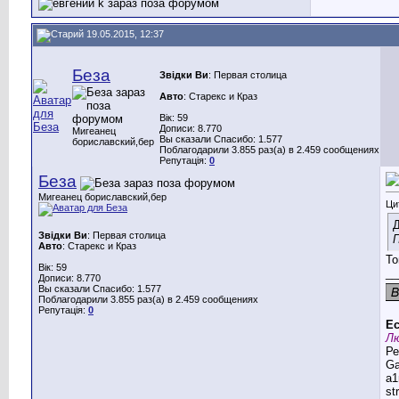
19.05.2015, 12:37
Беза
Звідки Ви
: Первая столица
Авто
: Старекс и Краз
Вік: 59
Дописи: 8.770
Мигеанец
Вы сказали Спасибо: 1.577
бориславский,бер
Поблагодарили 3.855 раз(а) в 2.459 сообщениях
Репутація:
0
Беза
Мигеанец бориславский,бер
Ци
Д
Звідки Ви
: Первая столица
П
Авто
: Старекс и Краз
То
Вік: 59
__
Дописи: 8.770
Вы сказали Спасибо: 1.577
Поблагодарили 3.855 раз(а) в 2.459 сообщениях
Репутація:
0
Ес
Лю
Ре
G
a1
st