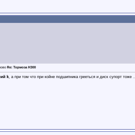
Re: Тормоза Н300
ний k
, а при том что при койне подшипника грееться и диск супорт тоже .