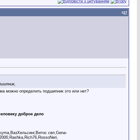
#
27
дшипник,
ума можно определить подшипник это или нет?
человеку доброе дело
akyma,ВазХельсинг,Витос свп,Gena-
2000,Rashka,Rich76,RossoNeri,