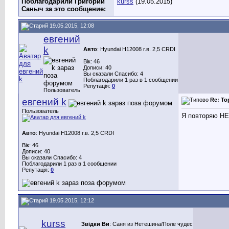
Поблагодарили Григорий
kurss
(19.05.2015)
Саныч за это сообщение:
19.05.2015, 12:08
евгений
k
Авто
: Hyundai H12008 г.в. 2,5 CRDI
Вік: 46
Дописи: 40
Вы сказали Спасибо: 4
Поблагодарили 1 раз в 1 сообщении
Репутація:
0
Пользователь
евгений k
Re: То
Пользователь
Я повторяю 
Авто
: Hyundai H12008 г.в. 2,5 CRDI
Вік: 46
Дописи: 40
Вы сказали Спасибо: 4
Поблагодарили 1 раз в 1 сообщении
Репутація:
0
19.05.2015, 12:12
kurss
Звідки Ви
: Саня из Нетешина/Поле чудес