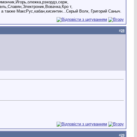
мончик,Игорь,олежка,рэкордз,серж,
ель,Славян,Электроник,Вовачка,Кро т,
 а также МаксРус,кабан,кисинтин...Серый Волк, Григорий Саныч.
#
28
#
29