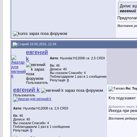
Допис ві
евгений
Предполаг
Востаннє ре
19.05.2015, 12:34
евгений
k
Авто
: Hyundai H12008 г.в. 2,5 CRDI
Вік: 46
Дописи: 40
Вы сказали Спасибо: 4
Поблагодарили 1 раз в 1 сообщении
Репутація:
0
Пользователь
евгений k
Re: То
Пользователь
Кто подскажет 
Добавлено через 1
Авто
: Hyundai H12008 г.в. 2,5 CRDI
Иногда при рез
Вік: 46
Востаннє редагув
Дописи: 40
Вы сказали Спасибо: 4
Поблагодарили 1 раз в 1 сообщении
Репутація:
0