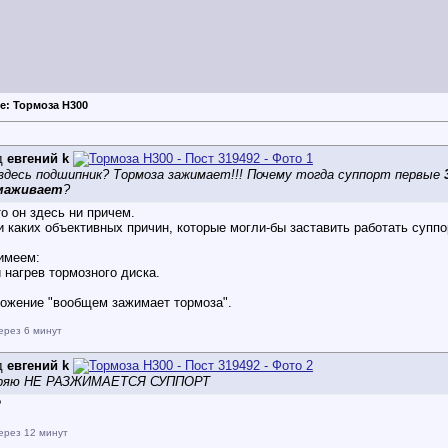
e: Тормоза Н300
д
евгений k
здесь подшипник? Тормоза зажимает!!! Почему тогда суппорт первые
маживает
?
то он здесь ни причем.
и каких объективных причин, которые могли-бы заставить работать суппо
имеем:
 нагрев тормозного диска.
ожение "вообщем зажимает тормоза".
ерез 6 минут
д
евгений k
оряю НЕ РАЗЖИМАЕТСЯ СУППОРТ
?
ерез 12 минут