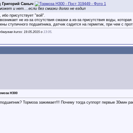
д
Григорий Саныч
 может и нет....если без смазки долго не ездил
 ибо присутствует "вой".
возникает не из-за отсутствия смазки а из-за присутствия воды, котора
ены ступичного подшипника, датчик садится на герметик, при чем с про
дагував kurss: 19.05.2015 о
13:05
.
рмоза Н300
 подшипник? Тормоза зажимает!!! Почему тогда суппорт первые 30мин ра