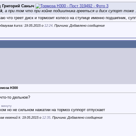
д
Григорий Саныч
 k
, а при том что при койне подшипника грееться и диск супорт тоже .
аю что греет диск и тормозит колесо на ступице именно подшипник, супп
дагував kurss: 19.05.2015 о
12:24
. Причина: Добавлено сообщение
рмоза Н300
что-то дельное?
 минуту
ком но не сильном нажатии на тормоз суппорт отпускает
ав евгений k: 19.05.2015 о
12:35
. Причина: Добавлено сообщение