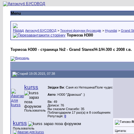
Menu
Автоклуб БУСОВОД
>
Технічні форуми бусоводів
>
Hyundai
>
Grand St
Тормоза Н300
Тормоза Н300 - страница №2 - Grand Starex/H-1/H-300 с 2008 г.в.
19.05.2015, 07:38
kurss
Звідки Ви
: Саня из Нетешина/Поле чудес
Авто
: H300 "Дракоша" :)
Вік: 49
Дописи: 76
Вы сказали Спасибо: 35
Пользователь
Поблагодарили 17 раз(а) в 8 сообщениях
Репутація:
0
kurss
R
Пользователь
Цитата: