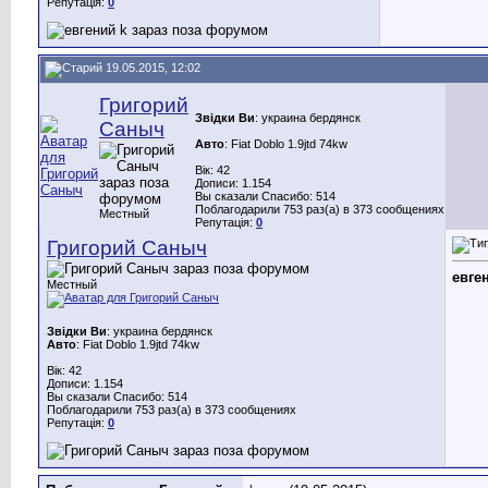
Репутація:
0
19.05.2015, 12:02
Григорий
Звідки Ви
: украина бердянск
Саныч
Авто
: Fiat Doblo 1.9jtd 74kw
Вік: 42
Дописи: 1.154
Вы сказали Спасибо: 514
Поблагодарили 753 раз(а) в 373 сообщениях
Местный
Репутація:
0
Григорий Саныч
евге
Местный
Звідки Ви
: украина бердянск
Авто
: Fiat Doblo 1.9jtd 74kw
Вік: 42
Дописи: 1.154
Вы сказали Спасибо: 514
Поблагодарили 753 раз(а) в 373 сообщениях
Репутація:
0