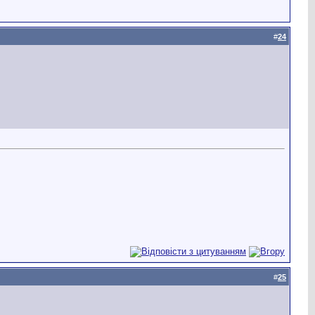
#
24
#
25