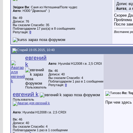
Допис ві
Звідки Ви
: Саня из Нетешина/Поле чудес
kurss
, а
Авто
: H300 "Дракоша" :)
Скорее Да,
Вік: 49
Проблема 
Дописи: 76
После зам
Вы сказали Спасибо: 35
Поблагодарили 17 раз(а) в 8 сообщениях
Востаннє ре
Репутація:
0
19.05.2015, 10:40
евгений
k
Авто
: Hyundai H12008 г.в. 2,5 CRDI
Вік: 46
Дописи: 40
Вы сказали Спасибо: 4
Поблагодарили 1 раз в 1 сообщении
Репутація:
0
Пользователь
евгений k
Re: То
Пользователь
При чем здесь
Авто
: Hyundai H12008 г.в. 2,5 CRDI
Вік: 46
Дописи: 40
Вы сказали Спасибо: 4
Поблагодарили 1 раз в 1 сообщении