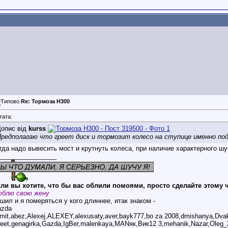
Re: Тормоза Н300
тата:
опис від
kurss
редполагаю что греет диск и тормозит колесо на ступице именно по
гда надо вывесить мост и крутнуть колеса, при наличие характерного ш
________________
ли вы хотите, что бы вас облили помоями, просто сделайте этому 
блю свою жену
шил и я померяться у кого длиннее, итак знаком -
azda
mit,abez,Alexej,ALEXEY,alexusaty,aver,bayk777,bo za 2008,dmishanya,Dv
reet,genagirka,Gazda,IgBer,malenkaya,MANяк,Вик12 3,mehanik,Nazar,Oleg_