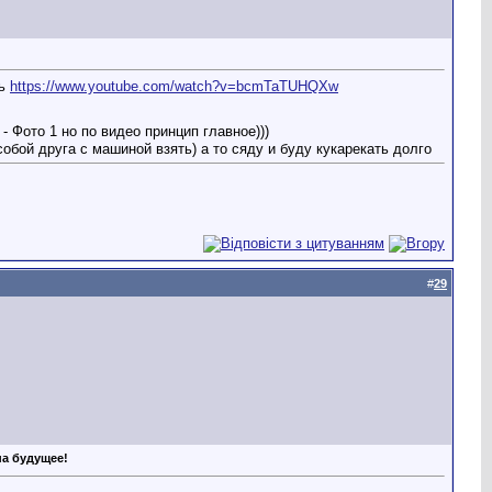
сь
https://www.youtube.com/watch?v=bcmTaTUHQXw
но по видео принцип главное)))
обой друга с машиной взять) а то сяду и буду кукарекать долго
#
29
на будущее!