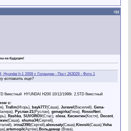
#
24
аны на будущее!
рку вставить еще?
5TD 8местный
HYUNDAI H200 10/12/1998г. 2,5TD 8местный
ком с:
я),
Trafim
(Игорь),
bayk777
(Саша),
Juravel
(Василий),
Gena-
Валера),
Руслан-21
(Руслан),
genagirka
(Гена),
RossoNeri
,
орь),
Rashka
,
SUVOROV
(Стас),
olexa
,
Кисинтин
(Костя),
Docent
,
лкин
(Саша),
shuma34
(Сергей),
италий),
irina2390
(Сергей),
alexusaty
(Саша),
Kievsiti
(Саша),
Voha
ша),
artemogik
(Артём),
Вольдемар
(Вова),