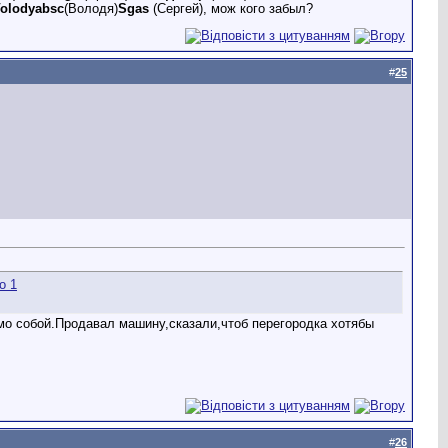
olodyabsc
(Володя)
Sgas
(Сергей), мож кого забыл?
#
25
мо собой.Продавал машину,сказали,чтоб перегородка хотябы
#
26