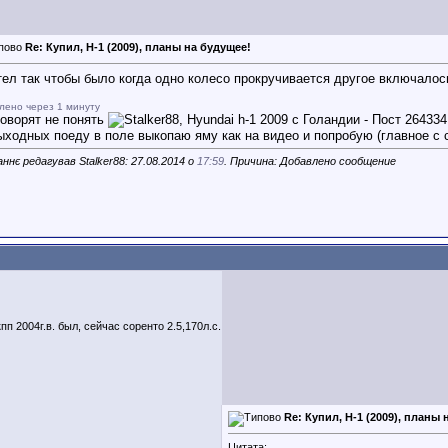
Re: Купил, H-1 (2009), планы на будущее!
тел так чтобы было когда одно колесо прокручивается другое включало
лено через 1 минуту
говорят не понять
ыходных поеду в поле выкопаю яму как на видео и попробую (главное с с
ннє редагував Stalker88: 27.08.2014 о
17:59
. Причина: Добавлено сообщение
акпп 2004г.в. был, сейчас соренто 2.5,170л.с.
Re: Купил, H-1 (2009), планы 
Цитата: