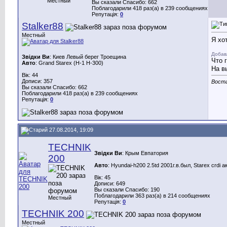
Местный
Вы сказали Спасибо: 662
Поблагодарили 418 раз(а) в 239 сообщениях
Репутація:
0
Stalker88
Местный
Я хо
Добав
Звідки Ви
: Киев Левый берег Троещина
Что 
Авто
: Grand Starex (H-1 H-300)
На в
Вік: 44
Дописи: 357
Воста
Вы сказали Спасибо: 662
Поблагодарили 418 раз(а) в 239 сообщениях
Репутація:
0
27.08.2014, 19:09
TECHNIK
Звідки Ви
: Крым Евпатория
200
Авто
: Hyundai-h200 2.5td 2001г.в.был, Stareх crdi 
Вік: 45
Дописи: 649
Вы сказали Спасибо: 190
Поблагодарили 363 раз(а) в 214 сообщениях
Местный
Репутація:
0
TECHNIK 200
Местный