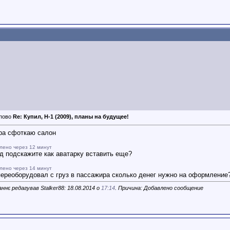
Re: Купил, H-1 (2009), планы на будущее!
ра сфоткаю салон
лено через 12 минут
д подскажите как аватарку вставить еще?
лено через 14 минут
переоборудовал с груз в пассажира сколько денег нужно на оформление
ннє редагував Stalker88: 18.08.2014 о
17:14
. Причина: Добавлено сообщение