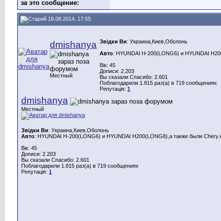
за это сообщение:
18.08.2014, 17:55
Звідки Ви
: Украина,Киев,Оболонь
dmishanya
Авто
: HYUNDAI H-200(LONG6) и HYUNDAI H200(
Вік: 45
Дописи: 2.203
Местный
Вы сказали Спасибо: 2.601
Поблагодарили 1.815 раз(а) в 719 сообщениях
Репутація:
1
dmishanya
Местный
Звідки Ви
: Украина,Киев,Оболонь
Авто
: HYUNDAI H-200(LONG6) и HYUNDAI H200(LONG8),а также были Chery A
Вік: 45
Дописи: 2.203
Вы сказали Спасибо: 2.601
Поблагодарили 1.815 раз(а) в 719 сообщениях
Репутація:
1