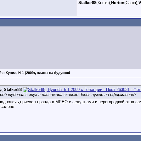
Stalker88
(Костя),
Horton
(Саша),
V
Re: Купил, H-1 (2009), планы на будущее!
ід
Stalker88
еоборудовал с груз в пассажира сколько денег нужно на оформление?
,под ключь,приехал правда в МРЕО с седушками и перегородкой,окна са
 салоне.