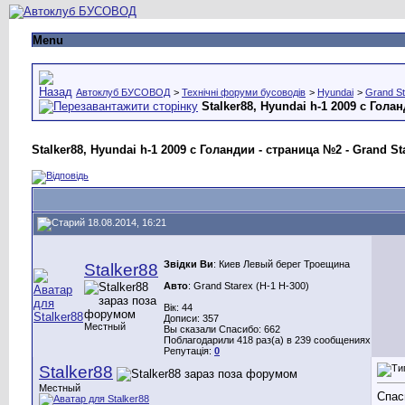
Menu
Автоклуб БУСОВОД
>
Технічні форуми бусоводів
>
Hyundai
>
Grand St
Stalker88, Hyundai h-1 2009 с Гола
Stalker88, Hyundai h-1 2009 с Голандии - страница №2 - Grand Star
18.08.2014, 16:21
Звідки Ви
: Киев Левый берег Троещина
Stalker88
Авто
: Grand Starex (H-1 H-300)
Вік: 44
Дописи: 357
Местный
Вы сказали Спасибо: 662
Поблагодарили 418 раз(а) в 239 сообщениях
Репутація:
0
Stalker88
Местный
Спас