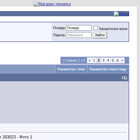
Псевдо
Запам'ятати мене
Пароль
Сторінка 2 з 6
<
1
2
3
4
5
6
>
Параметри теми
Параметри перегляду
#
21