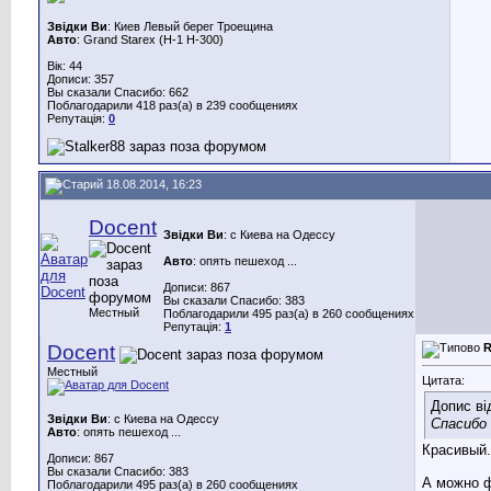
Звідки Ви
: Киев Левый берег Троещина
Авто
: Grand Starex (H-1 H-300)
Вік: 44
Дописи: 357
Вы сказали Спасибо: 662
Поблагодарили 418 раз(а) в 239 сообщениях
Репутація:
0
18.08.2014, 16:23
Docent
Звідки Ви
: с Киева на Одессу
Авто
: опять пешеход ...
Дописи: 867
Вы сказали Спасибо: 383
Местный
Поблагодарили 495 раз(а) в 260 сообщениях
Репутація:
1
Docent
R
Местный
Цитата:
Допис в
Звідки Ви
: с Киева на Одессу
Спасибо
Авто
: опять пешеход ...
Красивый..
Дописи: 867
Вы сказали Спасибо: 383
А можно ф
Поблагодарили 495 раз(а) в 260 сообщениях