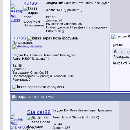
kurss
Звідки Ви
: Саня из Нетешина/Поле чудес
Авто
: H300 "Дракоша" :)
Вік: 48
Дописи: 76
Вы сказали Спасибо: 35
Пользователь
Поблагодарили 17 раз(а) в 8 сообщениях
Репутація:
0
kurss
R
Пользователь
Цитата:
Допис ві
Звідки Ви
: Саня из Нетешина/Поле чудес
Поздравл
Авто
: H300 "Дракоша" :)
Не факт! 
Вік: 48
Дописи: 76
Вы сказали Спасибо: 35
Поблагодарили 17 раз(а) в 8 сообщениях
Репутація:
0
27.08.2014, 17:51
Звідки Ви
: Киев Левый берег Троещина
Stalker88
Авто
: Grand Starex (H-1 H-300)
Вік: 44
Дописи: 357