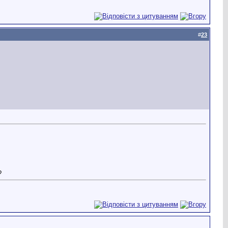
#
23
?