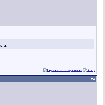
есть.
#
28