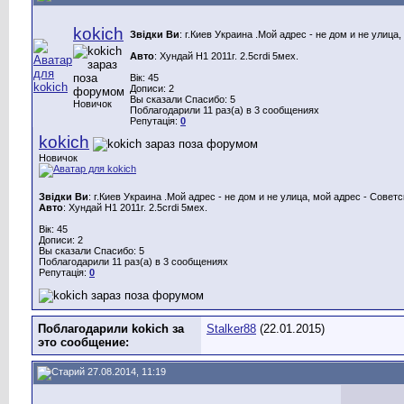
kokich
Звідки Ви
: г.Киев Украина .Мой адрес - не дом и не улица
Авто
: Хундай Н1 2011г. 2.5crdi 5мех.
Вік: 45
Дописи: 2
Вы сказали Спасибо: 5
Новичок
Поблагодарили 11 раз(а) в 3 сообщениях
Репутація:
0
kokich
Новичок
Звідки Ви
: г.Киев Украина .Мой адрес - не дом и не улица, мой адрес - Советс
Авто
: Хундай Н1 2011г. 2.5crdi 5мех.
Вік: 45
Дописи: 2
Вы сказали Спасибо: 5
Поблагодарили 11 раз(а) в 3 сообщениях
Репутація:
0
Поблагодарили kokich за
Stalker88
(22.01.2015)
это сообщение:
27.08.2014, 11:19