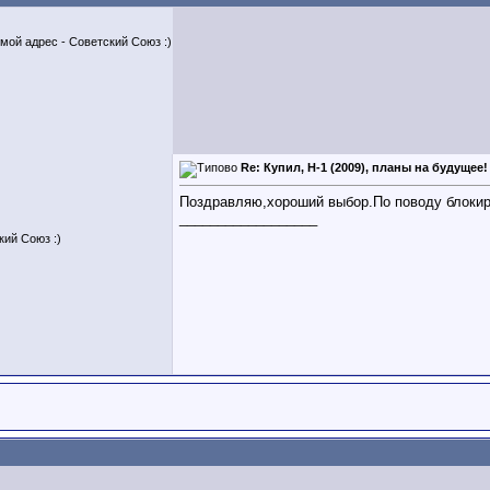
, мой адрес - Советский Союз :)
Re: Купил, H-1 (2009), планы на будущее!
Поздравляю,хороший выбор.По поводу блокиро
__________________
кий Союз :)