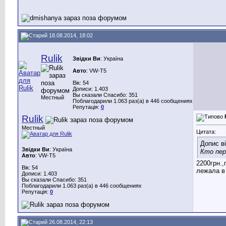
18.08.2014, 18:02
Rulik
Звідки Ви
: Україна
Авто
: VW-Т5
Вік: 54
Дописи: 1.403
Вы сказали Спасибо: 351
Местный
Поблагодарили 1.063 раз(а) в 446 сообщениях
Репутація:
0
Rulik
Местный
Цитата:
Допис в
Звідки Ви
: Україна
Кто пер
Авто
: VW-Т5
2200грн.
Вік: 54
лежала в
Дописи: 1.403
Вы сказали Спасибо: 351
Поблагодарили 1.063 раз(а) в 446 сообщениях
Репутація:
0
26.08.2014, 22:13