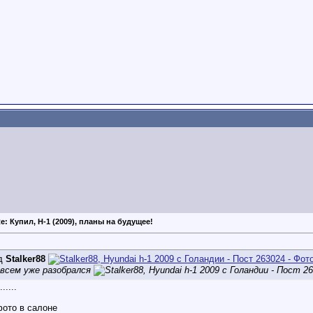
e: Купил, H-1 (2009), планы на будущее!
ід
Stalker88
 всем уже разобрался
.....
ото в салоне