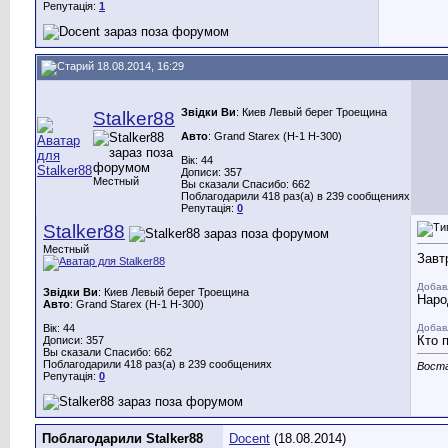
Репутація:
1
18.08.2014, 16:29
Звідки Ви
: Киев Левый берег Троещина
Stalker88
Авто
: Grand Starex (H-1 H-300)
Вік: 44
Дописи: 357
Местный
Вы сказали Спасибо: 662
Поблагодарили 418 раз(а) в 239 сообщениях
Репутація:
0
Stalker88
Местный
Завт
Добав
Звідки Ви
: Киев Левый берег Троещина
Наро
Авто
: Grand Starex (H-1 H-300)
Вік: 44
Добав
Кто 
Дописи: 357
Вы сказали Спасибо: 662
Поблагодарили 418 раз(а) в 239 сообщениях
Воста
Репутація:
0
Поблагодарили Stalker88
Docent
(18.08.2014)