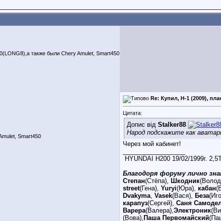
LONG8),а также были Chery Amulet, Smart450
Re: Купил, H-1 (2009), пл
Цитата:
Допис від
Stalker88
Народ подскажите как авата
mulet, Smart450
Через мой кабинет!
__________________
HYUNDAI H200 19/02/1999г. 2,
Благодоря форуму лично зна
Степан
(Стёпа),
Шкодник
(Волод
street
(Гена),
Yuryi
(Юра),
кабан
(
Dvakyma
,
Vasek
(Вася),
Беза
(Иг
карапуз
(Сергей),
Саня Самоде
Варера
(Валера),
Электроник
(В
(Вова),
Паша Первомайский
(Па