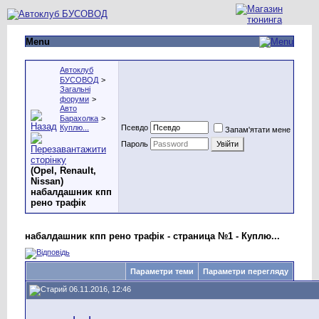
Menu
Автоклуб
БУСОВОД
>
Загальні
форуми
>
Авто
Барахолка
>
Куплю...
Псевдо
Запам'ятати мене
Пароль
(Opel, Renault,
Nissan)
набалдашник кпп
рено трафік
набалдашник кпп рено трафік - страница №1 - Куплю...
Параметри теми
Параметри перегляду
06.11.2016, 12:46