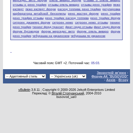
мерседес вито форум
опель виваро форум
отзывы о опель виваро
отзывы о рено трафик
отзывы опель виваро
отзывы рено трафик
пежо
експерт
пежо експерт форум
расход топлива рено трафик
регулировка
карбюратора китайской бензопилы
рено мастер форум
рено трафик
рено трафик отзывы
рено трафик расход топлива
рено трафик форум
ситроен джампер форум
ситроен немо
ситроен немо отзывы
тюнинг
рено трафик
тюнинг форд транзит
фиат скудо отзывы
фиат скудо форум
форум бусоводов
форум мерседес вито
форум опель виваро
форум
рено трафик
чебурашка на украинском
чебурашка по украински
Часовий пояс GMT +2. Поточний час:
05:03
.
Зворотній зв'язок
-
Форум АК "BUSOVOD"
-
Архів
-
Вгору
vBulletin
3.8.11 ; Copyright © 2000-2026 Jelsoft Enterprises Limited
Переклад: ©
Віталій Стопчанський
, 2004-2010
busovod_ua©