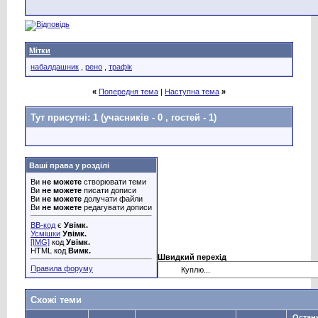
Мітки
набалдашник
,
рено
,
трафік
«
Попередня тема
|
Наступна тема
»
Тут присутні: 1
(учасників - 0 , гостей - 1)
Ваші права у розділі
Ви
не можете
створювати теми
Ви
не можете
писати дописи
Ви
не можете
долучати файли
Ви
не можете
редагувати дописи
BB-код
є
Увімк.
Усмішки
Увімк.
[IMG]
код
Увімк.
HTML код
Вимк.
Швидкий перехід
Правила форуму
Схожі теми
Остан