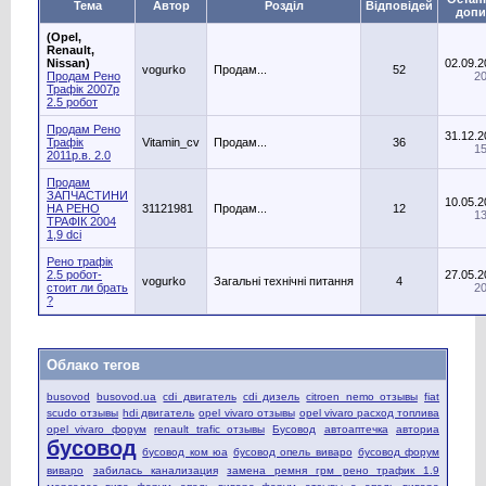
Тема
Автор
Розділ
Відповідей
допи
(Opel,
Renault,
Nissan)
02.09.2
vogurko
Продам...
52
Продам Рено
20
Трафік 2007р
2.5 робот
Продам Рено
31.12.2
Трафік
Vitamin_cv
Продам...
36
15
2011р.в. 2.0
Продам
ЗАПЧАСТИНИ
10.05.2
НА РЕНО
31121981
Продам...
12
13
ТРАФІК 2004
1,9 dci
Рено трафік
2.5 робот-
27.05.2
vogurko
Загальні технічні питання
4
стоит ли брать
20
?
Облако тегов
busovod
busovod.ua
cdi двигатель
cdi дизель
citroen nemo отзывы
fiat
scudo отзывы
hdi двигатель
opel vivaro отзывы
opel vivaro расход топлива
opel vivaro форум
renault trafic отзывы
Бусовод
автоаптечка
авториа
бусовод
бусовод ком юа
бусовод опель виваро
бусовод форум
виваро
забилась канализация
замена ремня грм рено трафик 1.9