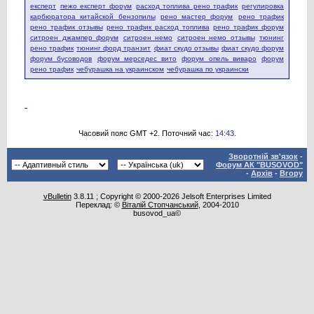
експерт
пежо експерт форум
расход топлива рено трафик
регулировка
карбюратора китайской бензопилы
рено мастер форум
рено трафик
рено трафик отзывы
рено трафик расход топлива
рено трафик форум
ситроен джампер форум
ситроен немо
ситроен немо отзывы
тюнинг
рено трафик
тюнинг форд транзит
фиат скудо отзывы
фиат скудо форум
форум бусоводов
форум мерседес вито
форум опель виваро
форум
рено трафик
чебурашка на украинском
чебурашка по украински
Часовий пояс GMT +2. Поточний час:
14:43
.
Зворотній зв'язок
-
Форум АК "BUSOVOD"
-
Архів
-
Вгору
vBulletin
3.8.11 ; Copyright © 2000-2026 Jelsoft Enterprises Limited
Переклад: ©
Віталій Стопчанський
, 2004-2010
busovod_ua©