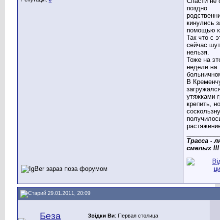
Спасти не 
поздно
родственн
кинулись з
помощью к
Так что с 
сейчас шу
нельзя.
Тоже на эт
неделе на
больнично
В Кременч
загружался
утяжками г
крепить, н
соскользну
получилос
растяжени
_________
Трасса - 
смелых !!!
29.01.2011, 20:09
Беза
Звідки Ви
: Первая столица