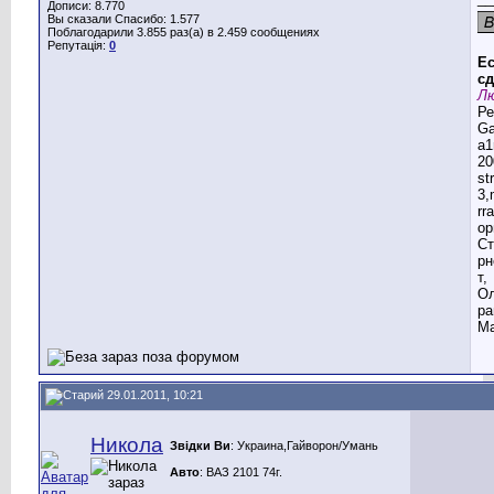
Дописи: 8.770
Вы сказали Спасибо: 1.577
Поблагодарили 3.855 раз(а) в 2.459 сообщениях
Репутація:
0
Ес
сд
Лю
Ре
G
a1
20
st
3,
rr
ор
Ст
рн
т,
Ол
ра
Ма
29.01.2011, 10:21
Никола
Звідки Ви
: Украина,Гайворон/Умань
Авто
: ВАЗ 2101 74г.