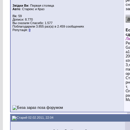
ре
сн
Звідки Ви
: Первая столица
за
Авто
: Старекс и Краз
__
Вік: 59
Дописи: 8.770
Вы сказали Спасибо: 1.577
Поблагодарили 3.855 раз(а) в 2.459 сообщениях
Ес
Репутація:
0
сд
Лю
Ре
G
a1
20
st
3,
rr
ор
Ст
рн
т,
Ол
ра
Ма
02.02.2011, 22:04