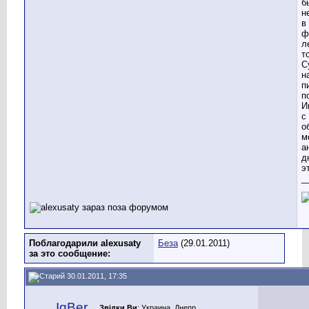
б
н
в
ф
л
т
С
н
п
п
И
с
о
м
а
д
э
_
Поблагодарили alexusaty
Беза
(29.01.2011)
за это сообщение:
30.01.2011, 17:35
IgBer
Звідки Ви
: Украина, Днепр