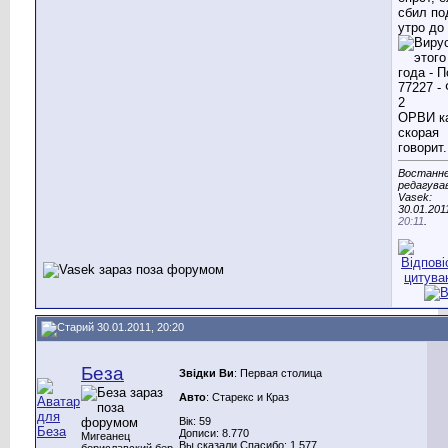
сбил по
утро до
ОРВИ к
скорая
говорит.
Востанн
редагува
Vasek:
30.01.201
20:11
.
30.01.2011, 20:20
Беза
Звідки Ви
: Первая столица
Авто
: Старекс и Краз
Вік: 59
Дописи: 8.770
Мигеанец
Вы сказали Спасибо: 1.577
бориславский,бер