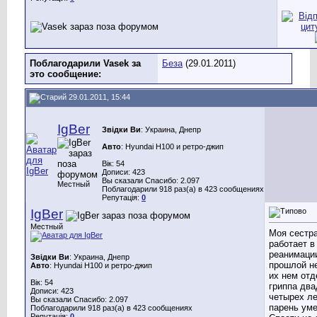
Поблагодарили Vasek за
Беза
(29.01.2011)
это сообщение:
29.01.2011, 15:44
IgBer
Звідки Ви
: Украина, Днепр
Авто
: Hyundai H100 и ретро-джип
Вік: 54
Дописи: 423
Вы сказали Спасибо: 2.097
Местный
Поблагодарили 918 раз(а) в 423 сообщениях
Репутація:
0
IgBer
Местный
Моя сестр
работает в
реанимаци
Звідки Ви
: Украина, Днепр
прошлой н
Авто
: Hyundai H100 и ретро-джип
их нем отд
Вік: 54
гриппа два
Дописи: 423
четырех л
Вы сказали Спасибо: 2.097
парень уме
Поблагодарили 918 раз(а) в 423 сообщениях
Репутація:
0