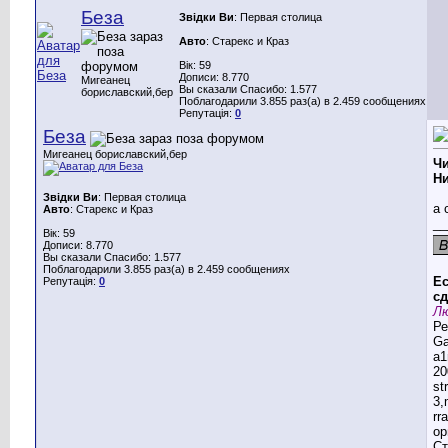
Беза
Звідки Ви
: Первая столица
Авто
: Старекс и Краз
Вік: 59
Дописи: 8.770
Мигеанец
Вы сказали Спасибо: 1.577
бориславский,бер
Поблагодарили 3.855 раз(а) в 2.459 сообщениях
Репутація:
0
Беза
Мигеанец бориславский,бер
Ч
Н
Звідки Ви
: Первая столица
а 
Авто
: Старекс и Краз
__
Вік: 59
Дописи: 8.770
Вы сказали Спасибо: 1.577
Поблагодарили 3.855 раз(а) в 2.459 сообщениях
Ес
Репутація:
0
сд
Лю
Ре
G
a1
20
st
3,
rr
ор
Ст