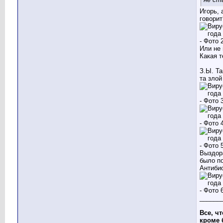
Игорь, 
говорит
Или не
Какая 
З.Ы. Та
та злой 
Выздор
было п
Антибио
______
Все, чт
кроме 