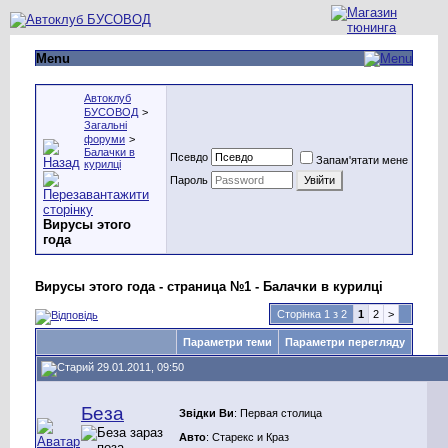
Menu
Автоклуб
БУСОВОД
>
Загальні
форуми
>
Балачки в
Псевдо
Запам'ятати мене
курилці
Пароль
Вирусы этого
года
Вирусы этого года - страница №1 - Балачки в курилці
Сторінка 1 з 2
1
2
>
Параметри теми
Параметри перегляду
29.01.2011, 09:50
Беза
Звідки Ви
: Первая столица
Авто
: Старекс и Краз