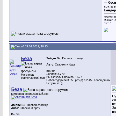
— бесп
трата в
Бендер
Востанн
Чижик: 2
09:57
.
29.01.2011, 10:13
Беза
Звідки Ви
: Первая столица
Авто
: Старекс и Краз
Вік: 59
Дописи: 8.770
Мигеанец
Вы сказали Спасибо: 1.577
бориславский,бер
Поблагодарили 3.855 раз(а) в 2.459 сообщениях
Репутація:
0
Беза
Мигеанец бориславский,бер
Ну
сл
не
Звідки Ви
: Первая столица
За
Авто
: Старекс и Краз
па
Вік: 59
__