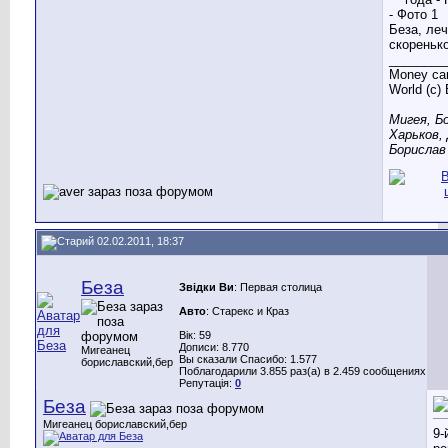
Беза, ле
скоренько
________
Money can
World (c)
Мигея, Б
Харьков,
Борислав 
02.02.2011, 18:37
Беза
Звідки Ви
: Первая столица
Авто
: Старекс и Краз
Вік: 59
Дописи: 8.770
Мигеанец
Вы сказали Спасибо: 1.577
бориславский,бер
Поблагодарили 3.855 раз(а) в 2.459 сообщениях
Репутація:
0
Беза
Мигеанец бориславский,бер
9-