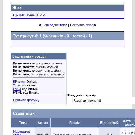
Мітки
вирусы
,
года
,
этого
«
Попередня тема
|
Наступна тема
»
Тут присутні: 1
(учасників - 0 , гостей - 1)
Ваші права у розділі
Ви
не можете
створювати теми
Ви
не можете
писати дописи
Ви
не можете
долучати файли
Ви
не можете
редагувати дописи
BB-код
є
Увімк.
Усмішки
Увімк.
[IMG]
код
Увімк.
HTML код
Вимк.
Швидкий перехід
Правила форуму
Схожі теми
Останн
Тема
Автор
Розділ
Відповідей
допи
Модератор
10.07.2
этого
ddaudio
Загальні технічні питання
102