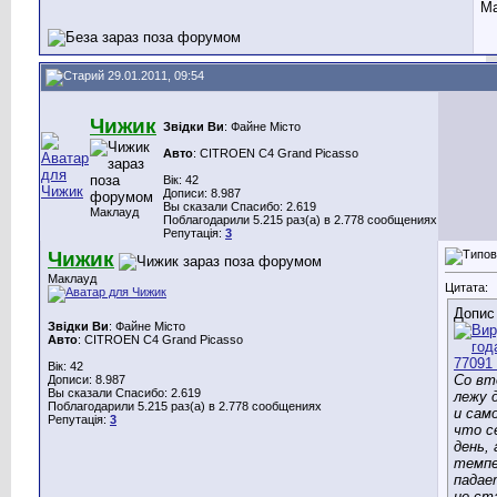
Ма
29.01.2011, 09:54
Чижик
Звідки Ви
: Файне Місто
Авто
: CITROEN C4 Grand Picasso
Вік: 42
Дописи: 8.987
Вы сказали Спасибо: 2.619
Маклауд
Поблагодарили 5.215 раз(а) в 2.778 сообщениях
Репутація:
3
Чижик
Маклауд
Цитата:
Допис
Звідки Ви
: Файне Місто
Авто
: CITROEN C4 Grand Picasso
Вік: 42
Со вт
Дописи: 8.987
Вы сказали Спасибо: 2.619
лежу 
Поблагодарили 5.215 раз(а) в 2.778 сообщениях
и сам
Репутація:
3
что с
день, 
темпе
падае
не ст