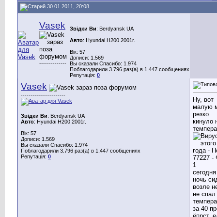
30.01.2011, 20:08
Vasek
Звідки Ви
: Berdyansk UA
Авто
: Hyundai H200 2001г.
Вік: 57
Дописи: 1.569
--------------
Вы сказали Спасибо: 1.974
---------
Поблагодарили 3.796 раз(а) в 1.447 сообщениях
Репутація:
0
Vasek
-----------------------
Ну, вот
малую 
резко
Звідки Ви
: Berdyansk UA
кинуло 
Авто
: Hyundai H200 2001г.
темпера
Вік: 57
Дописи: 1.569
Вы сказали Спасибо: 1.974
Поблагодарили 3.796 раз(а) в 1.447 сообщениях
Репутація:
0
сегодня
ночь си
возле н
не спал 
темпера
за 40 пр
ёпрст, 