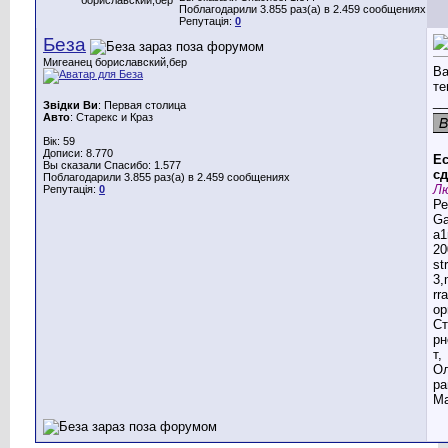
Поблагодарили 3.855 раз(а) в 2.459 сообщениях
Репутація:
0
Беза
Мигеанец бориславский,бер
Ва
те
__
Звідки Ви
: Первая столица
Авто
: Старекс и Краз
Вік: 59
Дописи: 8.770
Ес
Вы сказали Спасибо: 1.577
сд
Поблагодарили 3.855 раз(а) в 2.459 сообщениях
Лю
Репутація:
0
Ре
G
a1
20
st
3,
rr
ор
Ст
рн
т,
Ол
ра
Ма