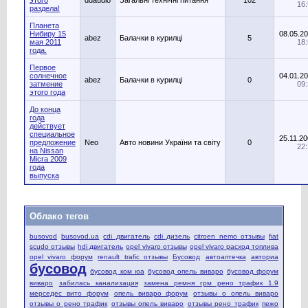
16
раздела!
Планета
Нибиру 15
08.05.2
abez
Балачки в курилці
5
мая 2011
18
года.
Первое
солнечное
04.01.2
abez
Балачки в курилці
0
затмение
09
этого года
До конца
года
действует
специальное
25.11.2
предложение
Neo
Авто новини України та світу
0
22
на Nissan
Micra 2009
года
выпуска
Облако тегов
busovod
busovod.ua
cdi двигатель
cdi дизель
citroen nemo отзывы
fiat
scudo отзывы
hdi двигатель
opel vivaro отзывы
opel vivaro расход топлива
opel vivaro форум
renault trafic отзывы
Бусовод
автоаптечка
авториа
бусовод
бусовод ком юа
бусовод опель виваро
бусовод форум
виваро
забилась канализация
замена ремня грм рено трафик 1.9
мерседес вито форум
опель виваро форум
отзывы о опель виваро
отзывы о рено трафик
отзывы опель виваро
отзывы рено трафик
пежо