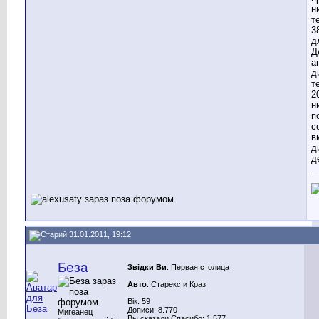
н
т
3
д
Д
а
д
т
2
н
п
с
в
д
д
_
31.01.2011, 19:12
Беза
Звідки Ви
: Первая столица
Авто
: Старекс и Краз
Вік: 59
Дописи: 8.770
Мигеанец
Вы сказали Спасибо: 1.577