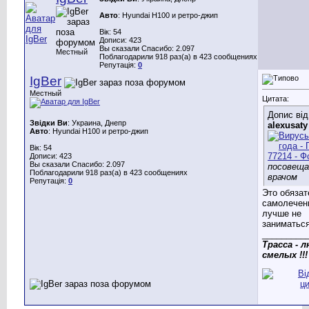
Авто
: Hyundai H100 и ретро-джип
Вік: 54
Дописи: 423
Вы сказали Спасибо: 2.097
Местный
Поблагодарили 918 раз(а) в 423 сообщениях
Репутація:
0
IgBer
Местный
Цитата:
Допис від
Звідки Ви
: Украина, Днепр
alexusaty
Авто
: Hyundai H100 и ретро-джип
Вік: 54
Дописи: 423
Вы сказали Спасибо: 2.097
посовеща
Поблагодарили 918 раз(а) в 423 сообщениях
врачом
Репутація:
0
Это обязат
самолечен
лучше не
заниматься
_________
Трасса - 
смелых !!!