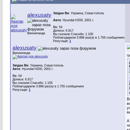
Звідки Ви
: Украина, Севастополь
alexusaty
Авто
: Hyundai H200, 2001 г.
Вік: 54
Дописи: 6.917
Виннипанда
Вы сказали Спасибо: 1.105
Поблагодарили 3.886 раз(а) в 1.755 сообщениях
Репутація:
1
alexusaty
Виннипанда
Ц
Звідки Ви
: Украина, Севастополь
Авто
: Hyundai H200, 2001 г.
Вік: 54
Дописи: 6.917
Вы сказали Спасибо: 1.105
Поблагодарили 3.886 раз(а) в 1.755 сообщениях
Репутація:
1
В
в
у
в
А
н
к