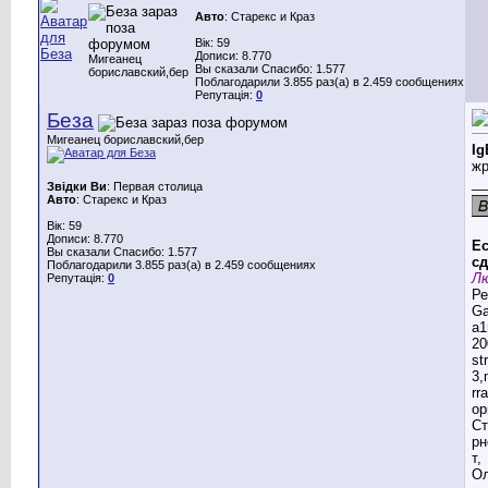
Авто
: Старекс и Краз
Вік: 59
Дописи: 8.770
Мигеанец
Вы сказали Спасибо: 1.577
бориславский,бер
Поблагодарили 3.855 раз(а) в 2.459 сообщениях
Репутація:
0
Беза
Мигеанец бориславский,бер
Ig
жр
__
Звідки Ви
: Первая столица
Авто
: Старекс и Краз
Вік: 59
Дописи: 8.770
Ес
Вы сказали Спасибо: 1.577
сд
Поблагодарили 3.855 раз(а) в 2.459 сообщениях
Лю
Репутація:
0
Ре
G
a1
20
st
3,
rr
ор
Ст
рн
т,
Ол