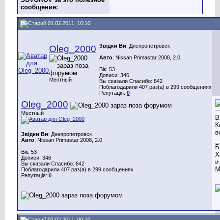
сообщение:
01.02.2011, 16:10
Звідки Ви
: Днепропетровск
Oleg_2000
Авто
: Nissan Primastar 2008, 2.0
Вік: 53
Дописи: 346
Местный
Вы сказали Спасибо: 842
Поблагодарили 407 раз(а) в 299 сообщениях
Репутація:
0
Oleg_2000
Местный
В
К
в
Звідки Ви
: Днепропетровск
_
Авто
: Nissan Primastar 2008, 2.0
Б
Вік: 53
Х
Дописи: 346
и
Вы сказали Спасибо: 842
М
Поблагодарили 407 раз(а) в 299 сообщениях
Репутація:
0
02.02.2011, 00:10