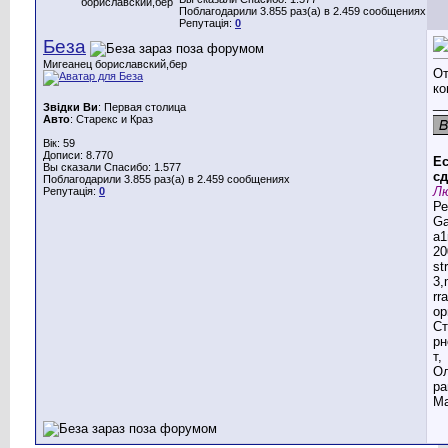
бориславский,бер
Поблагодарили 3.855 раз(а) в 2.459 сообщениях
Репутація:
0
Беза
Мигеанец бориславский,бер
От
ко
__
Звідки Ви
: Первая столица
Авто
: Старекс и Краз
Вік: 59
Дописи: 8.770
Ес
Вы сказали Спасибо: 1.577
сд
Поблагодарили 3.855 раз(а) в 2.459 сообщениях
Лю
Репутація:
0
Ре
G
a1
20
st
3,
rr
ор
Ст
рн
т,
Ол
ра
Ма