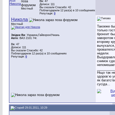
Вік: 47
Дописи: 111
Вы сказали Спасибо: 42
Местный
Поблагодарили 12 раз(а) в 10 сообщениях
Репутація:
0
Никола
Местный
Такоеже б
только гос
бронхит бы
Звідки Ви
: Украина,Гайворон/Умань
заворотом 
Авто
: ВАЗ 2101 74г.
второму кр
Вік: 47
вычухался,
Дописи: 111
провалялся
Вы сказали Спасибо: 42
недели.
Поблагодарили 12 раз(а) в 10 сообщениях
Репутація:
0
Выздоравли
снимок сде
непомешает
__________
Ніщо так н
здоров`ю у
як багатств
сусіда...
29.01.2011, 10:29