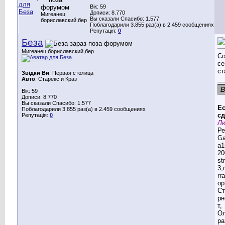
Вік: 59
Дописи: 8.770
Мигеанец
Вы сказали Спасибо: 1.577
бориславский,бер
Поблагодарили 3.855 раз(а) в 2.459 сообщениях
Репутація:
0
Беза
Мигеанец бориславский,бер
Со
се
ст
Звідки Ви
: Первая столица
__
Авто
: Старекс и Краз
Вік: 59
Дописи: 8.770
Вы сказали Спасибо: 1.577
Ес
Поблагодарили 3.855 раз(а) в 2.459 сообщениях
сд
Репутація:
0
Лю
Ре
G
a1
20
st
3,
rr
ор
Ст
рн
т,
Ол
ра