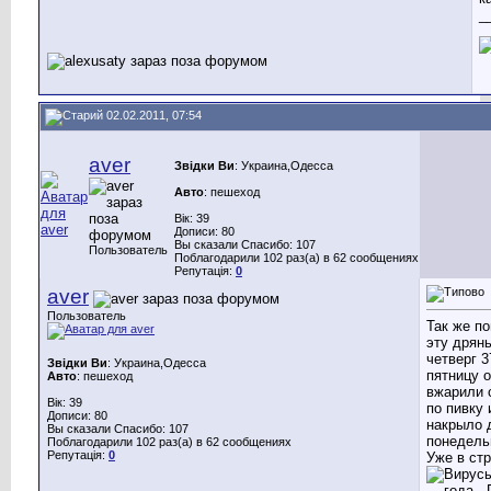
_
02.02.2011, 07:54
aver
Звідки Ви
: Украина,Одесса
Авто
: пешеход
Вік: 39
Дописи: 80
Вы сказали Спасибо: 107
Пользователь
Поблагодарили 102 раз(а) в 62 сообщениях
Репутація:
0
aver
Пользователь
Так же п
эту дрянь 
четверг 3
Звідки Ви
: Украина,Одесса
пятницу о
Авто
: пешеход
вжарили 
Вік: 39
по пивку 
Дописи: 80
накрыло 
Вы сказали Спасибо: 107
понедельн
Поблагодарили 102 раз(а) в 62 сообщениях
Репутація:
0
Уже в ст