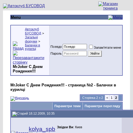
Menu
Автоклуб
БУСОВОД
>
Загальні
форуми
>
Балачки в
Псевдо
Запам'ятати мене
курилці
Пароль
MrJoker C Днем
Рождения!!!
MrJoker C Днем Рождения!!! - страница №2 - Балачки в
курилці
Сторінка 2 з 2
<
1
2
Параметри теми
Параметри перегляду
18.12.2009, 10:35
Звідки Ви
: Киев
kolya_spb