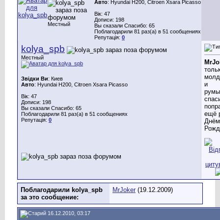
Авто
: Hyundai H200, Citroen Xsara Picasso
Вік: 47
Дописи: 198
Местный
Вы сказали Спасибо: 65
Поблагодарили 81 раз(а) в 51 сообщениях
Репутація:
0
kolya_spb
Местный
MrJo
толь
молд
Звідки Ви
: Киев
и
Авто
: Hyundai H200, Citroen Xsara Picasso
румы
Вік: 47
спас
Дописи: 198
попр
Вы сказали Спасибо: 65
ещё 
Поблагодарили 81 раз(а) в 51 сообщениях
Репутація:
0
Днём
Рожд
Поблагодарили kolya_spb
MrJoker
(19.12.2009)
за это сообщение:
16.12.2010, 03:17