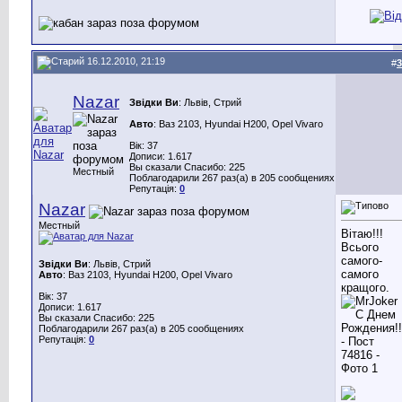
16.12.2010, 21:19
#
3
Nazar
Звідки Ви
: Львів, Стрий
Авто
: Ваз 2103, Hyundai H200, Opel Vivaro
Вік: 37
Дописи: 1.617
Вы сказали Спасибо: 225
Местный
Поблагодарили 267 раз(а) в 205 сообщениях
Репутація:
0
Nazar
Местный
Вітаю!!!
Всього
самого-
Звідки Ви
: Львів, Стрий
самого
Авто
: Ваз 2103, Hyundai H200, Opel Vivaro
кращого.
Вік: 37
Дописи: 1.617
Вы сказали Спасибо: 225
Поблагодарили 267 раз(а) в 205 сообщениях
Репутація:
0