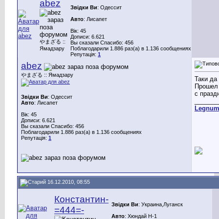
abez
Звідки Ви
: Одессит
Авто
: Лисапет
Вік: 45
Дописи: 6.621
やまざる ::
Вы сказали Спасибо: 456
Ямадзару
Поблагодарили 1.886 раз(а) в 1.136 сообщениях
Репутація:
1
abez
やまざる :: Ямадзару
Таки да 
Прошел 
с празд
Звідки Ви
: Одессит
_______
Авто
: Лисапет
Legnu
Вік: 45
Дописи: 6.621
Вы сказали Спасибо: 456
Поблагодарили 1.886 раз(а) в 1.136 сообщениях
Репутація:
1
16.12.2010, 08:55
Константин-
Звідки Ви
: Украина,Луганск
=444=-
Авто
: Хюндай H-1