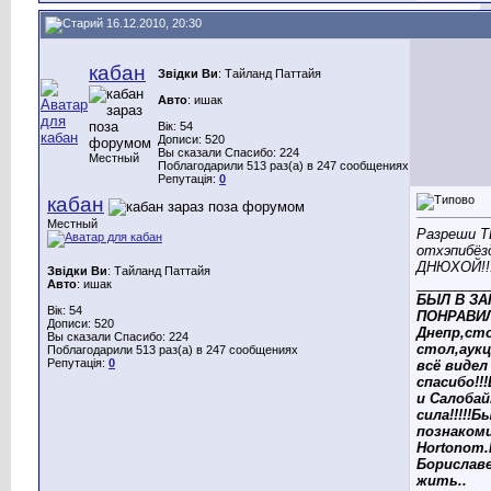
16.12.2010, 20:30
кабан
Звідки Ви
: Тайланд Паттайя
Авто
: ишак
Вік: 54
Дописи: 520
Вы сказали Спасибо: 224
Местный
Поблагодарили 513 раз(а) в 247 сообщениях
Репутація:
0
кабан
Местный
Разреши 
отхэпибёзд
ДНЮХОЙ!!!
Звідки Ви
: Тайланд Паттайя
_________
Авто
: ишак
БЫЛ В ЗА
Вік: 54
ПОНРАВИЛ
Дописи: 520
Днепр,ст
Вы сказали Спасибо: 224
стол,аукц
Поблагодарили 513 раз(а) в 247 сообщениях
Репутація:
0
всё видел 
спасибо!!
и Салоба
сила!!!!!Б
познакоми
Hortonom
Бориславе
жить..