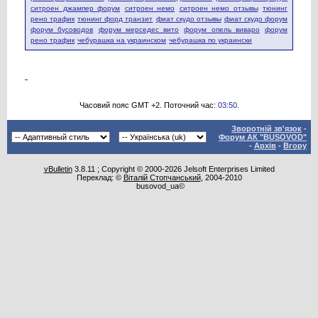
ситроен джампер форум
ситроен немо
ситроен немо отзывы
тюнинг
рено трафик
тюнинг форд транзит
фиат скудо отзывы
фиат скудо форум
форум бусоводов
форум мерседес вито
форум опель виваро
форум
рено трафик
чебурашка на украинском
чебурашка по украински
Часовий пояс GMT +2. Поточний час:
03:50
.
Зворотній зв'язок
-
Форум АК "BUSOVOD"
-
Архів
-
Вгору
vBulletin
3.8.11 ; Copyright © 2000-2026 Jelsoft Enterprises Limited
Переклад: ©
Віталій Стопчанський
, 2004-2010
busovod_ua©