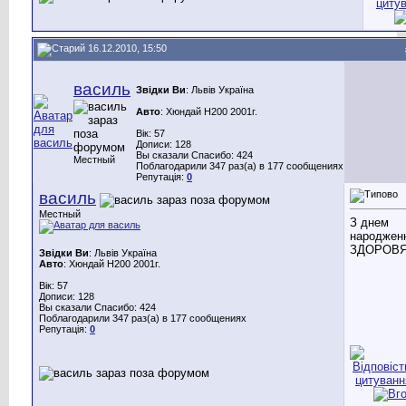
16.12.2010, 15:50
василь
Звідки Ви
: Львів Україна
Авто
: Хюндай Н200 2001г.
Вік: 57
Дописи: 128
Вы сказали Спасибо: 424
Местный
Поблагодарили 347 раз(а) в 177 сообщениях
Репутація:
0
василь
Местный
З днем
народжен
ЗДОРОВЯ
Звідки Ви
: Львів Україна
Авто
: Хюндай Н200 2001г.
Вік: 57
Дописи: 128
Вы сказали Спасибо: 424
Поблагодарили 347 раз(а) в 177 сообщениях
Репутація:
0