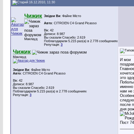
16.12.2010, 11:30
Чижик
Звідки Ви
: Файне Місто
Авто
: CITROEN C4 Grand Picasso
Вік: 42
Дописи: 8.987
Вы сказали Спасибо: 2.619
Маклауд
Поблагодарили 5.215 раз(а) в 2.778 сообщениях
Репутація:
3
Чижик
Маклауд
И мои
поздра
Главно
Звідки Ви
: Файне Місто
хочетса
Авто
: CITROEN C4 Grand Picasso
это здо
Вік: 42
Поболь
Дописи: 8.987
именно 
Вы сказали Спасибо: 2.619
нам не 
Поблагодарили 5.215 раз(а) в 2.778 сообщениях
Репутація:
3
Особен
следую
после 
дня ро
______