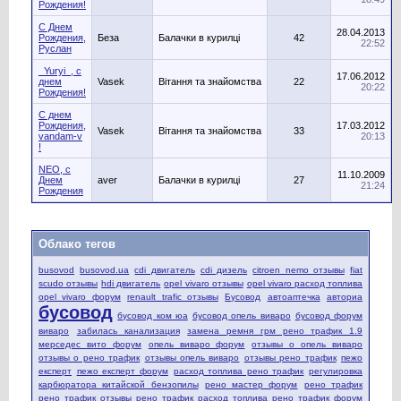
Рождения!
С Днем
28.04.2013
Рождения,
Беза
Балачки в курилці
42
22:52
Руслан
_Yuryi_, с
17.06.2012
днем
Vasek
Вітання та знайомства
22
20:22
Рождения!
С днем
Рождения,
17.03.2012
Vasek
Вітання та знайомства
33
vandam-v
20:13
!
NEO, с
11.10.2009
Днем
aver
Балачки в курилці
27
21:24
Рождения
Облако тегов
busovod
busovod.ua
cdi двигатель
cdi дизель
citroen nemo отзывы
fiat
scudo отзывы
hdi двигатель
opel vivaro отзывы
opel vivaro расход топлива
opel vivaro форум
renault trafic отзывы
Бусовод
автоаптечка
авториа
бусовод
бусовод ком юа
бусовод опель виваро
бусовод форум
виваро
забилась канализация
замена ремня грм рено трафик 1.9
мерседес вито форум
опель виваро форум
отзывы о опель виваро
отзывы о рено трафик
отзывы опель виваро
отзывы рено трафик
пежо
експерт
пежо експерт форум
расход топлива рено трафик
регулировка
карбюратора китайской бензопилы
рено мастер форум
рено трафик
рено трафик отзывы
рено трафик расход топлива
рено трафик форум