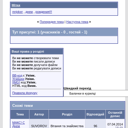
Мітки
mrjoker
,
днем
,
рождения!!!
«
Попередня тема
|
Наступна тема
»
Тут присутні: 1
(учасників - 0 , гостей - 1)
Ваші права у розділі
Ви
не можете
створювати теми
Ви
не можете
писати дописи
Ви
не можете
долучати файли
Ви
не можете
редагувати дописи
BB-код
є
Увімк.
Усмішки
Увімк.
[IMG]
код
Увімк.
HTML код
Вимк.
Швидкий перехід
Правила форуму
Схожі теми
Останній
Тема
Автор
Розділ
Відповідей
допис
МАКС! С
07.04.2014
Днем
SUVOROV
Вітання та знайомства
96
18:49