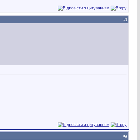
#
3
#
4