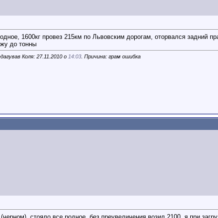
 родное, 1600кг провез 215км по Львовским дорогам, оторвался задний п
ужу до тонны
дагував Коля: 27.11.2010 о
14:03
. Причина: грам ошибка
(черном), стояло все родное, без преувеличения возил 2100, я при загру