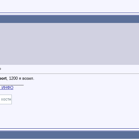
ort
, 1200 я возил.
___________
m
ИНФО