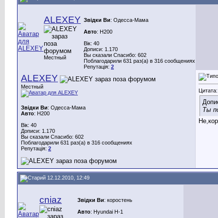
ALEXEY
Звідки Ви
: Одесса-Мама
Авто
: H200
Вік: 40
Дописи: 1.170
Вы сказали Спасибо: 602
Местный
Поблагодарили 631 раз(а) в 316 сообщениях
Репутація:
2
ALEXEY
Местный
Цитата:
Допи
Звідки Ви
: Одесса-Мама
Ты п
Авто
: H200
Не,кор
Вік: 40
Дописи: 1.170
Вы сказали Спасибо: 602
Поблагодарили 631 раз(а) в 316 сообщениях
Репутація:
2
12.12.2010, 12:49
cniaz
Звідки Ви
: коростень
Авто
: Hyundai H-1