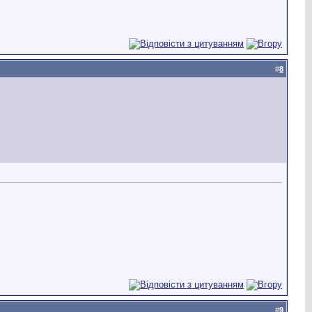
#
8
#
9