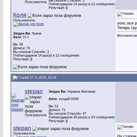
Вы сказали Спасибо: 3
Пользователь
Поблагодарили 14 раз(а) в 12 сообщениях
Репутація:
0
Коля
Пользователь
лонг, все
Теперь гр
Звідки Ви
: Львов
Востаннє ре
Авто
: Н-1
Вік: 49
Дописи: 74
Вы сказали Спасибо: 3
Поблагодарили 14 раз(а) в 12 сообщениях
Репутація:
0
27.11.2010, 20:44
stepan
Звідки Ви
: Украина Житомир
Авто
: хyндай H200
Вік: 51
Дописи: 71
Вы сказали Спасибо: 47
Пользователь
Поблагодарили 30 раз(а) в 24 сообщениях
Репутація:
0
stepan
Пользователь
На старом 