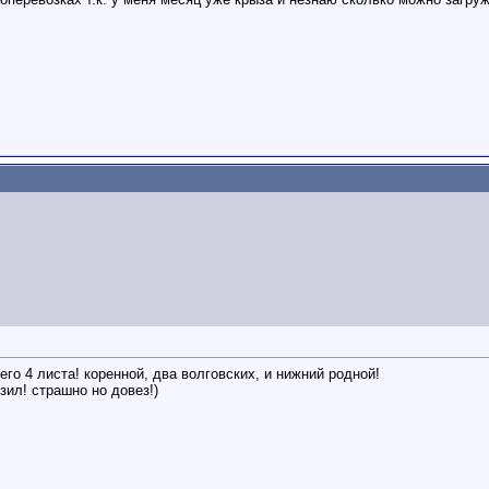
его 4 листа! коренной, два волговских, и нижний родной!
узил! страшно но довез!)