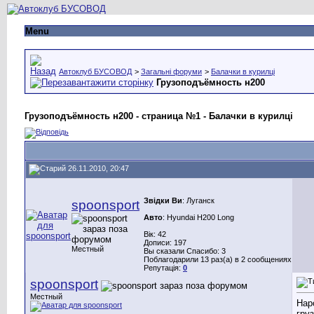
Menu
Автоклуб БУСОВОД
>
Загальні форуми
>
Балачки в курилці
Грузоподъёмность н200
Грузоподъёмность н200 - страница №1 - Балачки в курилці
26.11.2010, 20:47
Звідки Ви
: Луганск
spoonsport
Авто
: Hyundai H200 Long
Вік: 42
Дописи: 197
Местный
Вы сказали Спасибо: 3
Поблагодарили 13 раз(а) в 2 сообщениях
Репутація:
0
spoonsport
Местный
Нар
гру