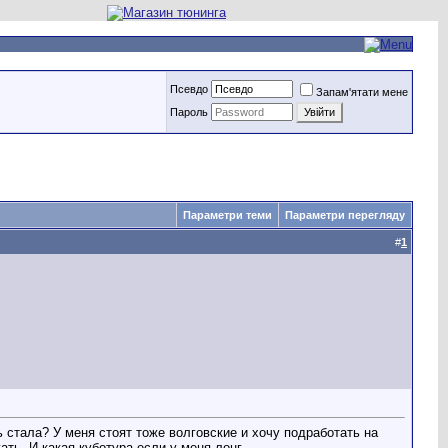
Псевдо
Запам'ятати мене
Пароль
Параметри теми
Параметри перегляду
#
1
ь стала? У меня стоят тоже волговские и хочу подработать на
ать. И какая куботура если у меня лонг