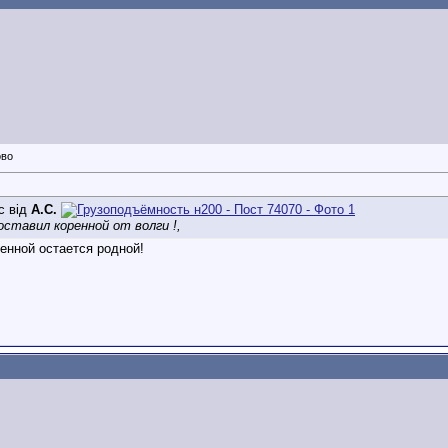
с від
А.С.
оставил коренной от волги !,
енной остается родной!