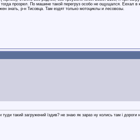
, тогда прозрел. По машине такой перегруз особо не ощущался. Еехал в 
жен знать, р-н Тисовца. Там ездят только мотоциклы и лесовозы.
ти туди такий загружений їздив? не знаю як зараз ну колись там і дороги 