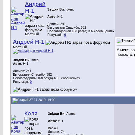
Андрей
Н-1
Звідки Ви
: Киев.
Авто
: Н-1
Дописи: 241
Вы сказали Спасибо: 382
Поблагодарили 168 раз(а) в 63 сообщениях
Местный
Репутація:
0
Андрей Н-1
Местный
У меня во
просела, 
Звідки Ви
: Киев.
Авто
: Н-1
Дописи: 241
Вы сказали Спасибо: 382
Поблагодарили 168 раз(а) в 63 сообщениях
Репутація:
0
27.11.2010, 14:02
Коля
Звідки Ви
: Львов
Авто
: Н-1
Вік: 49
Дописи: 74