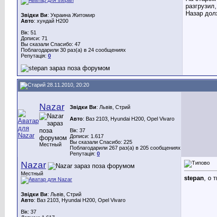
разгрузил
Назар дол
Звідки Ви
: Украина Житомир
Авто
: хyндай H200
Вік: 51
Дописи: 71
Вы сказали Спасибо: 47
Поблагодарили 30 раз(а) в 24 сообщениях
Репутація:
0
28.11.2010, 20:20
Nazar
Звідки Ви
: Львів, Стрий
Авто
: Ваз 2103, Hyundai H200, Opel Vivaro
Вік: 37
Дописи: 1.617
Вы сказали Спасибо: 225
Местный
Поблагодарили 267 раз(а) в 205 сообщениях
Репутація:
0
Nazar
Местный
stepan
, о 
Звідки Ви
: Львів, Стрий
Авто
: Ваз 2103, Hyundai H200, Opel Vivaro
Вік: 37