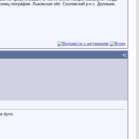
конец географии -Львовская обл. Сколевский р-н с. Долишне,
#
7
не було.