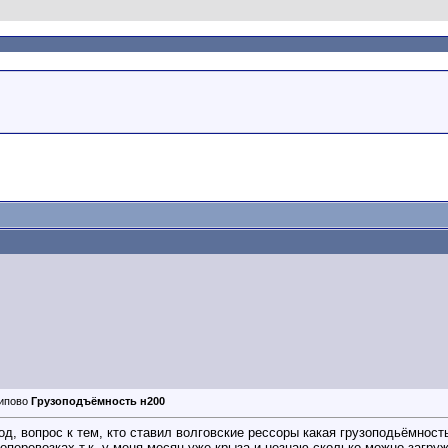
Грузоподъёмность н200
од, вопрос к тем, кто ставил волговские рессоры какая грузоподьёмност
зоперевозках т.к. у меня месяц уже крыза и незнаю сколько можно загруж