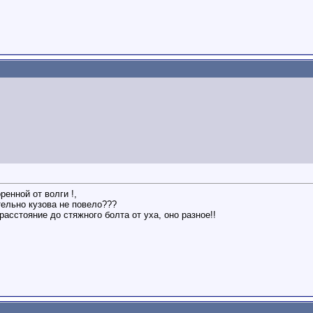
ренной от волги !,
тельно кузова не повело???
расстояние до стяжного болта от уха, оно разное!!