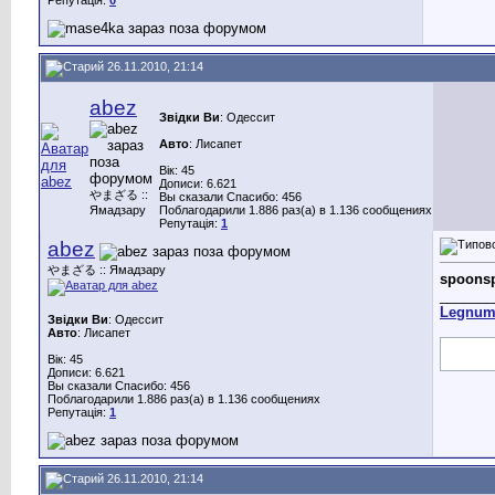
26.11.2010, 21:14
abez
Звідки Ви
: Одессит
Авто
: Лисапет
Вік: 45
Дописи: 6.621
やまざる ::
Вы сказали Спасибо: 456
Ямадзару
Поблагодарили 1.886 раз(а) в 1.136 сообщениях
Репутація:
1
abez
やまざる :: Ямадзару
spoonsp
_______
Legnu
Звідки Ви
: Одессит
Авто
: Лисапет
Вік: 45
Дописи: 6.621
Вы сказали Спасибо: 456
Поблагодарили 1.886 раз(а) в 1.136 сообщениях
Репутація:
1
26.11.2010, 21:14