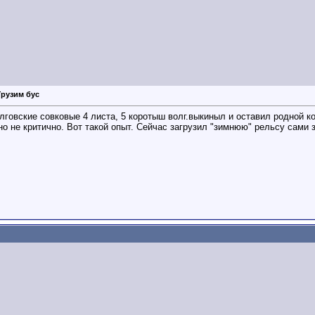
Грузим бус
лговские совковые 4 листа, 5 коротыш волг.выкиныл и оставил родной кор
но не критично. Вот такой опыт. Сейчас загрузил "зимнюю" рельсу сами з