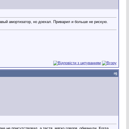
равый амортизатор, но доехал. Приварил и больше не рискую.
#
6
зке не присутствовал, а тестя, мягко говоря, обманули. Когда