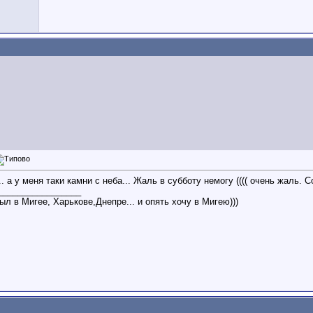
... а у меня таки камни с неба... Жаль в субботу немогу (((( очень жаль.
_________________
ыл в Мигее, Харькове,Днепре... и опять хочу в Мигею)))