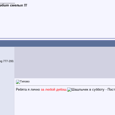
_________
любит смелых !!!
ing 777-200.
Ребята я лично
за любой дебош
.