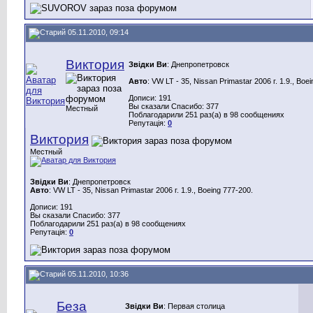
05.11.2010, 09:14
Виктория
Звідки Ви
: Днепропетровск
Авто
: VW LT - 35, Nissan Primastar 2006 г. 1.9., Boe
Дописи: 191
Вы сказали Спасибо: 377
Местный
Поблагодарили 251 раз(а) в 98 сообщениях
Репутація:
0
Виктория
Местный
Звідки Ви
: Днепропетровск
Авто
: VW LT - 35, Nissan Primastar 2006 г. 1.9., Boeing 777-200.
Дописи: 191
Вы сказали Спасибо: 377
Поблагодарили 251 раз(а) в 98 сообщениях
Репутація:
0
05.11.2010, 10:36
Беза
Звідки Ви
: Первая столица