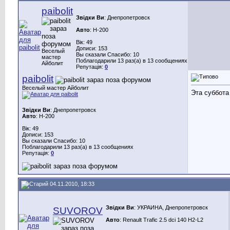
paibolit
Звідки Ви
: Днепропетровск
Авто
: H-200
Вік: 49
Дописи: 153
Веселый
Вы сказали Спасибо: 10
мастер
Поблагодарили 13 раз(а) в 13 сообщениях
Айболит
Репутація:
0
paibolit
Веселый мастер Айболит
Эта суббота
Звідки Ви
: Днепропетровск
Авто
: H-200
Вік: 49
Дописи: 153
Вы сказали Спасибо: 10
Поблагодарили 13 раз(а) в 13 сообщениях
Репутація:
0
04.11.2010, 18:33
Звідки Ви
: УКРАИНА, Днепропетровск
SUVOROV
Авто
: Renault Trafic 2.5 dci 140 H2-L2