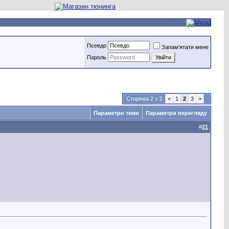
Псевдо
Запам'ятати мене
Пароль
Сторінка 2 з 3
<
1
2
3
>
Параметри теми
Параметри перегляду
#
21