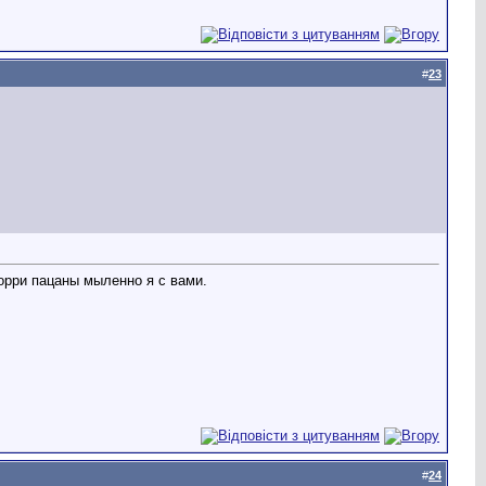
#
23
 Сорри пацаны мыленно я с вами.
#
24