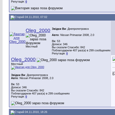
Репутація:
0
04.11.2010, 07:02
Звідки Ви
: Днепропетровск
Oleg_2000
Авто
: Nissan Primastar 2008, 2.0
Вік: 53
Дописи: 346
Местный
Вы сказали Спасибо: 842
Поблагодарили 407 раз(а) в 299 сообщениях
Репутація:
0
Oleg_2000
Местный
.
_
Б
Звідки Ви
: Днепропетровск
Авто
: Nissan Primastar 2008, 2.0
Вік: 53
Дописи: 346
Вы сказали Спасибо: 842
Поблагодарили 407 раз(а) в 299 сообщениях
Репутація:
0
04.11.2010, 18:26