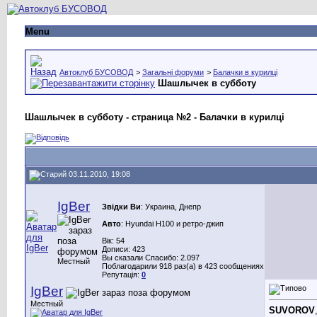
Menu
Автоклуб БУСОВОД
>
Загальні форуми
>
Балачки в курилці
Шашлычек в субботу
Шашлычек в субботу - страница №2 - Балачки в курилці
03.11.2010, 19:08
IgBer
Звідки Ви
: Украина, Днепр
Авто
: Hyundai H100 и ретро-джип
Вік: 54
Дописи: 423
Вы сказали Спасибо: 2.097
Местный
Поблагодарили 918 раз(а) в 423 сообщениях
Репутація:
0
IgBer
Местный
SUVOROV