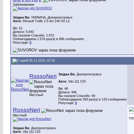
Заблокирован
Звідки Ви
: УКРАИНА, Днепропетровск
Авто
: Renault Trafic 2.5 dci 140 H2-L2
Вік: 51
Дописи: 5.643
Вы сказали Спасибо: 1.072
Поблагодарили 1.576 раз(а) в 896 сообщениях
Репутація:
0
05.11.2010, 07:32
Звідки Ви
: Днепропетровск
RossoNeri
Авто
: Vito 111 CDI
Вік: 48
Дописи: 446
Местный
Вы сказали Спасибо: 49
Поблагодарили 393 раз(а) в 133 сообщениях
Репутація:
0
RossoNeri
Местный
го
Звідки Ви
: Днепропетровск
Авто
: Vito 111 CDI