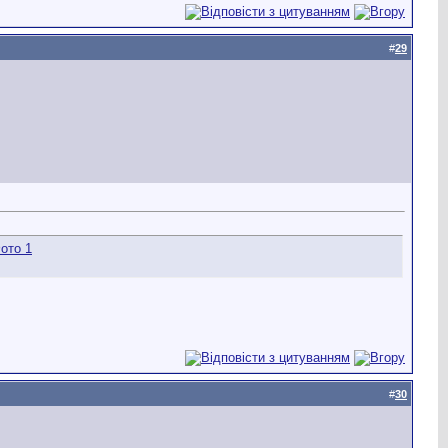
#
29
#
30