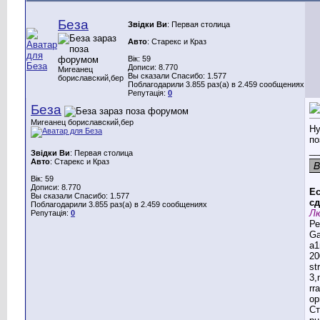
Беза
Звідки Ви
: Первая столица
Авто
: Старекс и Краз
Вік: 59
Дописи: 8.770
Мигеанец
Вы сказали Спасибо: 1.577
бориславский,бер
Поблагодарили 3.855 раз(а) в 2.459 сообщениях
Репутація:
0
Беза
Мигеанец бориславский,бер
Ну
по
__
Звідки Ви
: Первая столица
Авто
: Старекс и Краз
Вік: 59
Дописи: 8.770
Ес
Вы сказали Спасибо: 1.577
сд
Поблагодарили 3.855 раз(а) в 2.459 сообщениях
Лю
Репутація:
0
Ре
G
a1
20
st
3,
rr
ор
Ст