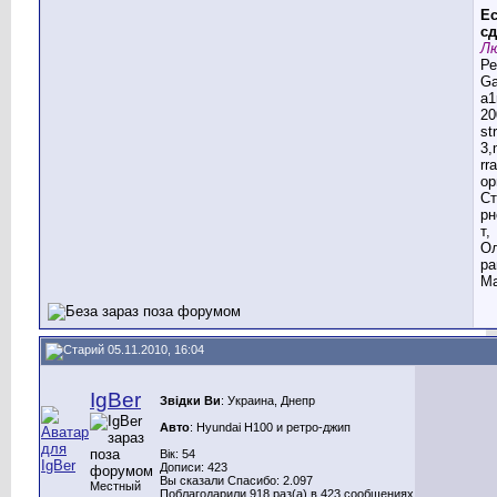
Ес
сд
Лю
Ре
G
a1
20
st
3,
rr
ор
Ст
рн
т,
Ол
ра
Ма
05.11.2010, 16:04
IgBer
Звідки Ви
: Украина, Днепр
Авто
: Hyundai H100 и ретро-джип
Вік: 54
Дописи: 423
Вы сказали Спасибо: 2.097
Местный
Поблагодарили 918 раз(а) в 423 сообщениях