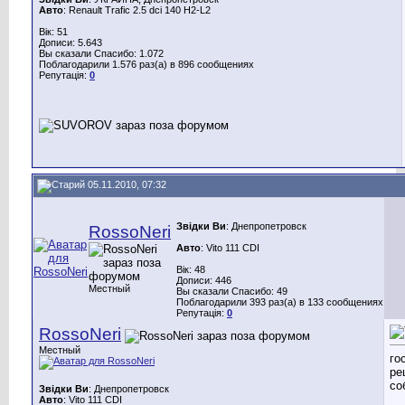
Авто
: Renault Trafic 2.5 dci 140 H2-L2
Вік: 51
Дописи: 5.643
Вы сказали Спасибо: 1.072
Поблагодарили 1.576 раз(а) в 896 сообщениях
Репутація:
0
05.11.2010, 07:32
Звідки Ви
: Днепропетровск
RossoNeri
Авто
: Vito 111 CDI
Вік: 48
Дописи: 446
Местный
Вы сказали Спасибо: 49
Поблагодарили 393 раз(а) в 133 сообщениях
Репутація:
0
RossoNeri
Местный
го
ре
со
Звідки Ви
: Днепропетровск
Авто
: Vito 111 CDI