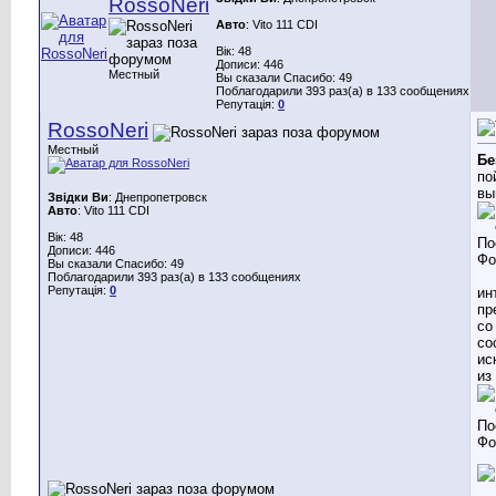
RossoNeri
Авто
: Vito 111 CDI
Вік: 48
Дописи: 446
Местный
Вы сказали Спасибо: 49
Поблагодарили 393 раз(а) в 133 сообщениях
Репутація:
0
RossoNeri
Местный
Бе
по
вы
Звідки Ви
: Днепропетровск
Авто
: Vito 111 CDI
Вік: 48
Дописи: 446
Вы сказали Спасибо: 49
Поблагодарили 393 раз(а) в 133 сообщениях
Репутація:
0
ин
пр
со
со
ис
из