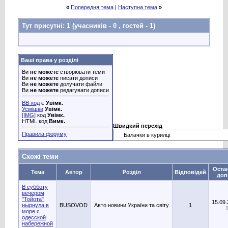
«
Попередня тема
|
Наступна тема
»
Тут присутні: 1
(учасників - 0 , гостей - 1)
Ваші права у розділі
Ви
не можете
створювати теми
Ви
не можете
писати дописи
Ви
не можете
долучати файли
Ви
не можете
редагувати дописи
BB-код
є
Увімк.
Усмішки
Увімк.
[IMG]
код
Увімк.
HTML код
Вимк.
Швидкий перехід
Правила форуму
Схожі теми
Оста
Тема
Автор
Розділ
Відповідей
доп
В субботу
вечером
"Тойота"
15.09
нырнула в
BUSOVOD
Авто новини України та світу
1
море с
одесской
набережной