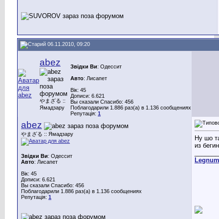
06.11.2010, 09:20
abez
Звідки Ви
: Одессит
Авто
: Лисапет
Вік: 45
Дописи: 6.621
やまざる ::
Вы сказали Спасибо: 456
Ямадзару
Поблагодарили 1.886 раз(а) в 1.136 сообщениях
Репутація:
1
abez
やまざる :: Ямадзару
Ну шо т
из бегин
_______
Звідки Ви
: Одессит
Legnu
Авто
: Лисапет
Вік: 45
Дописи: 6.621
Вы сказали Спасибо: 456
Поблагодарили 1.886 раз(а) в 1.136 сообщениях
Репутація:
1