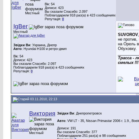
Вік: 54
Дописи: 423
Вы сказали Спасибо: 2.097
Местный
Поблагодарили 918 раз(а) в 423 сообщениях
Репутація:
0
IgBer
Местный
SUVOROV
не против,
на Орель в
Звідки Ви
: Украина, Днепр
Обуховку.
Авто
: Hyundai H100 и ретро-джип
_________
Вік: 54
Трасса - 
Дописи: 423
смелых !!!
Вы сказали Спасибо: 2.097
Поблагодарили 918 раз(а) в 423 сообщениях
Репутація:
0
03.11.2010, 22:13
Виктория
Звідки Ви
: Днепропетровск
Авто
: VW LT - 35, Nissan Primastar 2006 г. 1.9., Boe
Дописи: 191
Вы сказали Спасибо: 377
Местный
Поблагодарили 251 раз(а) в 98 сообщениях