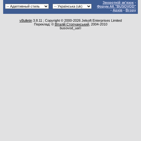
Зворотній зв'язок
-
Форум АК "BUSOVOD"
-
Архів
-
Вгору
vBulletin
3.8.11 ; Copyright © 2000-2026 Jelsoft Enterprises Limited
Переклад: ©
Віталій Стопчанський
, 2004-2010
busovod_ua©