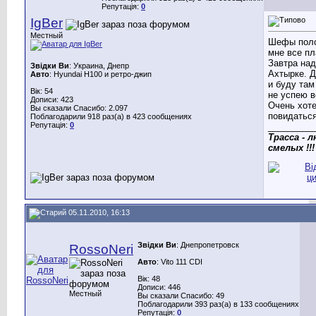
Репутація:
0
IgBer
Местный
Шефы пол
мне все пл
Завтра над
Звідки Ви
: Украина, Днепр
Ахтырке. 
Авто
: Hyundai H100 и ретро-джип
и буду там 
Вік: 54
не успею в
Дописи: 423
Очень хот
Вы сказали Спасибо: 2.097
повидаться
Поблагодарили 918 раз(а) в 423 сообщениях
Репутація:
0
_________
Трасса - 
смелых !!!
05.11.2010, 16:13
Звідки Ви
: Днепропетровск
RossoNeri
Авто
: Vito 111 CDI
Вік: 48
Дописи: 446
Местный
Вы сказали Спасибо: 49
Поблагодарили 393 раз(а) в 133 сообщениях
Репутація:
0