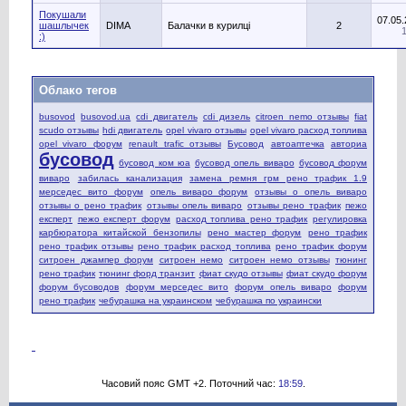
Покушали
07.05
шашлычек
DIMA
Балачки в курилці
2
:)
Облако тегов
busovod
busovod.ua
cdi двигатель
cdi дизель
citroen nemo отзывы
fiat
scudo отзывы
hdi двигатель
opel vivaro отзывы
opel vivaro расход топлива
opel vivaro форум
renault trafic отзывы
Бусовод
автоаптечка
авториа
бусовод
бусовод ком юа
бусовод опель виваро
бусовод форум
виваро
забилась канализация
замена ремня грм рено трафик 1.9
мерседес вито форум
опель виваро форум
отзывы о опель виваро
отзывы о рено трафик
отзывы опель виваро
отзывы рено трафик
пежо
експерт
пежо експерт форум
расход топлива рено трафик
регулировка
карбюратора китайской бензопилы
рено мастер форум
рено трафик
рено трафик отзывы
рено трафик расход топлива
рено трафик форум
ситроен джампер форум
ситроен немо
ситроен немо отзывы
тюнинг
рено трафик
тюнинг форд транзит
фиат скудо отзывы
фиат скудо форум
форум бусоводов
форум мерседес вито
форум опель виваро
форум
рено трафик
чебурашка на украинском
чебурашка по украински
Часовий пояс GMT +2. Поточний час:
18:59
.