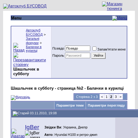
Menu
Автоклуб
БУСОВОД
>
Загальні
форуми
>
Балачки в
Псевдо
Запам'ятати мене
курилці
Пароль
Шашлычек в
субботу
Шашлычек в субботу - страница №2 - Балачки в курилці
Сторінка 2 з 3
<
1
2
3
>
Параметри теми
Параметри перегляду
03.11.2010, 19:08
IgBer
Звідки Ви
: Украина, Днепр
Авто
: Hyundai H100 и ретро-джип