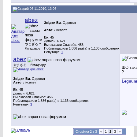
06.11.2010, 13:06
abez
Звідки Ви
: Одессит
Авто
: Лисапет
Вік: 45
Дописи: 6.621
やまざる ::
Вы сказали Спасибо: 456
Ямадзару
Поблагодарили 1.886 раз(а) в 1.136 сообщениях
Репутація:
1
abez
やまざる :: Ямадзару
ШО такэ
?
_______
Звідки Ви
: Одессит
Legnu
Авто
: Лисапет
Вік: 45
Дописи: 6.621
Вы сказали Спасибо: 456
Поблагодарили 1.886 раз(а) в 1.136 сообщениях
Репутація:
1
Сторінка 2 з 3
<
1
2
3
>