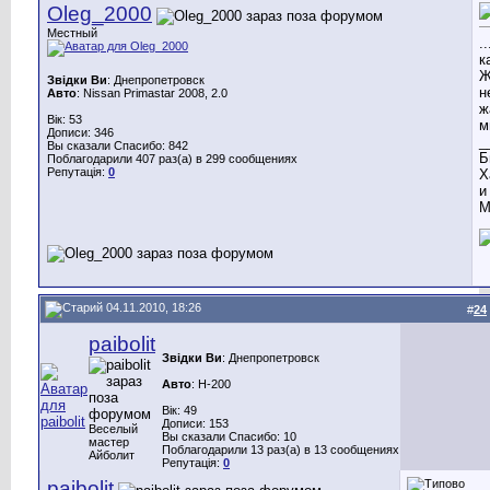
Oleg_2000
Местный
.
к
Ж
Звідки Ви
: Днепропетровск
н
Авто
: Nissan Primastar 2008, 2.0
ж
Вік: 53
м
Дописи: 346
_
Вы сказали Спасибо: 842
Б
Поблагодарили 407 раз(а) в 299 сообщениях
Репутація:
0
Х
и
М
04.11.2010, 18:26
#
24
paibolit
Звідки Ви
: Днепропетровск
Авто
: H-200
Вік: 49
Дописи: 153
Веселый
Вы сказали Спасибо: 10
мастер
Поблагодарили 13 раз(а) в 13 сообщениях
Айболит
Репутація:
0
paibolit