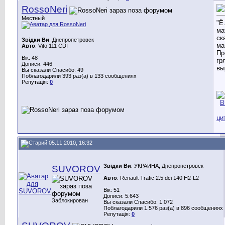
RossoNeri
Местный
"Ё
ма
ск
Звідки Ви
: Днепропетровск
ма
Авто
: Vito 111 CDI
Пр
Вік: 48
гр
Дописи: 446
вы
Вы сказали Спасибо: 49
Поблагодарили 393 раз(а) в 133 сообщениях
Репутація:
0
05.11.2010, 16:32
Звідки Ви
: УКРАИНА, Днепропетровск
SUVOROV
Авто
: Renault Trafic 2.5 dci 140 H2-L2
Вік: 51
Дописи: 5.643
Заблокирован
Вы сказали Спасибо: 1.072
Поблагодарили 1.576 раз(а) в 896 сообщениях
Репутація:
0