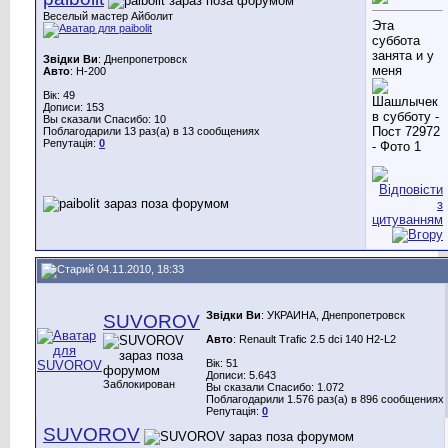
Веселый мастер Айболит
Эта
суббота
занята и у
Звідки Ви
: Днепропетровск
меня
Авто
: H-200
Вік: 49
Дописи: 153
Вы сказали Спасибо: 10
Поблагодарили 13 раз(а) в 13 сообщениях
Репутація:
0
04.11.2010, 18:33
Звідки Ви
: УКРАИНА, Днепропетровск
SUVOROV
Авто
: Renault Trafic 2.5 dci 140 H2-L2
Вік: 51
Дописи: 5.643
Заблокирован
Вы сказали Спасибо: 1.072
Поблагодарили 1.576 раз(а) в 896 сообщениях
Репутація:
0
SUVOROV