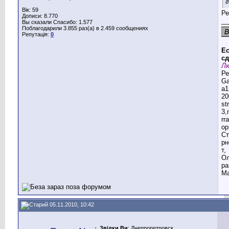
г
Вік: 59
Ре
Дописи: 8.770
__
Вы сказали Спасибо: 1.577
Поблагодарили 3.855 раз(а) в 2.459 сообщениях
Репутація:
0
Ес
сд
Лю
Ре
G
a1
20
st
3,
rr
ор
Ст
рн
т,
Ол
ра
Ма
05.11.2010, 10:42
Звідки Ви
: Днепропетровск