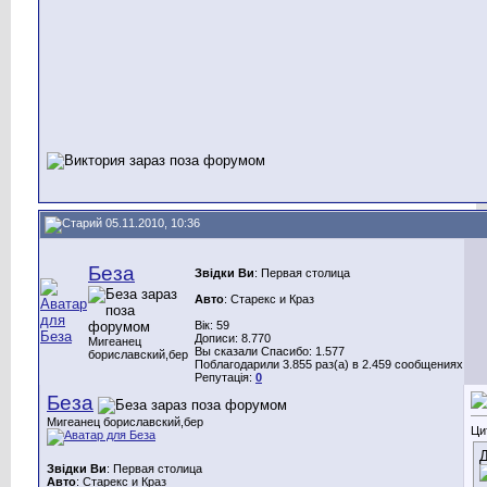
05.11.2010, 10:36
Беза
Звідки Ви
: Первая столица
Авто
: Старекс и Краз
Вік: 59
Дописи: 8.770
Мигеанец
Вы сказали Спасибо: 1.577
бориславский,бер
Поблагодарили 3.855 раз(а) в 2.459 сообщениях
Репутація:
0
Беза
Мигеанец бориславский,бер
Ци
Д
Звідки Ви
: Первая столица
Авто
: Старекс и Краз