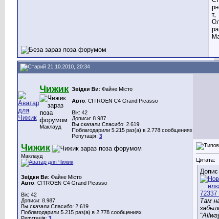
рн
т,
Ол
ра
Ма
21.10.2010, 20:34
Чижик
Звідки Ви
: Файне Місто
Авто
: CITROEN C4 Grand Picasso
Вік: 42
Дописи: 8.987
Вы сказали Спасибо: 2.619
Маклауд
Поблагодарили 5.215 раз(а) в 2.778 сообщениях
Репутація:
3
Чижик
Маклауд
Цитата:
Допис
Звідки Ви
: Файне Місто
Авто
: CITROEN C4 Grand Picasso
Вік: 42
Там н
Дописи: 8.987
Вы сказали Спасибо: 2.619
забыл
Поблагодарили 5.215 раз(а) в 2.778 сообщениях
"Allwa
Репутація:
3