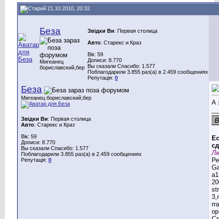
21.10.2010, 20:32
Беза
Звідки Ви
: Первая столица
Авто
: Старекс и Краз
Вік: 59
Дописи: 8.770
Мигеанец
Вы сказали Спасибо: 1.577
бориславский,бер
Поблагодарили 3.855 раз(а) в 2.459 сообщениях
Репутація:
0
Беза
Мигеанец бориславский,бер
А 
__
Звідки Ви
: Первая столица
Авто
: Старекс и Краз
Вік: 59
Ес
Дописи: 8.770
сд
Вы сказали Спасибо: 1.577
Лю
Поблагодарили 3.855 раз(а) в 2.459 сообщениях
Ре
Репутація:
0
G
a1
20
st
3,
rr
ор
Ст