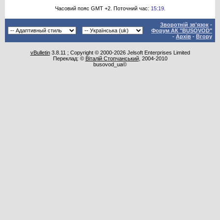
Часовий пояс GMT +2. Поточний час:
15:19
.
Зворотній зв'язок
-
Форум АК "BUSOVOD"
-
Архів
-
Вгору
vBulletin
3.8.11 ; Copyright © 2000-2026 Jelsoft Enterprises Limited
Переклад: ©
Віталій Стопчанський
, 2004-2010
busovod_ua©