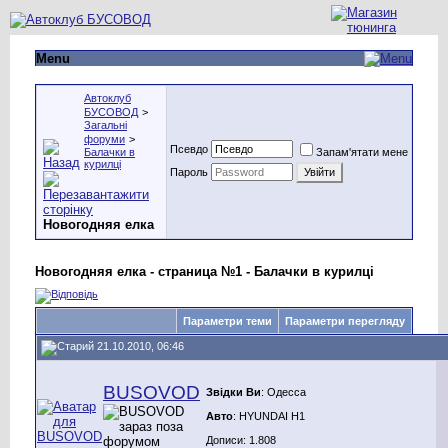
Menu
Автоклуб
БУСОВОД
>
Загальні
форуми
>
Псевдо
Балачки в
Запам'ятати мене
курилці
Пароль
Новогодняя елка
Новогодняя елка - страница №1 - Балачки в курилці
Параметри теми
Параметри перегляду
21.10.2010, 06:46
BUSOVOD
Звідки Ви
: Одесса
Авто
: HYUNDAI H1
Дописи: 1.808