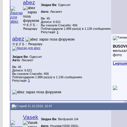
abez
Звідки Ви
: Одессит
Авто
: Лисапет
Вік: 45
Дописи: 6.621
やまざる ::
Вы сказали Спасибо: 456
Ямадзару
Поблагодарили 1.886 раз(а) в 1.136 сообщениях
Репутація:
1
abez
やまざる :: Ямадзару
BUSOV
мелькал
фото.
Звідки Ви
: Одессит
_______
Авто
: Лисапет
Legnu
Вік: 45
Дописи: 6.621
Вы сказали Спасибо: 456
Поблагодарили 1.886 раз(а) в 1.136 сообщениях
Репутація:
1
21.10.2010, 10:47
Vasek
Звідки Ви
: Berdyansk UA
Авто
: Hyundai H200 2001г.