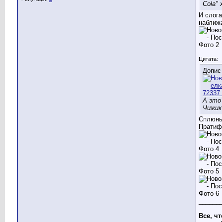
Cola" 
И слога
наближа
Цитата:
Допис
А это
Чижик
Сплюнь
Пратиф
______
Все, чт