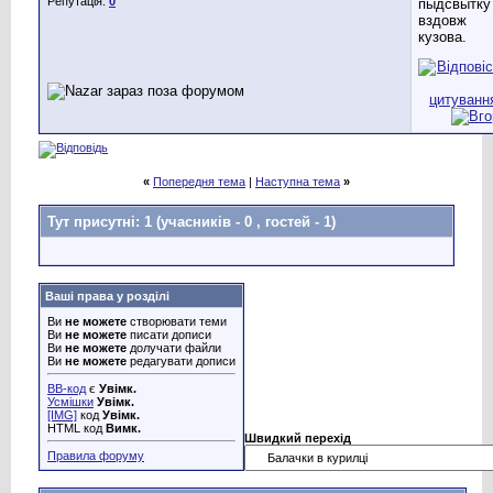
Репутація:
0
пыдсвытку
вздовж
кузова.
«
Попередня тема
|
Наступна тема
»
Тут присутні: 1
(учасників - 0 , гостей - 1)
Ваші права у розділі
Ви
не можете
створювати теми
Ви
не можете
писати дописи
Ви
не можете
долучати файли
Ви
не можете
редагувати дописи
BB-код
є
Увімк.
Усмішки
Увімк.
[IMG]
код
Увімк.
HTML код
Вимк.
Швидкий перехід
Правила форуму