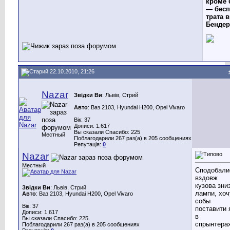
кроме 
— бесп
трата в
Бендер
22.10.2010, 21:26
Nazar
Звідки Ви
: Львів, Стрий
Авто
: Ваз 2103, Hyundai H200, Opel Vivaro
Вік: 37
Дописи: 1.617
Вы сказали Спасибо: 225
Местный
Поблагодарили 267 раз(а) в 205 сообщениях
Репутація:
0
Nazar
Местный
Сподобали
вздовж
кузова зни
Звідки Ви
: Львів, Стрий
лампи, хоч
Авто
: Ваз 2103, Hyundai H200, Opel Vivaro
собы
Вік: 37
поставити 
Дописи: 1.617
в
Вы сказали Спасибо: 225
спрынтера
Поблагодарили 267 раз(а) в 205 сообщениях