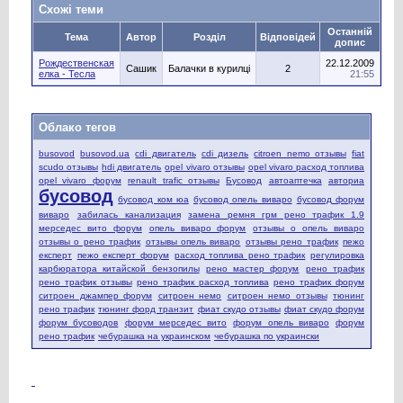
Схожі теми
Останній
Тема
Автор
Розділ
Відповідей
допис
Рождественская
22.12.2009
Сашик
Балачки в курилці
2
елка - Тесла
21:55
Облако тегов
busovod
busovod.ua
cdi двигатель
cdi дизель
citroen nemo отзывы
fiat
scudo отзывы
hdi двигатель
opel vivaro отзывы
opel vivaro расход топлива
opel vivaro форум
renault trafic отзывы
Бусовод
автоаптечка
авториа
бусовод
бусовод ком юа
бусовод опель виваро
бусовод форум
виваро
забилась канализация
замена ремня грм рено трафик 1.9
мерседес вито форум
опель виваро форум
отзывы о опель виваро
отзывы о рено трафик
отзывы опель виваро
отзывы рено трафик
пежо
експерт
пежо експерт форум
расход топлива рено трафик
регулировка
карбюратора китайской бензопилы
рено мастер форум
рено трафик
рено трафик отзывы
рено трафик расход топлива
рено трафик форум
ситроен джампер форум
ситроен немо
ситроен немо отзывы
тюнинг
рено трафик
тюнинг форд транзит
фиат скудо отзывы
фиат скудо форум
форум бусоводов
форум мерседес вито
форум опель виваро
форум
рено трафик
чебурашка на украинском
чебурашка по украински