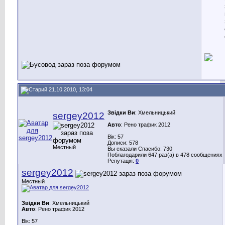
21.10.2010, 13:04
Звідки Ви
: Хмельницький
sergey2012
Авто
: Рено трафик 2012
Вік: 57
Дописи: 578
Местный
Вы сказали Спасибо: 730
Поблагодарили 647 раз(а) в 478 сообщениях
Репутація:
0
sergey2012
Местный
Звідки Ви
: Хмельницький
Авто
: Рено трафик 2012
Вік: 57