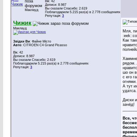
Вік: 42
Дописи: 8.987
Вы сказали Спасибо: 2.619
Маклауд
Поблагодарили 5.215 раз(а) в 2.778 сообщениях
Репутація:
3
Чижик
Маклауд
Мля, пи.
:eek::c
Как так
Звідки Ви
: Файне Місто
нравит
Авто
: CITROEN C4 Grand Picasso
полней
Вік: 42
Дописи: 8.987
Хаммне
Вы сказали Спасибо: 2.619
рядом. 
Поблагодарили 5.215 раз(а) в 2.778 сообщениях
Репутація:
3
нравит
шо он в
с его г
огнями.
А тут и
удатса.
Диски и
зачёд!
______
Все, ч
бессме
беспол
времен
Футур