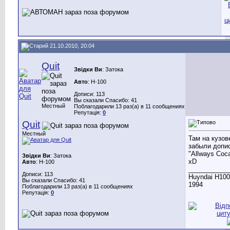
21.10.2010, 20:04
Quit
Звідки Ви
: Затока
Авто
: H-100
Дописи: 113
Вы сказали Спасибо: 41
Местный
Поблагодарили 13 раз(а) в 11 сообщениях
Репутація:
0
Quit
Местный
Там на кузов
забыли допи
"Allways Coc
Звідки Ви
: Затока
xD
Авто
: H-100
___________
Дописи: 113
Huyndai Н100,
Вы сказали Спасибо: 41
1994
Поблагодарили 13 раз(а) в 11 сообщениях
Репутація:
0