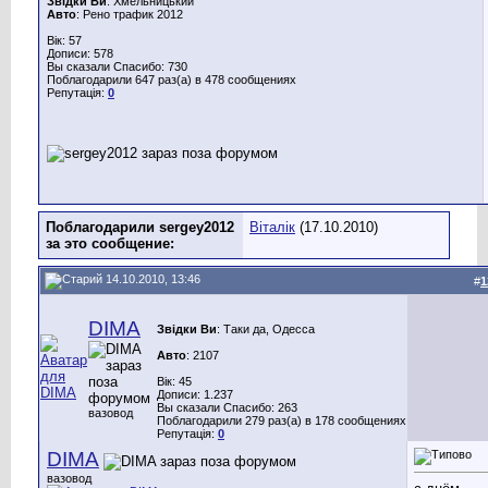
Звідки Ви
: Хмельницький
Авто
: Рено трафик 2012
Вік: 57
Дописи: 578
Вы сказали Спасибо: 730
Поблагодарили 647 раз(а) в 478 сообщениях
Репутація:
0
Поблагодарили sergey2012
Віталік
(17.10.2010)
за это сообщение:
14.10.2010, 13:46
#
1
DIMA
Звідки Ви
: Таки да, Одесса
Авто
: 2107
Вік: 45
Дописи: 1.237
Вы сказали Спасибо: 263
вазовод
Поблагодарили 279 раз(а) в 178 сообщениях
Репутація:
0
DIMA
вазовод