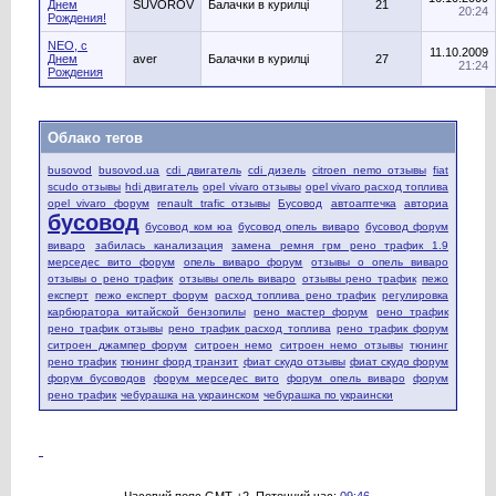
Днем
SUVOROV
Балачки в курилці
21
20:24
Рождения!
NEO, с
11.10.2009
Днем
aver
Балачки в курилці
27
21:24
Рождения
Облако тегов
busovod
busovod.ua
cdi двигатель
cdi дизель
citroen nemo отзывы
fiat
scudo отзывы
hdi двигатель
opel vivaro отзывы
opel vivaro расход топлива
opel vivaro форум
renault trafic отзывы
Бусовод
автоаптечка
авториа
бусовод
бусовод ком юа
бусовод опель виваро
бусовод форум
виваро
забилась канализация
замена ремня грм рено трафик 1.9
мерседес вито форум
опель виваро форум
отзывы о опель виваро
отзывы о рено трафик
отзывы опель виваро
отзывы рено трафик
пежо
експерт
пежо експерт форум
расход топлива рено трафик
регулировка
карбюратора китайской бензопилы
рено мастер форум
рено трафик
рено трафик отзывы
рено трафик расход топлива
рено трафик форум
ситроен джампер форум
ситроен немо
ситроен немо отзывы
тюнинг
рено трафик
тюнинг форд транзит
фиат скудо отзывы
фиат скудо форум
форум бусоводов
форум мерседес вито
форум опель виваро
форум
рено трафик
чебурашка на украинском
чебурашка по украински