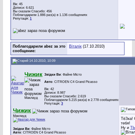
Вік: 45
Дописи: 6.621
Вы сказали Спасибо: 456
Поблагодарили 1.886 раз(а) в 1.136 сообщениях
Репутація:
1
Поблагодарили abez за это
Віталік
(17.10.2010)
сообщение:
14.10.2010, 10:09
Чижик
Звідки Ви
: Файне Місто
Авто
: CITROEN C4 Grand Picasso
Вік: 42
Дописи: 8.987
Вы сказали Спасибо: 2.619
Маклауд
Поблагодарили 5.215 раз(а) в 2.778 сообщениях
Репутація:
3
Чижик
Маклауд
ТёЗка!
тебя!
Ну и
Т
Звідки Ви
: Файне Місто
Авто
: CITROEN C4 Grand Picasso