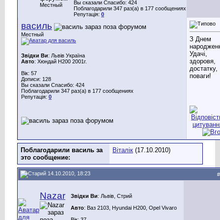
Вы сказали Спасибо: 424
Местный
Поблагодарили 347 раз(а) в 177 сообщениях
Репутація:
0
василь
Местный
З Днем
народжен
Удачі,
Звідки Ви
: Львів Україна
здоровя,
Авто
: Хюндай Н200 2001г.
достатку,
Вік: 57
поваги!
Дописи: 128
Вы сказали Спасибо: 424
Поблагодарили 347 раз(а) в 177 сообщениях
Репутація:
0
Поблагодарили василь за
Віталік
(17.10.2010)
это сообщение:
14.10.2010, 18:23
#
Nazar
Звідки Ви
: Львів, Стрий
Авто
: Ваз 2103, Hyundai H200, Opel Vivaro
Вік: 37