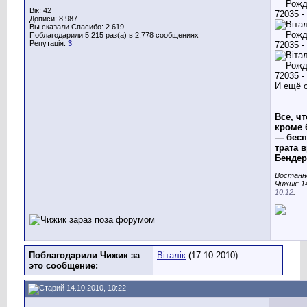
Вік: 42
Дописи: 8.987
Вы сказали Спасибо: 2.619
Поблагодарили 5.215 раз(а) в 2.778 сообщениях
Репутація:
3
И ещё о
______
Все, чт
кроме 
— бесп
трата в
Бендер
Востанн
Чижик: 1
10:12
.
Поблагодарили Чижик за
Віталік
(17.10.2010)
это сообщение:
14.10.2010, 10:22