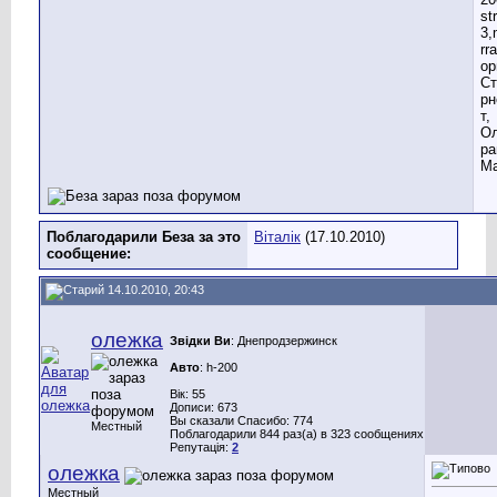
st
3,
rr
ор
Ст
рн
т,
Ол
ра
Ма
Поблагодарили Беза за это
Віталік
(17.10.2010)
сообщение:
14.10.2010, 20:43
олежка
Звідки Ви
: Днепродзержинск
Авто
: h-200
Вік: 55
Дописи: 673
Вы сказали Спасибо: 774
Местный
Поблагодарили 844 раз(а) в 323 сообщениях
Репутація:
2
олежка
Местный