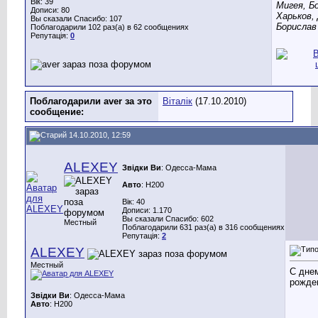
Вік: 39
Мигея, Б
Дописи: 80
Харьков,
Вы сказали Спасибо: 107
Борислав 
Поблагодарили 102 раз(а) в 62 сообщениях
Репутація:
0
Поблагодарили aver за это
Віталік
(17.10.2010)
сообщение:
14.10.2010, 12:59
ALEXEY
Звідки Ви
: Одесса-Мама
Авто
: H200
Вік: 40
Дописи: 1.170
Вы сказали Спасибо: 602
Местный
Поблагодарили 631 раз(а) в 316 сообщениях
Репутація:
2
ALEXEY
Местный
С дне
рожден
Звідки Ви
: Одесса-Мама
Авто
: H200