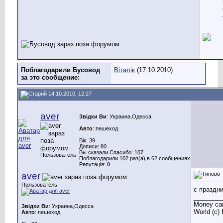
Поблагодарили Бусовод
Віталік
(17.10.2010)
за это сообщение:
14.10.2010, 12:27
aver
Звідки Ви
: Украина,Одесса
Авто
: пешеход
Вік: 39
Дописи: 80
Вы сказали Спасибо: 107
Пользователь
Поблагодарили 102 раз(а) в 62 сообщениях
Репутація:
0
aver
Пользователь
с праздни
________
Money can
Звідки Ви
: Украина,Одесса
World (c)
Авто
: пешеход