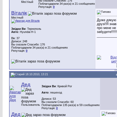
Вы сказали Спасибо: 176
Местный
Поблагодарили 34 раз(а) в 21 сообщениях
Репутація:
0
Віталік
Местный
Дуже дякую
друзі!Я зна
про мене не
Звідки Ви
: Тернополь
забудете!!!!!!!
Авто
: Hyundai H-1
___________
Вік: 37
Дописи: 248
Вы сказали Спасибо: 176
Поблагодарили 34 раз(а) в 21 сообщениях
Репутація:
0
18.10.2010, 13:21
Дед
Звідки Ви
: Кривой Рог
Авто
: пешеход
Дописи: 53
Вы сказали Спасибо: 60
Пользователь
Поблагодарили 135 раз(а) в 59 сообщениях
Репутація:
0
Дед