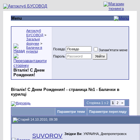
Menu
Автоклуб
БУСОВОД
>
Загальні
форуми
>
Балачки в
Псевдо
Запам'ятати мене
курилці
Пароль
Вiталiк! C Днем
Рождения!
Вiталiк! C Днем Рождения! - страница №1 - Балачки в
курилці
Сторінка 1 з 2
1
2
>
Параметри теми
Параметри перегляду
14.10.2010, 09:38
Звідки Ви
: УКРАИНА, Днепропетровск
SUVOROV