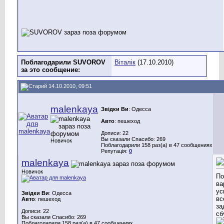
Поблагодарили SUVOROV
Віталік
(17.10.2010)
за это сообщение:
14.10.2010, 09:51
malenkaya
Звідки Ви
: Одесса
Авто
: пешеход
Дописи: 22
Вы сказали Спасибо: 269
Новичок
Поблагодарили 158 раз(а) в 47 сообщениях
Репутація:
0
malenkaya
Новичок
По
ва
ус
Звідки Ви
: Одесса
вс
Авто
: пешеход
за
Дописи: 22
сб
Вы сказали Спасибо: 269
Поблагодарили 158 раз(а) в 47 сообщениях