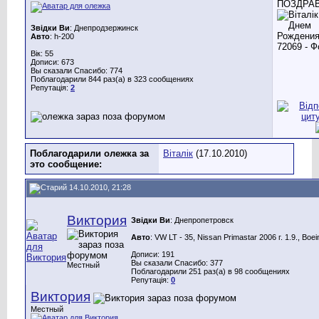
ПОЗДРАВ
Звідки Ви
: Днепродзержинск
Авто
: h-200
Вік: 55
Дописи: 673
Вы сказали Спасибо: 774
Поблагодарили 844 раз(а) в 323 сообщениях
Репутація:
2
Поблагодарили олежка за
Віталік
(17.10.2010)
это сообщение:
14.10.2010, 21:28
Виктория
Звідки Ви
: Днепропетровск
Авто
: VW LT - 35, Nissan Primastar 2006 г. 1.9., Boe
Дописи: 191
Вы сказали Спасибо: 377
Местный
Поблагодарили 251 раз(а) в 98 сообщениях
Репутація:
0
Виктория
Местный