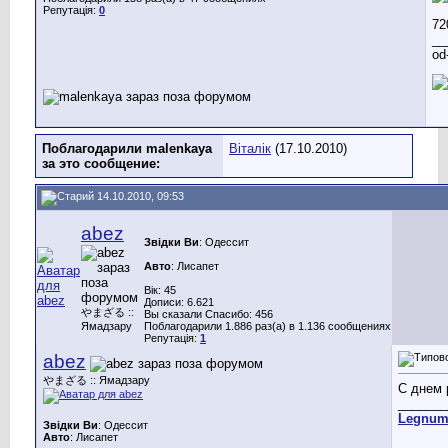
Репутація:
0
__
od
Поблагодарили malenkaya
Віталік
(17.10.2010)
за это сообщение:
14.10.2010, 09:53
abez
Звідки Ви
: Одессит
Авто
: Лисапет
Вік: 45
Дописи: 6.621
やまざる ::
Вы сказали Спасибо: 456
Ямадзару
Поблагодарили 1.886 раз(а) в 1.136 сообщениях
Репутація:
1
abez
やまざる :: Ямадзару
С днем 
_______
Legnu
Звідки Ви
: Одессит
Авто
: Лисапет