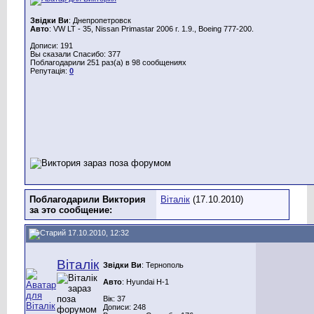
Звідки Ви
: Днепропетровск
Авто
: VW LT - 35, Nissan Primastar 2006 г. 1.9., Boeing 777-200.
Дописи: 191
Вы сказали Спасибо: 377
Поблагодарили 251 раз(а) в 98 сообщениях
Репутація:
0
Поблагодарили Виктория
Віталік
(17.10.2010)
за это сообщение:
17.10.2010, 12:32
Віталік
Звідки Ви
: Тернополь
Авто
: Hyundai H-1
Вік: 37
Дописи: 248