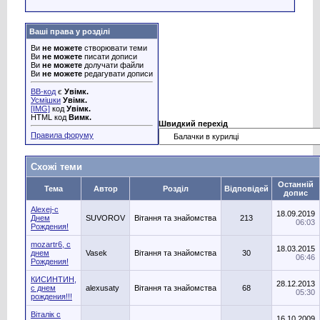
Ваші права у розділі
Ви
не можете
створювати теми
Ви
не можете
писати дописи
Ви
не можете
долучати файли
Ви
не можете
редагувати дописи
BB-код
є
Увімк.
Усмішки
Увімк.
[IMG]
код
Увімк.
HTML код
Вимк.
Швидкий перехід
Правила форуму
Схожі теми
Останній
Тема
Автор
Розділ
Відповідей
допис
Alexej-с
18.09.2019
Днем
SUVOROV
Вітання та знайомства
213
06:03
Рождения!
mozartr6, с
18.03.2015
днем
Vasek
Вітання та знайомства
30
06:46
Рождения!
КИСИНТИН,
28.12.2013
с днем
alexusaty
Вітання та знайомства
68
05:30
рождения!!!
Вiталiк с
16.10.2009