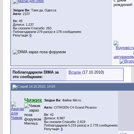
с днём
рождения!
Звідки Ви
: Таки да, Одесса
Авто
: 2107
Вік: 45
Дописи: 1.237
Вы сказали Спасибо: 263
Поблагодарили 279 раз(а) в 178 сообщениях
Репутація:
0
Поблагодарили DIMA за
Віталік
(17.10.2010)
это сообщение:
14.10.2010, 14:03
Чижик
Звідки Ви
: Файне Місто
Авто
: CITROEN C4 Grand Picasso
Вік: 42
Дописи: 8.987
Вы сказали Спасибо: 2.619
Маклауд
Поблагодарили 5.215 раз(а) в 2.778 сообщениях
Репутація:
3