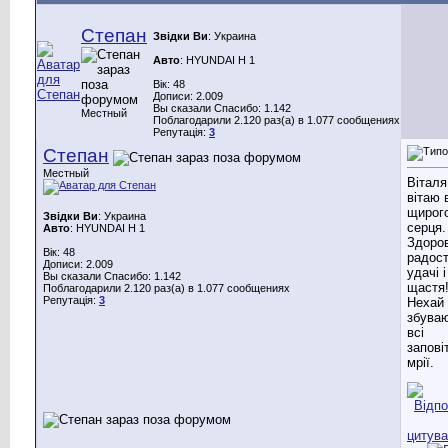
Степан
Звідки Ви
: Украина
Авто
: HYUNDAI H 1
Вік: 48
Дописи: 2.009
Вы сказали Спасибо: 1.142
Местный
Поблагодарили 2.120 раз(а) в 1.077 сообщениях
Репутація:
3
Степан
Местный
Віталя
вітаю 
щирог
Звідки Ви
: Украина
серця.
Авто
: HYUNDAI H 1
Здоров
Вік: 48
радост
Дописи: 2.009
удачі і
Вы сказали Спасибо: 1.142
щастя
Поблагодарили 2.120 раз(а) в 1.077 сообщениях
Репутація:
3
Нехай
збува
всі
запові
мрії.