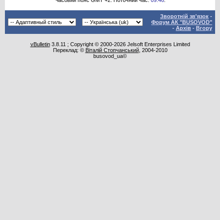
Часовий пояс GMT +2. Поточний час:
09:46
.
Зворотній зв'язок
-
Форум АК "BUSOVOD"
-
Архів
-
Вгору
vBulletin
3.8.11 ; Copyright © 2000-2026 Jelsoft Enterprises Limited
Переклад: ©
Віталій Стопчанський
, 2004-2010
busovod_ua©