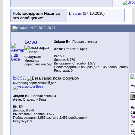
Поблагодарили Nazar за
Віталік
(17.10.2010)
это сообщение:
14.10.2010, 20:11
Беза
Звідки Ви
: Первая столица
Авто
: Старекс и Краз
Вік: 59
Дописи: 8.770
Мигеанец
Вы сказали Спасибо: 1.577
бориславский,бер
Поблагодарили 3.855 раз(а) в 2.459 сообщениях
Репутація:
0
Беза
Мигеанец бориславский,бер
Ну
__
Звідки Ви
: Первая столица
Авто
: Старекс и Краз
Вік: 59
Ес
Дописи: 8.770
сд
Вы сказали Спасибо: 1.577
Лю
Поблагодарили 3.855 раз(а) в 2.459 сообщениях
Ре
Репутація:
0
G
a1
20