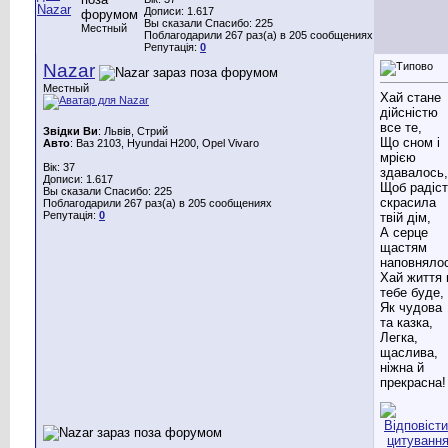
Дописи: 1.617
Вы сказали Спасибо: 225
Местный
Поблагодарили 267 раз(а) в 205 сообщениях
Репутація:
0
Nazar
Местный
Хай стане
дійсністю
все те,
Звідки Ви
: Львів, Стрий
Що сном і
Авто
: Ваз 2103, Hyundai H200, Opel Vivaro
мрією
Вік: 37
здавалось,
Дописи: 1.617
Щоб радіс
Вы сказали Спасибо: 225
скрасила
Поблагодарили 267 раз(а) в 205 сообщениях
Репутація:
0
твій дім,
А серце
щастям
наповняло
Хай життя 
тебе буде,
Як чудова
та казка,
Легка,
щаслива,
ніжна й
прекрасна!