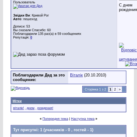
Пользователь
С днем
рождения
Звідки Ви
: Кривой Рог
Авто
: пешеход
Дописи: 53
Вы сказали Спасибо: 60
Поблагодарили 135 раз(а) в 59 сообщениях
Репутація:
0
Поблагодарили Дед за это
Віталік
(20.10.2010)
сообщение:
Сторінка 1 з 2
1
2
>
Мітки
вiталiк!
,
днем
,
рождения!
«
Попередня тема
|
Наступна тема
»
Тут присутні: 1
(учасників - 0 , гостей - 1)