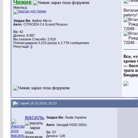
Чижик
Маклауд
Витали
работу!
Звідки Ви
: Файне Місто
Авто
: CITROEN C4 Grand Picasso
Вік: 42
Дописи: 8.987
Вы сказали Спасибо: 2.619
Поблагодарили 5.215 раз(а) в 2.778 сообщениях
Репутація:
3
______
Все, чт
кроме 
— бесп
трата в
Бендер
14.10.2010, 16:23
василь
Звідки Ви
: Львів Україна
Авто
: Хюндай Н200 2001г.
Вік: 57
Дописи: 128