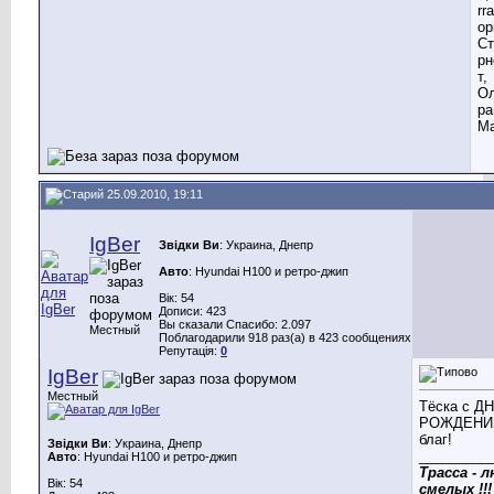
rr
ор
Ст
рн
т,
Ол
ра
Ма
25.09.2010, 19:11
IgBer
Звідки Ви
: Украина, Днепр
Авто
: Hyundai H100 и ретро-джип
Вік: 54
Дописи: 423
Вы сказали Спасибо: 2.097
Местный
Поблагодарили 918 раз(а) в 423 сообщениях
Репутація:
0
IgBer
Местный
Тёска с Д
РОЖДЕНИЯ
благ!
Звідки Ви
: Украина, Днепр
_________
Авто
: Hyundai H100 и ретро-джип
Трасса - 
Вік: 54
смелых !!!