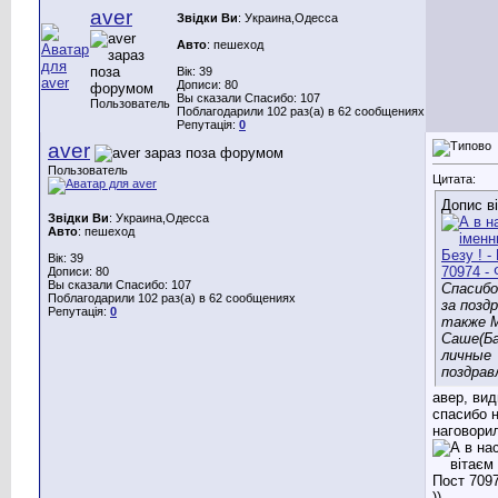
aver
Звідки Ви
: Украина,Одесса
Авто
: пешеход
Вік: 39
Дописи: 80
Вы сказали Спасибо: 107
Пользователь
Поблагодарили 102 раз(а) в 62 сообщениях
Репутація:
0
aver
Пользователь
Цитата:
Допис в
Звідки Ви
: Украина,Одесса
Авто
: пешеход
Вік: 39
Дописи: 80
Вы сказали Спасибо: 107
Спасибо
Поблагодарили 102 раз(а) в 62 сообщениях
за позд
Репутація:
0
также М
Саше(Ба
личные
поздрав
авер, вид
спасибо 
наговори
))