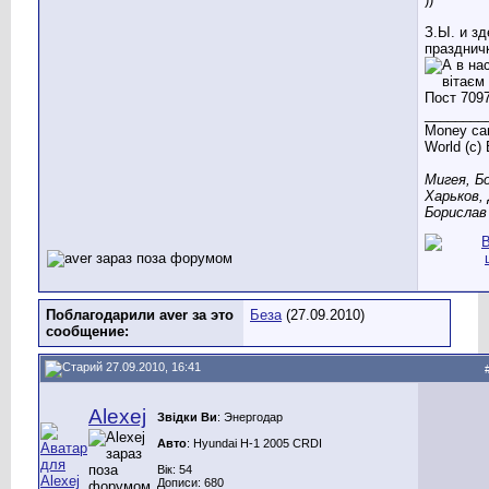
З.Ы. и зд
празднич
________
Money can
World (c)
Мигея, Б
Харьков,
Борислав 
Поблагодарили aver за это
Беза
(27.09.2010)
сообщение:
27.09.2010, 16:41
Alexej
Звідки Ви
: Энергодар
Авто
: Hyundai H-1 2005 CRDI
Вік: 54
Дописи: 680