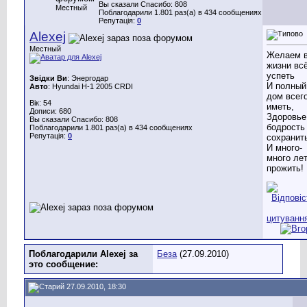
Вы сказали Спасибо: 808
Местный
Поблагодарили 1.801 раз(а) в 434 сообщениях
Репутація:
0
Alexej
Местный
Желаем 
жизни вс
успеть
Звідки Ви
: Энергодар
И полный
Авто
: Hyundai H-1 2005 CRDI
дом всег
Вік: 54
иметь,
Дописи: 680
Здоровье
Вы сказали Спасибо: 808
бодрость
Поблагодарили 1.801 раз(а) в 434 сообщениях
Репутація:
0
сохранит
И много-
много ле
прожить!
Поблагодарили Alexej за
Беза
(27.09.2010)
это сообщение:
27.09.2010, 18:30