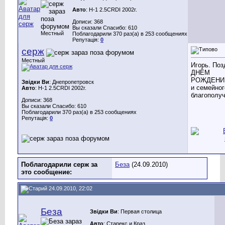
Авто
: H-1 2.5CRDI 2002г.
Дописи: 368
Вы сказали Спасибо: 610
Местный
Поблагодарили 370 раз(а) в 253 сообщениях
Репутація:
0
серж
Местный
Игорь. По
ДНЁМ
РОЖДЕНИЯ
Звідки Ви
: Днепропетровск
и семейног
Авто
: H-1 2.5CRDI 2002г.
благополуч
Дописи: 368
Вы сказали Спасибо: 610
Поблагодарили 370 раз(а) в 253 сообщениях
Репутація:
0
Поблагодарили серж за
Беза
(24.09.2010)
это сообщение:
24.09.2010, 22:02
Беза
Звідки Ви
: Первая столица
Авто
: Старекс и Краз