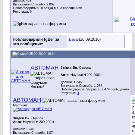
Дописи: 423
Вы сказали Спасибо: 2.097
Поблагодарили 918 раз(а) в 423 сообщениях
Репутація:
0
Поблагодарили IgBer за
Беза
(26.09.2010)
это сообщение:
25.09.2010, 19:34
АВТОМАН
Звідки Ви
: Одесса
Авто
: Huyndai H 200-2001г
Дописи: 1.246
Вы сказали Спасибо: 1.074
Местный
Поблагодарили 799 раз(а) в 474 сообщениях
Репутація:
1
АВТОМАН
Местный
С
В
в
Звідки Ви
: Одесса
с
Авто
: Huyndai H 200-2001г
н
Дописи: 1.246
т
Вы сказали Спасибо: 1.074