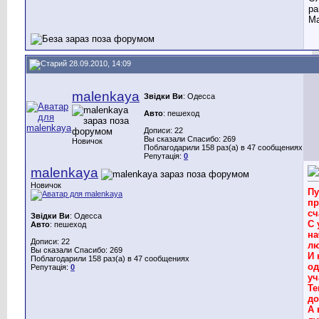
ра
Ма
28.09.2010, 14:09
malenkaya
Звідки Ви
: Одесса
Авто
: пешеход
Дописи: 22
Вы сказали Спасибо: 269
Новичок
Поблагодарили 158 раз(а) в 47 сообщениях
Репутація:
0
malenkaya
Новичок
Пу
пр
сч
Звідки Ви
: Одесса
С 
Авто
: пешеход
на
Дописи: 22
лю
Вы сказали Спасибо: 269
И 
Поблагодарили 158 раз(а) в 47 сообщениях
од
Репутація:
0
уч
Те
до
А 