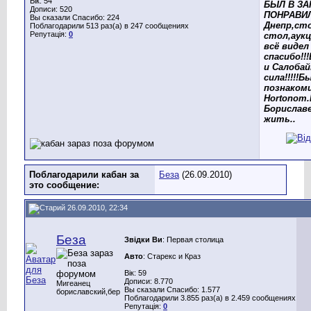
Вік: 54
БЫЛ В ЗА
Дописи: 520
ПОНРАВИЛ
Вы сказали Спасибо: 224
Днепр,ст
Поблагодарили 513 раз(а) в 247 сообщениях
Репутація:
0
стол,аукц
всё видел 
спасибо!!
и Салоба
сила!!!!!Б
познакоми
Hortonom
Бориславе
жить..
Поблагодарили кабан за
Беза
(26.09.2010)
это сообщение:
26.09.2010, 22:34
Беза
Звідки Ви
: Первая столица
Авто
: Старекс и Краз
Вік: 59
Дописи: 8.770
Мигеанец
Вы сказали Спасибо: 1.577
бориславский,бер
Поблагодарили 3.855 раз(а) в 2.459 сообщениях
Репутація:
0