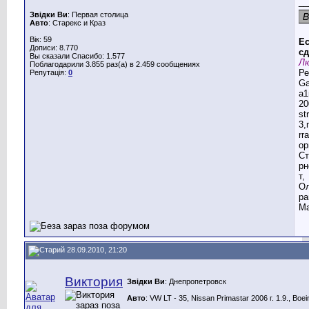
__
Звідки Ви
: Первая столица
Авто
: Старекс и Краз
Вік: 59
Ес
Дописи: 8.770
сд
Вы сказали Спасибо: 1.577
Лю
Поблагодарили 3.855 раз(а) в 2.459 сообщениях
Ре
Репутація:
0
G
a1
20
st
3,
rr
ор
Ст
рн
т,
Ол
ра
Ма
28.09.2010, 21:20
Виктория
Звідки Ви
: Днепропетровск
Авто
: VW LT - 35, Nissan Primastar 2006 г. 1.9., Boe