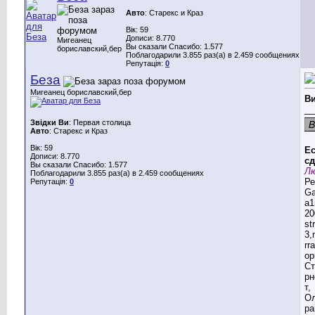
Авто
: Старекс и Краз
Вік: 59
Дописи: 8.770
Мигеанец
Вы сказали Спасибо: 1.577
бориславский,бер
Поблагодарили 3.855 раз(а) в 2.459 сообщениях
Репутація:
0
Беза
Мигеанец бориславский,бер
В
__
Звідки Ви
: Первая столица
Авто
: Старекс и Краз
Вік: 59
Ес
Дописи: 8.770
сд
Вы сказали Спасибо: 1.577
Лю
Поблагодарили 3.855 раз(а) в 2.459 сообщениях
Ре
Репутація:
0
G
a1
20
st
3,
rr
ор
Ст
рн
т,
Ол
ра