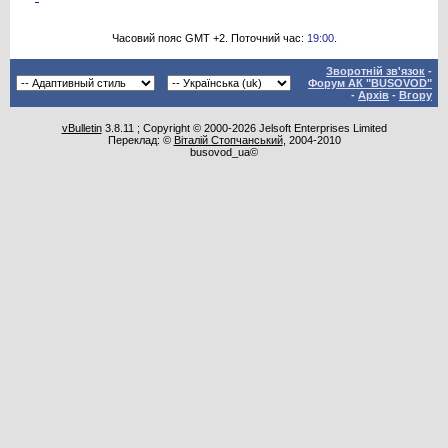
Часовий пояс GMT +2. Поточний час:
19:00
.
Зворотній зв'язок
-
Форум АК "BUSOVOD"
-
Архів
-
Вгору
vBulletin
3.8.11 ; Copyright © 2000-2026 Jelsoft Enterprises Limited
Переклад: ©
Віталій Стопчанський
, 2004-2010
busovod_ua©