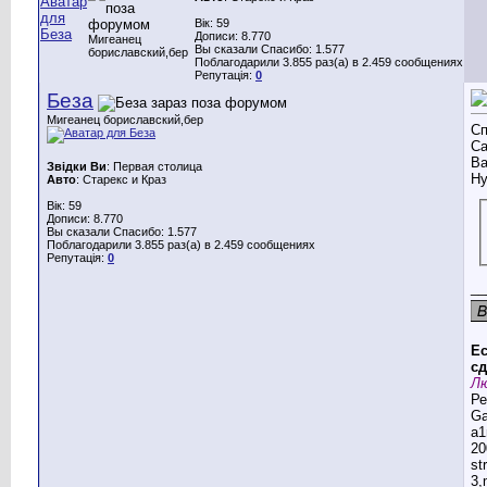
Вік: 59
Дописи: 8.770
Мигеанец
Вы сказали Спасибо: 1.577
бориславский,бер
Поблагодарили 3.855 раз(а) в 2.459 сообщениях
Репутація:
0
Беза
Мигеанец бориславский,бер
Сп
Са
Ва
Звідки Ви
: Первая столица
Ну
Авто
: Старекс и Краз
Вік: 59
Дописи: 8.770
Вы сказали Спасибо: 1.577
Поблагодарили 3.855 раз(а) в 2.459 сообщениях
Репутація:
0
__
Ес
сд
Лю
Ре
G
a1
20
st
3,