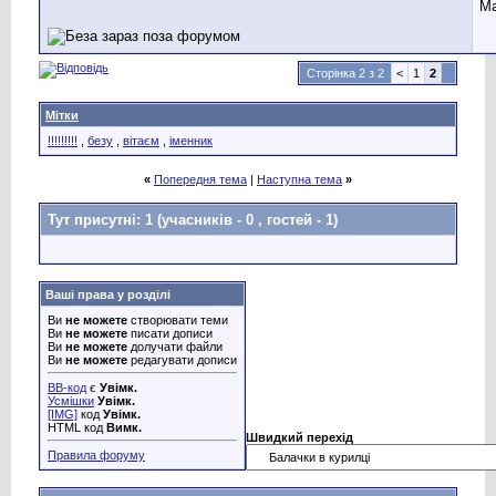
Ма
Сторінка 2 з 2
<
1
2
Мітки
!!!!!!!!!
,
безу
,
вітаєм
,
іменник
«
Попередня тема
|
Наступна тема
»
Тут присутні: 1
(учасників - 0 , гостей - 1)
Ваші права у розділі
Ви
не можете
створювати теми
Ви
не можете
писати дописи
Ви
не можете
долучати файли
Ви
не можете
редагувати дописи
BB-код
є
Увімк.
Усмішки
Увімк.
[IMG]
код
Увімк.
HTML код
Вимк.
Швидкий перехід
Правила форуму