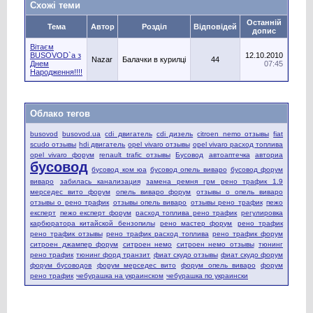
Схожі теми
Останній
Тема
Автор
Розділ
Відповідей
допис
Вітаєм
BUSOVOD`a з
12.10.2010
Nazar
Балачки в курилці
44
Днем
07:45
Народження!!!!
Облако тегов
busovod
busovod.ua
cdi двигатель
cdi дизель
citroen nemo отзывы
fiat
scudo отзывы
hdi двигатель
opel vivaro отзывы
opel vivaro расход топлива
opel vivaro форум
renault trafic отзывы
Бусовод
автоаптечка
авториа
бусовод
бусовод ком юа
бусовод опель виваро
бусовод форум
виваро
забилась канализация
замена ремня грм рено трафик 1.9
мерседес вито форум
опель виваро форум
отзывы о опель виваро
отзывы о рено трафик
отзывы опель виваро
отзывы рено трафик
пежо
експерт
пежо експерт форум
расход топлива рено трафик
регулировка
карбюратора китайской бензопилы
рено мастер форум
рено трафик
рено трафик отзывы
рено трафик расход топлива
рено трафик форум
ситроен джампер форум
ситроен немо
ситроен немо отзывы
тюнинг
рено трафик
тюнинг форд транзит
фиат скудо отзывы
фиат скудо форум
форум бусоводов
форум мерседес вито
форум опель виваро
форум
рено трафик
чебурашка на украинском
чебурашка по украински