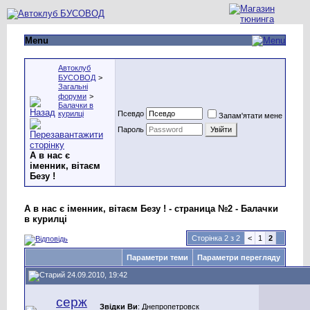
Menu
Автоклуб
БУСОВОД
>
Загальні
форуми
>
Балачки в
курилці
Псевдо
Запам'ятати мене
Пароль
А в нас є
іменник, вітаєм
Безу !
А в нас є іменник, вітаєм Безу ! - страница №2 - Балачки
в курилці
Сторінка 2 з 2
<
1
2
Параметри теми
Параметри перегляду
24.09.2010, 19:42
серж
Звідки Ви
: Днепропетровск