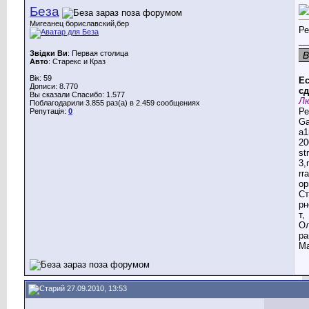
Беза
Мигеанец бориславский,бер
Ре
__
Звідки Ви
: Первая столица
Авто
: Старекс и Краз
Вік: 59
Ес
Дописи: 8.770
сд
Вы сказали Спасибо: 1.577
Лю
Поблагодарили 3.855 раз(а) в 2.459 сообщениях
Ре
Репутація:
0
G
a1
20
st
3,
rr
ор
Ст
рн
т,
Ол
ра
Ма
27.09.2010, 13:53