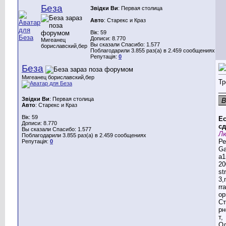
Беза
Звідки Ви
: Первая столица
Авто
: Старекс и Краз
Вік: 59
Дописи: 8.770
Мигеанец
Вы сказали Спасибо: 1.577
бориславский,бер
Поблагодарили 3.855 раз(а) в 2.459 сообщениях
Репутація:
0
Беза
Мигеанец бориславский,бер
Тр
__
Звідки Ви
: Первая столица
Авто
: Старекс и Краз
Вік: 59
Ес
Дописи: 8.770
сд
Вы сказали Спасибо: 1.577
Лю
Поблагодарили 3.855 раз(а) в 2.459 сообщениях
Ре
Репутація:
0
G
a1
20
st
3,
rr
ор
Ст
рн
т,
Ол