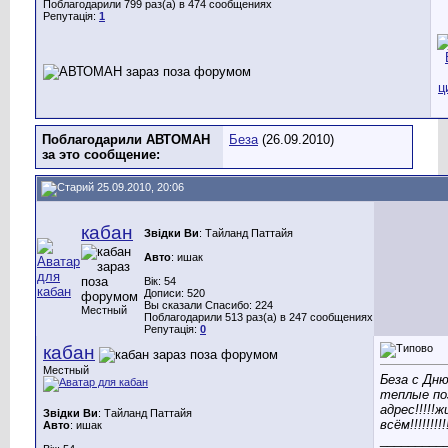
Поблагодарили 799 раз(а) в 474 сообщениях
Репутація:
1
Поблагодарили АВТОМАН
Беза
(26.09.2010)
за это сообщение:
25.09.2010, 20:06
кабан
Звідки Ви
: Тайланд Паттайя
Авто
: ишак
Вік: 54
Дописи: 520
Вы сказали Спасибо: 224
Местный
Поблагодарили 513 раз(а) в 247 сообщениях
Репутація:
0
кабан
Местный
Беза с Дню
теплые по
адрес!!!!!
Звідки Ви
: Тайланд Паттайя
всём!!!!!!!!!
Авто
: ишак
_________