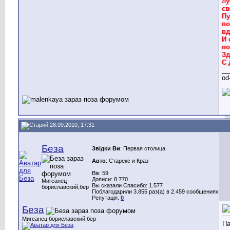
лу
св
Пу
по
вд
И 
по
Зд
С 
__
od
28.09.2010, 17:31
Беза
Звідки Ви
: Первая столица
Авто
: Старекс и Краз
Вік: 59
Дописи: 8.770
Мигеанец
Вы сказали Спасибо: 1.577
бориславский,бер
Поблагодарили 3.855 раз(а) в 2.459 сообщениях
Репутація:
0
Беза
Мигеанец бориславский,бер
Па