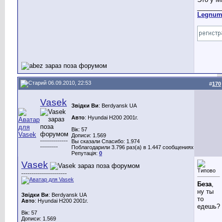
_______
Legnu
06.09.2010, 22:53
#
170
Vasek
Звідки Ви
: Berdyansk UA
Авто
: Hyundai H200 2001г.
Вік: 57
Дописи: 1.569
--------------
Вы сказали Спасибо: 1.974
---------
Поблагодарили 3.796 раз(а) в 1.447 сообщениях
Репутація:
0
Vasek
-----------------------
Беза
,
ну ты
Звідки Ви
: Berdyansk UA
то
Авто
: Hyundai H200 2001г.
едешь?
Вік: 57
Дописи: 1.569