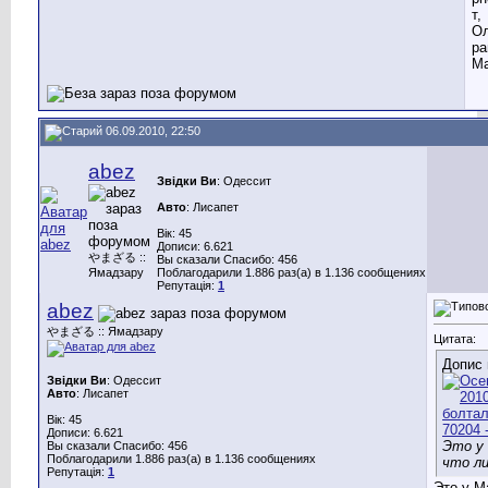
т,
Ол
ра
Ма
06.09.2010, 22:50
abez
Звідки Ви
: Одессит
Авто
: Лисапет
Вік: 45
Дописи: 6.621
やまざる ::
Вы сказали Спасибо: 456
Ямадзару
Поблагодарили 1.886 раз(а) в 1.136 сообщениях
Репутація:
1
abez
やまざる :: Ямадзару
Цитата:
Допис 
Звідки Ви
: Одессит
Авто
: Лисапет
Вік: 45
Дописи: 6.621
Это у
Вы сказали Спасибо: 456
Поблагодарили 1.886 раз(а) в 1.136 сообщениях
что л
Репутація:
1
Это у М