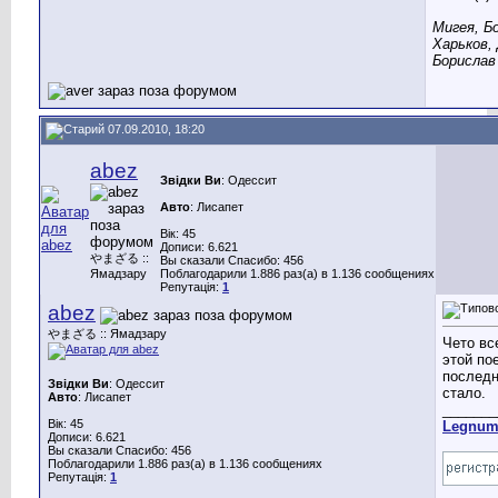
Мигея, Б
Харьков,
Борислав 
07.09.2010, 18:20
abez
Звідки Ви
: Одессит
Авто
: Лисапет
Вік: 45
Дописи: 6.621
やまざる ::
Вы сказали Спасибо: 456
Ямадзару
Поблагодарили 1.886 раз(а) в 1.136 сообщениях
Репутація:
1
abez
やまざる :: Ямадзару
Чето вс
этой по
последн
Звідки Ви
: Одессит
стало.
Авто
: Лисапет
_______
Вік: 45
Legnu
Дописи: 6.621
Вы сказали Спасибо: 456
Поблагодарили 1.886 раз(а) в 1.136 сообщениях
Репутація:
1