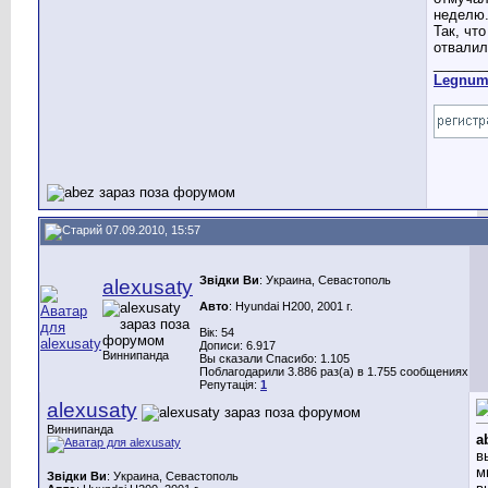
неделю
Так, чт
отвалил
_______
Legnu
07.09.2010, 15:57
Звідки Ви
: Украина, Севастополь
alexusaty
Авто
: Hyundai H200, 2001 г.
Вік: 54
Дописи: 6.917
Виннипанда
Вы сказали Спасибо: 1.105
Поблагодарили 3.886 раз(а) в 1.755 сообщениях
Репутація:
1
alexusaty
Виннипанда
a
в
м
Звідки Ви
: Украина, Севастополь