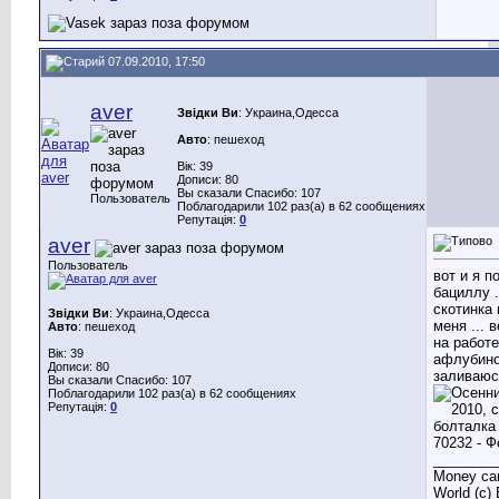
07.09.2010, 17:50
aver
Звідки Ви
: Украина,Одесса
Авто
: пешеход
Вік: 39
Дописи: 80
Вы сказали Спасибо: 107
Пользователь
Поблагодарили 102 раз(а) в 62 сообщениях
Репутація:
0
aver
Пользователь
вот и я п
бациллу .
скотинка
Звідки Ви
: Украина,Одесса
меня ... 
Авто
: пешеход
на работе
Вік: 39
афлубин
Дописи: 80
заливаюс
Вы сказали Спасибо: 107
Поблагодарили 102 раз(а) в 62 сообщениях
Репутація:
0
________
Money can
World (c)