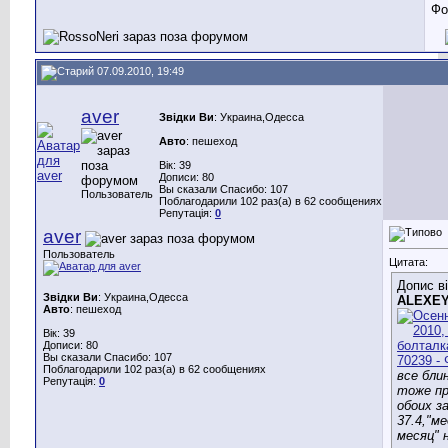
07.09.2010, 19:49
aver
Звідки Ви
: Украина,Одесса
Авто
: пешеход
Вік: 39
Дописи: 80
Вы сказали Спасибо: 107
Пользователь
Поблагодарили 102 раз(а) в 62 сообщениях
Репутація:
0
aver
Пользователь
Цитата:
Допис в
Звідки Ви
: Украина,Одесса
ALEXE
Авто
: пешеход
Вік: 39
Дописи: 80
Вы сказали Спасибо: 107
Поблагодарили 102 раз(а) в 62 сообщениях
все бли
Репутація:
0
тоже пр
обоих з
37.4,"м
месяц" 