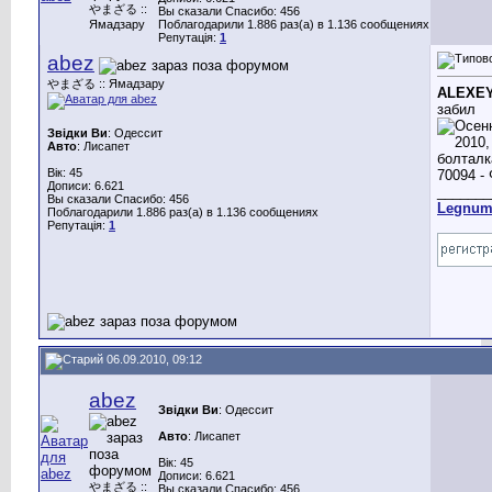
やまざる ::
Вы сказали Спасибо: 456
Ямадзару
Поблагодарили 1.886 раз(а) в 1.136 сообщениях
Репутація:
1
abez
やまざる :: Ямадзару
ALEXE
забил
Звідки Ви
: Одессит
Авто
: Лисапет
Вік: 45
Дописи: 6.621
_______
Вы сказали Спасибо: 456
Legnu
Поблагодарили 1.886 раз(а) в 1.136 сообщениях
Репутація:
1
06.09.2010, 09:12
abez
Звідки Ви
: Одессит
Авто
: Лисапет
Вік: 45
Дописи: 6.621
やまざる ::
Вы сказали Спасибо: 456