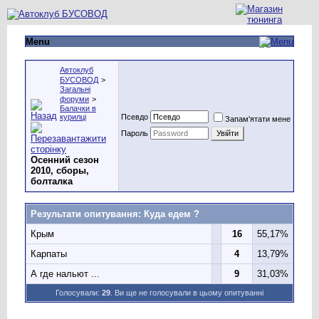
Menu
Автоклуб
БУСОВОД
>
Загальні
форуми
>
Балачки в
курилці
Псевдо
Запам'ятати мене
Пароль
Осенний сезон
2010, сборы,
болталка
Результати опитування
: Куда едем ?
Крым
16
55,17%
Карпаты
4
13,79%
А где нальют ...
9
31,03%
Голосували:
29
. Ви ще не голосували в цьому опитуванні