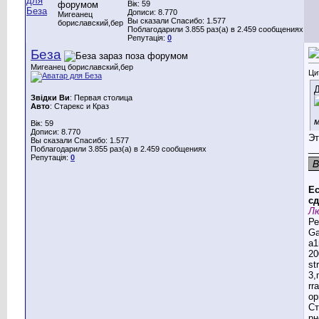
Вік: 59
Дописи: 8.770
Мигеанец
Вы сказали Спасибо: 1.577
бориславский,бер
Поблагодарили 3.855 раз(а) в 2.459 сообщениях
Репутація:
0
Беза
Мигеанец бориславский,бер
Ци
Д
Звідки Ви
: Первая столица
Авто
: Старекс и Краз
м
Вік: 59
Дописи: 8.770
Эт
Вы сказали Спасибо: 1.577
__
Поблагодарили 3.855 раз(а) в 2.459 сообщениях
Репутація:
0
Ес
сд
Лю
Ре
G
a1
20
st
3,
rr
ор
Ст
рн