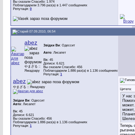
Вы сказали Спасибо: 1.974
Поблагодарили 3.796 раз(а) в 1.447 сообщениях
Репутація:
0
07.09.2010, 06:54
abez
Звідки Ви
: Одессит
Авто
: Лисапет
Вік: 45
Дописи: 6.621
やまざる ::
Вы сказали Спасибо: 456
Ямадзару
Поблагодарили 1.886 раз(а) в 1.136 сообщениях
Репутація:
1
abez
やまざる :: Ямадзару
Цитата:
У нас 
Помоги
Звідки Ви
: Одессит
Авто
: Лисапет
может.
может,
Вік: 45
Плане
Дописи: 6.621
Шелезя
Вы сказали Спасибо: 456
Поблагодарили 1.886 раз(а) в 1.136 сообщениях
Теперь 
Репутація:
1
рыгачка
отмуча