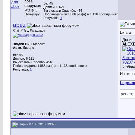
Вік: 45
Дописи: 6.621
やまざる ::
Вы сказали Спасибо: 456
Ямадзару
Поблагодарили 1.886 раз(а) в 1.136 сообщениях
Репутація:
1
abez
やまざる :: Ямадзару
Цитата:
Допис 
ALEX
Звідки Ви
: Одессит
Авто
: Лисапет
Вік: 45
Дописи: 6.621
Вы сказали Спасибо: 456
Поблагодарили 1.886 раз(а) в 1.136 сообщениях
у обои
Репутація:
1
И тоже 
_______
Legnu
07.09.2010, 19:45