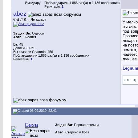
Ямадзару
Поблагодарили 1.886 раз(а) в 1.136 сообщениях
Репутація:
1
abez
やまざる :: Ямадзару
У мелко
рыгачка
под воп
Звідки Ви
: Одессит
Пропис
Авто
: Лисапет
лекарст
Вік: 45
на повт
Дописи: 6.621
осмотр,
Вы сказали Спасибо: 456
надеетс
Поблагодарили 1.886 раз(а) в 1.136 сообщениях
лучшее.
Репутація:
1
_______
Legnu
06.09.2010, 22:41
Беза
Звідки Ви
: Первая столица
Авто
: Старекс и Краз