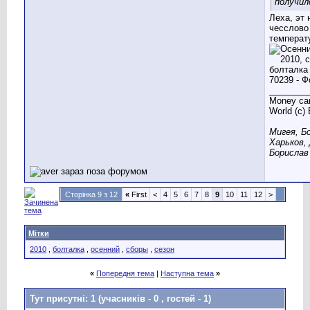
получил
Леха, эт н
чесслово 
температ
________
Money can
World (c)
Мигея, Б
Харьков,
Борислав 
Сторінка 9 з 12
«
First
<
4
5
6
7
8
9
10
11
12
>
Мітки
2010
,
болталка
,
осенний
,
сборы
,
сезон
«
Попередня тема
|
Наступна тема
»
Тут присутні: 1
(учасників - 0 , гостей - 1)