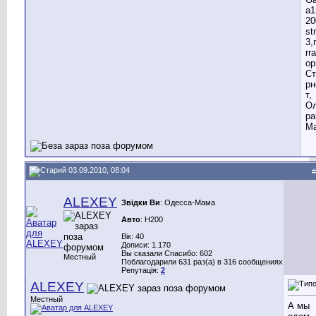
a1
20
st
3,
rr
ор
Ст
рн
т,
Ол
ра
Ма
03.09.2010, 08:04
#
ALEXEY
Звідки Ви
: Одесса-Мама
Авто
: H200
Вік: 40
Дописи: 1.170
Вы сказали Спасибо: 602
Местный
Поблагодарили 631 раз(а) в 316 сообщениях
Репутація:
2
ALEXEY
Местный
А мы