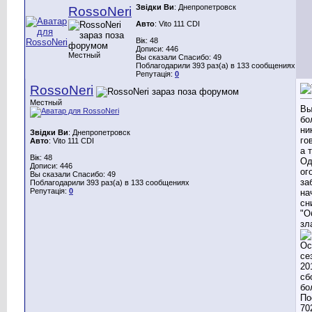
Звідки Ви
: Днепропетровск
RossoNeri
Авто
: Vito 111 CDI
Вік: 48
Дописи: 446
Местный
Вы сказали Спасибо: 49
Поблагодарили 393 раз(а) в 133 сообщениях
Репутація:
0
RossoNeri
Местный
В
бо
ни
Звідки Ви
: Днепропетровск
го
Авто
: Vito 111 CDI
а 
Вік: 48
Од
Дописи: 446
ог
Вы сказали Спасибо: 49
за
Поблагодарили 393 раз(а) в 133 сообщениях
Репутація:
0
на
сн
"О
зл