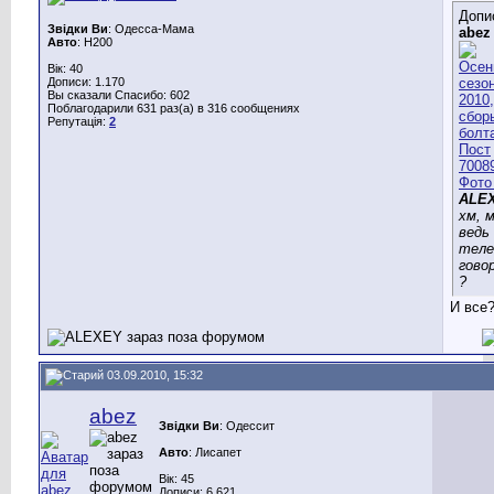
Допи
Звідки Ви
: Одесса-Мама
abez
Авто
: H200
Вік: 40
Дописи: 1.170
Вы сказали Спасибо: 602
Поблагодарили 631 раз(а) в 316 сообщениях
Репутація:
2
ALE
хм, 
ведь
теле
гово
?
И все
03.09.2010, 15:32
abez
Звідки Ви
: Одессит
Авто
: Лисапет
Вік: 45
Дописи: 6.621