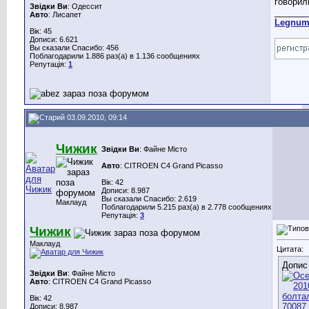
говорил
Звідки Ви
: Одессит
_______
Авто
: Лисапет
Legnu
Вік: 45
Дописи: 6.621
Вы сказали Спасибо: 456
Поблагодарили 1.886 раз(а) в 1.136 сообщениях
Репутація:
1
03.09.2010, 09:14
Чижик
Звідки Ви
: Файне Місто
Авто
: CITROEN C4 Grand Picasso
Вік: 42
Дописи: 8.987
Вы сказали Спасибо: 2.619
Маклауд
Поблагодарили 5.215 раз(а) в 2.778 сообщениях
Репутація:
3
Чижик
Маклауд
Цитата:
Допис
Звідки Ви
: Файне Місто
Авто
: CITROEN C4 Grand Picasso
Вік: 42
Дописи: 8.987