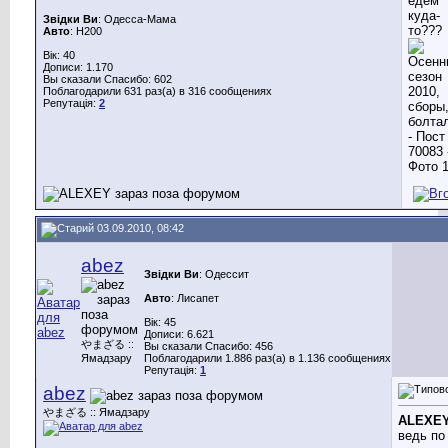
едем
куда-
Звідки Ви
: Одесса-Мама
то???
Авто
: H200
Вік: 40
Дописи: 1.170
Вы сказали Спасибо: 602
Поблагодарили 631 раз(а) в 316 сообщениях
Репутація:
2
03.09.2010, 08:42
abez
Звідки Ви
: Одессит
Авто
: Лисапет
Вік: 45
Дописи: 6.621
やまざる ::
Вы сказали Спасибо: 456
Ямадзару
Поблагодарили 1.886 раз(а) в 1.136 сообщениях
Репутація:
1
abez
やまざる :: Ямадзару
ALEXE
ведь по