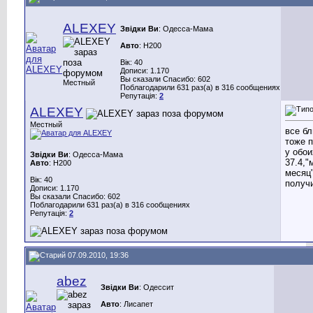
ALEXEY
Звідки Ви
: Одесса-Мама
Авто
: H200
Вік: 40
Дописи: 1.170
Вы сказали Спасибо: 602
Местный
Поблагодарили 631 раз(а) в 316 сообщениях
Репутація:
2
ALEXEY
Местный
все б
тоже 
у обои
Звідки Ви
: Одесса-Мама
37.4,
Авто
: H200
месяц"
Вік: 40
получ
Дописи: 1.170
Вы сказали Спасибо: 602
Поблагодарили 631 раз(а) в 316 сообщениях
Репутація:
2
07.09.2010, 19:36
abez
Звідки Ви
: Одессит
Авто
: Лисапет