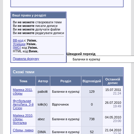
Ваші права у розділі
Ви
не можете
створювати теми
Ви
не можете
писати дописи
Ви
не можете
долучати файли
Ви
не можете
редагувати дописи
BB-код
є
Увімк.
Усмішки
Увімк.
[IMG]
код
Увімк.
HTML код
Вимк.
Швидкий перехід
Правила форуму
Схожі теми
Останній
Тема
Автор
Розділ
Відповідей
допис
Маевка 2011,
15.07.2011
paibolit
Балачки в курилці
129
сборы
21:24
Футбольная
26.07.2010
АвтоЛига. 3-й
tolik(k)
Відпочинок
0
19:49
Сезон
Маёвка 2010,
04.05.2010
сборы,
abez
Балачки в курилці
738
23:00
болталка
Сборы, пивко
21.04.2010
DIMA
Балачки в курилці
52
...
22:26