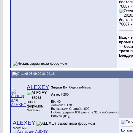
______
Все, чт
кроме 
— бесп
трата в
Бендер
03.09.2010, 09:18
ALEXEY
Звідки Ви
: Одесса-Мама
Авто
: H200
Вік: 40
Дописи: 1.170
Вы сказали Спасибо: 602
Местный
Поблагодарили 631 раз(а) в 316 сообщениях
Репутація:
2
ALEXEY
Местный
Цитата: