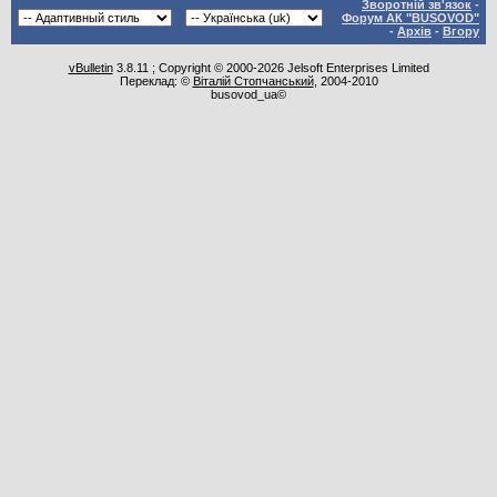
Зворотній зв'язок
-
Форум АК "BUSOVOD"
-
Архів
-
Вгору
vBulletin
3.8.11 ; Copyright © 2000-2026 Jelsoft Enterprises Limited
Переклад: ©
Віталій Стопчанський
, 2004-2010
busovod_ua©