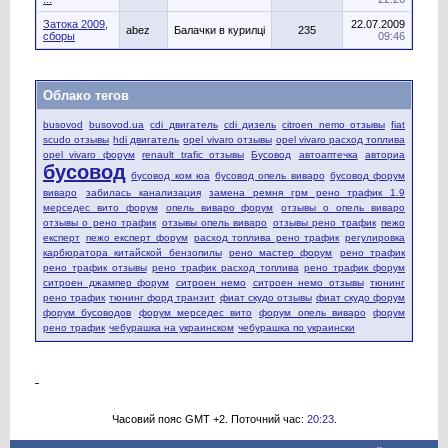
Затока 2009,
22.07.2009
abez
Балачки в курилці
235
сборы
09:46
Облако тегов
busovod
busovod.ua
cdi двигатель
cdi дизель
citroen nemo отзывы
fiat
scudo отзывы
hdi двигатель
opel vivaro отзывы
opel vivaro расход топлива
opel vivaro форум
renault trafic отзывы
Бусовод
автоаптечка
авториа
бусовод
бусовод ком юа
бусовод опель виваро
бусовод форум
виваро
забилась канализация
замена ремня грм рено трафик 1.9
мерседес вито форум
опель виваро форум
отзывы о опель виваро
отзывы о рено трафик
отзывы опель виваро
отзывы рено трафик
пежо
експерт
пежо експерт форум
расход топлива рено трафик
регулировка
карбюратора китайской бензопилы
рено мастер форум
рено трафик
рено трафик отзывы
рено трафик расход топлива
рено трафик форум
ситроен джампер форум
ситроен немо
ситроен немо отзывы
тюнинг
рено трафик
тюнинг форд транзит
фиат скудо отзывы
фиат скудо форум
форум бусоводов
форум мерседес вито
форум опель виваро
форум
рено трафик
чебурашка на украинском
чебурашка по украински
Часовий пояс GMT +2. Поточний час:
20:23
.