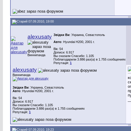
07.09.2010, 19:00
Звідки Ви
: Украина, Севастополь
alexusaty
Авто
: Hyundai H200, 2001 г.
Вік: 54
Дописи: 6.917
Виннипанда
Вы сказали Спасибо: 1.105
Поблагодарили 3.886 раз(а) в 1.755 сообщениях
Репутація:
1
alexusaty
Виннипанда
к
с
о
Звідки Ви
: Украина, Севастополь
п
Авто
: Hyundai H200, 2001 г.
п
Вік: 54
_
Дописи: 6.917
Вы сказали Спасибо: 1.105
Поблагодарили 3.886 раз(а) в 1.755 сообщениях
Репутація:
1
07.09.2010, 19:23