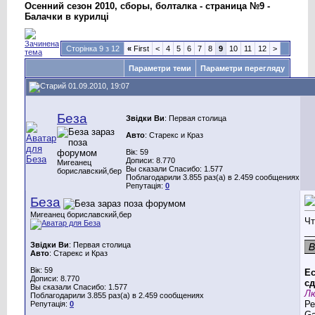
Осенний сезон 2010, сборы, болталка - страница №9 -
Балачки в курилці
Сторінка 9 з 12
«
First
<
4
5
6
7
8
9
10
11
12
>
Параметри теми
Параметри перегляду
01.09.2010, 19:07
Беза
Звідки Ви
: Первая столица
Авто
: Старекс и Краз
Вік: 59
Дописи: 8.770
Мигеанец
Вы сказали Спасибо: 1.577
бориславский,бер
Поблагодарили 3.855 раз(а) в 2.459 сообщениях
Репутація:
0
Беза
Мигеанец бориславский,бер
Чт
__
Звідки Ви
: Первая столица
Авто
: Старекс и Краз
Вік: 59
Ес
Дописи: 8.770
сд
Вы сказали Спасибо: 1.577
Лю
Поблагодарили 3.855 раз(а) в 2.459 сообщениях
Ре
Репутація:
0
G