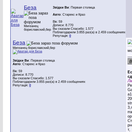
Беза
Звідки Ви
: Первая столица
Авто
: Старекс и Краз
Вік: 59
Дописи: 8.770
Мигеанец
Вы сказали Спасибо: 1.577
бориславский,бер
Поблагодарили 3.855 раз(а) в 2.459 сообщениях
Репутація:
0
Беза
Мигеанец бориславский,бер
мо
__
Звідки Ви
: Первая столица
Авто
: Старекс и Краз
Вік: 59
Ес
Дописи: 8.770
сд
Вы сказали Спасибо: 1.577
Лю
Поблагодарили 3.855 раз(а) в 2.459 сообщениях
Ре
Репутація:
0
G
a1
20
st
3,
rr
ор
Ст
рн
т,