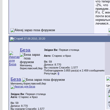
что тепер
-2%, что
приедим..
P.s. С же
почти все
нормальн
лечимся..
27.08.2010, 20:20
Беза
Звідки Ви
: Первая столица
Авто
: Старекс и Краз
Вік: 59
Дописи: 8.770
Мигеанец
Вы сказали Спасибо: 1.577
бориславский,бер
Поблагодарили 3.855 раз(а) в 2.459 сообщениях
Репутація:
0
Беза
Мигеанец бориславский,бер
Ци
Д
Звідки Ви
: Первая столица
Авто
: Старекс и Краз
п
Вік: 59
"
Дописи: 8.770
Вы сказали Спасибо: 1.577