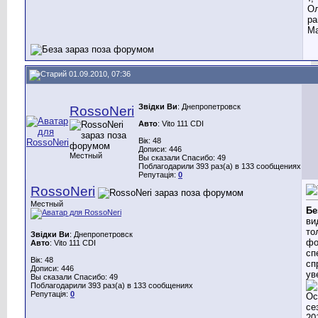
Ол
ра
Ма
01.09.2010, 07:36
Звідки Ви
: Днепропетровск
RossoNeri
Авто
: Vito 111 CDI
Вік: 48
Дописи: 446
Местный
Вы сказали Спасибо: 49
Поблагодарили 393 раз(а) в 133 сообщениях
Репутація:
0
RossoNeri
Местный
Бе
ви
то
Звідки Ви
: Днепропетровск
фо
Авто
: Vito 111 CDI
сп
Вік: 48
сп
Дописи: 446
ув
Вы сказали Спасибо: 49
Поблагодарили 393 раз(а) в 133 сообщениях
Репутація:
0