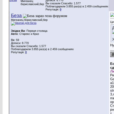
Дописи: 8.770
Мигеанец
Вы сказали Спасибо: 1.577
бориславский,бер
Поблагодарили 3.855 раз(а) в 2.459 сообщениях
Репутація:
0
Беза
Мигеанец бориславский,бер
Ци
Д
Звідки Ви
: Первая столица
Авто
: Старекс и Краз
Вік: 59
Дописи: 8.770
Ну
Вы сказали Спасибо: 1.577
__
Поблагодарили 3.855 раз(а) в 2.459 сообщениях
Репутація:
0
Ес
сд
Лю
Ре
G
a1
20
st
3,
rr
ор
Ст
рн
т,