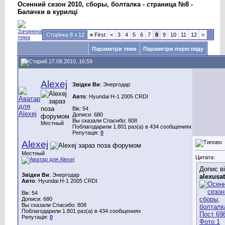
Осенний сезон 2010, сборы, болталка - страница №8 -
Балачки в курилці
Сторінка 8 з 12
«
First
<
3
4
5
6
7
8
9
10
11
12
>
Параметри теми
Параметри перегляду
27.08.2010, 16:59
Alexej
Звідки Ви
: Энергодар
Авто
: Hyundai H-1 2005 CRDI
Вік: 54
Дописи: 680
Вы сказали Спасибо: 808
Местный
Поблагодарили 1.801 раз(а) в 434 сообщениях
Репутація:
0
Alexej
Местный
Цитата:
Допис в
Звідки Ви
: Энергодар
alexusa
Авто
: Hyundai H-1 2005 CRDI
Вік: 54
Дописи: 680
Вы сказали Спасибо: 808
Поблагодарили 1.801 раз(а) в 434 сообщениях
Репутація:
0