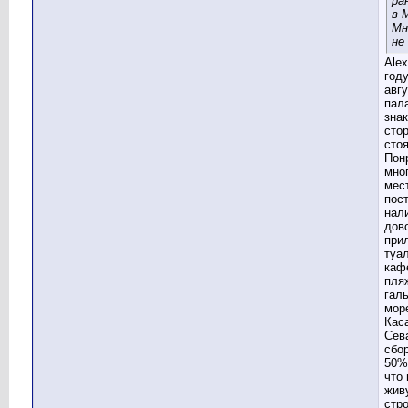
ра
в 
Мн
не
Alex
году
авгу
пал
зна
сто
сто
Пон
мно
мест
пос
нал
дов
при
туа
каф
пля
галь
мор
Кас
Сев
сбор
50%
что
жив
стр