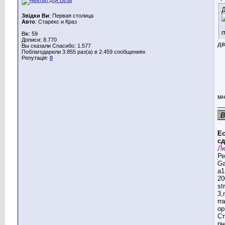
Д
Звідки Ви
: Первая столица
Авто
: Старекс и Краз
Вік: 59
Дописи: 8.770
дв
Вы сказали Спасибо: 1.577
Поблагодарили 3.855 раз(а) в 2.459 сообщениях
Репутація:
0
м
__
Ес
сд
Лю
Ре
G
a1
20
st
3,
rr
ор
Ст
рн