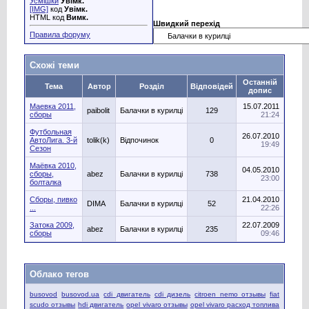
Усмішки
Увімк.
[IMG]
код
Увімк.
HTML код
Вимк.
Швидкий перехід
Правила форуму
Схожі теми
Останній
Тема
Автор
Розділ
Відповідей
допис
Маевка 2011,
15.07.2011
paibolit
Балачки в курилці
129
сборы
21:24
Футбольная
26.07.2010
АвтоЛига. 3-й
tolik(k)
Відпочинок
0
19:49
Сезон
Маёвка 2010,
04.05.2010
сборы,
abez
Балачки в курилці
738
23:00
болталка
Сборы, пивко
21.04.2010
DIMA
Балачки в курилці
52
...
22:26
Затока 2009,
22.07.2009
abez
Балачки в курилці
235
сборы
09:46
Облако тегов
busovod
busovod.ua
cdi двигатель
cdi дизель
citroen nemo отзывы
fiat
scudo отзывы
hdi двигатель
opel vivaro отзывы
opel vivaro расход топлива