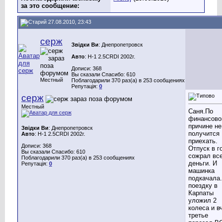
за это сообщение:
27.08.2010, 23:43
серж
Звідки Ви
: Днепропетровск
Авто
: H-1 2.5CRDI 2002г.
Дописи: 368
Вы сказали Спасибо: 610
Местный
Поблагодарили 370 раз(а) в 253 сообщениях
Репутація:
0
серж
Местный
Саня.По
финансово
причине не
Звідки Ви
: Днепропетровск
получится
Авто
: H-1 2.5CRDI 2002г.
приехать.
Дописи: 368
Отпуск в г
Вы сказали Спасибо: 610
сожрал вс
Поблагодарили 370 раз(а) в 253 сообщениях
деньги. И
Репутація:
0
машинка
подкачала.
поездку в
Карпаты
уложил 2
колеса и в
третье