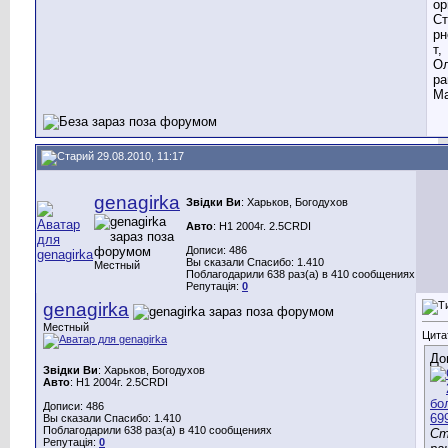
ор
Ст
рн
т,
Ол
ра
Ма
29.08.2010, 11:17
genagirka
Звідки Ви
: Харьков, Богодухов
Авто
: H1 2004г. 2.5CRDI
Дописи: 486
Вы сказали Спасибо: 1.410
Местный
Поблагодарили 638 раз(а) в 410 сообщениях
Репутація:
0
genagirka
Местный
Цита
До
Звідки Ви
: Харьков, Богодухов
Авто
: H1 2004г. 2.5CRDI
Дописи: 486
Вы сказали Спасибо: 1.410
Поблагодарили 638 раз(а) в 410 сообщениях
Ст
Репутація:
0