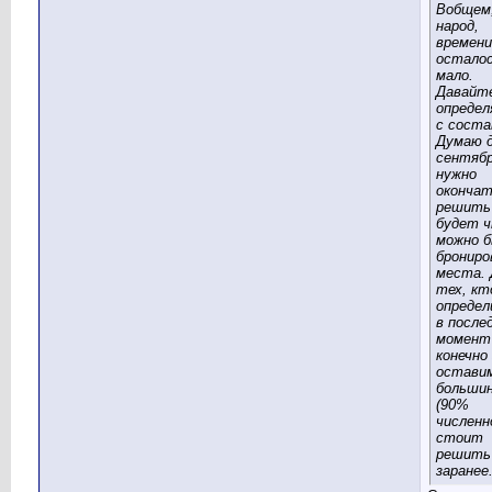
Вобщем
народ,
времени
остало
мало.
Давайт
опреде
с соста
Думаю д
сентяб
нужно
окончат
решить
будет 
можно 
бронир
места. 
тех, кт
опреде
в после
момент
конечно
оставим
больши
(90%
численн
стоит
решить
заранее