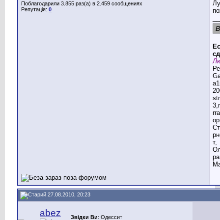
Лу
Поблагодарили 3.855 раз(а) в 2.459 сообщениях
Репутація:
0
п
__
Ес
сд
Лю
Ре
G
a1
20
st
3,
rr
ор
Ст
рн
т,
Ол
ра
Ма
27.08.2010, 20:23
abez
Звідки Ви
: Одессит