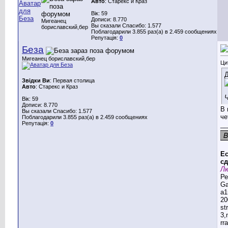
Авто
: Старекс и Краз
Вік: 59
Дописи: 8.770
Мигеанец
Вы сказали Спасибо: 1.577
бориславский,бер
Поблагодарили 3.855 раз(а) в 2.459 сообщениях
Репутація:
0
Беза
Мигеанец бориславский,бер
Ци
Д
Звідки Ви
: Первая столица
Авто
: Старекс и Краз
Ч
Вік: 59
Дописи: 8.770
В 
Вы сказали Спасибо: 1.577
че
Поблагодарили 3.855 раз(а) в 2.459 сообщениях
Репутація:
0
__
Ес
сд
Лю
Ре
G
a1
20
st
3,
rr