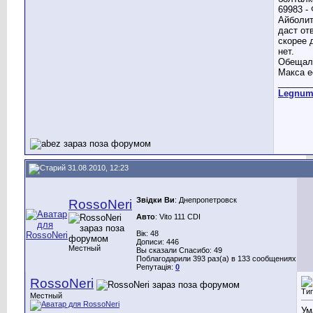
Айболит
даст отв
скорее 
нет.
Обещал 
Макса е
_______
Legnu
31.08.2010, 12:23
Звідки Ви
: Днепропетровск
RossoNeri
Авто
: Vito 111 CDI
Вік: 48
Дописи: 446
Местный
Вы сказали Спасибо: 49
Поблагодарили 393 раз(а) в 133 сообщениях
Репутація:
0
RossoNeri
Местный
Ум