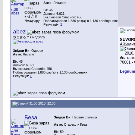
Авто
: Лисапет
Вік: 45
Дописи: 6.621
やまざる ::
Вы сказали Спасибо: 456
Ямадзару
Поблагодарили 1.886 раз(а) в 1.136 сообщениях
Репутація:
1
abez
やまざる :: Ямадзару
SUVOR
Айболит
Звідки Ви
: Одессит
Авто
: Лисапет
Вік: 45
Дописи: 6.621
_______
Вы сказали Спасибо: 456
Legnu
Поблагодарили 1.886 раз(а) в 1.136 сообщениях
Репутація:
1
31.08.2010, 22:33
Беза
Звідки Ви
: Первая столица
Авто
: Старекс и Краз
Вік: 59