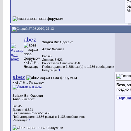
Ол
ра
Ма
27.08.2010, 21:13
abez
Звідки Ви
: Одессит
Авто
: Лисапет
Вік: 45
Дописи: 6.621
やまざる ::
Вы сказали Спасибо: 456
Ямадзару
Поблагодарили 1.886 раз(а) в 1.136 сообщениях
Репутація:
1
abez
やまざる :: Ямадзару
Беза
, у
поздно 
_______
Звідки Ви
: Одессит
Legnu
Авто
: Лисапет
Вік: 45
Дописи: 6.621
Вы сказали Спасибо: 456
Поблагодарили 1.886 раз(а) в 1.136 сообщениях
Репутація:
1