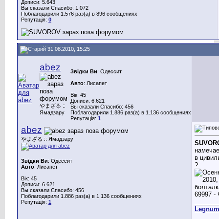
Дописи: 5.643
Вы сказали Спасибо: 1.072
Поблагодарили 1.576 раз(а) в 896 сообщениях
Репутація:
0
31.08.2010, 15:25
abez
Звідки Ви
: Одессит
Авто
: Лисапет
Вік: 45
Дописи: 6.621
やまざる ::
Вы сказали Спасибо: 456
Ямадзару
Поблагодарили 1.886 раз(а) в 1.136 сообщениях
Репутація:
1
abez
やまざる :: Ямадзару
SUVOR
намечае
в цивил
Звідки Ви
: Одессит
?
Авто
: Лисапет
Вік: 45
Дописи: 6.621
Вы сказали Спасибо: 456
Поблагодарили 1.886 раз(а) в 1.136 сообщениях
_______
Репутація:
1
Legnu