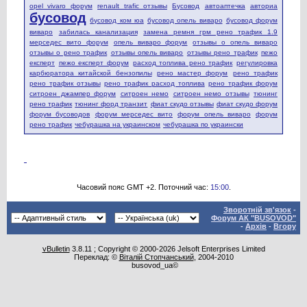
opel vivaro форум
renault trafic отзывы
Бусовод
автоаптечка
авториа
бусовод
бусовод ком юа
бусовод опель виваро
бусовод форум
виваро
забилась канализация
замена ремня грм рено трафик 1.9
мерседес вито форум
опель виваро форум
отзывы о опель виваро
отзывы о рено трафик
отзывы опель виваро
отзывы рено трафик
пежо
експерт
пежо експерт форум
расход топлива рено трафик
регулировка
карбюратора китайской бензопилы
рено мастер форум
рено трафик
рено трафик отзывы
рено трафик расход топлива
рено трафик форум
ситроен джампер форум
ситроен немо
ситроен немо отзывы
тюнинг
рено трафик
тюнинг форд транзит
фиат скудо отзывы
фиат скудо форум
форум бусоводов
форум мерседес вито
форум опель виваро
форум
рено трафик
чебурашка на украинском
чебурашка по украински
Часовий пояс GMT +2. Поточний час:
15:00
.
Зворотній зв'язок
-
Форум АК "BUSOVOD"
-
Архів
-
Вгору
vBulletin
3.8.11 ; Copyright © 2000-2026 Jelsoft Enterprises Limited
Переклад: ©
Віталій Стопчанський
, 2004-2010
busovod_ua©