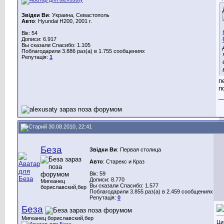
Звідки Ви
: Украина, Севастополь
Авто
: Hyundai H200, 2001 г.
Вік: 54
Дописи: 6.917
Вы сказали Спасибо: 1.105
Поблагодарили 3.886 раз(а) в 1.755 сообщениях
Репутація:
1
п
п
_
30.08.2010, 22:41
Беза
Звідки Ви
: Первая столица
Авто
: Старекс и Краз
Вік: 59
Дописи: 8.770
Мигеанец
Вы сказали Спасибо: 1.577
бориславский,бер
Поблагодарили 3.855 раз(а) в 2.459 сообщениях
Репутація:
0
Беза
Мигеанец бориславский,бер
Ци