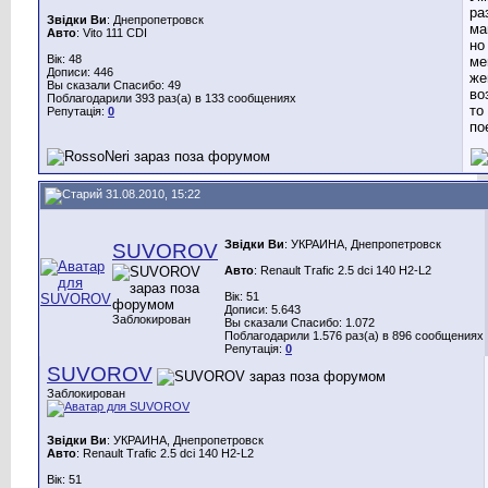
ра
Звідки Ви
: Днепропетровск
ма
Авто
: Vito 111 CDI
но
Вік: 48
ме
Дописи: 446
же
Вы сказали Спасибо: 49
во
Поблагодарили 393 раз(а) в 133 сообщениях
то
Репутація:
0
по
31.08.2010, 15:22
Звідки Ви
: УКРАИНА, Днепропетровск
SUVOROV
Авто
: Renault Trafic 2.5 dci 140 H2-L2
Вік: 51
Дописи: 5.643
Заблокирован
Вы сказали Спасибо: 1.072
Поблагодарили 1.576 раз(а) в 896 сообщениях
Репутація:
0
SUVOROV
Заблокирован
Звідки Ви
: УКРАИНА, Днепропетровск
Авто
: Renault Trafic 2.5 dci 140 H2-L2
Вік: 51