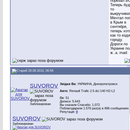
порезал.ВС
Теперь буд
то
выкручиват
Мечтал по
в Крым в
сентября,
теперь хот
как то езд
городу.
Дороги по
Украине по
ж..а.:mad:
28.08.2010, 06:58
Звідки Ви
: УКРАИНА, Днепропетровск
SUVOROV
Авто
: Renault Trafic 2.5 dci 140 H2-L2
Вік: 51
Дописи: 5.643
Заблокирован
Вы сказали Спасибо: 1.072
Поблагодарили 1.576 раз(а) в 896 сообщениях
Репутація:
0
SUVOROV
Заблокирован