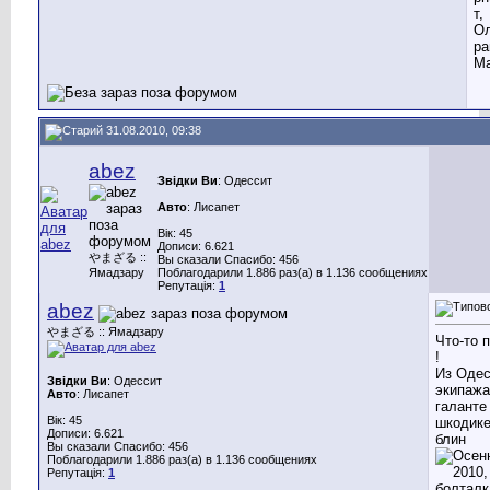
т,
Ол
ра
Ма
31.08.2010, 09:38
abez
Звідки Ви
: Одессит
Авто
: Лисапет
Вік: 45
Дописи: 6.621
やまざる ::
Вы сказали Спасибо: 456
Ямадзару
Поблагодарили 1.886 раз(а) в 1.136 сообщениях
Репутація:
1
abez
やまざる :: Ямадзару
Что-то 
!
Из Одес
Звідки Ви
: Одессит
экипажа 
Авто
: Лисапет
галанте
Вік: 45
шкодике
Дописи: 6.621
блин
Вы сказали Спасибо: 456
Поблагодарили 1.886 раз(а) в 1.136 сообщениях
Репутація:
1