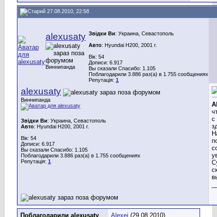
27.08.2010, 22:58
Звідки Ви
: Украина, Севастополь
alexusaty
Авто
: Hyundai H200, 2001 г.
Вік: 54
Дописи: 6.917
Виннипанда
Вы сказали Спасибо: 1.105
Поблагодарили 3.886 раз(а) в 1.755 сообщениях
Репутація:
1
alexusaty
Виннипанда
A
ч
с
Звідки Ви
: Украина, Севастополь
з
Авто
: Hyundai H200, 2001 г.
Н
Вік: 54
п
Дописи: 6.917
с
Вы сказали Спасибо: 1.105
у
Поблагодарили 3.886 раз(а) в 1.755 сообщениях
Репутація:
1
С
с
в
_
Поблагодарили alexusaty
Alexej
(29.08.2010)