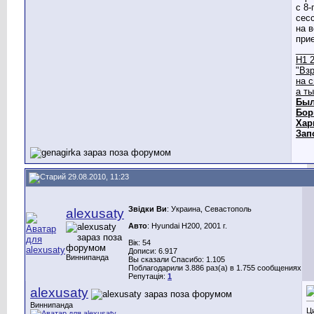
с 8-
сесс
на 
прие
___
Н1 2
"Вз
на 
а т
Был
Бор
Хар
Зап
29.08.2010, 11:23
Звідки Ви
: Украина, Севастополь
alexusaty
Авто
: Hyundai H200, 2001 г.
Вік: 54
Дописи: 6.917
Виннипанда
Вы сказали Спасибо: 1.105
Поблагодарили 3.886 раз(а) в 1.755 сообщениях
Репутація:
1
alexusaty
Виннипанда
Ц