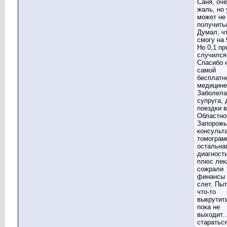
Саня, оч
жаль, но 
может не
получить
Думал, ч
смогу на 
Но 0,1 пр
случился
Спасибо 
самой
бесплатн
медицине
Заболела
супруга, 
поездки в
Областно
Запорожь
консульт
томограм
остальна
диагности
плюс лек
сожрали
финансы 
слет. Пы
что-то
выкрутить
пока не
выходит..
стараться