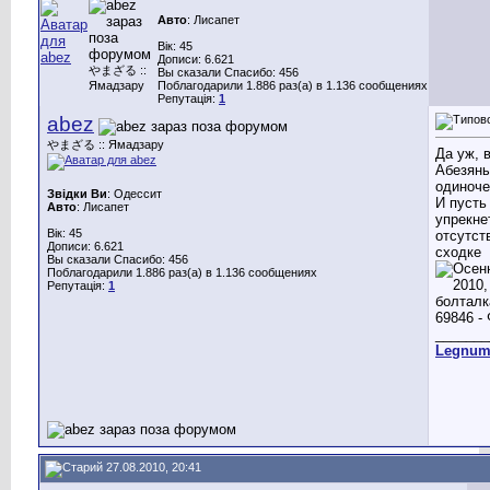
Авто
: Лисапет
Вік: 45
Дописи: 6.621
やまざる ::
Вы сказали Спасибо: 456
Ямадзару
Поблагодарили 1.886 раз(а) в 1.136 сообщениях
Репутація:
1
abez
やまざる :: Ямадзару
Да уж, в
Абезяны
одиноче
Звідки Ви
: Одессит
И пусть 
Авто
: Лисапет
упрекне
Вік: 45
отсутст
Дописи: 6.621
сходке
Вы сказали Спасибо: 456
Поблагодарили 1.886 раз(а) в 1.136 сообщениях
Репутація:
1
_______
Legnu
27.08.2010, 20:41