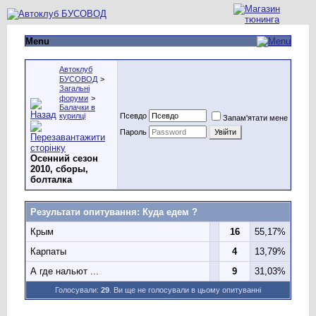
Menu
Автоклуб
БУСОВОД
>
Загальні
форуми
>
Балачки в
курилці
Псевдо
Запам'ятати мене
Пароль
Осенний сезон
2010, сборы,
болталка
Результати опитування
: Куда едем ?
Крым
16
55,17%
Карпаты
4
13,79%
А где нальют ...
9
31,03%
Голосували:
29
. Ви ще не голосували в цьому опитуванні