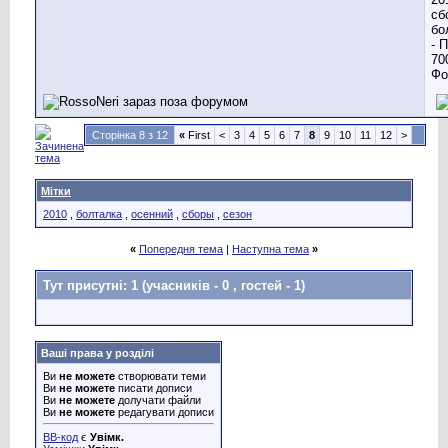
Сторінка 8 з 12
«
First
<
3
4
5
6
7
8
9
10
11
12
>
Мітки
2010
,
болталка
,
осенний
,
сборы
,
сезон
«
Попередня тема
|
Наступна тема
»
Тут присутні: 1
(учасників - 0 , гостей - 1)
Ваші права у розділі
Ви
не можете
створювати теми
Ви
не можете
писати дописи
Ви
не можете
долучати файли
Ви
не можете
редагувати дописи
BB-код
є
Увімк.