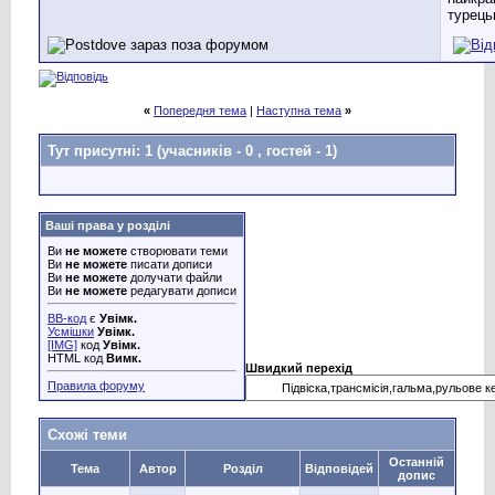
турець
«
Попередня тема
|
Наступна тема
»
Тут присутні: 1
(учасників - 0 , гостей - 1)
Ваші права у розділі
Ви
не можете
створювати теми
Ви
не можете
писати дописи
Ви
не можете
долучати файли
Ви
не можете
редагувати дописи
BB-код
є
Увімк.
Усмішки
Увімк.
[IMG]
код
Увімк.
HTML код
Вимк.
Швидкий перехід
Правила форуму
Схожі теми
Останній
Тема
Автор
Розділ
Відповідей
допис