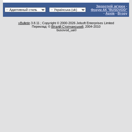
Зворотній зв'язок
-
Форум АК "BUSOVOD"
-
Архів
-
Вгору
vBulletin
3.8.11 ; Copyright © 2000-2026 Jelsoft Enterprises Limited
Переклад: ©
Віталій Стопчанський
, 2004-2010
busovod_ua©