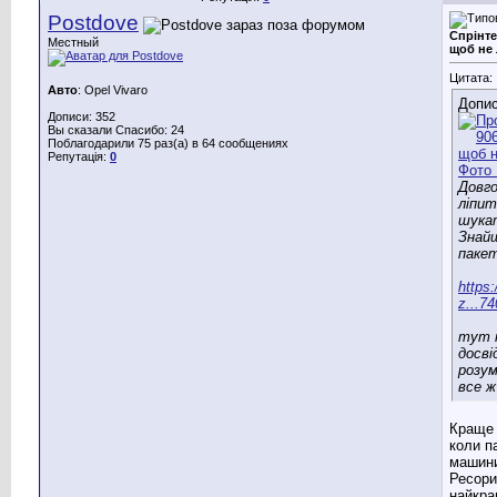
Postdove
Спрінте
Местный
щоб не
Цитата:
Авто
: Opel Vivaro
Допис
Дописи: 352
Вы сказали Спасибо: 24
Поблагодарили 75 раз(а) в 64 сообщениях
Репутація:
0
Довг
ліпит
шука
Знайш
пакет
https
z...74
тут п
досві
розум
все ж
Краще 
коли п
машини
Ресори
найкра