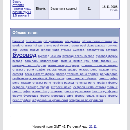
Варто
ставити
18.11.2008
титаны якщо
Віталік
Балачки в курилці
11
19:44
возиш грузы
1.5 тонны ?
Облако тегов
busovod
busovod.ua
cdi двигатель
cdi дизель
citroen nemo отзывы
fiat
scudo отзывы
hdi двигатель
opel vivaro отзывы
opel vivaro расход топлива
opel vivaro форум
renault trafic отзывы
Бусовод
автоаптечка
авториа
бусовод
бусовод ком юа
бусовод опель виваро
бусовод форум
виваро
забилась канализация
замена ремня грм рено трафик 1.9
мерседес вито форум
опель виваро форум
отзывы о опель виваро
отзывы о рено трафик
отзывы опель виваро
отзывы рено трафик
пежо
експерт
пежо експерт форум
расход топлива рено трафик
регулировка
карбюратора китайской бензопилы
рено мастер форум
рено трафик
рено трафик отзывы
рено трафик расход топлива
рено трафик форум
ситроен джампер форум
ситроен немо
ситроен немо отзывы
тюнинг
рено трафик
тюнинг форд транзит
фиат скудо отзывы
фиат скудо форум
форум бусоводов
форум мерседес вито
форум опель виваро
форум
рено трафик
чебурашка на украинском
чебурашка по украински
Часовий пояс GMT +2. Поточний час:
21:11
.