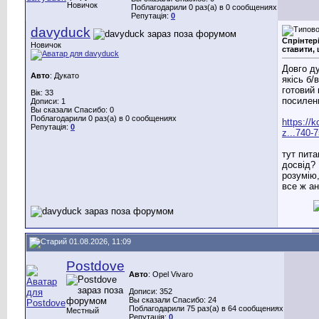
Новичок
Поблагодарили 0 раз(а) в 0 сообщениях
Репутація:
0
davyduck
Спрінтер
Новичок
ставити,
Довго д
Авто
: Дукато
якісь б/
готовий
Вік: 33
посилен
Дописи: 1
Вы сказали Спасибо: 0
Поблагодарили 0 раз(а) в 0 сообщениях
https://
Репутація:
0
z...740-
тут пита
досвід?
розумію
все ж а
01.08.2026, 11:09
Postdove
Авто
: Opel Vivaro
Дописи: 352
Вы сказали Спасибо: 24
Поблагодарили 75 раз(а) в 64 сообщениях
Местный
Репутація:
0