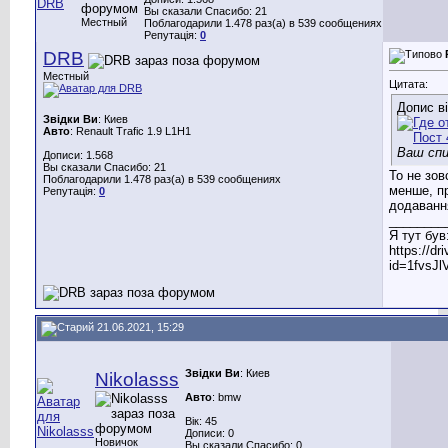
Вы сказали Спасибо: 21
Местный
Поблагодарили 1.478 раз(а) в 539 сообщениях
Репутація:
0
DRB
Местный
Цитата:
Допис в
Звідки Ви
: Киев
Авто
: Renault Trafic 1.9 L1H1
Ваш спи
Дописи: 1.568
Вы сказали Спасибо: 21
То не зов
Поблагодарили 1.478 раз(а) в 539 сообщениях
менше, п
Репутація:
0
додавання
________
Я тут був
https://d
id=1fvsJ
21.06.2021, 15:29
Звідки Ви
: Киев
Nikolasss
Авто
: bmw
Вік: 45
Дописи: 0
Новичок
Вы сказали Спасибо: 0