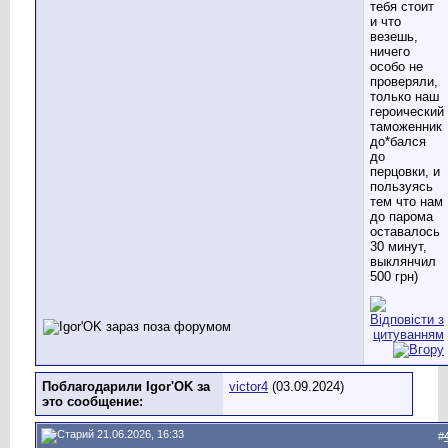
тебя стоит
и что
везешь,
ничего
особо не
проверяли,
только наш
героический
таможенник
до*бался
до
перцовки, и
пользуясь
тем что нам
до парома
оставалось
30 минут,
выклянчил
500 грн)
Поблагодарили Igor'OK за
victor4
(03.09.2024)
это сообщение:
21.06.2026, 16:33
#