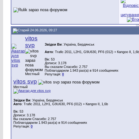
24.06.2026, 09:27
vitos
svp
Звідки Ви
: Україна, Бердянськ
Авто
: Trafic 2011, L2H1, G9U630, PF6 (012) + Каngoo II, 1,6
Вік: 53
Дописи: 3.178
Вы сказали Спасибо: 2.757
Поблагодарили 1.943 раз(а) в 914 сообщениях
Местный
Репутація:
0
vitos svp
Местный
Звідки Ви
: Україна, Бердянськ
Авто
: Trafic 2011, L2H1, G9U630, PF6 (012) + Каngoo II, 1,6b
Вік: 53
Дописи: 3.178
Вы сказали Спасибо: 2.757
Поблагодарили 1.943 раз(а) в 914 сообщениях
Репутація:
0