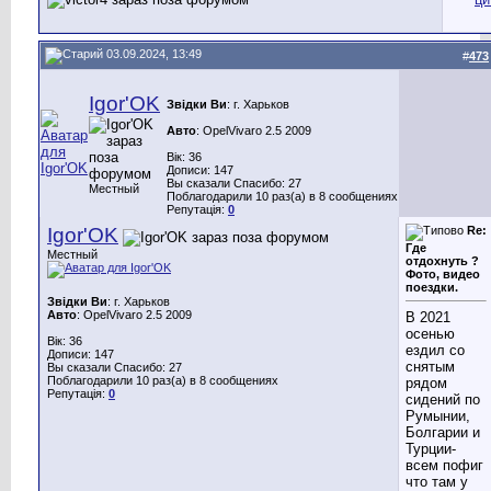
03.09.2024, 13:49
#
473
Igor'OK
Звідки Ви
: г. Харьков
Авто
: OpelVivaro 2.5 2009
Вік: 36
Дописи: 147
Вы сказали Спасибо: 27
Местный
Поблагодарили 10 раз(а) в 8 сообщениях
Репутація:
0
Igor'OK
Re:
Где
Местный
отдохнуть ?
Фото, видео
поездки.
Звідки Ви
: г. Харьков
Авто
: OpelVivaro 2.5 2009
В 2021
осенью
Вік: 36
ездил со
Дописи: 147
снятым
Вы сказали Спасибо: 27
Поблагодарили 10 раз(а) в 8 сообщениях
рядом
Репутація:
0
сидений по
Румынии,
Болгарии и
Турции-
всем пофиг
что там у