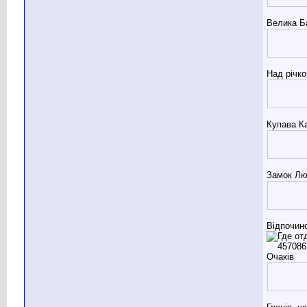
Велика Б
Над річк
Купава Ка
Замок Лю
Відпочин
Очаків