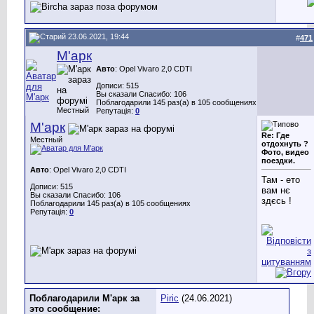
23.06.2021, 19:44
#
471
М'арк
Авто
: Opel Vivaro 2,0 CDTI
Дописи: 515
Вы сказали Спасибо: 106
Поблагодарили 145 раз(а) в 105 сообщениях
Местный
Репутація:
0
М'арк
Re: Где
Местный
отдохнуть ?
Фото, видео
поездки.
Авто
: Opel Vivaro 2,0 CDTI
Там - ето
Дописи: 515
вам нє
Вы сказали Спасибо: 106
здєсь !
Поблагодарили 145 раз(а) в 105 сообщениях
Репутація:
0
Поблагодарили М'арк за
Piric
(24.06.2021)
это сообщение: