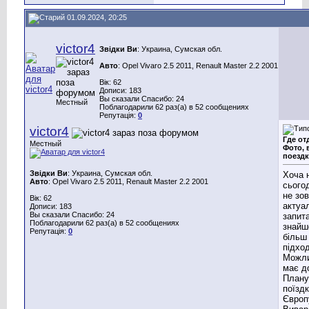
01.09.2024, 20:25
victor4
Звідки Ви
: Украина, Сумская обл.
Авто
: Opel Vivaro 2.5 2011, Renault Master 2.2 2001
Вік: 62
Дописи: 183
Вы сказали Спасибо: 24
Местный
Поблагодарили 62 раз(а) в 52 сообщениях
Репутація:
0
victor4
Где от
Местный
Фото, 
поездк
Звідки Ви
: Украина, Сумская обл.
Хоча 
Авто
: Opel Vivaro 2.5 2011, Renault Master 2.2 2001
сього
не зов
Вік: 62
актуал
Дописи: 183
Вы сказали Спасибо: 24
запита
Поблагодарили 62 раз(а) в 52 сообщениях
знайш
Репутація:
0
більш
підхо
Можли
має до
План
поїздк
Європ