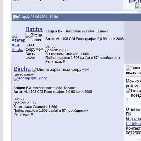
23.06.2021, 14:46
Bircha
Звідки Ви
: Николаевская обл. Казанка
Авто
: Vito 108 CDI Рено трафик 2,0 90 пони 2008
Вік: 53
Дописи: 2.196
Где то
Вы сказали Спасибо: 1.666
рядом
Поблагодарили 1.506 раз(а) в 874 сообщениях
Репутація:
0
Bircha
видео п
Где то рядом
Можно е
рекоме
Звідки Ви
: Николаевская обл. Казанка
Авто
: Vito 108 CDI Рено трафик 2,0 90 пони 2008
Вік: 53
Дописи: 2.196
______
Вы сказали Спасибо: 1.666
Ответы 
Поблагодарили 1.506 раз(а) в 874 сообщениях
ПК
Репутація:
0
http://
t=15466
Контакт
0672500