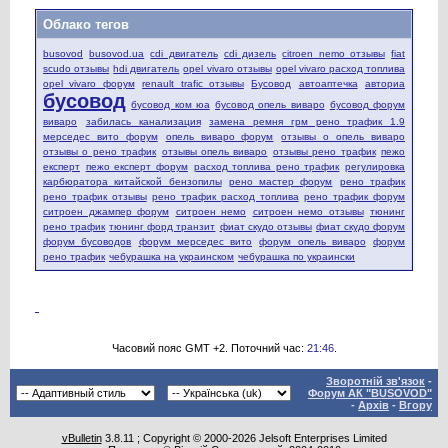
Облако тегов
busovod
busovod.ua
cdi двигатель
cdi дизель
citroen nemo отзывы
fiat
scudo отзывы
hdi двигатель
opel vivaro отзывы
opel vivaro расход топлива
opel vivaro форум
renault trafic отзывы
Бусовод
автоаптечка
авториа
бусовод
бусовод ком юа
бусовод опель виваро
бусовод форум
виваро
забилась канализация
замена ремня грм рено трафик 1.9
мерседес вито форум
опель виваро форум
отзывы о опель виваро
отзывы о рено трафик
отзывы опель виваро
отзывы рено трафик
пежо
експерт
пежо експерт форум
расход топлива рено трафик
регулировка
карбюратора китайской бензопилы
рено мастер форум
рено трафик
рено трафик отзывы
рено трафик расход топлива
рено трафик форум
ситроен джампер форум
ситроен немо
ситроен немо отзывы
тюнинг
рено трафик
тюнинг форд транзит
фиат скудо отзывы
фиат скудо форум
форум бусоводов
форум мерседес вито
форум опель виваро
форум
рено трафик
чебурашка на украинском
чебурашка по украински
Часовий пояс GMT +2. Поточний час:
21:46
.
Зворотній зв'язок
-
Форум АК "BUSOVOD"
-
Архів
-
Вгору
vBulletin
3.8.11 ; Copyright © 2000-2026 Jelsoft Enterprises Limited