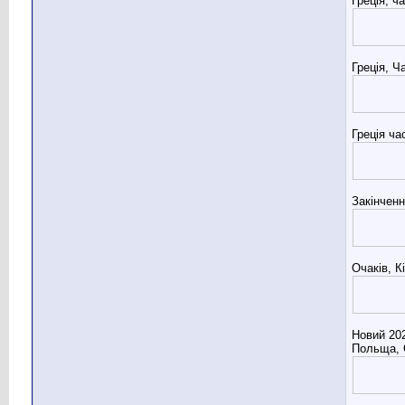
Греція, ч
Греція, Ч
Греція ча
Закінченн
Очаків, К
Новий 202
Польща, 