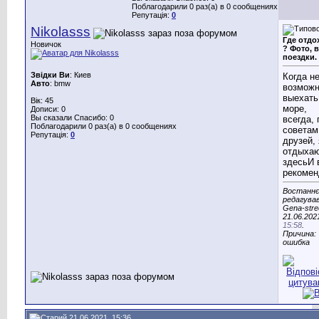
Поблагодарили 0 раз(а) в 0 сообщениях
Репутація:
0
Nikolasss
Где отдо
Новичок
? Фото, 
поездки.
Звідки Ви
: Киев
Когда н
Авто
: bmw
возможн
выехать
Вік: 45
море,
Дописи: 0
Вы сказали Спасибо: 0
всегда, 
Поблагодарили 0 раз(а) в 0 сообщениях
советам
Репутація:
0
друзей, 
отдыха
здесьИ 
рекомен
Востаннє
редагува
Gena-stre
21.06.202
15:58
.
Причина:
ошибка
21.06.2021, 15:36