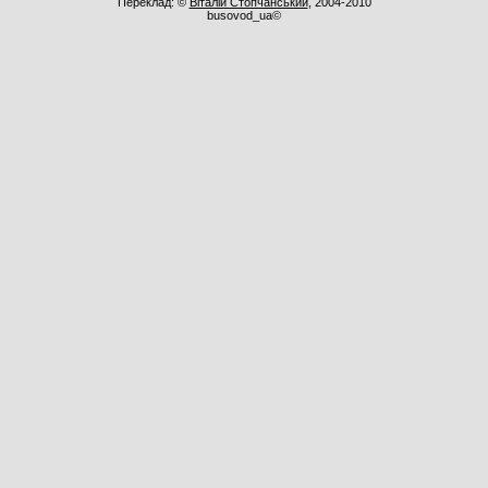
Переклад: ©
Віталій Стопчанський
, 2004-2010
busovod_ua©