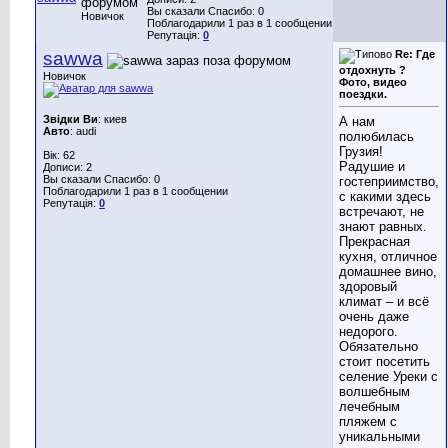
Вы сказали Спасибо: 0
Новичок
Поблагодарили 1 раз в 1 сообщении
Репутація:
0
sawwa
Re: Где
отдохнуть ?
Новичок
Фото, видео
поездки.
Звідки Ви
: киев
А нам
Авто
: audi
полюбилась
Грузия!
Вік: 62
Радушие и
Дописи: 2
Вы сказали Спасибо: 0
гостеприимство,
Поблагодарили 1 раз в 1 сообщении
с какими здесь
Репутація:
0
встречают, не
знают равных.
Прекрасная
кухня, отличное
домашнее вино,
здоровый
климат – и всё
очень даже
недорого.
Обязательно
стоит посетить
селение Уреки с
волшебным
лечебным
пляжем с
уникальными