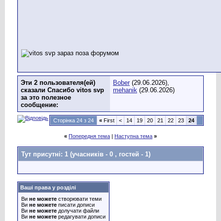
Эти 2 пользователя(ей)
Bober
(29.06.2026),
сказали Спасибо vitos svp
mehanik
(29.06.2026)
за это полезное
сообщение:
Сторінка 24 з 24
«
First
<
14
19
20
21
22
23
24
«
Попередня тема
|
Наступна тема
»
Тут присутні: 1
(учасників - 0 , гостей - 1)
Ваші права у розділі
Ви
не можете
створювати теми
Ви
не можете
писати дописи
Ви
не можете
долучати файли
Ви
не можете
редагувати дописи