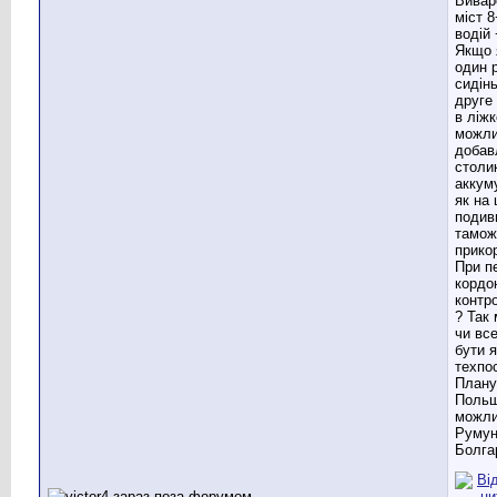
Вивар
міст 
водій 
Якщо 
один 
сидінь
друге
в ліжк
можл
добав
столи
аккум
як на 
подив
тамож
прико
При п
кордо
контр
? Так
чи вс
бути я
техпос
Плану
Польш
можл
Румун
Болгар