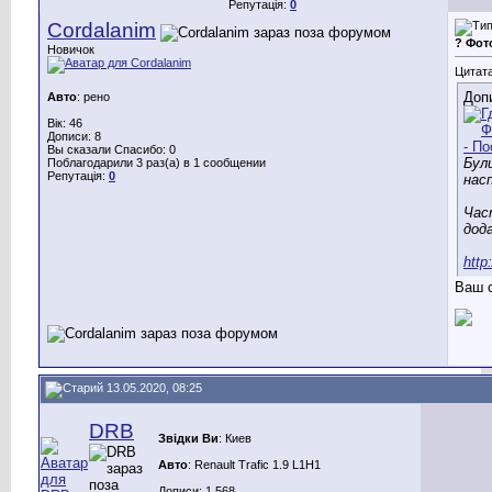
Репутація:
0
Cordalanim
? Фот
Новичок
Цитата
Доп
Авто
: рено
Вік: 46
Дописи: 8
Вы сказали Спасибо: 0
Були
Поблагодарили 3 раз(а) в 1 сообщении
Репутація:
0
нас
Час
дода
http
Ваш с
13.05.2020, 08:25
DRB
Звідки Ви
: Киев
Авто
: Renault Trafic 1.9 L1H1
Дописи: 1.568