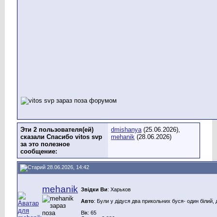
Эти 2 пользователя(ей)
dmishanya
(25.06.2026),
сказали Спасибо vitos svp
mehanik
(28.06.2026)
за это полезное
сообщение:
28.06.2026, 14:42
mehanik
Звідки Ви
: Харьков
Авто
: Були у дідуся два прикольних буся- один білий, 
Вік: 65