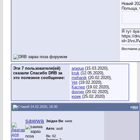
Новий 202
Польща, 
________
Я тут був
https://d
id=1fvsJ
Востаннє р
Эти 7 пользователя(ей)
aragua
(15.03.2020),
сказали Спасибо DRB за
kruk
(12.05.2020),
это полезное сообщение:
mehanik
(20.02.2020),
Vet
(19.02.2020),
Каспер
(19.02.2020),
филин
(20.02.2020),
юрик
(25.02.2020)
24.02.2020, 18:30
#
464
sawwa
Звідки Ви
: киев
Авто
: audi
Вік: 62
Дописи: 2