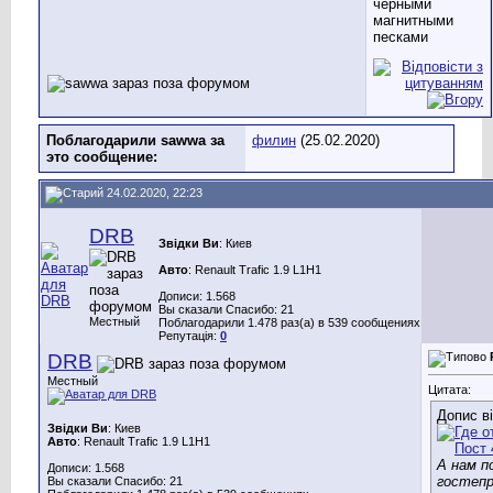
черными
магнитными
песками
Поблагодарили sawwa за
филин
(25.02.2020)
это сообщение:
24.02.2020, 22:23
DRB
Звідки Ви
: Киев
Авто
: Renault Trafic 1.9 L1H1
Дописи: 1.568
Вы сказали Спасибо: 21
Местный
Поблагодарили 1.478 раз(а) в 539 сообщениях
Репутація:
0
DRB
Местный
Цитата:
Допис в
Звідки Ви
: Киев
Авто
: Renault Trafic 1.9 L1H1
А нам п
Дописи: 1.568
гостепр
Вы сказали Спасибо: 21