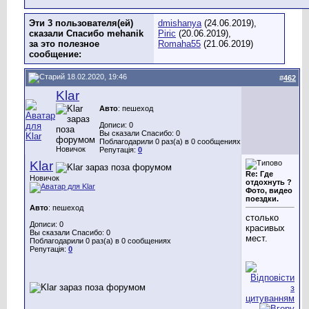
Эти 3 пользователя(ей)
dmishanya
(24.06.2019),
сказали Спасибо mehanik
Piric
(20.06.2019),
за это полезное
Romaha55
(21.06.2019)
сообщение:
18.02.2020, 19:46
#
462
Klar
Авто
: пешеход
Дописи: 0
Вы сказали Спасибо: 0
Поблагодарили 0 раз(а) в 0 сообщениях
Новичок
Репутація:
0
Klar
Re: Где
Новичок
отдохнуть ?
Фото, видео
поездки.
Авто
: пешеход
столько
Дописи: 0
красивых
Вы сказали Спасибо: 0
мест.
Поблагодарили 0 раз(а) в 0 сообщениях
Репутація:
0