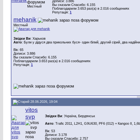
Дописи: 3.886
Вы сказали Спасибо: 6.155
Местный
Поблагодарили 3.653 раз(а) в 2.016 сообщениях
Репутація:
1
mehanik
Местный
Звідки Ви
: Харьков
Авто
: Були у дідуся два прикольних буся- один білий, другий сірий, два надійн
Вік: 65
Дописи: 3.886
Вы сказали Спасибо: 6.155
Поблагодарили 3.653 раз(а) в 2.016 сообщениях
Репутація:
1
28.06.2026, 19:04
vitos
svp
Звідки Ви
: Україна, Бердянськ
Авто
: Trafic 2011, L2H1, G9U630, PF6 (012) + Каngoo II, 1,6
Вік: 53
Дописи: 3.178
Вы сказали Спасибо: 2.757