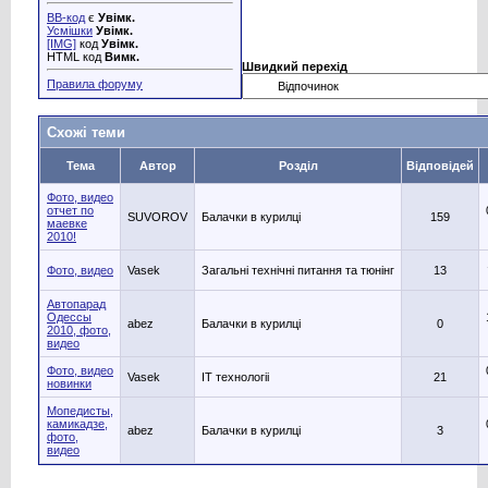
BB-код
є
Увімк.
Усмішки
Увімк.
[IMG]
код
Увімк.
HTML код
Вимк.
Швидкий перехід
Правила форуму
Схожі теми
Тема
Автор
Розділ
Відповідей
Фото, видео
отчет по
SUVOROV
Балачки в курилці
159
маевке
2010!
Фото, видео
Vasek
Загальні технічні питання та тюнінг
13
Автопарад
Одессы
abez
Балачки в курилці
0
2010, фото,
видео
Фото, видео
Vasek
IT технологіі
21
новинки
Мопедисты,
камикадзе,
abez
Балачки в курилці
3
фото,
видео