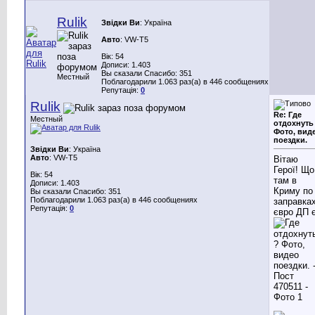
Rulik
Звідки Ви
: Україна
Авто
: VW-Т5
Вік: 54
Дописи: 1.403
Вы сказали Спасибо: 351
Местный
Поблагодарили 1.063 раз(а) в 446 сообщениях
Репутація:
0
Rulik
Re: Где
Местный
отдохнуть
Фото, вид
поездки.
Звідки Ви
: Україна
Авто
: VW-Т5
Вітаю
Герої! Що
Вік: 54
там в
Дописи: 1.403
Криму по
Вы сказали Спасибо: 351
Поблагодарили 1.063 раз(а) в 446 сообщениях
заправках
Репутація:
0
євро ДП 