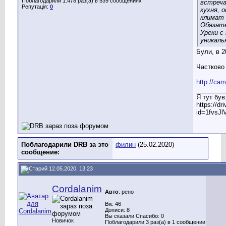
Поблагодарили 1.478 раз(а) в 539 сообщениях
встреча
Репутація:
0
кухня, 
климат 
Обязат
Уреки с
уникал
Були, в 2
Частково 
http://ca
________
Я тут був
https://d
id=1fvsJ
Поблагодарили DRB за это
филин
(25.02.2020)
сообщение:
12.05.2020, 13:23
Cordalanim
Авто
: рено
Вік: 46
Дописи: 8
Вы сказали Спасибо: 0
Новичок
Поблагодарили 3 раз(а) в 1 сообщении