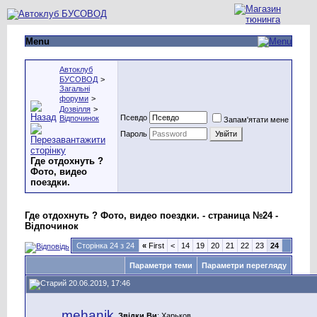
Menu
Автоклуб
БУСОВОД
>
Загальні
форуми
>
Дозвілля
>
Псевдо
Відпочинок
Запам'ятати мене
Пароль
Где отдохнуть ?
Фото, видео
поездки.
Где отдохнуть ? Фото, видео поездки. - страница №24 -
Відпочинок
Сторінка 24 з 24
«
First
<
14
19
20
21
22
23
24
Параметри теми
Параметри перегляду
20.06.2019, 17:46
mehanik
Звідки Ви
: Харьков