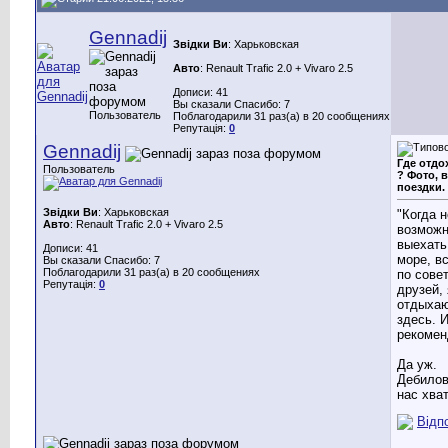
Gennadij
Звідки Ви
: Харьковская
Авто
: Renault Trafic 2.0 + Vivaro 2.5
Дописи: 41
Вы сказали Спасибо: 7
Пользователь
Поблагодарили 31 раз(а) в 20 сообщениях
Репутація:
0
Gennadij
Где отдо
Пользователь
? Фото, 
поездки.
Звідки Ви
: Харьковская
"Когда н
Авто
: Renault Trafic 2.0 + Vivaro 2.5
возможн
выехать
Дописи: 41
море, вс
Вы сказали Спасибо: 7
Поблагодарили 31 раз(а) в 20 сообщениях
по сове
Репутація:
0
друзей, 
отдыха
здесь. 
рекомен
Да уж.
Дебилов
нас хват