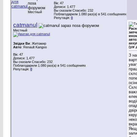
Вік: 47
Дописи: 1.477
Вы сказали Спасибо: 232
Местный
Поблагодарили 1.080 раз(а) в 541 сообщениях
Репутація:
0
catmanul
Расх
Местный
запч
ином
авто
акку
Звідки Ви
: Житомир
(узг 
Авто
: Renault Kangoo
Вік: 47
З на
Дописи: 1.477
варт
Вы сказали Спасибо: 232
уваг
Поблагодарили 1.080 раз(а) в 541 сообщениях
пра
Репутація:
0
скло
попе
осін
Скл
важ
еле
воді
опад
двір
кер
нек
вкра
Якщ
зали