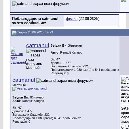
Поблагодарили catmanul
филин
(22.08.2025)
за это сообщение:
28.08.2025, 14:23
catmanul
Звідки Ви
: Житомир
Авто
: Renault Kangoo
Вік: 47
Дописи: 1.477
Вы сказали Спасибо: 232
Местный
Поблагодарили 1.080 раз(а) в 541 сообщениях
Репутація:
0
catmanul
Расх
Местный
запч
ином
авто
акку
Звідки Ви
: Житомир
(узг 
Авто
: Renault Kangoo
Вік: 47
SAT
Дописи: 1.477
кращ
Вы сказали Спасибо: 232
сер
Поблагодарили 1.080 раз(а) в 541 сообщениях
амор
Репутація:
0
дост