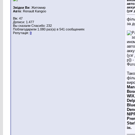
авто
акку
Звідки Ви
: Житомир
(узг 
Авто
: Renault Kangoo
Вік: 47
філ
Дописи: 1.477
за д
Вы сказали Спасибо: 232
Поблагодарили 1.080 раз(а) в 541 сообщениях
Репутація:
0
Так
філь
виро
Man
Bosc
WIX,
Del
Blue
Den
NIP
Pre
Star
ін.
___