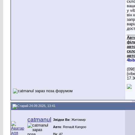
скло
вашо
у vi
він 
запр
варі
дост
___
Авт
філ
авто
скл
авто
4bib
(098
(vib
17.3
24.09.2025, 13:41
catmanul
Звідки Ви
: Житомир
Авто
: Renault Kangoo
Вік: 47