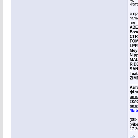
в пр
галь
від 
ABE,
Bos
CTR,
FOM
LPR
Meyl
Nip
MALL
RID
SANG
Text
ZIM
___
Авт
філ
авто
скл
авто
4bib
(098
(vib
17.3