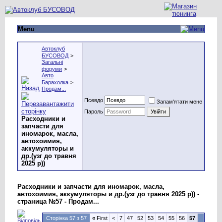
Menu
Автоклуб
БУСОВОД
>
Загальні
форуми
>
Авто
Барахолка
>
Продам...
Псевдо
Запам'ятати мене
Пароль
Расходники и
запчасти для
иномарок, масла,
автохоимия,
аккумуляторы и
др.(узг до травня
2025 р))
Расходники и запчасти для иномарок, масла,
автохоимия, аккумуляторы и др.(узг до травня 2025 р)) -
страница №57 - Продам...
Сторінка 57 з 57
«
First
<
7
47
52
53
54
55
56
57