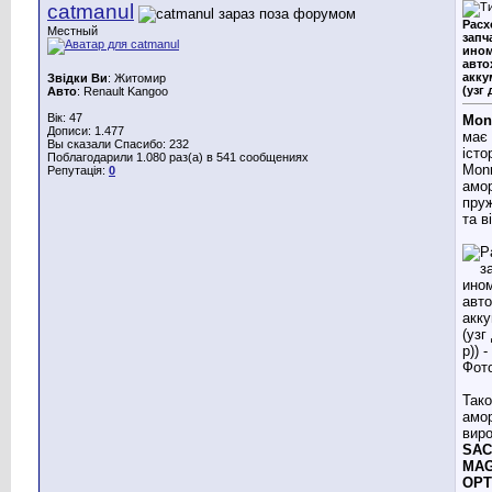
catmanul
Расх
Местный
запч
ином
авто
акку
Звідки Ви
: Житомир
(узг 
Авто
: Renault Kangoo
Вік: 47
Mon
Дописи: 1.477
має 
Вы сказали Спасибо: 232
істор
Поблагодарили 1.080 раз(а) в 541 сообщениях
Monr
Репутація:
0
амор
пруж
та в
Так
амор
виро
SAC
MAG
OPT