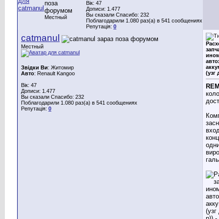
Вік: 47
Дописи: 1.477
Вы сказали Спасибо: 232
Местный
Поблагодарили 1.080 раз(а) в 541 сообщениях
Репутація:
0
catmanul
Расх
Местный
запч
ином
авто
акку
Звідки Ви
: Житомир
(узг 
Авто
: Renault Kangoo
Вік: 47
RE
Дописи: 1.477
коло
Вы сказали Спасибо: 232
дост
Поблагодарили 1.080 раз(а) в 541 сообщениях
Репутація:
0
Ком
засн
вхо
конц
одни
виро
галь