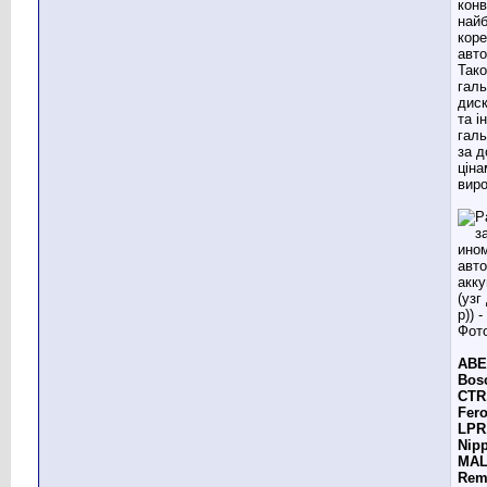
конв
най
кор
авто
Так
галь
диск
та і
галь
за 
ціна
виро
ABE,
Bos
CTR,
Fer
LPR
Nip
MALL
Rem