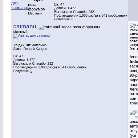
Вік: 47
Дописи: 1.477
Вы сказали Спасибо: 232
Местный
Поблагодарили 1.080 раз(а) в 541 сообщениях
Репутація:
0
catmanul
Расх
Местный
запч
ином
авто
акку
Звідки Ви
: Житомир
(узг 
Авто
: Renault Kangoo
Вік: 47
Іспа
Дописи: 1.477
Indu
Вы сказали Спасибо: 232
засн
Поблагодарили 1.080 раз(а) в 541 сообщениях
році
Репутація:
0
90-р
виро
насо
легк
авто
вант
трак