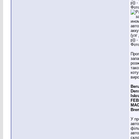
Про
зап
роз
тако
коту
виро
Ber
Den
Iskr
FEB
MAG
Brem
У п
авто
філь
авто
скло