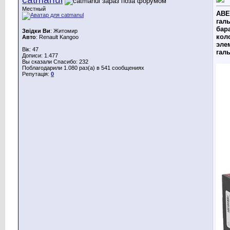
Местный
ABE 
галь
бар
Звідки Ви
: Житомир
кол
Авто
: Renault Kangoo
эле
Вік: 47
гал
Дописи: 1.477
Вы сказали Спасибо: 232
Поблагодарили 1.080 раз(а) в 541 сообщениях
Репутація:
0