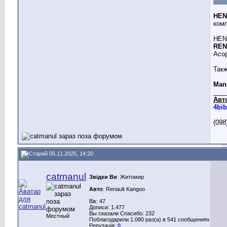
HEN
комп
HENG
REN
Асор
Такж
Mann
___
Авт
4bib
(098
05.11.2025, 14:20
catmanul
Звідки Ви
: Житомир
Авто
: Renault Kangoo
Вік: 47
Дописи: 1.477
Вы сказали Спасибо: 232
Местный
Поблагодарили 1.080 раз(а) в 541 сообщениях
Репутація:
0