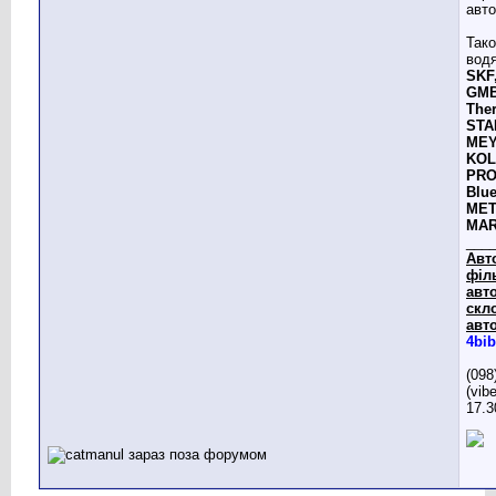
авто
Тако
вод
SKF,
GMB
The
STA
MEY
KOL
PRO
Blue
MET
MAR
___
Авт
філ
авто
скл
авто
4bib
(098
(vib
17.3