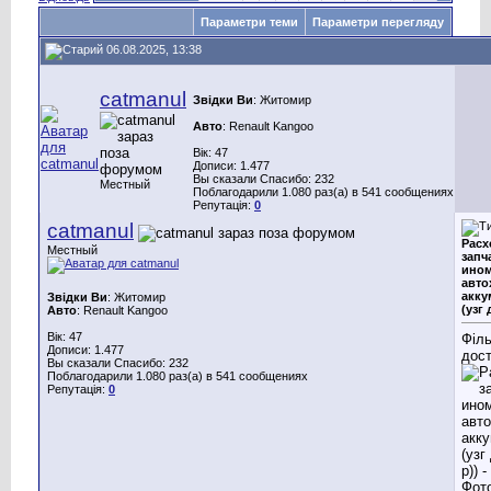
Параметри теми
Параметри перегляду
06.08.2025, 13:38
catmanul
Звідки Ви
: Житомир
Авто
: Renault Kangoo
Вік: 47
Дописи: 1.477
Вы сказали Спасибо: 232
Местный
Поблагодарили 1.080 раз(а) в 541 сообщениях
Репутація:
0
catmanul
Расх
Местный
запч
ином
авто
акку
Звідки Ви
: Житомир
(узг 
Авто
: Renault Kangoo
Вік: 47
Філ
Дописи: 1.477
дост
Вы сказали Спасибо: 232
Поблагодарили 1.080 раз(а) в 541 сообщениях
Репутація:
0