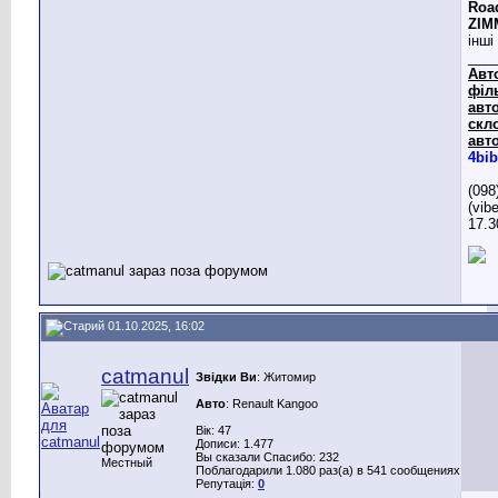
Roa
ZIM
інші
___
Авт
філ
авто
скл
авто
4bib
(098
(vib
17.3
01.10.2025, 16:02
catmanul
Звідки Ви
: Житомир
Авто
: Renault Kangoo
Вік: 47
Дописи: 1.477
Вы сказали Спасибо: 232
Местный
Поблагодарили 1.080 раз(а) в 541 сообщениях
Репутація:
0