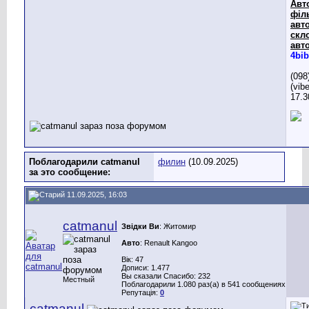
Авт
філ
авто
скл
авто
4bib
(098
(vib
17.3
Поблагодарили catmanul
филин
(10.09.2025)
за это сообщение:
11.09.2025, 16:03
catmanul
Звідки Ви
: Житомир
Авто
: Renault Kangoo
Вік: 47
Дописи: 1.477
Вы сказали Спасибо: 232
Местный
Поблагодарили 1.080 раз(а) в 541 сообщениях
Репутація:
0
catmanul