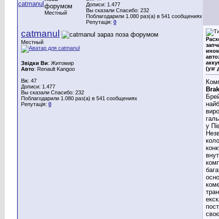
Дописи: 1.477
Вы сказали Спасибо: 232
Местный
Поблагодарили 1.080 раз(а) в 541 сообщениях
Репутація:
0
catmanul
Расх
Местный
запч
ином
авто
акку
Звідки Ви
: Житомир
(узг 
Авто
: Renault Kangoo
Вік: 47
Ком
Дописи: 1.477
Bra
Вы сказали Спасибо: 232
Брей
Поблагодарили 1.080 раз(а) в 541 сообщениях
най
Репутація:
0
вир
галь
у Пі
Нез
кол
конк
внут
комп
бага
осно
коме
тран
екс
пос
своє