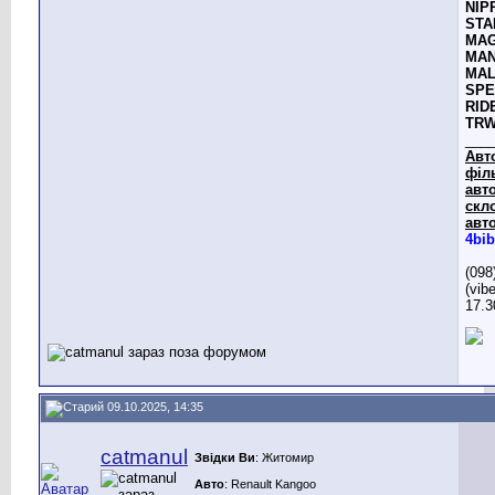
NIP
STA
MAG
MAN
MAL
SPE
RID
TR
___
Авт
філ
авто
скл
авто
4bib
(098
(vib
17.3
09.10.2025, 14:35
catmanul
Звідки Ви
: Житомир
Авто
: Renault Kangoo