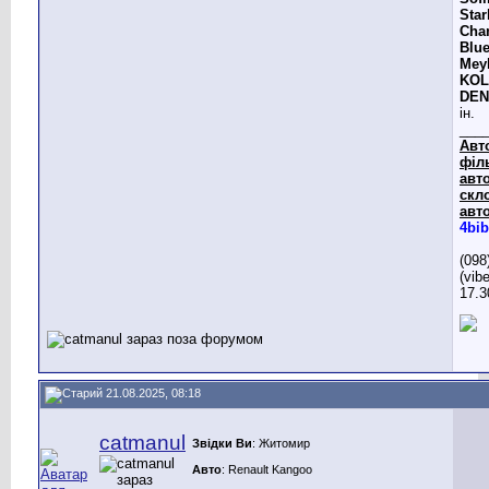
Star
Cham
Blue
Meyl
KOL
DE
ін.
___
Авт
філ
авто
скл
авто
4bib
(098
(vib
17.3
21.08.2025, 08:18
catmanul
Звідки Ви
: Житомир
Авто
: Renault Kangoo