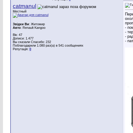
catmanul
Местный
Пере
охол
про
Звідки Ви
: Житомир
- по
Авто
: Renault Kangoo
- те
Вік: 47
- ра
Дописи: 1.477
- па
Вы сказали Спасибо: 232
Поблагодарили 1.080 раз(а) в 541 сообщениях
Репутація:
0