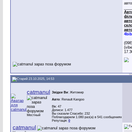
авто
___
Авт
філ
авто
скл
авто
4bib
(098
(vib
17.3
23.10.2025, 14:53
catmanul
Звідки Ви
: Житомир
Авто
: Renault Kangoo
Вік: 47
Дописи: 1.477
Вы сказали Спасибо: 232
Местный
Поблагодарили 1.080 раз(а) в 541 сообщениях
Репутація:
0
catmanul