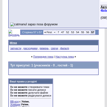
___
Авт
4bib
(098
Сторінка 57 з 57
«
First
<
7
47
52
53
54
55
56
57
Мітки
запчасти
,
расходники
,
ремень
,
свечи
,
фильтр
«
Попередня тема
|
Наступна тема
»
Тут присутні: 1
(учасників - 0 , гостей - 1)
Ваші права у розділі
Ви
не можете
створювати теми
Ви
не можете
писати дописи
Ви
не можете
долучати файли
Ви
не можете
редагувати дописи
BB-код
є
Увімк.
Усмішки
Увімк.