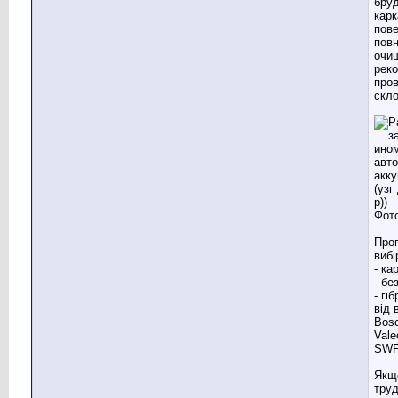
бру
карк
пове
повн
очищ
рек
пров
скло
Про
вибі
- ка
- бе
- гі
від 
Bosc
Vale
SWF 
Якщ
труд