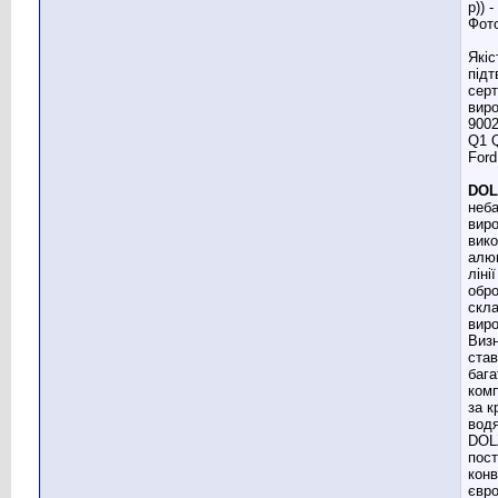
Якіс
під
сер
виро
9002
Q1 Q
Ford
DOL
неба
виро
вик
алюм
ліні
обро
скл
виро
Визн
став
бага
ком
за 
водя
DOL
пост
кон
євр