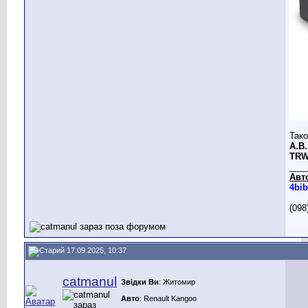
Тако
A.B.
TRW
___
Авт
4bib
(098
17.09.2025, 10:37
catmanul
Звідки Ви
: Житомир
Авто
: Renault Kangoo