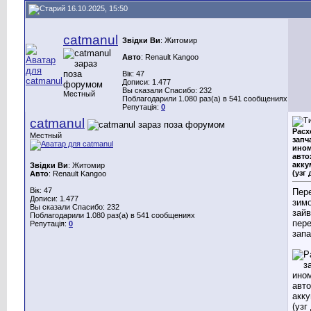
16.10.2025, 15:50
catmanul
Звідки Ви
: Житомир
Авто
: Renault Kangoo
Вік: 47
Дописи: 1.477
Вы сказали Спасибо: 232
Местный
Поблагодарили 1.080 раз(а) в 541 сообщениях
Репутація:
0
catmanul
Расх
Местный
запч
ином
авто
акку
Звідки Ви
: Житомир
(узг 
Авто
: Renault Kangoo
Вік: 47
Пер
Дописи: 1.477
зимо
Вы сказали Спасибо: 232
зай
Поблагодарили 1.080 раз(а) в 541 сообщениях
пере
Репутація:
0
зап