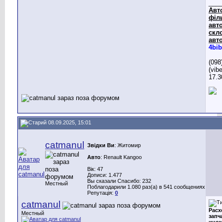
___
Авт
філ
авто
скл
авто
4bib
(098
(vib
17.3
08.09.2025, 15:01
catmanul
Звідки Ви
: Житомир
Авто
: Renault Kangoo
Вік: 47
Дописи: 1.477
Вы сказали Спасибо: 232
Местный
Поблагодарили 1.080 раз(а) в 541 сообщениях
Репутація:
0
catmanul
Расх
Местный
запч
ином