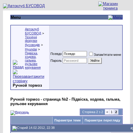
Menu
Автоклуб
БУСОВОД
>
Технічні
форуми
бусоводів
>
Hyundai
>
Підвіска,
Псевдо
Запам'ятати мене
ходова,
гальма,
Пароль
рульове
керування
Ручной тормоз
Ручной тормоз - страница №2 - Підвіска, ходова, гальма,
рульове керування
Сторінка 2 з 2
<
1
2
Параметри теми
Параметри перегляду
14.02.2012, 22:38
#