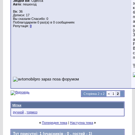
Звідки Ви
: Одесса
Авто
: пешеход
к
Вік: 36
б
Дописи: 17
п
Вы сказали Спасибо: 0
а
Поблагодарили 0 раз(а) в 0 сообщениях
Репутація:
0
(
3
а
F
B
с
п
_
T
Сторінка 2 з 2
<
1
2
Мітки
ручной
,
тормоз
«
Попередня тема
|
Наступна тема
»
Тут присутні: 1
(учасників - 0 , гостей - 1)