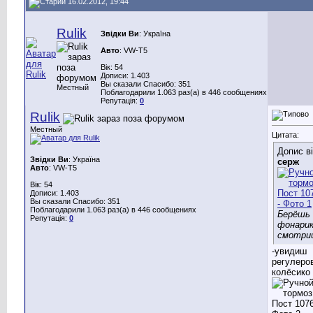
16.02.2012, 19:44
Rulik
Звідки Ви
: Україна
Авто
: VW-Т5
Вік: 54
Дописи: 1.403
Вы сказали Спасибо: 351
Местный
Поблагодарили 1.063 раз(а) в 446 сообщениях
Репутація:
0
Rulik
Местный
Цитата:
Допис в
Звідки Ви
: Україна
серж
Авто
: VW-Т5
Вік: 54
Дописи: 1.403
Вы сказали Спасибо: 351
Поблагодарили 1.063 раз(а) в 446 сообщениях
Берёшь
Репутація:
0
фонарик
смотри
-увидиш
регулеро
колёсико