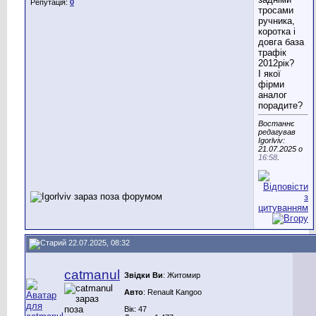
Репутація:
0
тросами
ручника,
коротка і
довга база
трафік
2012рік?
І якої
фірми
аналог
порадите?
Востаннє
редагував
Igorlviv:
21.07.2025 о
16:58
.
22.07.2025, 08:32
catmanul
Звідки Ви
: Житомир
Авто
: Renault Kangoo
Вік: 47