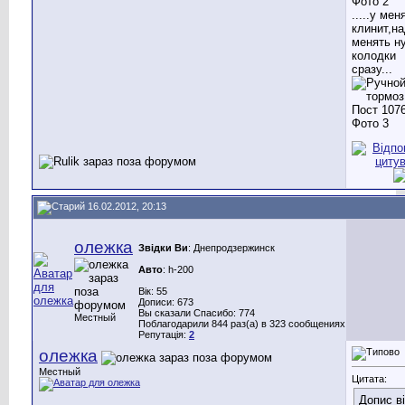
.....у мен
клинит,н
менять н
колодки
сразу...
16.02.2012, 20:13
олежка
Звідки Ви
: Днепродзержинск
Авто
: h-200
Вік: 55
Дописи: 673
Вы сказали Спасибо: 774
Местный
Поблагодарили 844 раз(а) в 323 сообщениях
Репутація:
2
олежка
Местный
Цитата:
Допис в