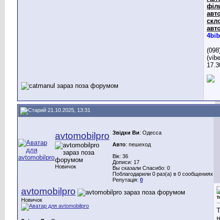
філ
авто
скл
авто
4bib
(098
(vib
17.3
21.10.2025, 13:31
Звідки Ви
: Одесса
avtomobilpro
Авто
: пешеход
Вік: 36
Дописи: 17
Новичок
Вы сказали Спасибо: 0
Поблагодарили 0 раз(а) в 0 сообщениях
Репутація:
0
avtomobilpro
т
Новичок
Т
н