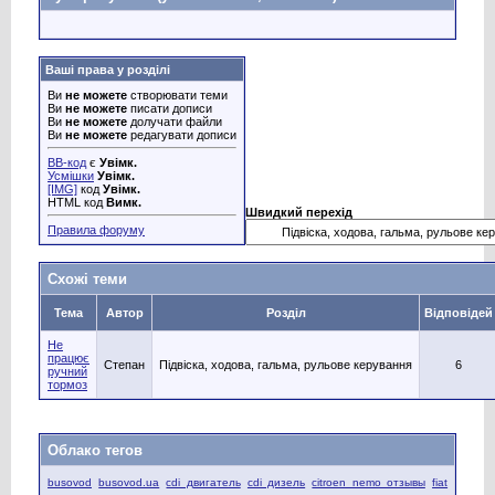
Ваші права у розділі
Ви
не можете
створювати теми
Ви
не можете
писати дописи
Ви
не можете
долучати файли
Ви
не можете
редагувати дописи
BB-код
є
Увімк.
Усмішки
Увімк.
[IMG]
код
Увімк.
HTML код
Вимк.
Швидкий перехід
Правила форуму
Схожі теми
Тема
Автор
Розділ
Відповідей
Не
працює
Степан
Підвіска, ходова, гальма, рульове керування
6
ручний
тормоз
Облако тегов
busovod
busovod.ua
cdi двигатель
cdi дизель
citroen nemo отзывы
fiat