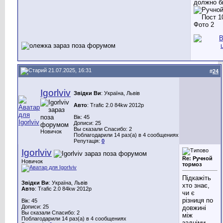
должно б
21.07.2025, 16:31
#
24
Igorlviv
Звідки Ви
: Україна, Львів
Авто
: Trafic 2.0 84kw 2012р
Вік: 45
Дописи: 25
Вы сказали Спасибо: 2
Новичок
Поблагодарили 14 раз(а) в 4 сообщениях
Репутація:
0
Igorlviv
Re: Ручной
Новичок
тормоз
Підкажіть
Звідки Ви
: Україна, Львів
хто знає,
Авто
: Trafic 2.0 84kw 2012р
чи є
різниця по
Вік: 45
Дописи: 25
довжині
Вы сказали Спасибо: 2
між
Поблагодарили 14 раз(а) в 4 сообщениях
задніми