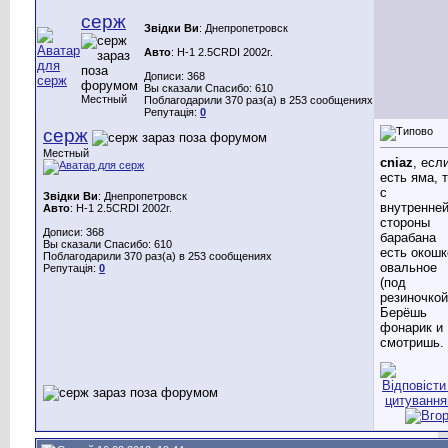
серж
Звідки Ви
: Днепропетровск
Авто
: H-1 2.5CRDI 2002г.
Дописи: 368
Вы сказали Спасибо: 610
Местный
Поблагодарили 370 раз(а) в 253 сообщениях
Репутація:
0
серж
Местный
cniaz
, есл
есть яма, 
с
Звідки Ви
: Днепропетровск
внутренне
Авто
: H-1 2.5CRDI 2002г.
стороны
Дописи: 368
барабана
Вы сказали Спасибо: 610
есть окошк
Поблагодарили 370 раз(а) в 253 сообщениях
овальное
Репутація:
0
(под
резиночкой
Берёшь
фонарик и
смотришь.