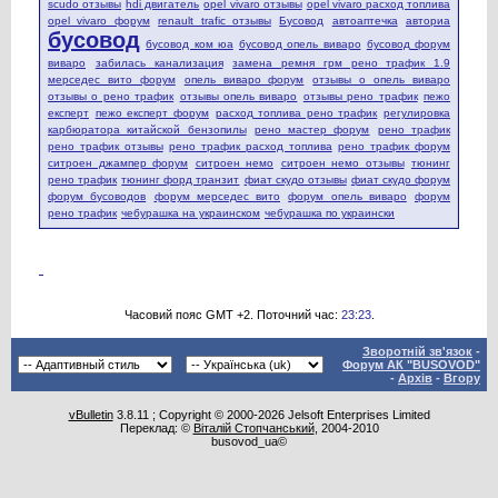
scudo отзывы
hdi двигатель
opel vivaro отзывы
opel vivaro расход топлива
opel vivaro форум
renault trafic отзывы
Бусовод
автоаптечка
авториа
бусовод
бусовод ком юа
бусовод опель виваро
бусовод форум
виваро
забилась канализация
замена ремня грм рено трафик 1.9
мерседес вито форум
опель виваро форум
отзывы о опель виваро
отзывы о рено трафик
отзывы опель виваро
отзывы рено трафик
пежо
експерт
пежо експерт форум
расход топлива рено трафик
регулировка
карбюратора китайской бензопилы
рено мастер форум
рено трафик
рено трафик отзывы
рено трафик расход топлива
рено трафик форум
ситроен джампер форум
ситроен немо
ситроен немо отзывы
тюнинг
рено трафик
тюнинг форд транзит
фиат скудо отзывы
фиат скудо форум
форум бусоводов
форум мерседес вито
форум опель виваро
форум
рено трафик
чебурашка на украинском
чебурашка по украински
Часовий пояс GMT +2. Поточний час:
23:23
.
Зворотній зв'язок
-
Форум АК "BUSOVOD"
-
Архів
-
Вгору
vBulletin
3.8.11 ; Copyright © 2000-2026 Jelsoft Enterprises Limited
Переклад: ©
Віталій Стопчанський
, 2004-2010
busovod_ua©