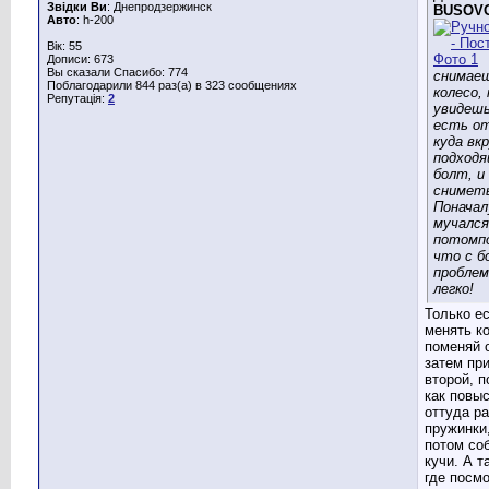
Звідки Ви
: Днепродзержинск
BUSOV
Авто
: h-200
Вік: 55
Дописи: 673
Вы сказали Спасибо: 774
снимае
Поблагодарили 844 раз(а) в 323 сообщениях
колесо,
Репутація:
2
увидеш
есть о
куда вк
подход
болт, и 
сниметь
Поначал
мучался
потомпо
что с б
проблем
легко!
Только е
менять к
поменяй о
затем при
второй, п
как повы
оттуда р
пружинки
потом со
кучи. А т
где посмо