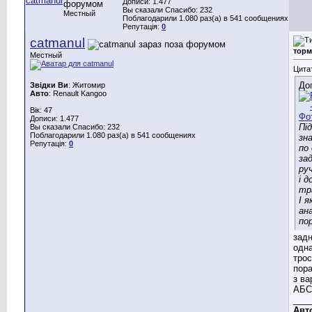
Дописи: 1.477
Вы сказали Спасибо: 232
Местный
Поблагодарили 1.080 раз(а) в 541 сообщениях
Репутація:
0
catmanul
торм
Местный
Цита
До
Звідки Ви
: Житомир
Авто
: Renault Kangoo
Вік: 47
Дописи: 1.477
Пі
Вы сказали Спасибо: 232
Поблагодарили 1.080 раз(а) в 541 сообщениях
зна
Репутація:
0
по
за
ру
і д
тр
І я
ан
по
задн
одна
трос
пор
з ва
АБС
___
Авт