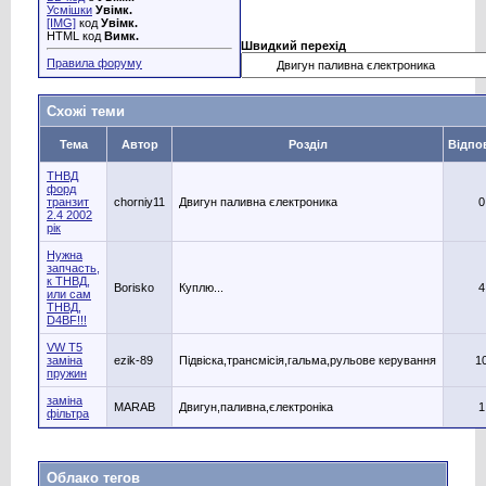
Усмішки
Увімк.
[IMG]
код
Увімк.
HTML код
Вимк.
Швидкий перехід
Правила форуму
Схожі теми
Тема
Автор
Розділ
Відпо
ТНВД
форд
транзит
chorniy11
Двигун паливна єлектроника
0
2.4 2002
рік
Нужна
запчасть,
к ТНВД,
Borisko
Куплю...
4
или сам
ТНВД,
D4BF!!!
VW T5
заміна
ezik-89
Підвіска,трансмісія,гальма,рульове керування
1
пружин
заміна
MARAB
Двигун,паливна,єлектроніка
1
фільтра
Облако тегов