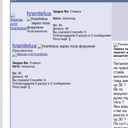
Звідки Ви
: Олевск
hranitelua
Авто
: пешеход
Вік: 46
Дописи: 40
Пользователь
Вы сказали Спасибо: 6
Поблагодарили 0 раз(а) в 0 сообщениях
Репутація:
0
hranitelua
Заміна т
Пользователь
транзит 
механічн
Звідки Ви
: Олевск
Питання
Авто
: пешеход
на транз
ставів
Вік: 46
механіч
Дописи: 40
Вы сказали Спасибо: 6
тнвд вм
Поблагодарили 0 раз(а) в 0 сообщениях
vp 30 ?
Репутація:
0
Як по
мощност
дуже па
тяга ?
Яка ма
стае на
разгон п
vp 30 ?
По суті 
получиц