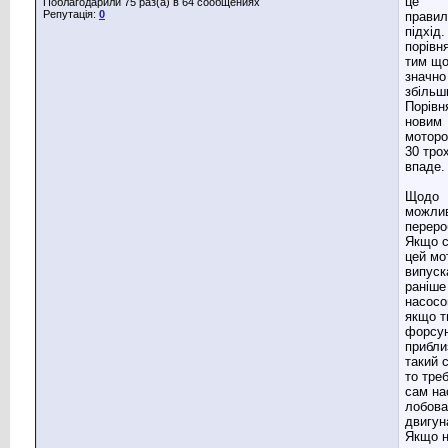
це
Поблагодарили 75 раз(а) в 64 сообщениях
Репутація:
0
правил
підхід.
порівн
тим що
значно
збільш
Порівн
новим
моторо
30 тро
впаде.
Щодо
можлив
переро
Якщо 
цей мо
випуск
раніше
насосо
якщо т
форсу
прибли
такий 
то тре
сам на
лобова
двигун
Якщо 