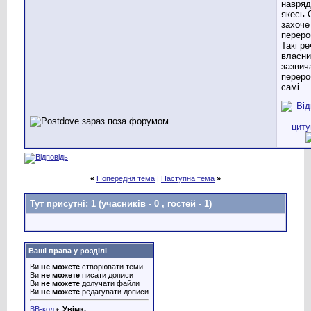
навряд
якесь 
захоче
переро
Такі ре
власни
зазвич
переро
самі.
«
Попередня тема
|
Наступна тема
»
Тут присутні: 1
(учасників - 0 , гостей - 1)
Ваші права у розділі
Ви
не можете
створювати теми
Ви
не можете
писати дописи
Ви
не можете
долучати файли
Ви
не можете
редагувати дописи
BB-код
є
Увімк.