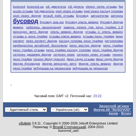
busovod
busovod.ua
cdi двигатель
cdi дизель
citroen nemo отзывы
fiat
scudo отзывы
hdi двигатель
opel vivaro отзывы
opel vivaro расход топлива
opel vivaro форум
renault trafic отзывы
Бусовод
автоаптечка
авториа
бусовод
бусовод ком юа
бусовод опель виваро
бусовод форум
виваро
забилась канализация
замена ремня грм рено трафик 1.9
мерседес вито форум
опель виваро форум
отзывы о опель виваро
отзывы о рено трафик
отзывы опель виваро
отзывы рено трафик
пежо
експерт
пежо експерт форум
расход топлива рено трафик
регулировка
карбюратора китайской бензопилы
рено мастер форум
рено трафик
рено трафик отзывы
рено трафик расход топлива
рено трафик форум
ситроен джампер форум
ситроен немо
ситроен немо отзывы
тюнинг
рено трафик
тюнинг форд транзит
фиат скудо отзывы
фиат скудо форум
форум бусоводов
форум мерседес вито
форум опель виваро
форум
рено трафик
чебурашка на украинском
чебурашка по украински
Часовий пояс GMT +2. Поточний час:
23:22
.
Зворотній зв'язок
-
Форум АК "BUSOVOD"
-
Архів
-
Вгору
vBulletin
3.8.11 ; Copyright © 2000-2026 Jelsoft Enterprises Limited
Переклад: ©
Віталій Стопчанський
, 2004-2010
busovod_ua©