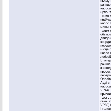
цьому 
раніше
насоса
було, 
треба 
підбир
насос 
машини
таким 
обємо
двигуна
коорди
переро
місце п
насос 
лобовій
В інтер
раніше
знаход
процес
переро
Опелів
Ауді з
насос
VP44(
прибли
така с
какашк
VP30) 
І голов