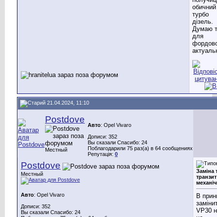
обичний
турбо
дізель.
Думаю 
для
фордов
актуальн
21.04.2024, 11:10
Postdove
Авто
: Opel Vivaro
Дописи: 352
Вы сказали Спасибо: 24
Поблагодарили 75 раз(а) в 64 сообщениях
Местный
Репутація:
0
Postdove
Заміна 
Местный
транзит
механіч
Авто
: Opel Vivaro
В прин
заміни
Дописи: 352
VP30 
Вы сказали Спасибо: 24