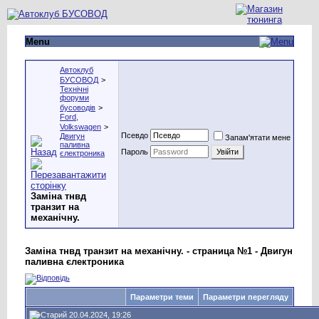
Menu
Автоклуб
БУСОВОД
>
Технічні
форуми
бусоводів
>
Ford,
Volkswagen
>
Псевдо
Двигун
Запам'ятати мене
паливна
Пароль
єлектроника
Заміна тнвд
транзит на
механічну.
Заміна тнвд транзит на механічну. - страница №1 - Двигун
паливна єлектроника
Параметри теми
Параметри перегляду
20.04.2024, 19:26