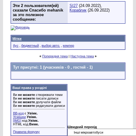
Эти 2 пользователя(ей)
SI27
(24.09.2022),
сказали Спасибо mehanik
Кораблик
(26.09.2022)
за это полезное
сообщение:
Мітки
бус
,
бюджетный
,
выбор авто.
,
кемпер
«
Попередня тема
|
Наступна тема
»
Тут присутні: 1
(учасників - 0 , гостей - 1)
Ваші права у розділі
Ви
не можете
створювати теми
Ви
не можете
писати дописи
Ви
не можете
долучати файли
Ви
не можете
редагувати дописи
BB-код
є
Увімк.
Усмішки
Увімк.
[IMG]
код
Увімк.
HTML код
Вимк.
Швидкий перехід
Правила форуму