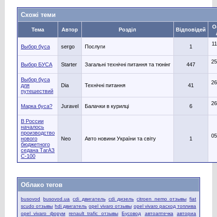
Схожі теми
О
Тема
Автор
Розділ
Відповідей
11
Выбор буса
sergo
Послуги
1
25
Выбор БУСА
Starter
Загальні технічні питання та тюнінг
447
Выбор буса
26
для
Dia
Технічні питання
41
путешествий
26
Марка буса?
Juravel
Балачки в курилці
6
В России
началось
производство
05
нового
Neo
Авто новини України та світу
1
бюджетного
седана ТагАЗ
С-100
Облако тегов
busovod
busovod.ua
cdi двигатель
cdi дизель
citroen nemo отзывы
fiat
scudo отзывы
hdi двигатель
opel vivaro отзывы
opel vivaro расход топлива
opel vivaro форум
renault trafic отзывы
Бусовод
автоаптечка
авториа