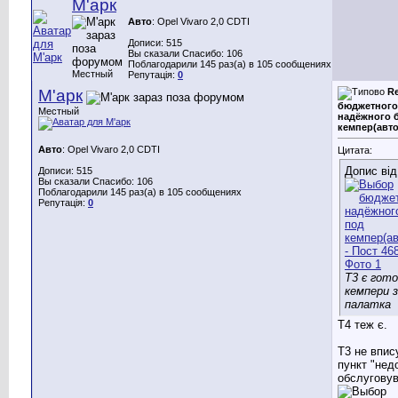
М'арк
Авто
: Opel Vivaro 2,0 CDTI
Дописи: 515
Вы сказали Спасибо: 106
Поблагодарили 145 раз(а) в 105 сообщениях
Местный
Репутація:
0
М'арк
R
бюджетного
Местный
надёжного 
кемпер(авт
Авто
: Opel Vivaro 2,0 CDTI
Цитата:
Допис ві
Дописи: 515
Вы сказали Спасибо: 106
Поблагодарили 145 раз(а) в 105 сообщениях
Репутація:
0
T3 є гото
кемпери 
палатка
Т4 теж є.
Т3 не впис
пункт "нед
обслуговув