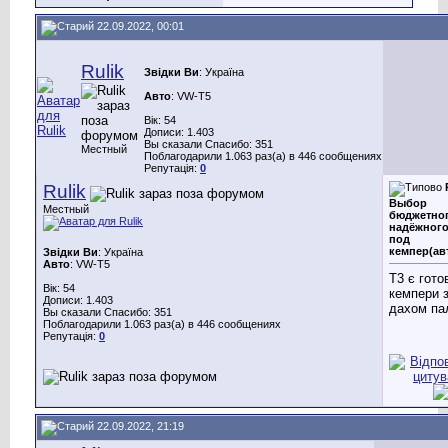
22.09.2022, 00:01
Rulik
Звідки Ви
: Україна
Авто
: VW-Т5
Вік: 54
Дописи: 1.403
Вы сказали Спасибо: 351
Местный
Поблагодарили 1.063 раз(а) в 446 сообщениях
Репутація:
0
Rulik
Выбор
Местный
бюджетног
надёжного
под
кемпер(ав
Звідки Ви
: Україна
Авто
: VW-Т5
T3 є гото
Вік: 54
кемпери 
Дописи: 1.403
дахом па
Вы сказали Спасибо: 351
Поблагодарили 1.063 раз(а) в 446 сообщениях
Репутація:
0
22.09.2022, 21:19