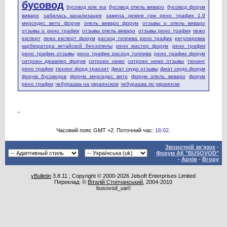
бусовод
бусовод ком юа
бусовод опель виваро
бусовод форум
виваро
забилась канализация
замена ремня грм рено трафик 1.9
мерседес вито форум
опель виваро форум
отзывы о опель виваро
отзывы о рено трафик
отзывы опель виваро
отзывы рено трафик
пежо
експерт
пежо експерт форум
расход топлива рено трафик
регулировка
карбюратора китайской бензопилы
рено мастер форум
рено трафик
рено трафик отзывы
рено трафик расход топлива
рено трафик форум
ситроен джампер форум
ситроен немо
ситроен немо отзывы
тюнинг
рено трафик
тюнинг форд транзит
фиат скудо отзывы
фиат скудо форум
форум бусоводов
форум мерседес вито
форум опель виваро
форум
рено трафик
чебурашка на украинском
чебурашка по украински
Часовий пояс GMT +2. Поточний час:
16:02
.
Зворотній зв'язок
-
Форум АК "BUSOVOD"
-
Архів
-
Вгору
vBulletin
3.8.11 ; Copyright © 2000-2026 Jelsoft Enterprises Limited
Переклад: ©
Віталій Стопчанський
, 2004-2010
busovod_ua©