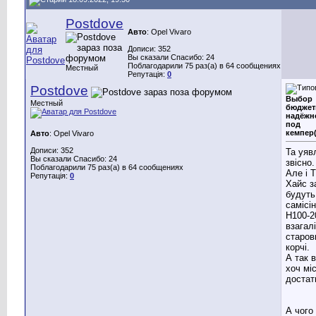
Postdove
Авто
: Opel Vivaro
Дописи: 352
Вы сказали Спасибо: 24
Поблагодарили 75 раз(а) в 64 сообщениях
Местный
Репутація:
0
Postdove
Выбор
Местный
бюджет
надёжн
под
кемпер
Авто
: Opel Vivaro
Дописи: 352
Та уяв
Вы сказали Спасибо: 24
звісно.
Поблагодарили 75 раз(а) в 64 сообщениях
Але і 
Репутація:
0
Хайс з
будуть
самісін
Н100-2
взагалі
старов
корчі.
А так 
хоч мі
достат
А чого