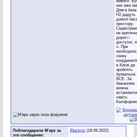
живого. Бу
них вже ми
Довга база
Н2 дадуть
доволі баг
простору.
Сервіс/рем
не критичн
дорогі і
доступні, як
ч. При
необхіднос
скину
координати
в Києві де
зроблять
буквально
ВСЕ. За
бажанням
можна
встановити
навіть
Каліфорні
Поблагодарили М'арк за
Blackviz
(18.09.2022)
это сообщение: