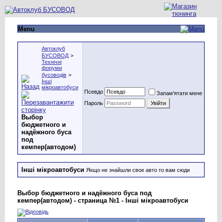
Menu
Автоклуб
БУСОВОД
>
Технічні
форуми
бусоводів
>
Інші
мікроавтобуси
Псевдо
Запам'ятати мене
Пароль
Выбор
бюджетного и
надёжного буса
под
кемпер(автодом)
Інші мікроавтобуси
Якщо не знайшли свое авто то вам сюди
Выбор бюджетного и надёжного буса под
кемпер(автодом) - страница №1 - Інші мікроавтобуси