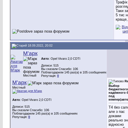
Трафік
розгля
Таки за
5 тис 
краще,
18.09.2022, 20:02
М'арк
Авто
: Opel Vivaro 2,0 CDTI
Дописи: 515
Вы сказали Спасибо: 106
Поблагодарили 145 раз(а) в 105 сообщениях
Местный
Репутація:
0
М'арк
Re
Выбор
Местный
бюджетного
надёжного 
под
кемпер(авт
Авто
: Opel Vivaro 2,0 CDTI
Дописи: 515
Т4 без сал
Вы сказали Спасибо: 106
але з пас
Поблагодарили 145 раз(а) в 105 сообщениях
доками
Репутація:
0
реально зн
відносно