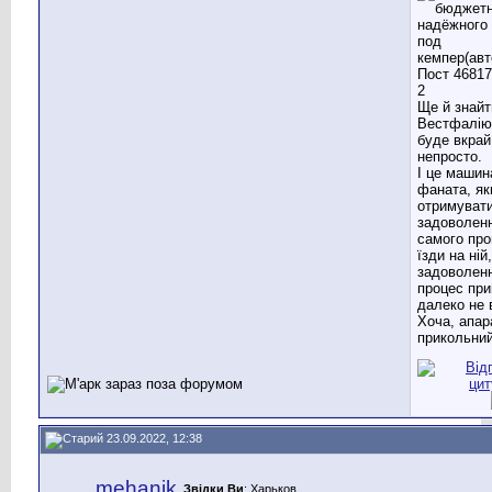
Ще й знайт
Вестфалію
буде вкрай
непросто.
І це машин
фаната, як
отримуват
задоволенн
самого про
їзди на ній,
задоволен
процес при
далеко не 
Хоча, апар
прикольний 
23.09.2022, 12:38
mehanik
Звідки Ви
: Харьков