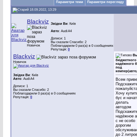
Параметри теми
Параметри перегляду
18.09.2022, 13:29
Blackviz
Звідки Ви
: Київ
Авто
: Audi A4
Дописи: 1
Вы сказали Спасибо: 2
Новичок
Поблагодарили 0 раз(а) в 0 сообщениях
Репутація:
0
Blackviz
В
бюджетного
Новичок
надёжного б
под
кемпер(авто
Звідки Ви
: Київ
Авто
: Audi A4
Всем приве
Подскажит
Дописи: 1
пожалуйст
Вы сказали Спасибо: 2
Хочу купит
Поблагодарили 0 раз(а) в 0 сообщениях
Репутація:
0
бус и нача
делать
автодом
Подскажит
надёжное а
с не особо
дорогим
обслужива
до 2 литро