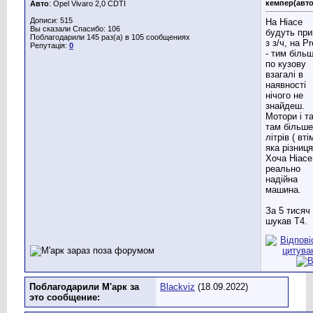
кемпер(авт
Авто
: Opel Vivaro 2,0 CDTI
Дописи: 515
На Hiace
Вы сказали Спасибо: 106
будуть при
Поблагодарили 145 раз(а) в 105 сообщениях
з з/ч, на Pr
Репутація:
0
- тим більш
по кузову
взагалі в
наявності
нічого не
знайдеш.
Мотори і та
там більше
літрів ( вті
яка різниця 
Хоча Hiace
реально
надійна
машина.
За 5 тисяч 
шукав Т4.
Поблагодарили М'арк за
Blackviz
(18.09.2022)
это сообщение: