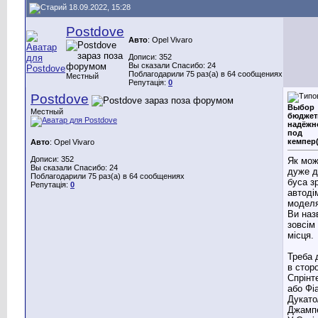
18.09.2022, 15:28
Postdove
Авто
: Opel Vivaro
Дописи: 352
Вы сказали Спасибо: 24
Поблагодарили 75 раз(а) в 64 сообщениях
Местный
Репутація:
0
Postdove
Выбор
Местный
бюджет
надёжн
под
кемпер
Авто
: Opel Vivaro
Дописи: 352
Як мож
Вы сказали Спасибо: 24
дуже д
Поблагодарили 75 раз(а) в 64 сообщениях
буса з
Репутація:
0
автоді
модел
Ви наз
зовсім
місця.
Треба 
в стор
Спрінт
або Фі
Дукато
Джамп