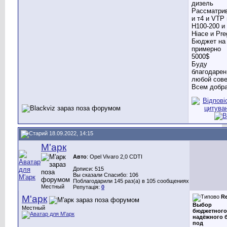
дизель
Рассматри
и т4 и VTP 
H100-200 и
Hiace и Pre
Бюджет на
примерно
5000$
Буду
благодарен
любой сове
Всем добр
18.09.2022, 14:15
М'арк
Авто
: Opel Vivaro 2,0 CDTI
Дописи: 515
Вы сказали Спасибо: 106
Поблагодарили 145 раз(а) в 105 сообщениях
Местный
Репутація:
0
М'арк
Re
Выбор
Местный
бюджетного
надёжного 
под