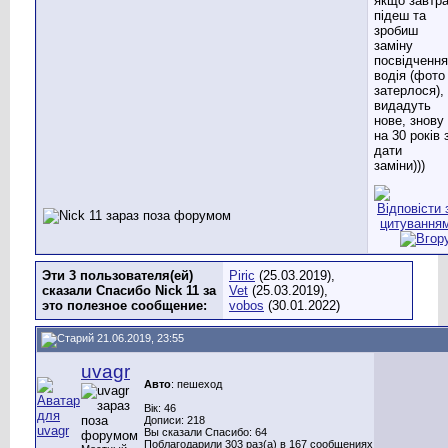
якщо завтр
підеш та
зробиш
заміну
посвідчення
водія (фото
затерлося),
видадуть
нове, знову
на 30 років 
дати
заміни)))
Эти 3 пользователя(ей)
Piric
(25.03.2019),
сказали Спасибо Nick 11 за
Vet
(25.03.2019),
это полезное сообщение:
vobos
(30.01.2022)
21.06.2019, 23:55
uvagr
Авто
: пешеход
Вік: 46
Дописи: 218
Вы сказали Спасибо: 64
Поблагодарили 303 раз(а) в 167 сообщениях