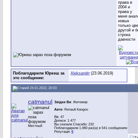
права в
2004 и
права у
меня анал
новых
только цв
другой и б
строка
давности
Поблагодарили Юркеш за
Aleksandrr
(23.06.2019)
это сообщение:
24.01.2022, 20:03
catmanul
Звідки Ви
: Житомир
Авто
: Renault Kangoo
Вік: 47
Дописи: 1.477
Вы сказали Спасибо: 232
Местный
Поблагодарили 1.080 раз(а) в 541 сообщениях
Репутація:
0