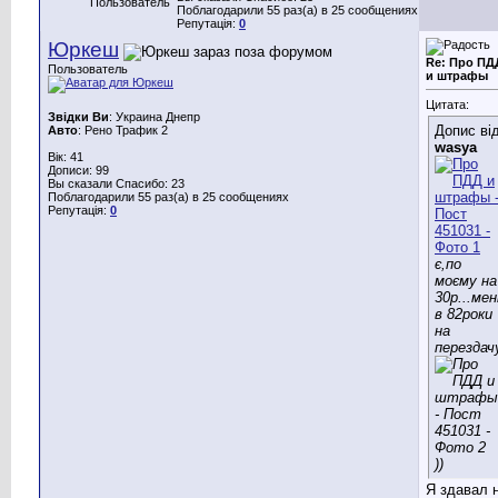
Пользователь
Поблагодарили 55 раз(а) в 25 сообщениях
Репутація:
0
Юркеш
Re: Про ПД
Пользователь
и штрафы
Цитата:
Звідки Ви
: Украина Днепр
Допис ві
Авто
: Рено Трафик 2
wasya
Вік: 41
Дописи: 99
Вы сказали Спасибо: 23
Поблагодарили 55 раз(а) в 25 сообщениях
Репутація:
0
є,по
моєму на
30р...мен
в 82роки
на
перездач
))
Я здавал 