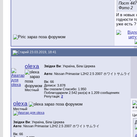
И в новых 
годности т
уже есть ?
23.03.2019, 18:41
olexa
Звідки Ви
: Україна, Біла Церква
Авто
: Nissan Primastar L2H2 2.5 2007 ホワイトサムライ
Вік: 66
Дописи: 3.878
Вы сказали Спасибо: 1.950
Местный
Поблагодарили 2.542 раз(а) в 1.209 сообщениях
Репутація:
2
olexa
и 
Местный
Ци
Д
Звідки Ви
: Україна, Біла Церква
Авто
: Nissan Primastar L2H2 2.5 2007 ホワイトサムライ
Вік: 66