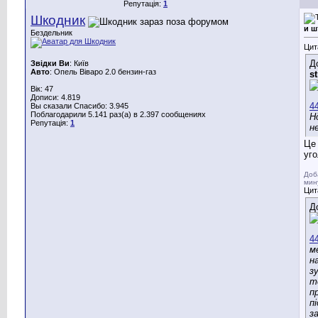
Репутація:
1
Шкодник
и 
Бездельник
Цит
Д
Звідки Ви
: Київ
Авто
: Опель Віваро 2.0 бензин-газ
st
Вік: 47
Дописи: 4.819
Вы сказали Спасибо: 3.945
Поблагодарили 5.141 раз(а) в 2.397 сообщениях
Н
Репутація:
1
н
Це 
уго
Доб
мин
Цит
Д
м
н
з
т
п
п
з