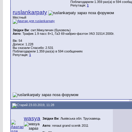
Поблагодарили 1.359 раз(а) в 594 сооб
Репутація:
1
ruslankarpaty
Местный
Звідки Ви
: смт.Микуличин (Буковель)
Авто
: Трафик 1.9 пасс 8+1, ГаЗ 69 кабрио-фаэтон УАЗ 31514 2000г.
Вік: 54
Дописи: 1.228
Вы сказали Спасибо: 2.531
Поблагодарили 1.359 раз(а) в 594 сообщениях
Репутація:
1
23.03.2019, 11:28
wasya
Звідки Ви
: Львівська обл. Трускавець
Авто
: renaut grand scenik 2011