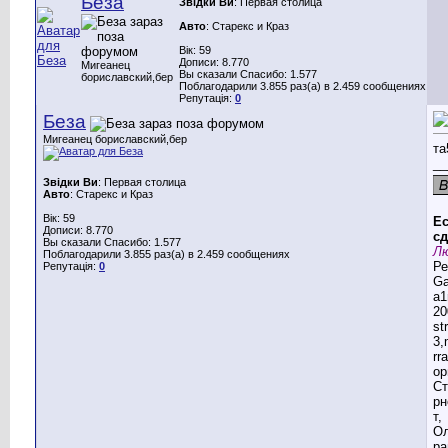
Беза
Звідки Ви
: Первая столица
Авто
: Старекс и Краз
Вік: 59
Дописи: 8.770
Мигеанец
Вы сказали Спасибо: 1.577
бориславский,бер
Поблагодарили 3.855 раз(а) в 2.459 сообщениях
Репутація:
0
Беза
Мигеанец бориславский,бер
та
__
Звідки Ви
: Первая столица
Авто
: Старекс и Краз
Вік: 59
Ес
Дописи: 8.770
сд
Вы сказали Спасибо: 1.577
Лю
Поблагодарили 3.855 раз(а) в 2.459 сообщениях
Ре
Репутація:
0
G
a1
20
st
3,
rr
ор
Ст
рн
т,
Ол
ра