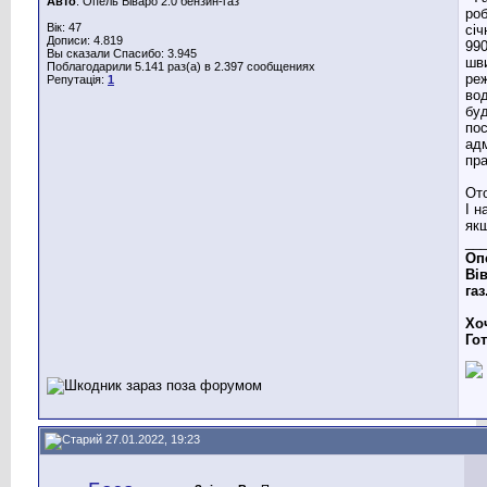
Авто
: Опель Віваро 2.0 бензин-газ
роб
Вік: 47
січ
Дописи: 4.819
99
Вы сказали Спасибо: 3.945
шв
Поблагодарили 5.141 раз(а) в 2.397 сообщениях
ре
Репутація:
1
вод
бу
по
адм
пр
От
І н
якщ
__
Оп
Вів
газ
Хо
Го
27.01.2022, 19:23