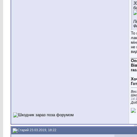
3
ба
То 
ла
мін
не 
ви
__
Оп
Вів
газ
Хо
Го
Вос
Шко
14:
Доб
23.03.2019, 18:22