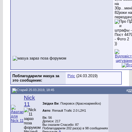
на
30р...мені
82роки на
перездач
))
Поблагодарили wasya за
Piric
(24.03.2019)
это сообщение:
25.03.2019, 18:45
#
22
Nick
11
Звідки Ви
: Покровск (Красноармейск)
Авто
: Renault Trafic 2.0 L2H1
Вік: 56
Дописи: 217
Вы сказали Спасибо: 87
Поблагодарили 202 раз(а) в 98 сообщениях
Местный
Репутація:
0