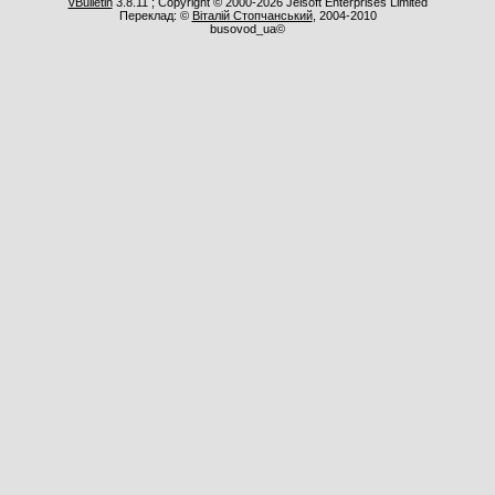
vBulletin
3.8.11 ; Copyright © 2000-2026 Jelsoft Enterprises Limited
Переклад: ©
Віталій Стопчанський
, 2004-2010
busovod_ua©