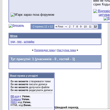
вже не тіл
сірих Кодь
Сторінка 12 з 12
«
First
<
2
7
8
9
10
11
12
Мітки
пдд
,
про
,
штрафы
«
Попередня тема
|
Наступна тема
»
Тут присутні: 1
(учасників - 0 , гостей - 1)
Ваші права у розділі
Ви
не можете
створювати теми
Ви
не можете
писати дописи
Ви
не можете
долучати файли
Ви
не можете
редагувати дописи
BB-код
є
Увімк.
Усмішки
Увімк.
[IMG]
код
Увімк.
HTML код
Вимк.
Швидкий перехід