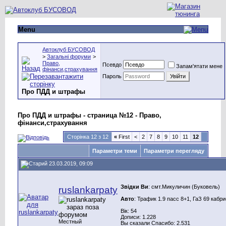
Menu
Автоклуб БУСОВОД
>
Загальні форуми
>
Право,
Псевдо
Запам'ятати мене
фінанси,страхування
Пароль
Про ПДД и штрафы
Про ПДД и штрафы - страница №12 - Право,
фінанси,страхування
Сторінка 12 з 12
«
First
<
2
7
8
9
10
11
12
Параметри теми
Параметри перегляду
23.03.2019, 09:09
Звідки Ви
: смт.Микуличин (Буковель)
ruslankarpaty
Авто
: Трафик 1.9 пасс 8+1, ГаЗ 69 кабр
Вік: 54
Дописи: 1.228
Местный
Вы сказали Спасибо: 2.531