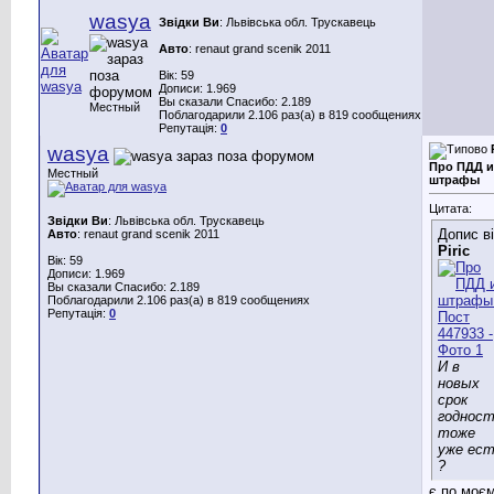
wasya
Звідки Ви
: Львівська обл. Трускавець
Авто
: renaut grand scenik 2011
Вік: 59
Дописи: 1.969
Вы сказали Спасибо: 2.189
Местный
Поблагодарили 2.106 раз(а) в 819 сообщениях
Репутація:
0
wasya
Про ПДД и
Местный
штрафы
Цитата:
Звідки Ви
: Львівська обл. Трускавець
Допис в
Авто
: renaut grand scenik 2011
Piric
Вік: 59
Дописи: 1.969
Вы сказали Спасибо: 2.189
Поблагодарили 2.106 раз(а) в 819 сообщениях
Репутація:
0
И в
новых
срок
годнос
тоже
уже ес
?
є,по моє