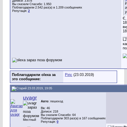
Дописи: 3.878
И
Вы сказали Спасибо: 1.950
Поблагодарили 2.542 раз(а) в 1.209 сообщениях
Репутація:
2
у
Є,
18
ви
18
__
L2
ка
по
Поблагодарили olexa за
Piric
(23.03.2019)
это сообщение:
23.03.2019, 19:05
uvagr
Авто
: пешеход
Вік: 46
Дописи: 218
Вы сказали Спасибо: 64
Поблагодарили 303 раз(а) в 167 сообщениях
Местный
Репутація:
0
R