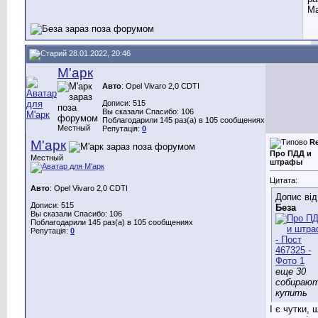
Ма
28.01.2022, 20:46
М'арк
Авто
: Opel Vivaro 2,0 CDTI
Дописи: 515
Вы сказали Спасибо: 106
Поблагодарили 145 раз(а) в 105 сообщениях
Местный
Репутація:
0
М'арк
Re
Про ПДД и
Местный
штрафы
Цитата:
Авто
: Opel Vivaro 2,0 CDTI
Допис від
Дописи: 515
Беза
Вы сказали Спасибо: 106
Поблагодарили 145 раз(а) в 105 сообщениях
Репутація:
0
еще 30
собираю
купить
І є чутки, 