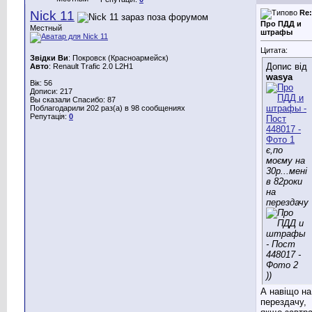
Nick 11
Re:
Про ПДД и
Местный
штрафы
Цитата:
Звідки Ви
: Покровск (Красноармейск)
Допис від
Авто
: Renault Trafic 2.0 L2H1
wasya
Вік: 56
Дописи: 217
Вы сказали Спасибо: 87
Поблагодарили 202 раз(а) в 98 сообщениях
Репутація:
0
є,по
моєму на
30р...мені
в 82роки
на
перездачу
))
А навіщо на
перездачу,