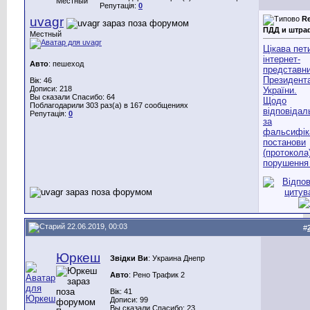
Местный
Репутація:
0
uvagr
R
ПДД и штр
Местный
Цікава пет
інтернет-
Авто
: пешеход
представни
Президент
Вік: 46
Дописи: 218
України.
Вы сказали Спасибо: 64
Щодо
Поблагодарили 303 раз(а) в 167 сообщениях
відповідал
Репутація:
0
за
фальсифік
постанови
(протокола
порушення
22.06.2019, 00:03
#
Юркеш
Звідки Ви
: Украина Днепр
Авто
: Рено Трафик 2
Вік: 41
Дописи: 99
Вы сказали Спасибо: 23