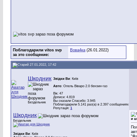
Поблагодарили vitos svp
Вова4ка
(26.01.2022)
за это сообщение:
27.01.2022, 17:42
Шкодник
Звідки Ви
: Київ
Авто
: Опель Віваро 2.0 бензин-газ
Вік: 47
Дописи: 4.819
Вы сказали Спасибо: 3.945
Бездельник
Поблагодарили 5.141 раз(а) в 2.397 сообщениях
Репутація:
1
Шкодник
и 
Бездельник
Пол
авт
Звідки Ви
: Київ
"Ф