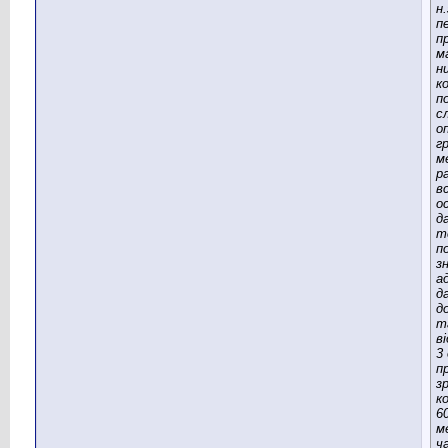
н.
п
п
м
н
к
п
с
о
г
м
р
в
о
д
т
п
з
а
д
д
т
в
3 
п
з
к
6
м
ч