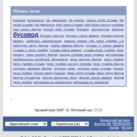
Облако тегов
busovod
busovod.ua
cdi двигатель
cdi дизель
citroen nemo отзывы
fiat
scudo отзывы
hdi двигатель
opel vivaro отзывы
opel vivaro расход топлива
opel vivaro форум
renault trafic отзывы
Бусовод
автоаптечка
авториа
бусовод
бусовод ком юа
бусовод опель виваро
бусовод форум
виваро
забилась канализация
замена ремня грм рено трафик 1.9
мерседес вито форум
опель виваро форум
отзывы о опель виваро
отзывы о рено трафик
отзывы опель виваро
отзывы рено трафик
пежо
експерт
пежо експерт форум
расход топлива рено трафик
регулировка
карбюратора китайской бензопилы
рено мастер форум
рено трафик
рено трафик отзывы
рено трафик расход топлива
рено трафик форум
ситроен джампер форум
ситроен немо
ситроен немо отзывы
тюнинг
рено трафик
тюнинг форд транзит
фиат скудо отзывы
фиат скудо форум
форум бусоводов
форум мерседес вито
форум опель виваро
форум
рено трафик
чебурашка на украинском
чебурашка по украински
Часовий пояс GMT +2. Поточний час:
17:17
.
Зворотній зв'язок
-
Форум АК "BUSOVOD"
-
Архів
-
Вгору