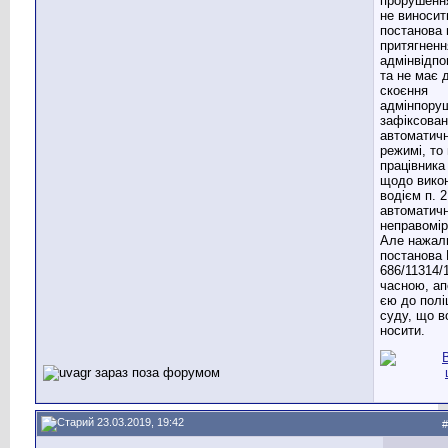
прорушенн
не виносит
постанова 
притягненн
адмінвідпо
та не має 
скоєння
адмінпору
зафіксован
автоматич
режимі, то
працівника 
щодо вико
водієм п. 
автоматич
неправомі
Але нажал
постанова
686/11314/
часною, а
єю до полі
суду, що в
носити.
23.03.2019, 19:42
#