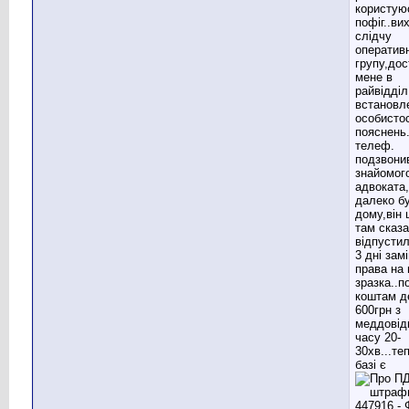
користую
пофіг..ви
слідчу
оператив
групу,до
мене в
райвідділ
встановл
особистос
пояснень.
телеф.
подзвони
знайомог
адвоката,
далеко бу
дому,він 
там сказа
відпустил
3 дні зам
права на 
зразка..п
коштам д
600грн з
меддовід
часу 20-
30хв...те
базі є