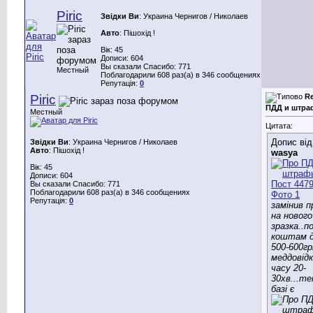
Piric
Звідки Ви
: Украина Чернигов / Николаев
Авто
: Пішохід !
Вік: 45
Дописи: 604
Вы сказали Спасибо: 771
Местный
Поблагодарили 608 раз(а) в 346 сообщениях
Репутація:
0
Piric
R
ПДД и штр
Местный
Цитата:
Допис від
Звідки Ви
: Украина Чернигов / Николаев
Авто
: Пішохід !
wasya
Вік: 45
Дописи: 604
Вы сказали Спасибо: 771
Поблагодарили 608 раз(а) в 346 сообщениях
Репутація:
0
замінив п
на нового
зразка..п
коштам 
500-600гр
меддовід
часу 20-
30хв...те
базі є