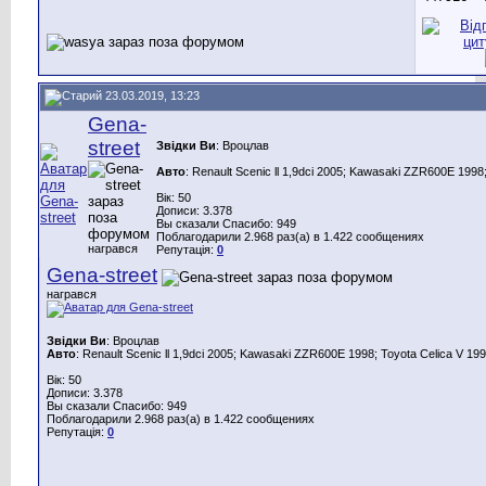
23.03.2019, 13:23
Gena-
street
Звідки Ви
: Вроцлав
Авто
: Renault Scenic ll 1,9dci 2005; Kawasaki ZZR600E 1998;
Вік: 50
Дописи: 3.378
Вы сказали Спасибо: 949
Поблагодарили 2.968 раз(а) в 1.422 сообщениях
награвся
Репутація:
0
Gena-street
награвся
Звідки Ви
: Вроцлав
Авто
: Renault Scenic ll 1,9dci 2005; Kawasaki ZZR600E 1998; Toyota Celica V 199
Вік: 50
Дописи: 3.378
Вы сказали Спасибо: 949
Поблагодарили 2.968 раз(а) в 1.422 сообщениях
Репутація:
0