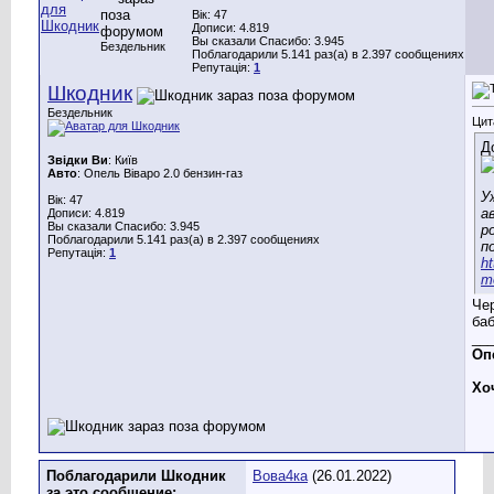
Вік: 47
Дописи: 4.819
Вы сказали Спасибо: 3.945
Бездельник
Поблагодарили 5.141 раз(а) в 2.397 сообщениях
Репутація:
1
Шкодник
Бездельник
Цит
Д
Звідки Ви
: Київ
Авто
: Опель Віваро 2.0 бензин-газ
У
Вік: 47
а
Дописи: 4.819
Вы сказали Спасибо: 3.945
р
Поблагодарили 5.141 раз(а) в 2.397 сообщениях
п
Репутація:
1
h
mo
Чер
ба
__
Опе
Хо
Поблагодарили Шкодник
Вова4ка
(26.01.2022)
за это сообщение: