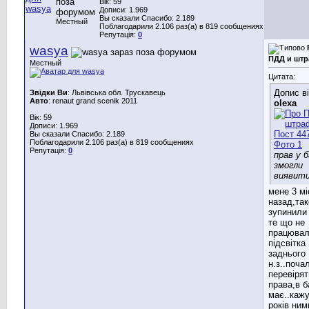
Вік: 59
Дописи: 1.969
Вы сказали Спасибо: 2.189
Местный
Поблагодарили 2.106 раз(а) в 819 сообщениях
Репутація:
0
wasya
ПДД и шт
Местный
Цитата:
Допис в
Звідки Ви
: Львівська обл. Трускавець
Авто
: renaut grand scenik 2011
olexa
Вік: 59
Дописи: 1.969
Вы сказали Спасибо: 2.189
Поблагодарили 2.106 раз(а) в 819 сообщениях
Репутація:
0
прав у б
змогли
виявити
мене 3 мі
назад,та
зупинили 
те що не
працюва
підсвітка
заднього
н.з..поча
перевірят
права,в б
має..кажу
років ним