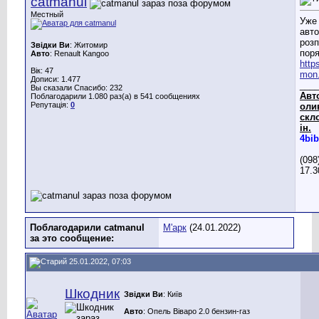
catmanul
Местный
Уже 
авт
розп
Звідки Ви
: Житомир
поря
Авто
: Renault Kangoo
http
Вік: 47
mon.
Дописи: 1.477
___
Вы сказали Спасибо: 232
Авт
Поблагодарили 1.080 раз(а) в 541 сообщениях
Репутація:
0
олив
скл
ін.
4bib
(098
17.3
Поблагодарили catmanul
М'арк
(24.01.2022)
за это сообщение:
25.01.2022, 07:03
Шкодник
Звідки Ви
: Київ
Авто
: Опель Віваро 2.0 бензин-газ