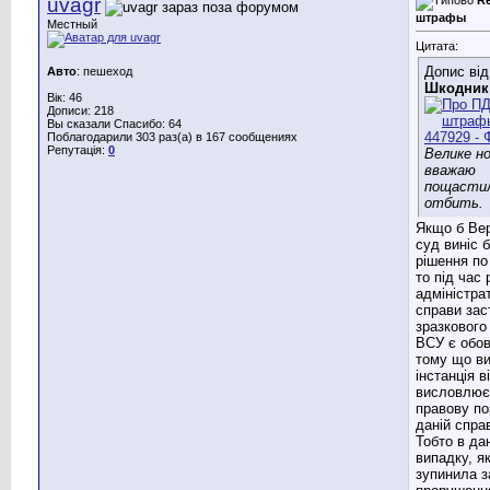
uvagr
штрафы
Местный
Цитата:
Допис від
Авто
: пешеход
Шкодник
Вік: 46
Дописи: 218
Вы сказали Спасибо: 64
Поблагодарили 303 раз(а) в 167 сообщениях
Репутація:
0
Велике но
вважаю
пощасти
отбить.
Якщо б Ве
суд виніс 
рішення по 
то під час
адміністра
справи зас
зразкового
ВСУ є обо
тому що в
інстанція в
висловлює
правову по
даній справ
Тобто в да
випадку, я
зупинила з