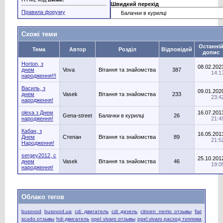
Швидкий перехід
Правила форуму
Схожі теми
Останні
Тема
Автор
Розділ
Відповідей
допис
Horton, з
08.02.202
днем
Vova
Вітання та знайомства
387
14:1
народження!!!
Василь, з
09.01.202
днем
Vasek
Вітання та знайомства
233
23:4
народження!
olexa з Днем
16.07.201
Gena-street
Балачки в курилці
26
народження!
21:4
Кабан, з
16.05.201
Днем
Степан
Вітання та знайомства
89
21:5
Народження!
sergey2012, с
25.10.201
днем
Vasek
Вітання та знайомства
46
19:0
народження!
Облако тегов
busovod
busovod.ua
cdi двигатель
cdi дизель
citroen nemo отзывы
fiat
scudo отзывы
hdi двигатель
opel vivaro отзывы
opel vivaro расход топлива