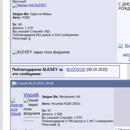
Местный
С ДН
РОЖДЕ
Звідки Ви
: Одесса-Мама
Авто
: H200
Вік: 40
Дописи: 1.170
Вы сказали Спасибо: 602
Поблагодарили 631 раз(а) в 316 сообщениях
Репутація:
2
Поблагодарили ALEXEY за
BUSOVOD
(08.10.2010)
это сообщение:
08.10.2010, 08:08
Vasek
Звідки Ви
: Berdyansk UA
Авто
: Hyundai H200 2001г.
Вік: 57
Дописи: 1.569
--------------
Вы сказали Спасибо: 1.974
---------
Поблагодарили 3.796 раз(а) в 1.447 сообщениях
Репутація:
0