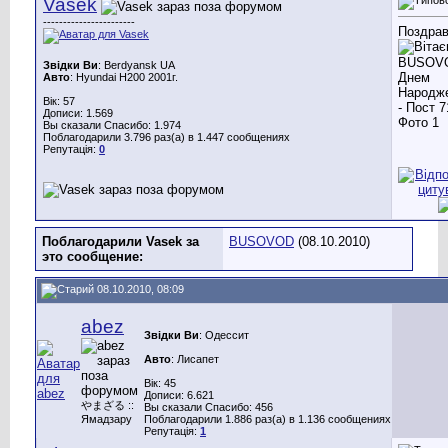
Vasek
-----------------------
Поздра
Звідки Ви
: Berdyansk UA
Авто
: Hyundai H200 2001г.
Вік: 57
Дописи: 1.569
Вы сказали Спасибо: 1.974
Поблагодарили 3.796 раз(а) в 1.447 сообщениях
Репутація:
0
Поблагодарили Vasek за
BUSOVOD
(08.10.2010)
это сообщение:
08.10.2010, 08:09
abez
Звідки Ви
: Одессит
Авто
: Лисапет
Вік: 45
Дописи: 6.621
やまざる ::
Вы сказали Спасибо: 456
Ямадзару
Поблагодарили 1.886 раз(а) в 1.136 сообщениях
Репутація:
1