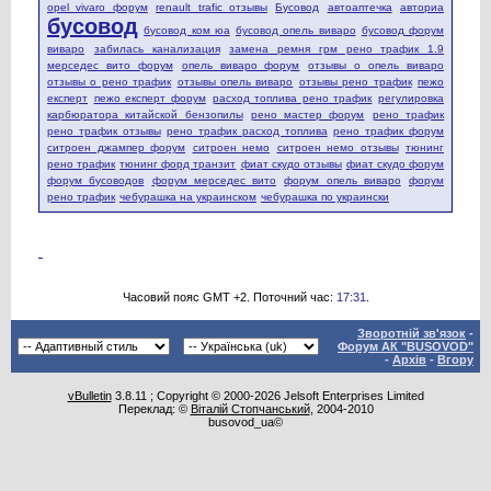
opel vivaro форум
renault trafic отзывы
Бусовод
автоаптечка
авториа
бусовод
бусовод ком юа
бусовод опель виваро
бусовод форум
виваро
забилась канализация
замена ремня грм рено трафик 1.9
мерседес вито форум
опель виваро форум
отзывы о опель виваро
отзывы о рено трафик
отзывы опель виваро
отзывы рено трафик
пежо
експерт
пежо експерт форум
расход топлива рено трафик
регулировка
карбюратора китайской бензопилы
рено мастер форум
рено трафик
рено трафик отзывы
рено трафик расход топлива
рено трафик форум
ситроен джампер форум
ситроен немо
ситроен немо отзывы
тюнинг
рено трафик
тюнинг форд транзит
фиат скудо отзывы
фиат скудо форум
форум бусоводов
форум мерседес вито
форум опель виваро
форум
рено трафик
чебурашка на украинском
чебурашка по украински
Часовий пояс GMT +2. Поточний час:
17:31
.
Зворотній зв'язок
-
Форум АК "BUSOVOD"
-
Архів
-
Вгору
vBulletin
3.8.11 ; Copyright © 2000-2026 Jelsoft Enterprises Limited
Переклад: ©
Віталій Стопчанський
, 2004-2010
busovod_ua©