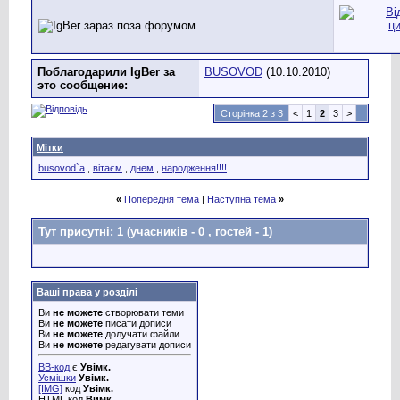
Поблагодарили IgBer за
BUSOVOD
(10.10.2010)
это сообщение:
Сторінка 2 з 3
<
1
2
3
>
Мітки
busovod`a
,
вітаєм
,
днем
,
народження!!!!
«
Попередня тема
|
Наступна тема
»
Тут присутні: 1
(учасників - 0 , гостей - 1)
Ваші права у розділі
Ви
не можете
створювати теми
Ви
не можете
писати дописи
Ви
не можете
долучати файли
Ви
не можете
редагувати дописи
BB-код
є
Увімк.
Усмішки
Увімк.
[IMG]
код
Увімк.
HTML код
Вимк.