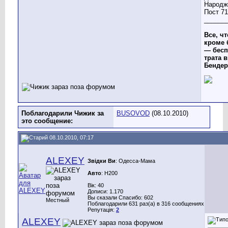
______
Все, чт
кроме 
— бесп
трата в
Бендер
Поблагодарили Чижик за
BUSOVOD
(08.10.2010)
это сообщение:
08.10.2010, 07:17
ALEXEY
Звідки Ви
: Одесса-Мама
Авто
: H200
Вік: 40
Дописи: 1.170
Вы сказали Спасибо: 602
Местный
Поблагодарили 631 раз(а) в 316 сообщениях
Репутація:
2
ALEXEY