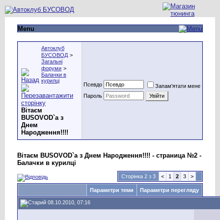
Menu
Автоклуб
БУСОВОД
>
Загальні
форуми
>
Балачки в
курилці
Псевдо
Запам'ятати мене
Пароль
Вітаєм
BUSOVOD`a з
Днем
Народження!!!!
Вітаєм BUSOVOD`a з Днем Народження!!!! - страница №2 -
Балачки в курилці
Сторінка 2 з 3
<
1
2
3
>
Параметри теми
Параметри перегляду
08.10.2010, 07:16