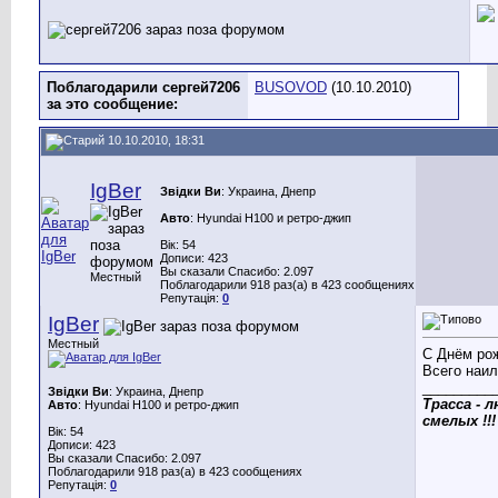
Поблагодарили сергей7206
BUSOVOD
(10.10.2010)
за это сообщение:
10.10.2010, 18:31
IgBer
Звідки Ви
: Украина, Днепр
Авто
: Hyundai H100 и ретро-джип
Вік: 54
Дописи: 423
Вы сказали Спасибо: 2.097
Местный
Поблагодарили 918 раз(а) в 423 сообщениях
Репутація:
0
IgBer
Местный
С Днём ро
Всего наил
_________
Звідки Ви
: Украина, Днепр
Трасса - 
Авто
: Hyundai H100 и ретро-джип
смелых !!!
Вік: 54
Дописи: 423
Вы сказали Спасибо: 2.097
Поблагодарили 918 раз(а) в 423 сообщениях
Репутація:
0