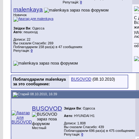
Репутація:
0
malenkaya
Новичок
С 
Вс
жи
Звідки Ви
: Одесса
уд
Авто
: пешеход
лю
Дописи: 22
__
Вы сказали Спасибо: 269
od
Поблагодарили 158 раз(а) в 47 сообщениях
Репутація:
0
Поблагодарили malenkaya
BUSOVOD
(08.10.2010)
за это сообщение:
08.10.2010, 16:39
BUSOVOD
Звідки Ви
: Одесса
Авто
: HYUNDAI H1
Дописи: 1.808
Вы сказали Спасибо: 439
Местный
Поблагодарили 696 раз(а) в 475 сообщениях
Репутація:
0