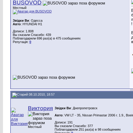
BUSOVOD
Местный
Звідки Ви
: Одесса
!
Авто
: HYUNDAI H1
Дописи: 1.808
Вы сказали Спасибо: 439
Поблагодарили 696 раз(а) в 475 сообщениях
в
Репутація:
0
08.10.2010, 18:57
Виктория
Звідки Ви
: Днепропетровск
Авто
: VW LT - 35, Nissan Primastar 2006 г. 1.9., Boe
Дописи: 191
Вы сказали Спасибо: 377
Местный
Поблагодарили 251 раз(а) в 98 сообщениях
Репутація:
0