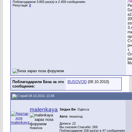
Лю
Поблагодарили 3.855 раз(а) в 2.459 сообщениях
Ре
Репутація:
0
G
a1
20
st
3,
rr
ор
Ст
рн
т,
Ол
ра
Ма
Поблагодарили Беза за это
BUSOVOD
(08.10.2010)
сообщение:
08.10.2010, 13:38
malenkaya
Звідки Ви
: Одесса
Авто
: пешеход
Дописи: 22
Вы сказали Спасибо: 269
Новичок
Поблагодарили 158 раз(а) в 47 сообщениях