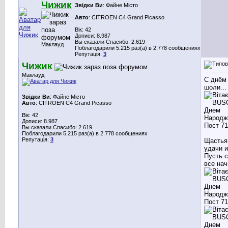
Чижик
Звідки Ви
: Файне Місто
Авто
: CITROEN C4 Grand Picasso
Вік: 42
Дописи: 8.987
Вы сказали Спасибо: 2.619
Маклауд
Поблагодарили 5.215 раз(а) в 2.778 сообщениях
Репутація:
3
Чижик
Маклауд
С днём
шоли...
Звідки Ви
: Файне Місто
Авто
: CITROEN C4 Grand Picasso
Вік: 42
Дописи: 8.987
Вы сказали Спасибо: 2.619
Поблагодарили 5.215 раз(а) в 2.778 сообщениях
Репутація:
3
Щастья
удачи и
Пусть 
все нач