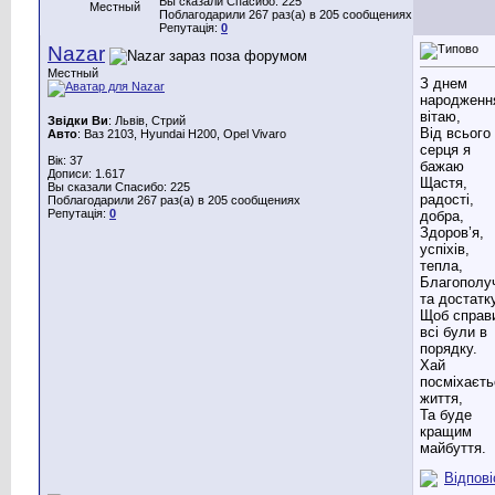
Вы сказали Спасибо: 225
Местный
Поблагодарили 267 раз(а) в 205 сообщениях
Репутація:
0
Nazar
Местный
З днем
народженн
вітаю,
Звідки Ви
: Львів, Стрий
Від всього
Авто
: Ваз 2103, Hyundai H200, Opel Vivaro
серця я
Вік: 37
бажаю
Дописи: 1.617
Щастя,
Вы сказали Спасибо: 225
радості,
Поблагодарили 267 раз(а) в 205 сообщениях
Репутація:
0
добра,
Здоров’я,
успіхів,
тепла,
Благополу
та достатку
Щоб справ
всі були в
порядку.
Хай
посміхаєть
життя,
Та буде
кращим
майбуття.