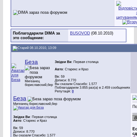
Поблагодарили DIMA за
BUSOVOD
(08.10.2010)
это сообщение:
08.10.2010, 13:09
Беза
Звідки Ви
: Первая столица
Авто
: Старекс и Краз
Вік: 59
Дописи: 8.770
Мигеанец
Вы сказали Спасибо: 1.577
бориславский,бер
Поблагодарили 3.855 раз(а) в 2.459 сообщениях
Репутація:
0
Беза
Мигеанец бориславский,бер
По
__
Звідки Ви
: Первая столица
Авто
: Старекс и Краз
Вік: 59
Ес
Дописи: 8.770
сд
Вы сказали Спасибо: 1.577