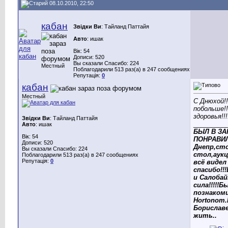
08.10.2010, 22:50
кабан
Звідки Ви
: Тайланд Паттайя
Авто
: ишак
Вік: 54
Дописи: 520
Вы сказали Спасибо: 224
Местный
Поблагодарили 513 раз(а) в 247 сообщениях
Репутація:
0
кабан
Местный
С Днюхой!!
побольше!!
здоровья!!!
Звідки Ви
: Тайланд Паттайя
_________
Авто
: ишак
БЫЛ В ЗА
Вік: 54
ПОНРАВИЛ
Дописи: 520
Днепр,ст
Вы сказали Спасибо: 224
стол,аукц
Поблагодарили 513 раз(а) в 247 сообщениях
Репутація:
0
всё видел 
спасибо!!
и Салоба
сила!!!!!Б
познакоми
Hortonom
Бориславе
жить..