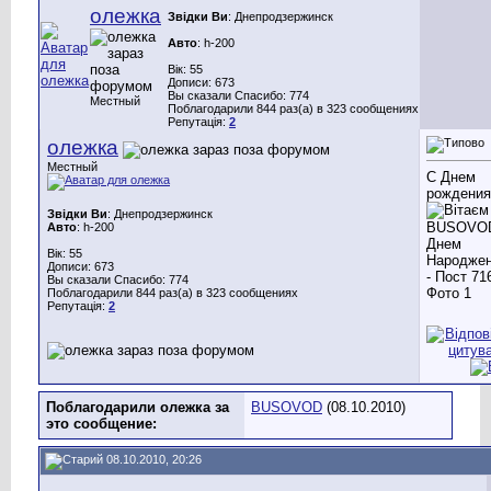
олежка
Звідки Ви
: Днепродзержинск
Авто
: h-200
Вік: 55
Дописи: 673
Вы сказали Спасибо: 774
Местный
Поблагодарили 844 раз(а) в 323 сообщениях
Репутація:
2
олежка
Местный
С Днем
рождения!
Звідки Ви
: Днепродзержинск
Авто
: h-200
Вік: 55
Дописи: 673
Вы сказали Спасибо: 774
Поблагодарили 844 раз(а) в 323 сообщениях
Репутація:
2
Поблагодарили олежка за
BUSOVOD
(08.10.2010)
это сообщение:
08.10.2010, 20:26