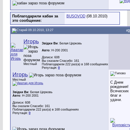
Поблагодарили кабан за
BUSOVOD
(08.10.2010)
это сообщение:
09.10.2010, 13:27
#
3
Игорь
Звідки Ви
: Белая Церковь
Авто
: H-200 2001
Дописи: 608
Вы сказали Спасибо: 161
Местный
Поблагодарили 222 раз(а) в 168 сообщениях
Репутація:
0
Игорь
Местный
С Днем
рождения!
Всяческих
Звідки Ви
: Белая Церковь
благ и
Авто
: H-200 2001
удачи.
Дописи: 608
Вы сказали Спасибо: 161
Поблагодарили 222 раз(а) в 168 сообщениях
Репутація:
0