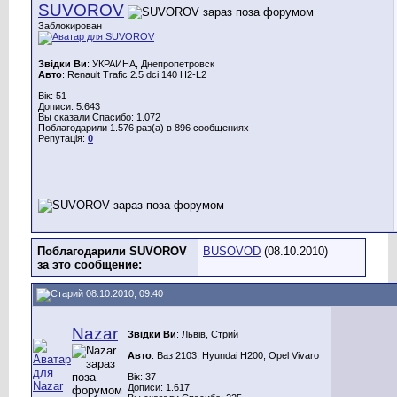
SUVOROV
Заблокирован
Звідки Ви
: УКРАИНА, Днепропетровск
Авто
: Renault Trafic 2.5 dci 140 H2-L2
Вік: 51
Дописи: 5.643
Вы сказали Спасибо: 1.072
Поблагодарили 1.576 раз(а) в 896 сообщениях
Репутація:
0
Поблагодарили SUVOROV
BUSOVOD
(08.10.2010)
за это сообщение:
08.10.2010, 09:40
Nazar
Звідки Ви
: Львів, Стрий
Авто
: Ваз 2103, Hyundai H200, Opel Vivaro
Вік: 37
Дописи: 1.617