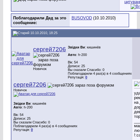
Поблагодарили Дед за это
BUSOVOD
(10.10.2010)
сообщение:
10.10.2010, 18:25
Звідки Ви
: кишинёв
сергей7206
Авто
: h-200
Вік: 54
Дописи: 25
Новичок
Вы сказали Спасибо: 0
Поблагодарили 4 раз(а) в 4 сообщениях
Репутація:
0
сергей7206
Новичок
уд
ре
на 
Звідки Ви
: кишинёв
до
Авто
: h-200
де
Вік: 54
тор
Дописи: 25
__
Вы сказали Спасибо: 0
ма
Поблагодарили 4 раз(а) в 4 сообщениях
Репутація:
0
лю
!:c