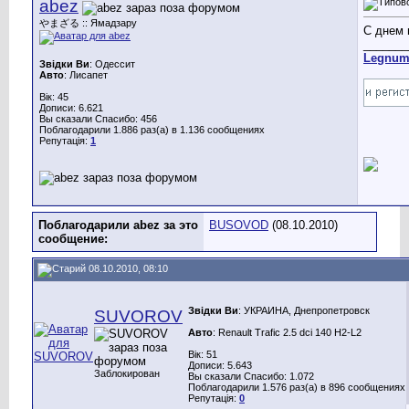
abez
やまざる :: Ямадзару
С днем 
_______
Legnu
Звідки Ви
: Одессит
Авто
: Лисапет
Вік: 45
Дописи: 6.621
Вы сказали Спасибо: 456
Поблагодарили 1.886 раз(а) в 1.136 сообщениях
Репутація:
1
Поблагодарили abez за это
BUSOVOD
(08.10.2010)
сообщение:
08.10.2010, 08:10
Звідки Ви
: УКРАИНА, Днепропетровск
SUVOROV
Авто
: Renault Trafic 2.5 dci 140 H2-L2
Вік: 51
Дописи: 5.643
Заблокирован
Вы сказали Спасибо: 1.072
Поблагодарили 1.576 раз(а) в 896 сообщениях
Репутація:
0