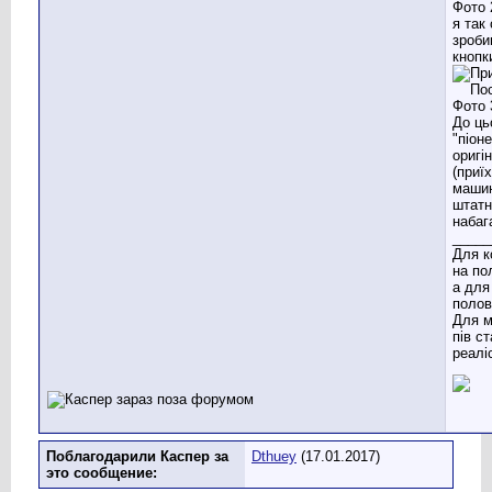
я так
зроби
кнопк
До ць
"піоне
оригі
(приї
машин
штатн
набаг
_____
Для к
на по
а для
полов
Для м
пів с
реаліс
Поблагодарили Каспер за
Dthuey
(17.01.2017)
это сообщение: