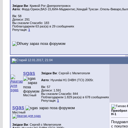
Звідки Ви
: Кривой Рог-Днепропетровск
Авто
: Форд-Орион,ВАЗ-15,КИА-Маджентис,Хюндай Туксан .Опель-Виваро,были
Вік: 58
Дописи: 291
Вы сказали Спасибо: 183
Поблагодарили 63 раз(а) в 29 сообщениях
Репутація:
1
12.01.2017, 21:04
sgas
Звідки Ви
: Сергей с Мелитополя
Авто
: Hyundai H1 D4BH (TCI) 2005г.
Вік: 57
Дописи: 1.591
Вы сказали Спасибо: 844
Местный
Поблагодарили 1.829 раз(а) в 678 сообщениях
Репутація:
1
sgas
Приобрел
Местный
Н-1
Поздрав
Звідки Ви
: Сергей с Мелитополя
с покупко
Авто
: Hyundai H1 D4BH (TCI) 2005г.