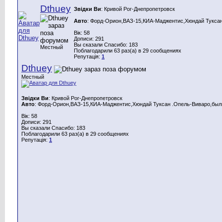
Dthuey
Звідки Ви
: Кривой Рог-Днепропетровск
Авто
: Форд-Орион,ВАЗ-15,КИА-Маджентис,Хюндай Туксан
Вік: 58
Дописи: 291
Вы сказали Спасибо: 183
Местный
Поблагодарили 63 раз(а) в 29 сообщениях
Репутація:
1
Dthuey
Местный
Звідки Ви
: Кривой Рог-Днепропетровск
Авто
: Форд-Орион,ВАЗ-15,КИА-Маджентис,Хюндай Туксан .Опель-Виваро,были
Вік: 58
Дописи: 291
Вы сказали Спасибо: 183
Поблагодарили 63 раз(а) в 29 сообщениях
Репутація:
1