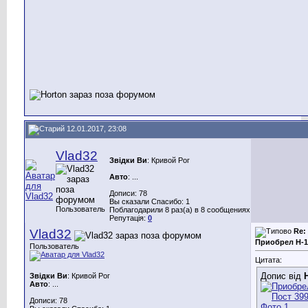
12.01.2017, 23:08
Vlad32
Звідки Ви
: Кривой Рог
Авто
: ...
Дописи: 78
Вы сказали Спасибо: 1
Пользователь
Поблагодарили 8 раз(а) в 8 сообщениях
Репутація:
0
Vlad32
Re:
Приобрел Н-1
Пользователь
Цитата:
Допис від
Звідки Ви
: Кривой Рог
Авто
: ...
Дописи: 78