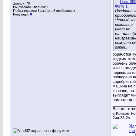
Дописи: 78
Вы сказали Спасибо: 1
Поздравля
Поблагодарили 8 раз(а) в 8 сообщениях
Репутація:
0
приобрете
Черный ко
красивый
цвет,но
на...шься(
наиграешьс
ним,что м
горюй.
обработка к
жидким сте
ооочень обл
жизнь влад
черных авто
проверено н
серебристой
машина не с
конечно, но
выглядит чи
намного до
___________
Всегда гото
в Кривом Ро
2чч-38-2о