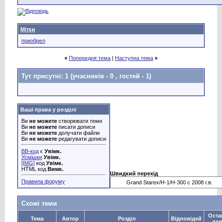
Мітки
приобрел
«
Попередня тема
|
Наступна тема
»
Тут присутні: 1
(учасників - 0 , гостей - 1)
Ваші права у розділі
Ви
не можете
створювати теми
Ви
не можете
писати дописи
Ви
не можете
долучати файли
Ви
не можете
редагувати дописи
BB-код
є
Увімк.
Усмішки
Увімк.
[IMG]
код
Увімк.
HTML код
Вимк.
Швидкий перехід
Правила форуму
Схожі теми
Оста
Тема
Автор
Розділ
Відповідей
до