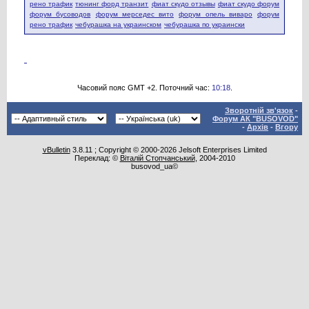
рено трафик
тюнинг форд транзит
фиат скудо отзывы
фиат скудо форум
форум бусоводов
форум мерседес вито
форум опель виваро
форум
рено трафик
чебурашка на украинском
чебурашка по украински
Часовий пояс GMT +2. Поточний час:
10:18
.
Зворотній зв'язок
-
Форум АК "BUSOVOD"
-
Архів
-
Вгору
vBulletin
3.8.11 ; Copyright © 2000-2026 Jelsoft Enterprises Limited
Переклад: ©
Віталій Стопчанський
, 2004-2010
busovod_ua©