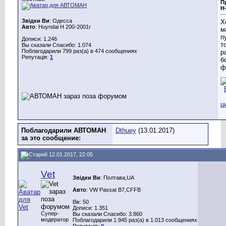
П
Н
Звідки Ви
: Одесса
Х
Авто
: Huyndai H 200-2001г
м
п
Дописи: 1.246
т
Вы сказали Спасибо: 1.074
Поблагодарили 799 раз(а) в 474 сообщениях
р
Репутація:
1
б
ф
Поблагодарили АВТОМАН
Dthuey
(13.01.2017)
за это сообщение:
12.01.2017, 22:05
Vet
Звідки Ви
: Полтава,UA
Авто
: VW Passat B7,CFFB
Вік: 50
Дописи: 1.351
Супер-
Вы сказали Спасибо: 3.860
модератор
Поблагодарили 1.945 раз(а) в 1.013 сообщениях
Репутація:
0