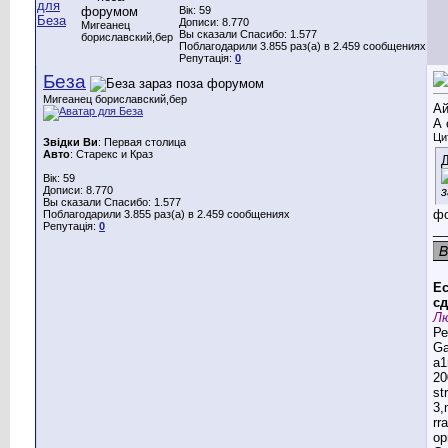
Вік: 59
Дописи: 8.770
Мигеанец
Вы сказали Спасибо: 1.577
бориславский,бер
Поблагодарили 3.855 раз(а) в 2.459 сообщениях
Репутація:
0
Беза
Мигеанец бориславский,бер
Ай
А 
Ци
Звідки Ви
: Первая столица
Авто
: Старекс и Краз
Д
Вік: 59
Дописи: 8.770
Вы сказали Спасибо: 1.577
фо
Поблагодарили 3.855 раз(а) в 2.459 сообщениях
Репутація:
0
__
Ес
сд
Лю
Ре
G
a1
20
st
3,
rr
ор