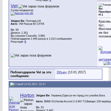
Vet
Re:
Супер-модератор
Приобре
Н-1
Звідки Ви
: Полтава,UA
Красив
Авто
: VW Passat B7,CFFB
бус,
Миллио
Вік: 50
км без
Дописи: 1.351
Вы сказали Спасибо: 3.860
поломок
Поблагодарили 1.945 раз(а) в 1.013 сообщениях
Репутація:
0
Поблагодарили Vet за это
Dthuey
(13.01.2017)
сообщение:
12.01.2017, 22:17
Horton
Звідки Ви
: Украина,Одесса-не город,это улыбка Бога
Авто
: BMW X3,Honda Aссord 2.4,WV T3,Виваро 130 жербцо
Вік: 51
Дописи: 5.442