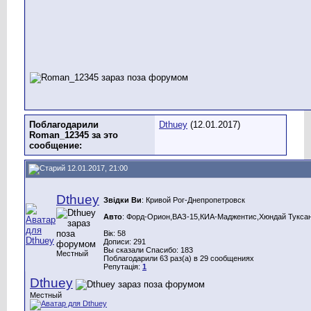
Поблагодарили
Dthuey
(12.01.2017)
Roman_12345 за это
сообщение:
12.01.2017, 21:00
Dthuey
Звідки Ви
: Кривой Рог-Днепропетровск
Авто
: Форд-Орион,ВАЗ-15,КИА-Маджентис,Хюндай Туксан
Вік: 58
Дописи: 291
Вы сказали Спасибо: 183
Местный
Поблагодарили 63 раз(а) в 29 сообщениях
Репутація:
1
Dthuey
Местный