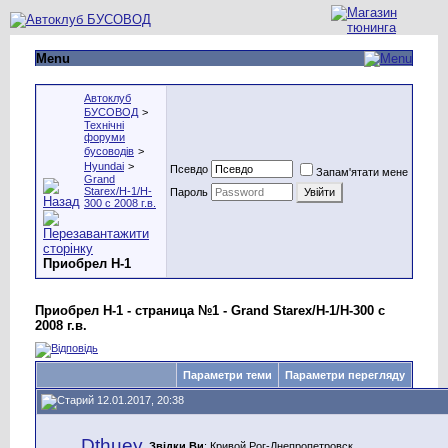
Menu
Автоклуб
БУСОВОД
>
Технічні
форуми
бусоводів
>
Hyundai
>
Псевдо
Запам'ятати мене
Grand
Starex/H-1/H-
Пароль
300 с 2008 г.в.
Приобрел Н-1
Приобрел Н-1 - страница №1 - Grand Starex/H-1/H-300 с
2008 г.в.
Параметри теми
Параметри перегляду
12.01.2017, 20:38
Dthuey
Звідки Ви
: Кривой Рог-Днепропетровск