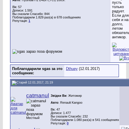
пусть
только
Вік: 57
Дописи: 1.591
радует.
Вы сказали Спасибо: 844
Если для
Поблагодарили 1.829 раз(а) в 678 сообщениях
себя и на
Репутація:
1
долго,
летом
обязател
антикор.
Поблагодарили sgas за это
Dthuey
(12.01.2017)
сообщение:
12.01.2017, 21:19
catmanul
Звідки Ви
: Житомир
Авто
: Renault Kangoo
Вік: 47
Дописи: 1.477
Вы сказали Спасибо: 232
Местный
Поблагодарили 1.080 раз(а) в 541 сообщениях
Репутація:
0