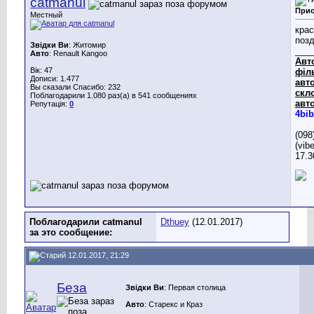
catmanul
Прио
Местный
крас
поз
Звідки Ви
: Житомир
___
Авто
: Renault Kangoo
Авт
Вік: 47
філ
Дописи: 1.477
авто
Вы сказали Спасибо: 232
скл
Поблагодарили 1.080 раз(а) в 541 сообщениях
авто
Репутація:
0
4bib
(098
(vib
17.3
Поблагодарили catmanul
Dthuey
(12.01.2017)
за это сообщение:
12.01.2017, 21:29
Беза
Звідки Ви
: Первая столица
Авто
: Старекс и Краз