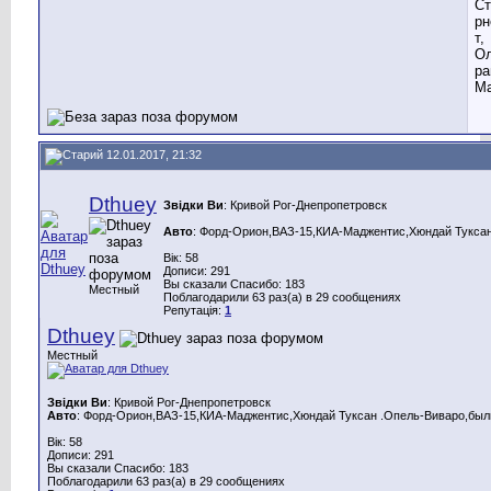
Ст
рн
т,
Ол
ра
Ма
12.01.2017, 21:32
Dthuey
Звідки Ви
: Кривой Рог-Днепропетровск
Авто
: Форд-Орион,ВАЗ-15,КИА-Маджентис,Хюндай Туксан
Вік: 58
Дописи: 291
Вы сказали Спасибо: 183
Местный
Поблагодарили 63 раз(а) в 29 сообщениях
Репутація:
1
Dthuey
Местный
Звідки Ви
: Кривой Рог-Днепропетровск
Авто
: Форд-Орион,ВАЗ-15,КИА-Маджентис,Хюндай Туксан .Опель-Виваро,были
Вік: 58
Дописи: 291
Вы сказали Спасибо: 183
Поблагодарили 63 раз(а) в 29 сообщениях