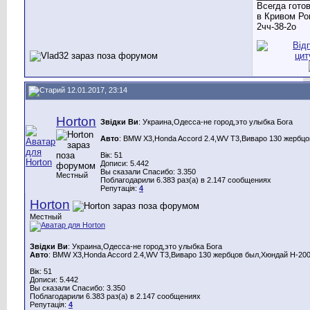
Всегда гото
в Кривом Ро
2чч-38-2о
12.01.2017, 23:14
Horton
Звідки Ви
: Украина,Одесса-не город,это улыбка Бога
Авто
: BMW X3,Honda Aссord 2.4,WV T3,Виваро 130 жербцо
Вік: 51
Дописи: 5.442
Вы сказали Спасибо: 3.350
Местный
Поблагодарили 6.383 раз(а) в 2.147 сообщениях
Репутація:
4
Horton
Местный
Звідки Ви
: Украина,Одесса-не город,это улыбка Бога
Авто
: BMW X3,Honda Aссord 2.4,WV T3,Виваро 130 жербцов был,Хюндай Н-200
Вік: 51
Дописи: 5.442
Вы сказали Спасибо: 3.350
Поблагодарили 6.383 раз(а) в 2.147 сообщениях
Репутація:
4