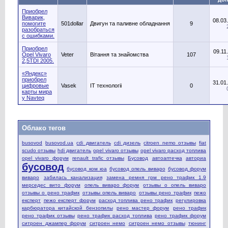
Приобрел
Виварик,
08.03
помогите
501dollar
Двигун та паливне обладнання
9
разобраться
с ошибками.
Приобрел
09.11
Opel Vivaro
Veter
Вітання та знайомства
107
2,5TDI 2005.
«Яндекс»
приобрел
31.01
цифровые
Vasek
IT технологіі
0
карты мира
у Navteq
Облако тегов
busovod
busovod.ua
cdi двигатель
cdi дизель
citroen nemo отзывы
fiat
scudo отзывы
hdi двигатель
opel vivaro отзывы
opel vivaro расход топлива
opel vivaro форум
renault trafic отзывы
Бусовод
автоаптечка
авториа
бусовод
бусовод ком юа
бусовод опель виваро
бусовод форум
виваро
забилась канализация
замена ремня грм рено трафик 1.9
мерседес вито форум
опель виваро форум
отзывы о опель виваро
отзывы о рено трафик
отзывы опель виваро
отзывы рено трафик
пежо
експерт
пежо експерт форум
расход топлива рено трафик
регулировка
карбюратора китайской бензопилы
рено мастер форум
рено трафик
рено трафик отзывы
рено трафик расход топлива
рено трафик форум
ситроен джампер форум
ситроен немо
ситроен немо отзывы
тюнинг