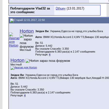
Поблагодарили Vlad32 за
Dthuey
(13.01.2017)
это сообщение:
12.01.2017, 22:50
Horton
Звідки Ви
: Украина,Одесса-не город,это улыбка Бога
Авто
: BMW X3,Honda Aссord 2.4,WV T3,Виваро 130 жербцо
Вік: 51
Дописи: 5.442
Вы сказали Спасибо: 3.350
Местный
Поблагодарили 6.383 раз(а) в 2.147 сообщениях
Репутація:
4
Horton
Местный
Звідки Ви
: Украина,Одесса-не город,это улыбка Бога
Авто
: BMW X3,Honda Aссord 2.4,WV T3,Виваро 130 жербцов был,Хюндай Н-200
Вік: 51
Дописи: 5.442
Вы сказали Спасибо: 3.350
Поблагодарили 6.383 раз(а) в 2.147 сообщениях
Репутація:
4