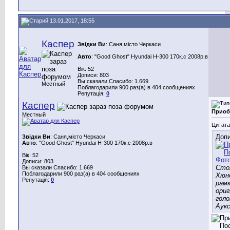
13.01.2017, 18:55
Каспер
Звідки Ви
: Саня,місто Черкаси
Авто
: "Good Ghost" Hyundai H-300 170к.с 2008р.в
Вік: 52
Дописи: 803
Вы сказали Спасибо: 1.669
Местный
Поблагодарили 900 раз(а) в 404 сообщениях
Репутація:
0
Каспер
Приоб
Местный
Цитата
Допи
Звідки Ви
: Саня,місто Черкаси
Авто
: "Good Ghost" Hyundai H-300 170к.с 2008р.в
Вік: 52
Дописи: 803
Сто
Вы сказали Спасибо: 1.669
Поблагодарили 900 раз(а) в 404 сообщениях
Хюн
Репутація:
0
рамк
ори
голо
Аук