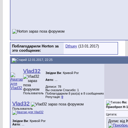
Поблагодарили Horton за
Dthuey
(13.01.2017)
это сообщение:
12.01.2017, 22:25
Vlad32
Звідки Ви
: Кривой Рог
Авто
: ...
Дописи: 78
Вы сказали Спасибо: 1
Пользователь
Поблагодарили 8 раз(а) в 8 сообщениях
Репутація:
0
Vlad32
Re:
Приобрел Н-1
Пользователь
Цитата:
Допис від
Звідки Ви
: Кривой Рог
Авто
: ...