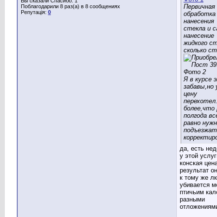
Вы сказали Спасибо: 1
Первичная
Поблагодарили 8 раз(а) в 8 сообщениях
Репутація:
0
обработка
нанесения
стекла и 
нанесение
жидкого с
сколько с
Я в курсе 
забавы,но 
цену
перехотел
более,что 
полгода вс
равно нуж
подъезжат
корректир
да, есть не
у этой услуг
конская цена
результат он
к тому же лк
убивается м
птичьим кал
разными
отложениям
___________