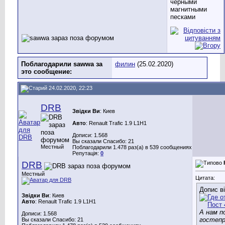
черными
магнитными
песками
Поблагодарили sawwa за
филин
(25.02.2020)
это сообщение:
24.02.2020, 22:23
DRB
Звідки Ви
: Киев
Авто
: Renault Trafic 1.9 L1H1
Дописи: 1.568
Вы сказали Спасибо: 21
Местный
Поблагодарили 1.478 раз(а) в 539 сообщениях
Репутація:
0
DRB
Местный
Цитата:
Допис в
Звідки Ви
: Киев
Авто
: Renault Trafic 1.9 L1H1
А нам п
Дописи: 1.568
гостепр
Вы сказали Спасибо: 21