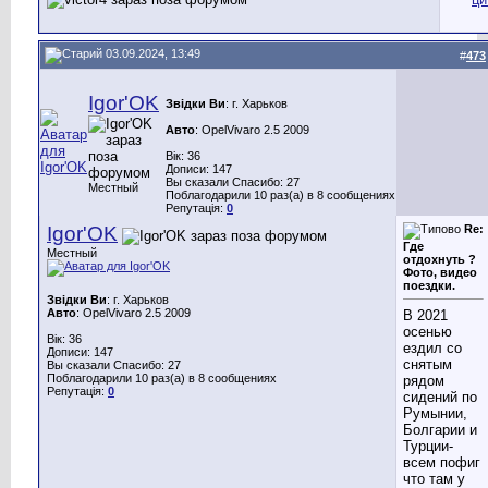
03.09.2024, 13:49
#
473
Igor'OK
Звідки Ви
: г. Харьков
Авто
: OpelVivaro 2.5 2009
Вік: 36
Дописи: 147
Вы сказали Спасибо: 27
Местный
Поблагодарили 10 раз(а) в 8 сообщениях
Репутація:
0
Igor'OK
Re:
Где
Местный
отдохнуть ?
Фото, видео
поездки.
Звідки Ви
: г. Харьков
Авто
: OpelVivaro 2.5 2009
В 2021
осенью
Вік: 36
ездил со
Дописи: 147
снятым
Вы сказали Спасибо: 27
Поблагодарили 10 раз(а) в 8 сообщениях
рядом
Репутація:
0
сидений по
Румынии,
Болгарии и
Турции-
всем пофиг
что там у