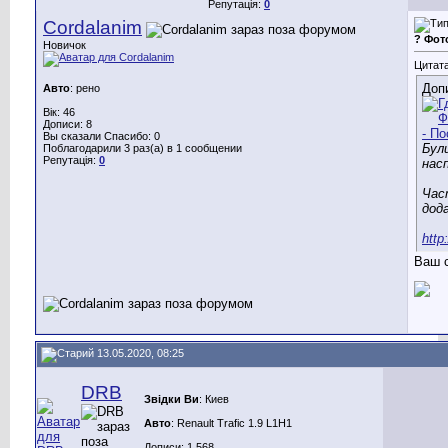
Репутація:
0
Cordalanim
? Фот
Новичок
Цитата
Доп
Авто
: рено
Вік: 46
Дописи: 8
Вы сказали Спасибо: 0
Були
Поблагодарили 3 раз(а) в 1 сообщении
Репутація:
0
нас
Час
дода
http
Ваш с
13.05.2020, 08:25
DRB
Звідки Ви
: Киев
Авто
: Renault Trafic 1.9 L1H1
Дописи: 1.568