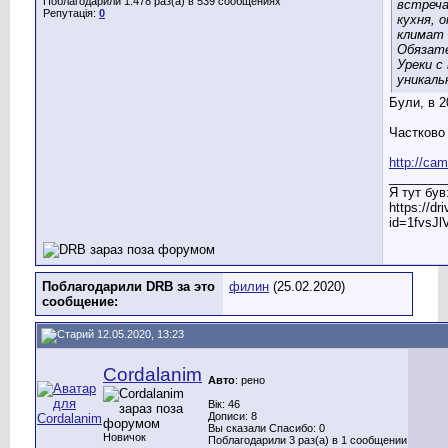
Поблагодарили 1.478 раз(а) в 539 сообщениях
встреча
Репутація:
0
кухня, 
климат 
Обязат
Уреки с
уникал
Були, в 2
Частково 
http://ca
________
Я тут був
https://d
id=1fvsJ
Поблагодарили DRB за это
филин
(25.02.2020)
сообщение:
12.05.2020, 13:23
Cordalanim
Авто
: рено
Вік: 46
Дописи: 8
Вы сказали Спасибо: 0
Новичок
Поблагодарили 3 раз(а) в 1 сообщении