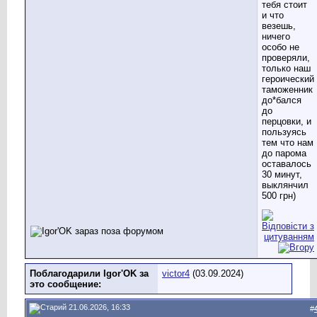
тебя стоит
и что
везешь,
ничего
особо не
проверяли,
только наш
героический
таможенник
до*бался
до
перцовки, и
пользуясь
тем что нам
до парома
оставалось
30 минут,
выклянчил
500 грн)
Поблагодарили Igor'OK за
victor4
(03.09.2024)
это сообщение:
21.06.2026, 16:33
#