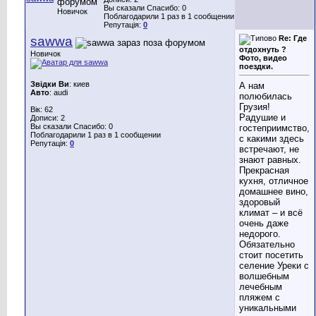
Вы сказали Спасибо: 0
Новичок
Поблагодарили 1 раз в 1 сообщении
Репутація:
0
sawwa
Re: Где
отдохнуть ?
Новичок
Фото, видео
поездки.
Звідки Ви
: киев
А нам
Авто
: audi
полюбилась
Грузия!
Вік: 62
Радушие и
Дописи: 2
Вы сказали Спасибо: 0
гостеприимство,
Поблагодарили 1 раз в 1 сообщении
с какими здесь
Репутація:
0
встречают, не
знают равных.
Прекрасная
кухня, отличное
домашнее вино,
здоровый
климат – и всё
очень даже
недорого.
Обязательно
стоит посетить
селение Уреки с
волшебным
лечебным
пляжем с
уникальными