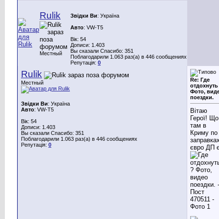
Rulik
Звідки Ви
: Україна
Авто
: VW-Т5
Вік: 54
Дописи: 1.403
Вы сказали Спасибо: 351
Местный
Поблагодарили 1.063 раз(а) в 446 сообщениях
Репутація:
0
Rulik
Re: Где
Местный
отдохнуть
Фото, вид
поездки.
Звідки Ви
: Україна
Авто
: VW-Т5
Вітаю
Герої! Що
Вік: 54
там в
Дописи: 1.403
Криму по
Вы сказали Спасибо: 351
Поблагодарили 1.063 раз(а) в 446 сообщениях
заправках
Репутація:
0
євро ДП 