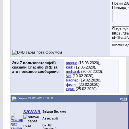
Новий 202
Польща, 
________
Я тут був
https://d
id=1fvsJ
Востаннє р
Эти 7 пользователя(ей)
aragua
(15.03.2020),
сказали Спасибо DRB за
kruk
(12.05.2020),
это полезное сообщение:
mehanik
(20.02.2020),
Vet
(19.02.2020),
Каспер
(19.02.2020),
филин
(20.02.2020),
юрик
(25.02.2020)
24.02.2020, 18:30
#
464
sawwa
Звідки Ви
: киев
Авто
: audi
Вік: 62
Дописи: 2