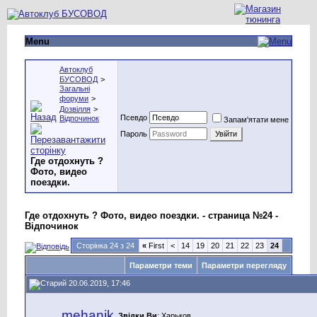
Menu
Автоклуб
БУСОВОД
>
Загальні
форуми
>
Дозвілля
>
Псевдо
Відпочинок
Запам'ятати мене
Пароль
Где отдохнуть ?
Фото, видео
поездки.
Где отдохнуть ? Фото, видео поездки. - страница №24 -
Відпочинок
Сторінка 24 з 24
«
First
<
14
19
20
21
22
23
24
Параметри теми
Параметри перегляду
20.06.2019, 17:46
mehanik
Звідки Ви
: Харьков