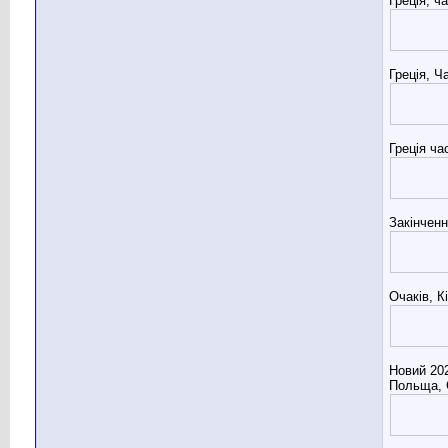
Греція, ч
Греція, Ч
Греція ча
Закінченн
Очаків, К
Новий 202
Польща, 