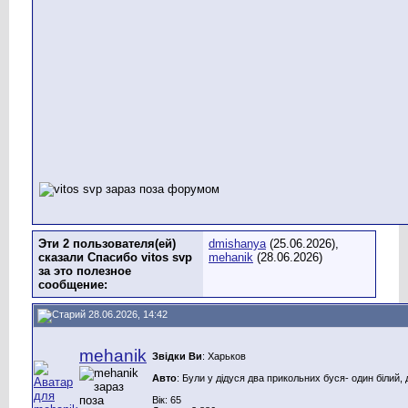
Эти 2 пользователя(ей)
dmishanya
(25.06.2026),
сказали Спасибо vitos svp
mehanik
(28.06.2026)
за это полезное
сообщение:
28.06.2026, 14:42
mehanik
Звідки Ви
: Харьков
Авто
: Були у дідуся два прикольних буся- один білий, 
Вік: 65