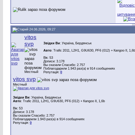
24.06.2026, 09:27
vitos
svp
Звідки Ви
: Україна, Бердянськ
Авто
: Trafic 2011, L2H1, G9U630, PF6 (012) + Каngoo II, 1,6
Вік: 53
Дописи: 3.178
Вы сказали Спасибо: 2.757
Поблагодарили 1.943 раз(а) в 914 сообщениях
Местный
Репутація:
0
vitos svp
Местный
Звідки Ви
: Україна, Бердянськ
Авто
: Trafic 2011, L2H1, G9U630, PF6 (012) + Каngoo II, 1,6b
Вік: 53
Дописи: 3.178
Вы сказали Спасибо: 2.757
Поблагодарили 1.943 раз(а) в 914 сообщениях
Репутація:
0