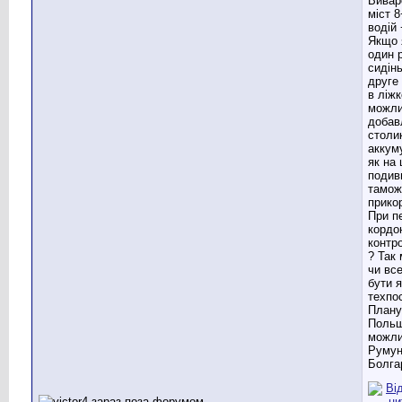
Вивар
міст 
водій 
Якщо 
один 
сидінь
друге
в ліжк
можл
добав
столи
аккум
як на 
подив
тамож
прико
При п
кордо
контр
? Так
чи вс
бути я
техпос
Плану
Польш
можл
Румун
Болгар