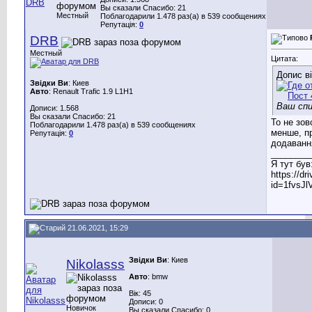
Вы сказали Спасибо: 21
Местный
Поблагодарили 1.478 раз(а) в 539 сообщениях
Репутація:
0
DRB
Местный
Цитата:
Допис в
Звідки Ви
: Киев
Авто
: Renault Trafic 1.9 L1H1
Ваш спи
Дописи: 1.568
Вы сказали Спасибо: 21
То не зов
Поблагодарили 1.478 раз(а) в 539 сообщениях
менше, п
Репутація:
0
додавання
________
Я тут був
https://d
id=1fvsJ
21.06.2021, 15:29
Звідки Ви
: Киев
Nikolasss
Авто
: bmw
Вік: 45
Дописи: 0
Новичок
Вы сказали Спасибо: 0