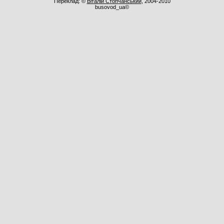
Переклад: ©
Віталій Стопчанський
, 2004-2010
busovod_ua©