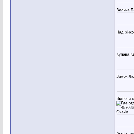
Велика Б
Над річк
Купава Ка
Замок Лю
Відпочин
Очаків