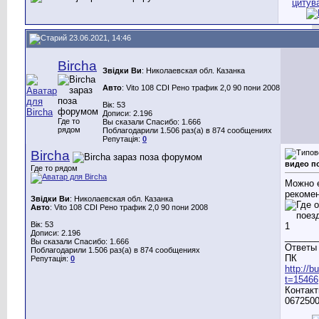
23.06.2021, 14:46
Bircha
Звідки Ви
: Николаевская обл. Казанка
Авто
: Vito 108 CDI Рено трафик 2,0 90 пони 2008
Вік: 53
Дописи: 2.196
Где то
Вы сказали Спасибо: 1.666
рядом
Поблагодарили 1.506 раз(а) в 874 сообщениях
Репутація:
0
Bircha
видео п
Где то рядом
Можно е
рекоме
Звідки Ви
: Николаевская обл. Казанка
Авто
: Vito 108 CDI Рено трафик 2,0 90 пони 2008
Вік: 53
Дописи: 2.196
______
Вы сказали Спасибо: 1.666
Ответы 
Поблагодарили 1.506 раз(а) в 874 сообщениях
ПК
Репутація:
0
http://
t=15466
Контакт
0672500