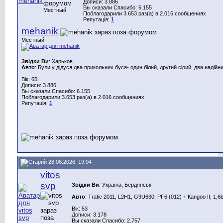
Дописи: 3.886
Вы сказали Спасибо: 6.155
Местный
Поблагодарили 3.653 раз(а) в 2.016 сообщениях
Репутація:
1
mehanik
Местный
Звідки Ви
: Харьков
Авто
: Були у дідуся два прикольних буся- один білий, другий сірий, два надійн
Вік: 65
Дописи: 3.886
Вы сказали Спасибо: 6.155
Поблагодарили 3.653 раз(а) в 2.016 сообщениях
Репутація:
1
28.06.2026, 19:04
vitos
svp
Звідки Ви
: Україна, Бердянськ
Авто
: Trafic 2011, L2H1, G9U630, PF6 (012) + Каngoo II, 1,6
Вік: 53
Дописи: 3.178
Вы сказали Спасибо: 2.757