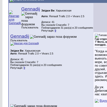
Gennadij
Звідки Ви
: Харьковская
Авто
: Renault Trafic 2.0 + Vivaro 2.5
Дописи: 41
Вы сказали Спасибо: 7
Пользователь
Поблагодарили 31 раз(а) в 20 сообщениях
Репутація:
0
Gennadij
Где отдо
Пользователь
? Фото, 
поездки.
Звідки Ви
: Харьковская
"Когда н
Авто
: Renault Trafic 2.0 + Vivaro 2.5
возможн
выехать
Дописи: 41
море, вс
Вы сказали Спасибо: 7
Поблагодарили 31 раз(а) в 20 сообщениях
по сове
Репутація:
0
друзей, 
отдыха
здесь. 
рекомен
Да уж.
Дебилов
нас хват