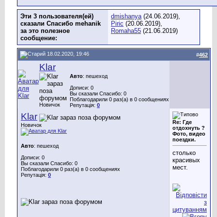
Эти 3 пользователя(ей)
dmishanya
(24.06.2019),
сказали Спасибо mehanik
Piric
(20.06.2019),
за это полезное
Romaha55
(21.06.2019)
сообщение:
18.02.2020, 19:46
#
462
Klar
Авто
: пешеход
Дописи: 0
Вы сказали Спасибо: 0
Поблагодарили 0 раз(а) в 0 сообщениях
Новичок
Репутація:
0
Klar
Re: Где
Новичок
отдохнуть ?
Фото, видео
поездки.
Авто
: пешеход
столько
Дописи: 0
красивых
Вы сказали Спасибо: 0
мест.
Поблагодарили 0 раз(а) в 0 сообщениях
Репутація:
0