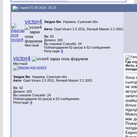
01.09.2024, 20:25
victor4
Звідки Ви
: Украина, Сумская обл.
Авто
: Opel Vivaro 2.5 2011, Renault Master 2.2 2001
Вік: 62
Дописи: 183
Вы сказали Спасибо: 24
Местный
Поблагодарили 62 раз(а) в 52 сообщениях
Репутація:
0
victor4
Где от
Местный
Фото, 
поездк
Звідки Ви
: Украина, Сумская обл.
Хоча 
Авто
: Opel Vivaro 2.5 2011, Renault Master 2.2 2001
сього
не зов
Вік: 62
актуал
Дописи: 183
Вы сказали Спасибо: 24
запита
Поблагодарили 62 раз(а) в 52 сообщениях
знайш
Репутація:
0
більш
підхо
Можли
має до
План
поїздк
Європ