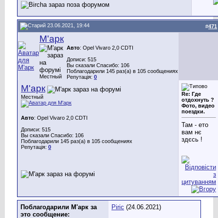
23.06.2021, 19:44
#
471
М'арк
Авто
: Opel Vivaro 2,0 CDTI
Дописи: 515
Вы сказали Спасибо: 106
Поблагодарили 145 раз(а) в 105 сообщениях
Местный
Репутація:
0
М'арк
Re: Где
Местный
отдохнуть ?
Фото, видео
поездки.
Авто
: Opel Vivaro 2,0 CDTI
Там - ето
Дописи: 515
вам нє
Вы сказали Спасибо: 106
здєсь !
Поблагодарили 145 раз(а) в 105 сообщениях
Репутація:
0
Поблагодарили М'арк за
Piric
(24.06.2021)
это сообщение: