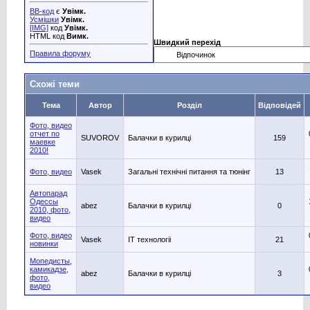
BB-код
є
Увімк.
Усмішки
Увімк.
[IMG]
код
Увімк.
HTML код
Вимк.
Швидкий перехід
Правила форуму
Схожі теми
Тема
Автор
Розділ
Відповідей
Фото, видео
отчет по
SUVOROV
Балачки в курилці
159
маевке
2010!
Фото, видео
Vasek
Загальні технічні питання та тюнінг
13
Автопарад
Одессы
abez
Балачки в курилці
0
2010, фото,
видео
Фото, видео
Vasek
IT технологіі
21
новинки
Мопедисты,
камикадзе,
abez
Балачки в курилці
3
фото,
видео