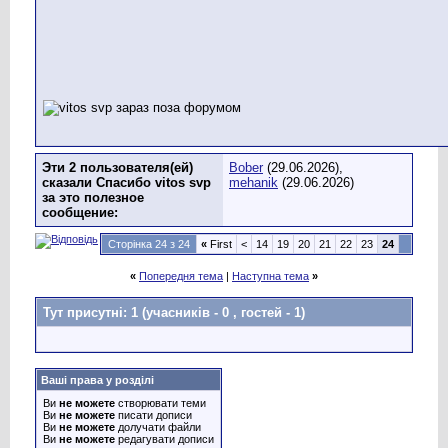
Эти 2 пользователя(ей)
Bober
(29.06.2026),
сказали Спасибо vitos svp
mehanik
(29.06.2026)
за это полезное
сообщение:
Сторінка 24 з 24
«
First
<
14
19
20
21
22
23
24
«
Попередня тема
|
Наступна тема
»
Тут присутні: 1
(учасників - 0 , гостей - 1)
Ваші права у розділі
Ви
не можете
створювати теми
Ви
не можете
писати дописи
Ви
не можете
долучати файли
Ви
не можете
редагувати дописи