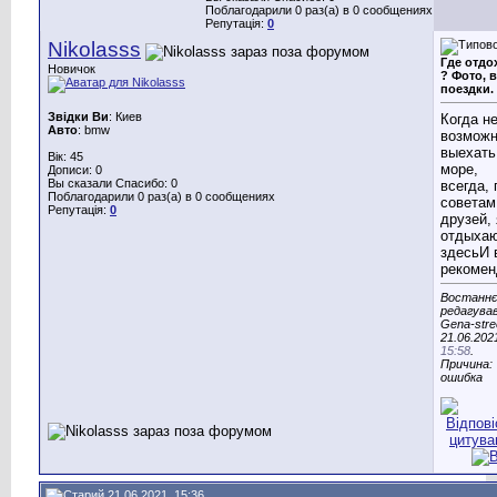
Поблагодарили 0 раз(а) в 0 сообщениях
Репутація:
0
Nikolasss
Где отдо
Новичок
? Фото, 
поездки.
Звідки Ви
: Киев
Когда н
Авто
: bmw
возможн
выехать
Вік: 45
море,
Дописи: 0
Вы сказали Спасибо: 0
всегда, 
Поблагодарили 0 раз(а) в 0 сообщениях
советам
Репутація:
0
друзей, 
отдыха
здесьИ 
рекомен
Востаннє
редагува
Gena-stre
21.06.202
15:58
.
Причина:
ошибка
21.06.2021, 15:36