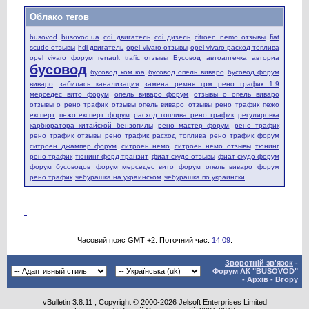
Облако тегов
busovod
busovod.ua
cdi двигатель
cdi дизель
citroen nemo отзывы
fiat
scudo отзывы
hdi двигатель
opel vivaro отзывы
opel vivaro расход топлива
opel vivaro форум
renault trafic отзывы
Бусовод
автоаптечка
авториа
бусовод
бусовод ком юа
бусовод опель виваро
бусовод форум
виваро
забилась канализация
замена ремня грм рено трафик 1.9
мерседес вито форум
опель виваро форум
отзывы о опель виваро
отзывы о рено трафик
отзывы опель виваро
отзывы рено трафик
пежо
експерт
пежо експерт форум
расход топлива рено трафик
регулировка
карбюратора китайской бензопилы
рено мастер форум
рено трафик
рено трафик отзывы
рено трафик расход топлива
рено трафик форум
ситроен джампер форум
ситроен немо
ситроен немо отзывы
тюнинг
рено трафик
тюнинг форд транзит
фиат скудо отзывы
фиат скудо форум
форум бусоводов
форум мерседес вито
форум опель виваро
форум
рено трафик
чебурашка на украинском
чебурашка по украински
Часовий пояс GMT +2. Поточний час:
14:09
.
Зворотній зв'язок
-
Форум АК "BUSOVOD"
-
Архів
-
Вгору
vBulletin
3.8.11 ; Copyright © 2000-2026 Jelsoft Enterprises Limited