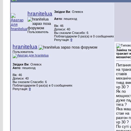
Звідки Ви
: Олевск
hranitelua
Авто
: пешеход
Вік: 46
Дописи: 40
Пользователь
Вы сказали Спасибо: 6
Поблагодарили 0 раз(а) в 0 сообщениях
Репутація:
0
hranitelua
Заміна т
Пользователь
транзит 
механічн
Звідки Ви
: Олевск
Питання
Авто
: пешеход
на транз
ставів
Вік: 46
механіч
Дописи: 40
Вы сказали Спасибо: 6
тнвд вм
Поблагодарили 0 раз(а) в 0 сообщениях
vp 30 ?
Репутація:
0
Як по
мощност
дуже па
тяга ?
Яка ма
стае на
разгон п
vp 30 ?
По суті 
получиц