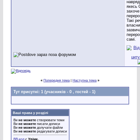
навряд
якесь 
захоче
переро
Такі ре
власни
зазвич
переро
самі.
«
Попередня тема
|
Наступна тема
»
Тут присутні: 1
(учасників - 0 , гостей - 1)
Ваші права у розділі
Ви
не можете
створювати теми
Ви
не можете
писати дописи
Ви
не можете
долучати файли
Ви
не можете
редагувати дописи
BB-код
є
Увімк.