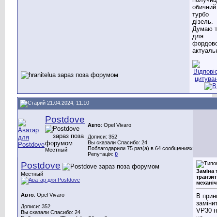
обичний
турбо
дізель.
Думаю 
для
фордов
актуальн
21.04.2024, 11:10
Postdove
Авто
: Opel Vivaro
Дописи: 352
Вы сказали Спасибо: 24
Поблагодарили 75 раз(а) в 64 сообщениях
Местный
Репутація:
0
Postdove
Заміна 
Местный
транзит
механіч
Авто
: Opel Vivaro
В прин
заміни
Дописи: 352
VP30 
Вы сказали Спасибо: 24