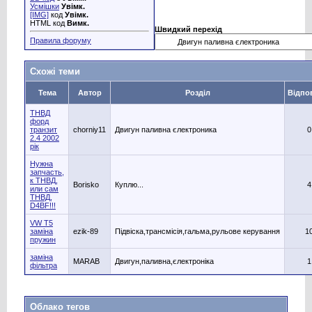
Усмішки
Увімк.
[IMG]
код
Увімк.
HTML код
Вимк.
Швидкий перехід
Правила форуму
Схожі теми
Тема
Автор
Розділ
Відпо
ТНВД
форд
транзит
chorniy11
Двигун паливна єлектроника
0
2.4 2002
рік
Нужна
запчасть,
к ТНВД,
Borisko
Куплю...
4
или сам
ТНВД,
D4BF!!!
VW T5
заміна
ezik-89
Підвіска,трансмісія,гальма,рульове керування
1
пружин
заміна
MARAB
Двигун,паливна,єлектроніка
1
фільтра
Облако тегов