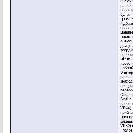
цьому 
раніше
насоса
було, 
треба 
підбир
насос 
машини
таким 
обємо
двигуна
коорди
переро
місце п
насос 
лобовій
В інтер
раніше
знаход
процес
переро
Опелів
Ауді з
насос
VP44(
прибли
така с
какашк
VP30) 
І голов