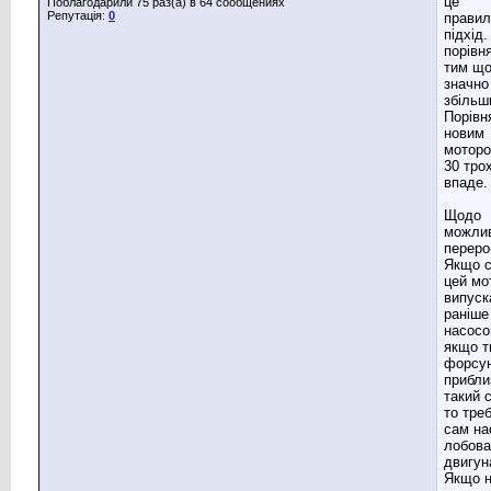
це
Поблагодарили 75 раз(а) в 64 сообщениях
Репутація:
0
правил
підхід.
порівн
тим що
значно
збільш
Порівн
новим
моторо
30 тро
впаде.
Щодо
можлив
переро
Якщо 
цей мо
випуск
раніше
насосо
якщо т
форсу
прибли
такий 
то тре
сам на
лобова
двигун
Якщо 