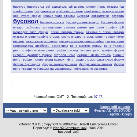
busovod
busovod.ua
cdi двигатель
cdi дизель
citroen nemo отзывы
fiat
scudo отзывы
hdi двигатель
opel vivaro отзывы
opel vivaro расход топлива
opel vivaro форум
renault trafic отзывы
Бусовод
автоаптечка
авториа
бусовод
бусовод ком юа
бусовод опель виваро
бусовод форум
виваро
забилась канализация
замена ремня грм рено трафик 1.9
мерседес вито форум
опель виваро форум
отзывы о опель виваро
отзывы о рено трафик
отзывы опель виваро
отзывы рено трафик
пежо
експерт
пежо експерт форум
расход топлива рено трафик
регулировка
карбюратора китайской бензопилы
рено мастер форум
рено трафик
рено трафик отзывы
рено трафик расход топлива
рено трафик форум
ситроен джампер форум
ситроен немо
ситроен немо отзывы
тюнинг
рено трафик
тюнинг форд транзит
фиат скудо отзывы
фиат скудо форум
форум бусоводов
форум мерседес вито
форум опель виваро
форум
рено трафик
чебурашка на украинском
чебурашка по украински
Часовий пояс GMT +2. Поточний час:
07:47
.
Зворотній зв'язок
-
Форум АК "BUSOVOD"
-
Архів
-
Вгору
vBulletin
3.8.11 ; Copyright © 2000-2026 Jelsoft Enterprises Limited
Переклад: ©
Віталій Стопчанський
, 2004-2010
busovod_ua©