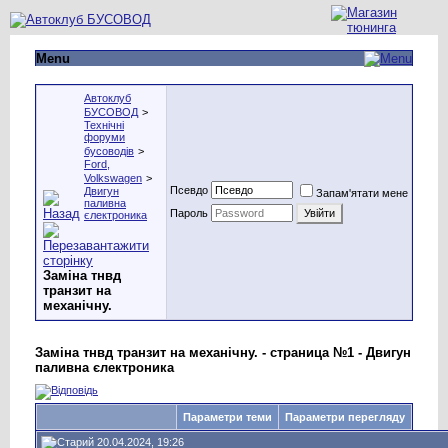
Menu
Автоклуб
БУСОВОД
>
Технічні
форуми
бусоводів
>
Ford,
Volkswagen
>
Псевдо
Двигун
Запам'ятати мене
паливна
Пароль
єлектроника
Заміна тнвд
транзит на
механічну.
Заміна тнвд транзит на механічну. - страница №1 - Двигун
паливна єлектроника
Параметри теми
Параметри перегляду
20.04.2024, 19:26