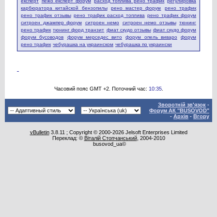
експерт
пежо експерт форум
расход топлива рено трафик
регулировка
карбюратора китайской бензопилы
рено мастер форум
рено трафик
рено трафик отзывы
рено трафик расход топлива
рено трафик форум
ситроен джампер форум
ситроен немо
ситроен немо отзывы
тюнинг
рено трафик
тюнинг форд транзит
фиат скудо отзывы
фиат скудо форум
форум бусоводов
форум мерседес вито
форум опель виваро
форум
рено трафик
чебурашка на украинском
чебурашка по украински
Часовий пояс GMT +2. Поточний час:
10:35
.
Зворотній зв'язок
-
Форум АК "BUSOVOD"
-
Архів
-
Вгору
vBulletin
3.8.11 ; Copyright © 2000-2026 Jelsoft Enterprises Limited
Переклад: ©
Віталій Стопчанський
, 2004-2010
busovod_ua©