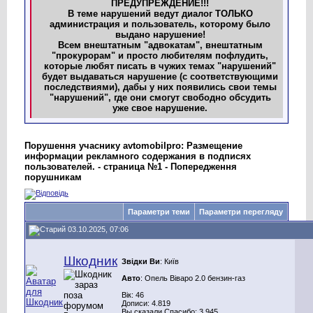
ПРЕДУПРЕЖДЕНИЕ!!!
В теме нарушений ведут диалог ТОЛЬКО
администрация и пользователь, которому было
выдано нарушение!
Всем внештатным "адвокатам", внештатным
"прокурорам" и просто любителям пофлудить,
которые любят писать в чужих темах "нарушений"
будет выдаваться нарушение (с соответствующими
последствиями), дабы у них появились свои темы
"нарушений", где они смогут свободно обсудить
уже свое нарушение.
Порушення учаснику avtomobilpro: Размещение
информации рекламного содержания в подписях
пользователей. - страница №1 - Попередження
порушникам
Параметри теми
Параметри перегляду
03.10.2025, 07:06
Шкодник
Звідки Ви
: Київ
Авто
: Опель Віваро 2.0 бензин-газ
Вік: 46
Дописи: 4.819
Вы сказали Спасибо: 3.945