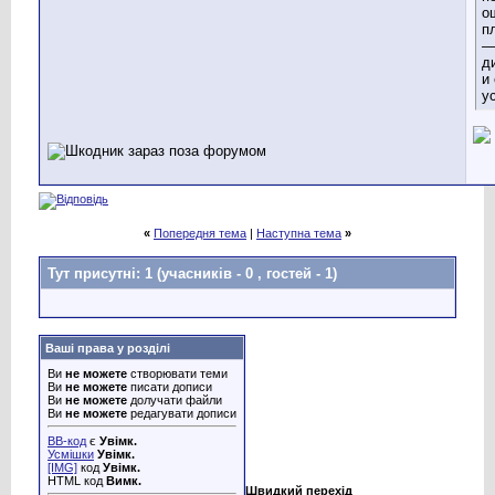
о
п
—
д
и
у
«
Попередня тема
|
Наступна тема
»
Тут присутні: 1
(учасників - 0 , гостей - 1)
Ваші права у розділі
Ви
не можете
створювати теми
Ви
не можете
писати дописи
Ви
не можете
долучати файли
Ви
не можете
редагувати дописи
BB-код
є
Увімк.
Усмішки
Увімк.
[IMG]
код
Увімк.
HTML код
Вимк.
Швидкий перехід