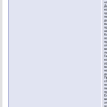
ч
Д
к
о
п
д
в
п
н
К
о
п
о
м
л
Г
к
у
м
н
д
П
с
re
п
п
Е
м
э
п