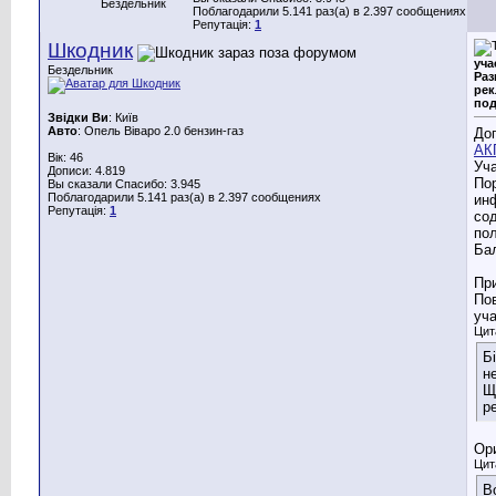
Бездельник
Поблагодарили 5.141 раз(а) в 2.397 сообщениях
Репутація:
1
Шкодник
уча
Бездельник
Ра
рек
под
Звідки Ви
: Київ
Авто
: Опель Віваро 2.0 бензин-газ
До
АК
Вік: 46
Уч
Дописи: 4.819
По
Вы сказали Спасибо: 3.945
Поблагодарили 5.141 раз(а) в 2.397 сообщениях
ин
Репутація:
1
со
по
Бал
При
По
уча
Цит
Б
н
Щ
р
Ори
Цит
В