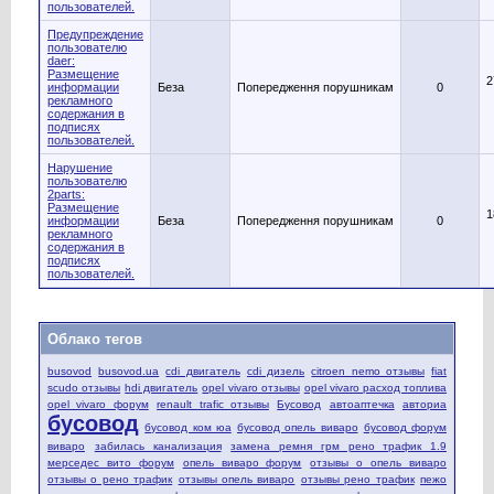
пользователей.
Предупреждение
пользователю
daer:
Размещение
2
информации
Беза
Попередження порушникам
0
рекламного
содержания в
подписях
пользователей.
Нарушение
пользователю
2parts:
Размещение
1
информации
Беза
Попередження порушникам
0
рекламного
содержания в
подписях
пользователей.
Облако тегов
busovod
busovod.ua
cdi двигатель
cdi дизель
citroen nemo отзывы
fiat
scudo отзывы
hdi двигатель
opel vivaro отзывы
opel vivaro расход топлива
opel vivaro форум
renault trafic отзывы
Бусовод
автоаптечка
авториа
бусовод
бусовод ком юа
бусовод опель виваро
бусовод форум
виваро
забилась канализация
замена ремня грм рено трафик 1.9
мерседес вито форум
опель виваро форум
отзывы о опель виваро
отзывы о рено трафик
отзывы опель виваро
отзывы рено трафик
пежо