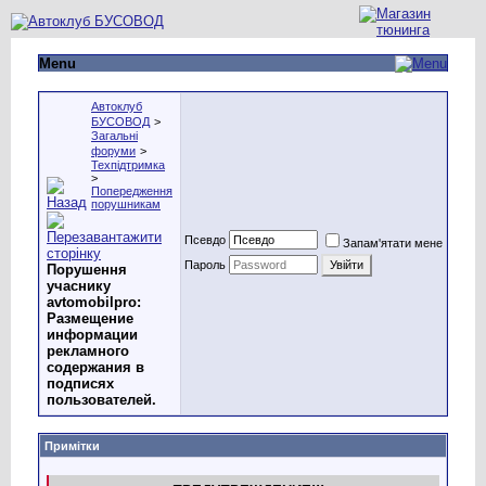
Menu
Автоклуб
БУСОВОД
>
Загальні
форуми
>
Техпідтримка
>
Попередження
порушникам
Псевдо
Запам'ятати мене
Пароль
Порушення
учаснику
avtomobilpro:
Размещение
информации
рекламного
содержания в
подписях
пользователей.
Примітки