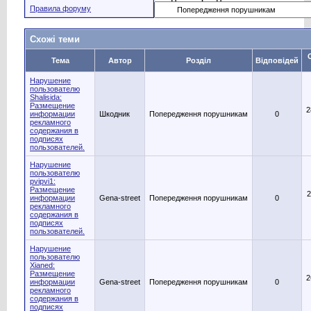
Правила форуму
Схожі теми
Тема
Автор
Розділ
Відповідей
Нарушение
пользователю
Shalisida:
Размещение
2
информации
Шкодник
Попередження порушникам
0
рекламного
содержания в
подписях
пользователей.
Нарушение
пользователю
pvipvi1:
Размещение
2
информации
Gena-street
Попередження порушникам
0
рекламного
содержания в
подписях
пользователей.
Нарушение
пользователю
Xianed:
Размещение
2
информации
Gena-street
Попередження порушникам
0
рекламного
содержания в
подписях