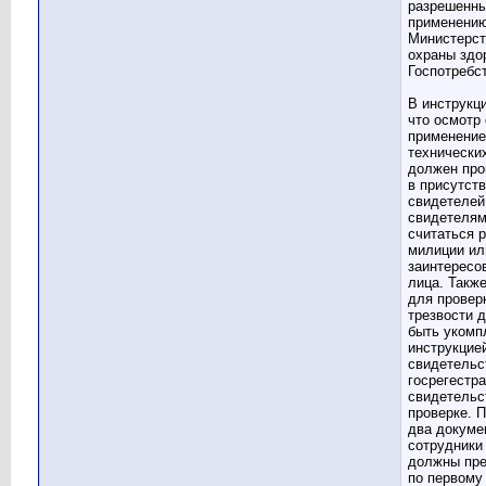
разрешенны
применени
Министерс
охраны здо
Госпотребс
В инструкци
что осмотр 
применени
технически
должен про
в присутст
свидетелей
свидетелям
считаться 
милиции ил
заинтересо
лица. Такж
для провер
трезвости 
быть укомп
инструкцие
свидетельс
госрегестра
свидетельс
проверке. 
два докуме
сотрудники
должны пр
по первому