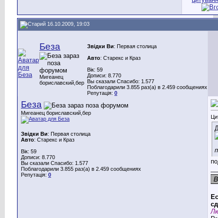
16.10.2009, 19:03
Беза
Звідки Ви
: Первая столица
Авто
: Старекс и Краз
Вік: 59
Дописи: 8.770
Мигеанец
Вы сказали Спасибо: 1.577
бориславский,бер
Поблагодарили 3.855 раз(а) в 2.459 сообщениях
Репутація:
0
Беза
Мигеанец бориславский,бер
Ци
Д
Звідки Ви
: Первая столица
Авто
: Старекс и Краз
п
Вік: 59
Дописи: 8.770
по
Вы сказали Спасибо: 1.577
__
Поблагодарили 3.855 раз(а) в 2.459 сообщениях
Репутація:
0
Ес
сд
Лю