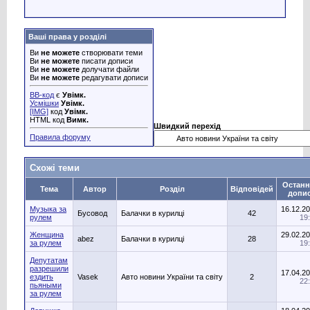
Ваші права у розділі
Ви
не можете
створювати теми
Ви
не можете
писати дописи
Ви
не можете
долучати файли
Ви
не можете
редагувати дописи
BB-код
є
Увімк.
Усмішки
Увімк.
[IMG]
код
Увімк.
HTML код
Вимк.
Швидкий перехід
Правила форуму
Схожі теми
Останн
Тема
Автор
Розділ
Відповідей
допи
Музыка за
16.12.2
Бусовод
Балачки в курилці
42
рулем
19
Женщина
29.02.2
abez
Балачки в курилці
28
за рулем
19
Депутатам
разрешили
17.04.2
ездить
Vasek
Авто новини України та світу
2
22
пьяными
за рулем