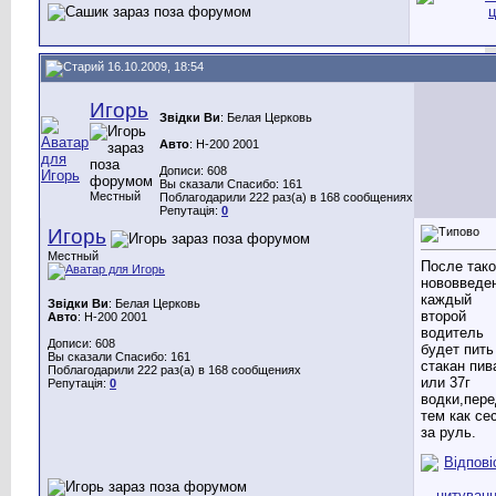
16.10.2009, 18:54
Игорь
Звідки Ви
: Белая Церковь
Авто
: H-200 2001
Дописи: 608
Вы сказали Спасибо: 161
Местный
Поблагодарили 222 раз(а) в 168 сообщениях
Репутація:
0
Игорь
Местный
После тако
нововведе
каждый
Звідки Ви
: Белая Церковь
второй
Авто
: H-200 2001
водитель
Дописи: 608
будет пить
Вы сказали Спасибо: 161
стакан пив
Поблагодарили 222 раз(а) в 168 сообщениях
или 37г
Репутація:
0
водки,пер
тем как се
за руль.