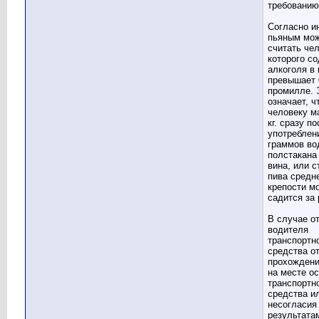
требованию
Согласно и
пьяным мо
считать чел
которого с
алкоголя в 
превышает 
промилле. 
означает, ч
человеку м
кг. сразу п
употреблен
граммов во
полстакана
вина, или с
пива средн
крепости м
садится за 
В случае о
водителя
транспортн
средства о
прохождени
на месте о
транспортн
средства и
несогласия
результата