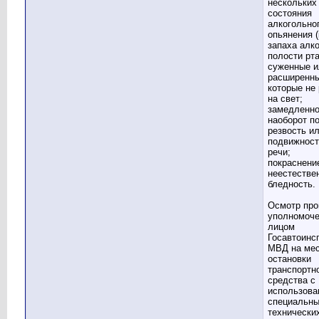
нескольких
состояния
алкогольно
опьянения 
запаха алко
полости рта
суженные и
расширенны
которые не
на свет;
замедленно
наоборот п
резвость и
подвижност
речи;
покраснени
неестестве
бледность.
Осмотр про
уполномоч
лицом
Госавтоинс
МВД на ме
остановки
транспортн
средства с
использова
специальн
технически