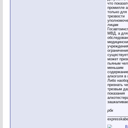
что показат
промилле а
только для
трезвости
уполномоч
лицам
Госавтоинс
МВД, а для
обследован
медицински
учреждения
ограничени
существует
может приз
пьяным чел
меньшим
содержани
алкоголя в 
Либо наобо
признать ч
трезвым да
показания
алкотестер
зашкаливаю
рбк
__________
expresskabe