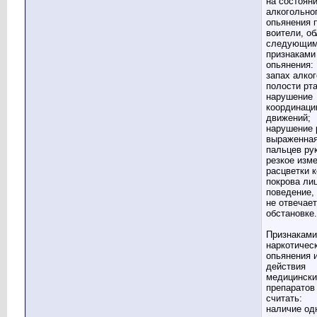
на состоян
алкогольно
опьянения 
воители, о
следующи
признаками
опьянения:
запах алког
полости рта
нарушение
координаци
движений;
нарушение 
выраженна
пальцев рук
резкое изм
расцветки 
покрова лиц
поведение,
не отвечает
обстановке.
Признаками
наркотичес
опьянения 
действия
медицински
препаратов
считать:
наличие од