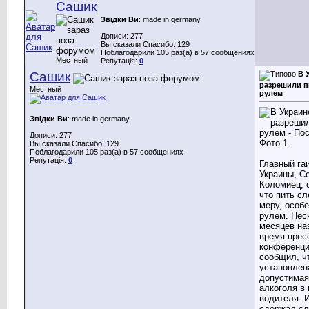
Сашик
Звідки Ви
: made in germany
Дописи: 277
Вы сказали Спасибо: 129
Поблагодарили 105 раз(а) в 57 сообщениях
Местный
Репутація:
0
Сашик
В 
разрешили п
Местный
рулем
Звідки Ви
: made in germany
Дописи: 277
Вы сказали Спасибо: 129
Поблагодарили 105 раз(а) в 57 сообщениях
Репутація:
0
Главный га
Украины, С
Коломиец, 
что пить сл
меру, особе
рулем. Нес
месяцев на
время прес
конференци
сообщил, ч
установлен
допустимая
алкоголя в 
водителя. 
сдержал сл