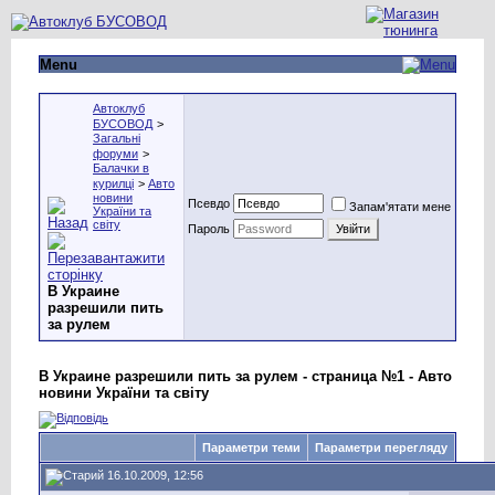
Menu
Автоклуб
БУСОВОД
>
Загальні
форуми
>
Балачки в
курилці
>
Авто
новини
Псевдо
Запам'ятати мене
України та
світу
Пароль
В Украине
разрешили пить
за рулем
В Украине разрешили пить за рулем - страница №1 - Авто
новини України та світу
Параметри теми
Параметри перегляду
16.10.2009, 12:56