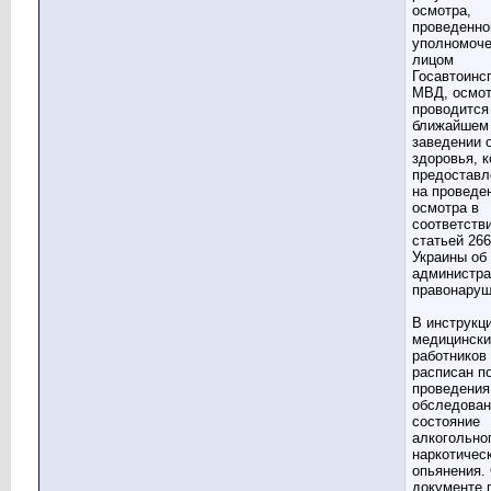
осмотра,
проведенно
уполномоч
лицом
Госавтоинс
МВД, осмо
проводится
ближайшем
заведении 
здоровья, 
предоставл
на проведе
осмотра в
соответств
статьей 26
Украины об
администра
правонаруш
В инструкц
медицински
работников
расписан п
проведения
обследован
состояние
алкогольно
наркотичес
опьянения.
документе 