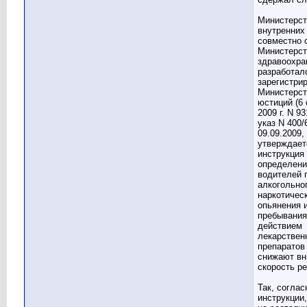
Министерст
внутренних
совместно 
Министерс
здравоохра
разработал
зарегистри
Министерст
юстиций (6 
2009 г. N 93
указ N 400/
09.09.2009,
утверждает
инструкция
определени
водителей 
алкогольно
наркотичес
опьянения 
пребывания
действием
лекарствен
препаратов
снижают вн
скорость ре
Так, соглас
инструкции