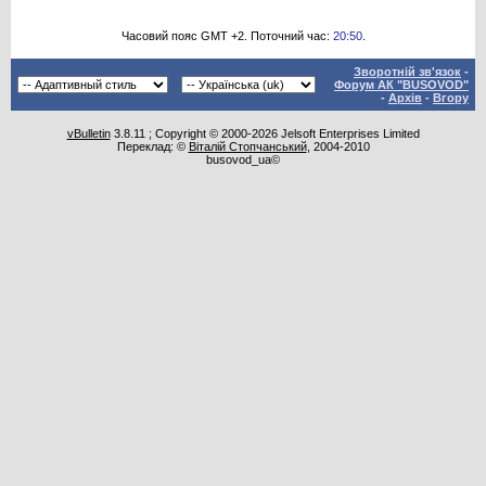
Часовий пояс GMT +2. Поточний час:
20:50
.
Зворотній зв'язок
-
Форум АК "BUSOVOD"
-
Архів
-
Вгору
vBulletin
3.8.11 ; Copyright © 2000-2026 Jelsoft Enterprises Limited
Переклад: ©
Віталій Стопчанський
, 2004-2010
busovod_ua©