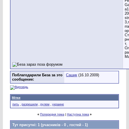
Ре
G
a1
20
st
3,
rr
ор
Ст
рн
т,
Ол
ра
Ма
Поблагодарили Беза за это
Сашик
(16.10.2009)
сообщение:
Мітки
пить
,
разрешили
,
рулем
,
украине
«
Попередня тема
|
Наступна тема
»
Тут присутні: 1
(учасників - 0 , гостей - 1)