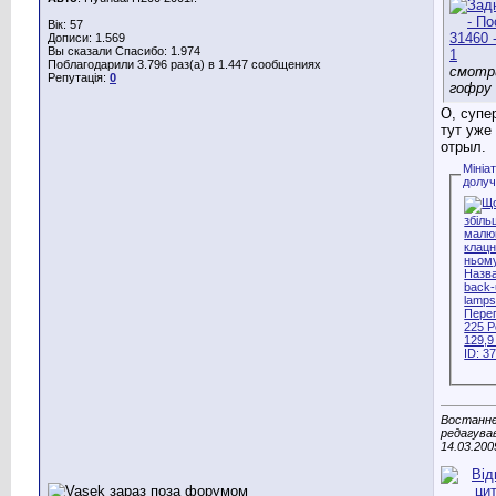
Вік: 57
Дописи: 1.569
Вы сказали Спасибо: 1.974
Поблагодарили 3.796 раз(а) в 1.447 сообщениях
смотр
Репутація:
0
гофру 
О, супер
тут уже
отрыл.
Мініа
долу
Востанн
редагува
14.03.200