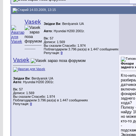
14.03.2009, 13:15
Vasek
Звідки Ви
: Berdyansk UA
Авто
: Hyundai H200 2001г.
Вік: 57
Дописи: 1.569
--------------
Вы сказали Спасибо: 1.974
---------
Поблагодарили 3.796 раз(а) в 1.447 сообщениях
Репутація:
0
Vasek
Фонари
-----------------------
заднего 
Кто-нит
Звідки Ви
: Berdyansk UA
разбира
Авто
: Hyundai H200 2001г.
датчико
включе
Вік: 57
Дописи: 1.569
фонаре
Вы сказали Спасибо: 1.974
заднего
Поблагодарили 3.796 раз(а) в 1.447 сообщениях
хода?
Репутація:
0
Полезу 
найду 1
но може
кто-то 
-
подскаж
Эконом