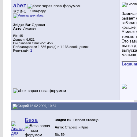
abez
やまざる :: Ямадзару
Замечал
бывает 
габарит
Звідки Ви
: Одессит
крышке 
Авто
: Лисапет
У меня 
Вік: 45
только 
Дописи: 6.621
Это зав
Вы сказали Спасибо: 456
рынка д
Поблагодарили 1.886 раз(а) в 1.136 сообщениях
выпуска
Репутація:
1
машина
_______
Legnu
15.02.2009, 10:54
Беза
Звідки Ви
: Первая столица
Авто
: Старекс и Краз
Вік: 59