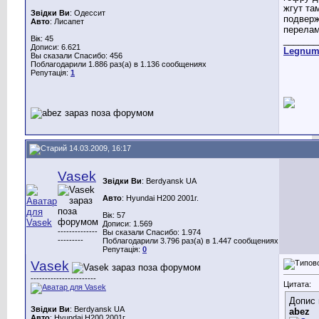
жгут та
Звідки Ви
: Одессит
подвер
Авто
: Лисапет
перела
Вік: 45
_______
Дописи: 6.621
Legnu
Вы сказали Спасибо: 456
Поблагодарили 1.886 раз(а) в 1.136 сообщениях
Репутація:
1
14.03.2009, 16:17
Vasek
Звідки Ви
: Berdyansk UA
Авто
: Hyundai H200 2001г.
Вік: 57
Дописи: 1.569
--------------
Вы сказали Спасибо: 1.974
---------
Поблагодарили 3.796 раз(а) в 1.447 сообщениях
Репутація:
0
Vasek
-----------------------
Цитата:
Допис 
Звідки Ви
: Berdyansk UA
abez
Авто
: Hyundai H200 2001г.