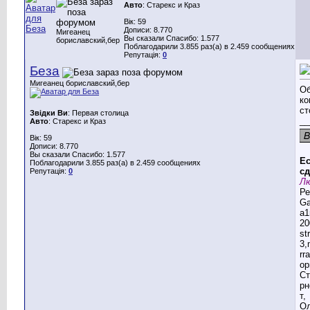
Авто
: Старекс и Краз
Вік: 59
Дописи: 8.770
Мигеанец
Вы сказали Спасибо: 1.577
бориславский,бер
Поблагодарили 3.855 раз(а) в 2.459 сообщениях
Репутація:
0
Беза
Мигеанец бориславский,бер
Об
ко
ст
Звідки Ви
: Первая столица
__
Авто
: Старекс и Краз
Вік: 59
Дописи: 8.770
Вы сказали Спасибо: 1.577
Ес
Поблагодарили 3.855 раз(а) в 2.459 сообщениях
сд
Репутація:
0
Лю
Ре
G
a1
20
st
3,
rr
ор
Ст
рн
т,
Ол