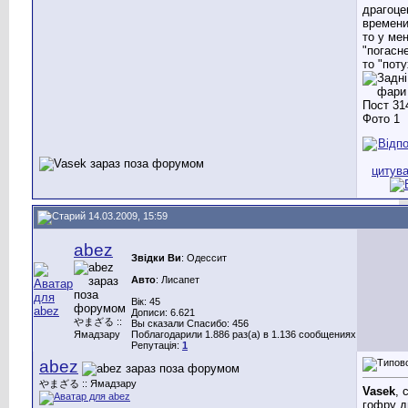
драгоце
времени
то у мен
"погасне
то "поту
14.03.2009, 15:59
abez
Звідки Ви
: Одессит
Авто
: Лисапет
Вік: 45
Дописи: 6.621
やまざる ::
Вы сказали Спасибо: 456
Ямадзару
Поблагодарили 1.886 раз(а) в 1.136 сообщениях
Репутація:
1
abez
やまざる :: Ямадзару
Vasek
, 
гофру д