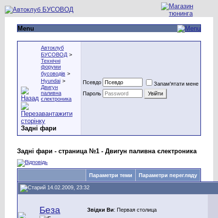
Menu
Автоклуб
БУСОВОД
>
Технічні
форуми
бусоводів
>
Hyundai
>
Псевдо
Запам'ятати мене
Двигун
паливна
Пароль
єлектроника
Задні фари
Задні фари - страница №1 - Двигун паливна єлектроника
Параметри теми
Параметри перегляду
14.02.2009, 23:32
Беза
Звідки Ви
: Первая столица