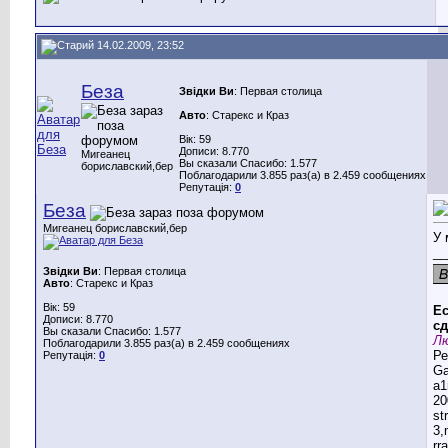
14.02.2009, 23:52
Беза
Звідки Ви
: Первая столица
Авто
: Старекс и Краз
Вік: 59
Дописи: 8.770
Мигеанец
Вы сказали Спасибо: 1.577
бориславский,бер
Поблагодарили 3.855 раз(а) в 2.459 сообщениях
Репутація:
0
Беза
Мигеанец бориславский,бер
У 
__
Звідки Ви
: Первая столица
Авто
: Старекс и Краз
Вік: 59
Ес
Дописи: 8.770
сд
Вы сказали Спасибо: 1.577
Лю
Поблагодарили 3.855 раз(а) в 2.459 сообщениях
Ре
Репутація:
0
G
a1
20
st
3,
rr