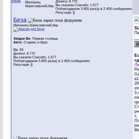
Дописи: 8.770
Мигеанец
Вы сказали Спасибо: 1.577
бориславский,бер
Поблагодарили 3.855 раз(а) в 2.459 сообщениях
Репутація:
0
Беза
Мигеанец бориславский,бер
S
Па
__
Звідки Ви
: Первая столица
Авто
: Старекс и Краз
Вік: 59
Дописи: 8.770
Ес
Вы сказали Спасибо: 1.577
сд
Поблагодарили 3.855 раз(а) в 2.459 сообщениях
Лю
Репутація:
0
Ре
G
a1
20
st
3,
rr
ор
Ст
рн
т,
Ол
ра
Ма