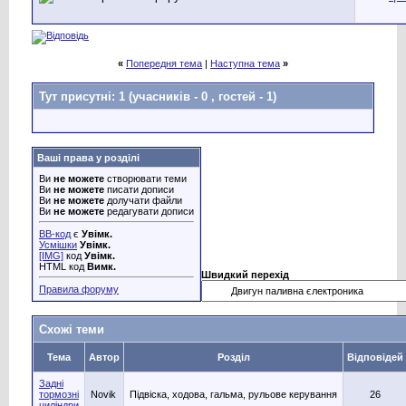
«
Попередня тема
|
Наступна тема
»
Тут присутні: 1
(учасників - 0 , гостей - 1)
Ваші права у розділі
Ви
не можете
створювати теми
Ви
не можете
писати дописи
Ви
не можете
долучати файли
Ви
не можете
редагувати дописи
BB-код
є
Увімк.
Усмішки
Увімк.
[IMG]
код
Увімк.
HTML код
Вимк.
Швидкий перехід
Правила форуму
Схожі теми
Тема
Автор
Розділ
Відповідей
Задні
тормозні
Novik
Підвіска, ходова, гальма, рульове керування
26
циліндри