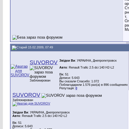
ор
Ст
рн
т,
Ол
ра
Ма
15.02.2009, 07:49
Звідки Ви
: УКРАИНА, Днепропетровск
SUVOROV
Авто
: Renault Trafic 2.5 dci 140 H2-L2
Вік: 51
Дописи: 5.643
Заблокирован
Вы сказали Спасибо: 1.072
Поблагодарили 1.576 раз(а) в 896 сообщениях
Репутація:
0
SUVOROV
Заблокирован
Звідки Ви
: УКРАИНА, Днепропетровск
Авто
: Renault Trafic 2.5 dci 140 H2-L2
Вік: 51
Дописи: 5.643