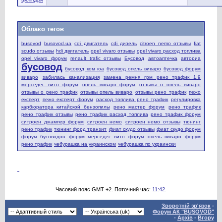
Облако тегов
busovod
busovod.ua
cdi двигатель
cdi дизель
citroen nemo отзывы
fiat
scudo отзывы
hdi двигатель
opel vivaro отзывы
opel vivaro расход топлива
opel vivaro форум
renault trafic отзывы
Бусовод
автоаптечка
авториа
бусовод
бусовод ком юа
бусовод опель виваро
бусовод форум
виваро
забилась канализация
замена ремня грм рено трафик 1.9
мерседес вито форум
опель виваро форум
отзывы о опель виваро
отзывы о рено трафик
отзывы опель виваро
отзывы рено трафик
пежо
експерт
пежо експерт форум
расход топлива рено трафик
регулировка
карбюратора китайской бензопилы
рено мастер форум
рено трафик
рено трафик отзывы
рено трафик расход топлива
рено трафик форум
ситроен джампер форум
ситроен немо
ситроен немо отзывы
тюнинг
рено трафик
тюнинг форд транзит
фиат скудо отзывы
фиат скудо форум
форум бусоводов
форум мерседес вито
форум опель виваро
форум
рено трафик
чебурашка на украинском
чебурашка по украински
Часовий пояс GMT +2. Поточний час:
11:42
.
Зворотній зв'язок
-
Форум АК "BUSOVOD"
-
Архів
-
Вгору