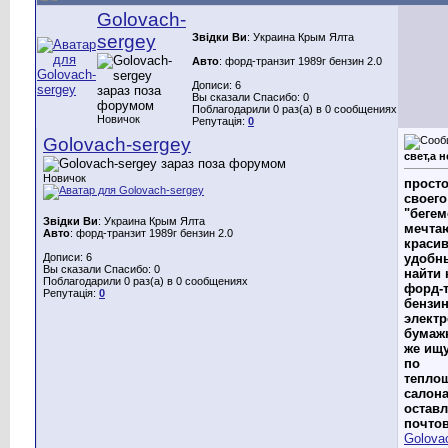
Golovach-
sergey
Звідки Ви
: Украина Крым Ялта
Авто
: форд-транзит 1989г бензин 2.0
Дописи: 6
Вы сказали Спасибо: 0
Поблагодарили 0 раз(а) в 0 сообщениях
Новичок
Репутація:
0
Golovach-sergey
свет,а 
Новичок
прост
своего
"бегем
Звідки Ви
: Украина Крым Ялта
мечтаю
Авто
: форд-транзит 1989г бензин 2.0
краси
Дописи: 6
удобн
Вы сказали Спасибо: 0
найти 
Поблагодарили 0 раз(а) в 0 сообщениях
форд-т
Репутація:
0
бензин
элект
бумажн
же ищу
по
тепло
салона
остав
почто
Golova