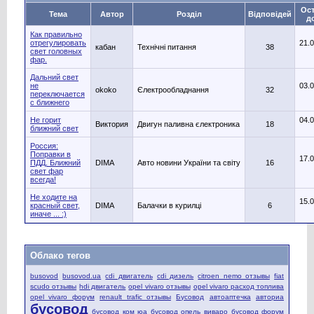
Ост
Тема
Автор
Розділ
Відповідей
д
Как правильно
отрегулировать
21.
кабан
Технічні питання
38
свет головных
фар.
Дальний свет
не
03.
okoko
Єлектрообладнання
32
переключается
с ближнего
Не горит
04.
Виктория
Двигун паливна єлектроника
18
ближний свет
Россия:
Поправки в
17.
ПДД. Ближний
DIMA
Авто новини України та світу
16
свет фар
всегда!
Не ходите на
15.
красный свет,
DIMA
Балачки в курилці
6
иначе ... :)
Облако тегов
busovod
busovod.ua
cdi двигатель
cdi дизель
citroen nemo отзывы
fiat
scudo отзывы
hdi двигатель
opel vivaro отзывы
opel vivaro расход топлива
opel vivaro форум
renault trafic отзывы
Бусовод
автоаптечка
авториа
бусовод
бусовод ком юа
бусовод опель виваро
бусовод форум