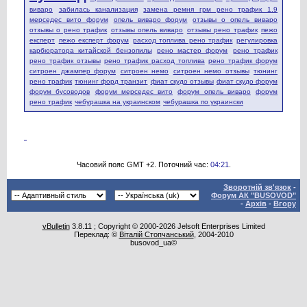
виваро
забилась канализация
замена ремня грм рено трафик 1.9
мерседес вито форум
опель виваро форум
отзывы о опель виваро
отзывы о рено трафик
отзывы опель виваро
отзывы рено трафик
пежо
експерт
пежо експерт форум
расход топлива рено трафик
регулировка
карбюратора китайской бензопилы
рено мастер форум
рено трафик
рено трафик отзывы
рено трафик расход топлива
рено трафик форум
ситроен джампер форум
ситроен немо
ситроен немо отзывы
тюнинг
рено трафик
тюнинг форд транзит
фиат скудо отзывы
фиат скудо форум
форум бусоводов
форум мерседес вито
форум опель виваро
форум
рено трафик
чебурашка на украинском
чебурашка по украински
Часовий пояс GMT +2. Поточний час:
04:21
.
Зворотній зв'язок
-
Форум АК "BUSOVOD"
-
Архів
-
Вгору
vBulletin
3.8.11 ; Copyright © 2000-2026 Jelsoft Enterprises Limited
Переклад: ©
Віталій Стопчанський
, 2004-2010
busovod_ua©