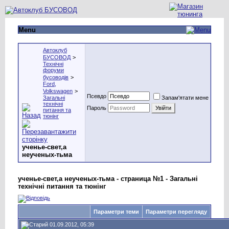
Menu
Автоклуб
БУСОВОД
>
Технічні
форуми
бусоводів
>
Ford,
Volkswagen
>
Псевдо
Загальні
Запам'ятати мене
технічні
Пароль
питання та
тюнінг
ученье-свет,а
неученых-тьма
ученье-свет,а неученых-тьма - страница №1 - Загальні
технічні питання та тюнінг
Параметри теми
Параметри перегляду
01.09.2012, 05:39