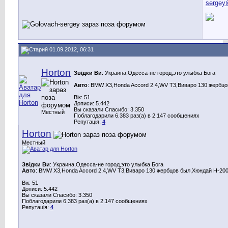
sergey
01.09.2012, 06:31
Horton
Звідки Ви
: Украина,Одесса-не город,это улыбка Бога
Авто
: BMW X3,Honda Aссord 2.4,WV T3,Виваро 130 жербцо
Вік: 51
Дописи: 5.442
Вы сказали Спасибо: 3.350
Местный
Поблагодарили 6.383 раз(а) в 2.147 сообщениях
Репутація:
4
Horton
Местный
Звідки Ви
: Украина,Одесса-не город,это улыбка Бога
Авто
: BMW X3,Honda Aссord 2.4,WV T3,Виваро 130 жербцов был,Хюндай Н-200
Вік: 51
Дописи: 5.442
Вы сказали Спасибо: 3.350
Поблагодарили 6.383 раз(а) в 2.147 сообщениях
Репутація:
4