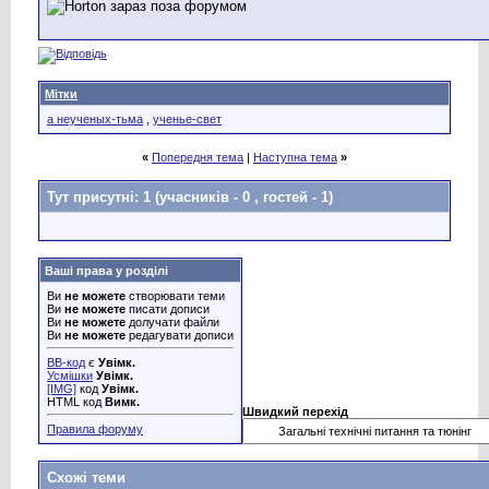
Мітки
а неученых-тьма
,
ученье-свет
«
Попередня тема
|
Наступна тема
»
Тут присутні: 1
(учасників - 0 , гостей - 1)
Ваші права у розділі
Ви
не можете
створювати теми
Ви
не можете
писати дописи
Ви
не можете
долучати файли
Ви
не можете
редагувати дописи
BB-код
є
Увімк.
Усмішки
Увімк.
[IMG]
код
Увімк.
HTML код
Вимк.
Швидкий перехід
Правила форуму
Схожі теми