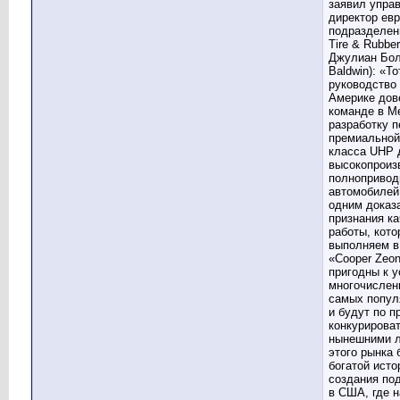
заявил упр
директор евр
подразделен
Tire & Rubbe
Джулиан Болд
Baldwin): «То
руководство
Америке дов
команде в 
разработку п
премиально
класса UHP 
высокопроиз
полноприво
автомобилей
одним доказ
признания ка
работы, кот
выполняем в
«Cooper Zeo
пригодны к у
многочислен
самых попул
и будут по п
конкурироват
нынешними 
этого рынка 
богатой исто
создания по
в США, где 