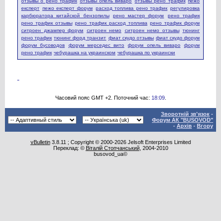
отзывы о рено трафик
отзывы опель виваро
отзывы рено трафик
пежо
експерт
пежо експерт форум
расход топлива рено трафик
регулировка
карбюратора китайской бензопилы
рено мастер форум
рено трафик
рено трафик отзывы
рено трафик расход топлива
рено трафик форум
ситроен джампер форум
ситроен немо
ситроен немо отзывы
тюнинг
рено трафик
тюнинг форд транзит
фиат скудо отзывы
фиат скудо форум
форум бусоводов
форум мерседес вито
форум опель виваро
форум
рено трафик
чебурашка на украинском
чебурашка по украински
Часовий пояс GMT +2. Поточний час:
18:09
.
Зворотній зв'язок
-
Форум АК "BUSOVOD"
-
Архів
-
Вгору
vBulletin
3.8.11 ; Copyright © 2000-2026 Jelsoft Enterprises Limited
Переклад: ©
Віталій Стопчанський
, 2004-2010
busovod_ua©