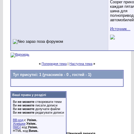
Cooper прих
каждая пята
шина для
полноприво
автомобилей
Источник...
«
Попередня тема
|
Наступна тема
»
Тут присутні: 1
(учасників - 0 , гостей - 1)
Ваші права у розділі
Ви
не можете
створювати теми
Ви
не можете
писати дописи
Ви
не можете
долучати файли
Ви
не можете
редагувати дописи
BB-код
є
Увімк.
Усмішки
Увімк.
[IMG]
код
Увімк.
HTML код
Вимк.
Швидкий перехід