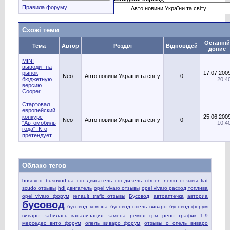
Правила форуму
Схожі теми
Останній
Тема
Автор
Розділ
Відповідей
допис
MINI
выводит на
рынок
17.07.200
Neo
Авто новини України та світу
0
бюджетную
20:4
версию
Cooper
Стартовал
европейский
конкурс
25.06.200
Neo
Авто новини України та світу
0
"Автомобиль
10:4
года". Кто
претендует
Облако тегов
busovod
busovod.ua
cdi двигатель
cdi дизель
citroen nemo отзывы
fiat
scudo отзывы
hdi двигатель
opel vivaro отзывы
opel vivaro расход топлива
opel vivaro форум
renault trafic отзывы
Бусовод
автоаптечка
авториа
бусовод
бусовод ком юа
бусовод опель виваро
бусовод форум
виваро
забилась канализация
замена ремня грм рено трафик 1.9
мерседес вито форум
опель виваро форум
отзывы о опель виваро