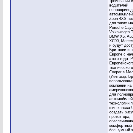
требований 
водителей
полноприво
автомобилей
Zeon 4XS пр
для таких ма
Porsche Cay
Volkswagen T
BMW X5, Audi
XC90, Merce
и будут дост
Британии и п
Европе с на
этого года. 
Европейског
технического
Cooper в Ме
(Уилтшир, Бр
использовал
компании на
американско
для полнопр
автомобилей,
технологии 
шин класса 
создать рису
протектора,
обеспечива
комфортный 
бесшумный х