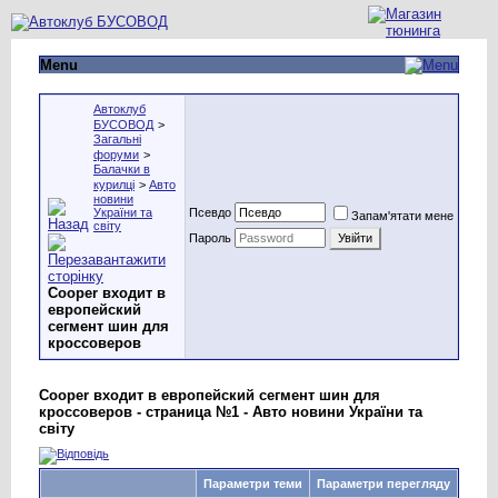
Menu
Автоклуб
БУСОВОД
>
Загальні
форуми
>
Балачки в
курилці
>
Авто
новини
України та
Псевдо
Запам'ятати мене
світу
Пароль
Cooper входит в
европейский
сегмент шин для
кроссоверов
Cooper входит в европейский сегмент шин для
кроссоверов - страница №1 - Авто новини України та
світу
Параметри теми
Параметри перегляду