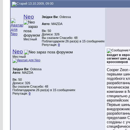
13.10.2009, 09:00
Neo
Звідки Ви
: Odessa
Авто
: MAZDA
Вік: 50
Дописи: 326
Вы сказали Спасибо: 48
Местный
Поблагодарили 26 раз(а) в 15 сообщениях
Репутація:
0
Neo
входит в евр
Местный
сегмент шин д
кроссоверов
Звідки Ви
: Odessa
Cooper Zeon
Авто
: MAZDA
первыми ши
подобного кл
Вік: 50
разработанн
Дописи: 326
Вы сказали Спасибо: 48
техническом
Поблагодарили 26 раз(а) в 15 сообщениях
компании в 
Репутація:
0
специально 
европейских 
Первые шины
внедорожник
разработанн
пределами 
созданы с у
специфическ