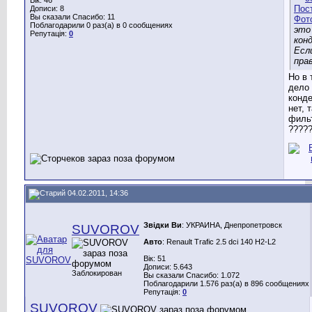
Дописи: 8
Вы сказали Спасибо: 11
Поблагодарили 0 раз(а) в 0 сообщениях
это
Репутація:
0
кон
Есл
пра
Но в 
дело 
конде
нет, 
фильт
????
04.02.2011, 14:36
Звідки Ви
: УКРАИНА, Днепропетровск
SUVOROV
Авто
: Renault Trafic 2.5 dci 140 H2-L2
Вік: 51
Дописи: 5.643
Заблокирован
Вы сказали Спасибо: 1.072
Поблагодарили 1.576 раз(а) в 896 сообщениях
Репутація:
0
SUVOROV