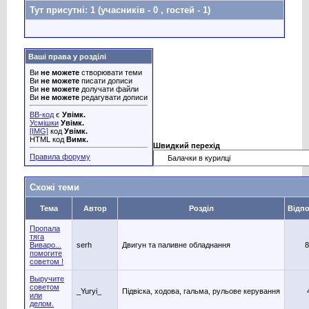
Тут присутні: 1
(учасників - 0 , гостей - 1)
Ваші права у розділі
Ви
не можете
створювати теми
Ви
не можете
писати дописи
Ви
не можете
долучати файли
Ви
не можете
редагувати дописи
BB-код
є
Увімк.
Усмішки
Увімк.
[IMG]
код
Увімк.
HTML код
Вимк.
Швидкий перехід
Правила форуму
Схожі теми
Тема
Автор
Розділ
Відпо
Пропала
тяга
Виваро...
serh
Двигун та паливне обладнання
8
помогите
советом !
Выручите
советом
_Yuryi_
Підвіска, ходова, гальма, рульове керування
или
делом.