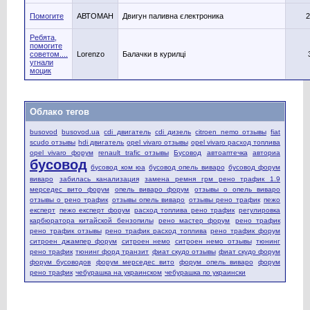
Помогите
АВТОМАН
Двигун паливна єлектроника
2
Ребята,
помогите
советом....
Lorenzo
Балачки в курилці
угнали
моцик
Облако тегов
busovod
busovod.ua
cdi двигатель
cdi дизель
citroen nemo отзывы
fiat
scudo отзывы
hdi двигатель
opel vivaro отзывы
opel vivaro расход топлива
opel vivaro форум
renault trafic отзывы
Бусовод
автоаптечка
авториа
бусовод
бусовод ком юа
бусовод опель виваро
бусовод форум
виваро
забилась канализация
замена ремня грм рено трафик 1.9
мерседес вито форум
опель виваро форум
отзывы о опель виваро
отзывы о рено трафик
отзывы опель виваро
отзывы рено трафик
пежо
експерт
пежо експерт форум
расход топлива рено трафик
регулировка
карбюратора китайской бензопилы
рено мастер форум
рено трафик
рено трафик отзывы
рено трафик расход топлива
рено трафик форум
ситроен джампер форум
ситроен немо
ситроен немо отзывы
тюнинг
рено трафик
тюнинг форд транзит
фиат скудо отзывы
фиат скудо форум
форум бусоводов
форум мерседес вито
форум опель виваро
форум
рено трафик
чебурашка на украинском
чебурашка по украински