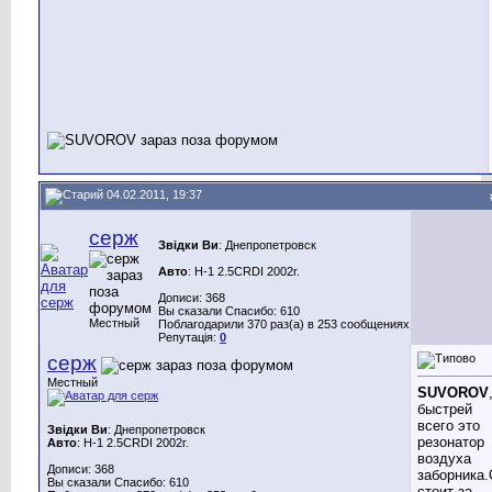
04.02.2011, 19:37
серж
Звідки Ви
: Днепропетровск
Авто
: H-1 2.5CRDI 2002г.
Дописи: 368
Вы сказали Спасибо: 610
Местный
Поблагодарили 370 раз(а) в 253 сообщениях
Репутація:
0
серж
Местный
SUVOROV
быстрей
всего это
Звідки Ви
: Днепропетровск
резонатор
Авто
: H-1 2.5CRDI 2002г.
воздуха
Дописи: 368
заборника
Вы сказали Спасибо: 610
стоит за