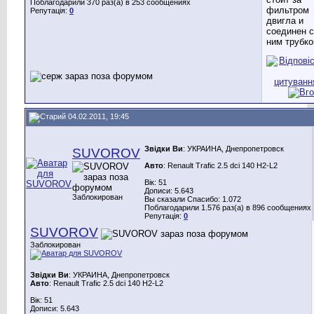
Поблагодарили 370 раз(а) в 253 сообщениях
фильтром
Репутація:
0
двигла и
соединен с
ним трубко
04.02.2011, 19:45
Звідки Ви
: УКРАИНА, Днепропетровск
SUVOROV
Авто
: Renault Trafic 2.5 dci 140 H2-L2
Вік: 51
Дописи: 5.643
Заблокирован
Вы сказали Спасибо: 1.072
Поблагодарили 1.576 раз(а) в 896 сообщениях
Репутація:
0
SUVOROV
Заблокирован
Звідки Ви
: УКРАИНА, Днепропетровск
Авто
: Renault Trafic 2.5 dci 140 H2-L2
Вік: 51
Дописи: 5.643