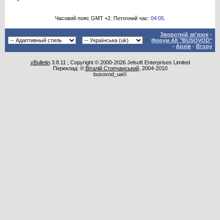
Часовий пояс GMT +2. Поточний час:
04:05
.
Зворотній зв'язок
-
Форум АК "BUSOVOD"
-
Архів
-
Вгору
vBulletin
3.8.11 ; Copyright © 2000-2026 Jelsoft Enterprises Limited
Переклад: ©
Віталій Стопчанський
, 2004-2010
busovod_ua©