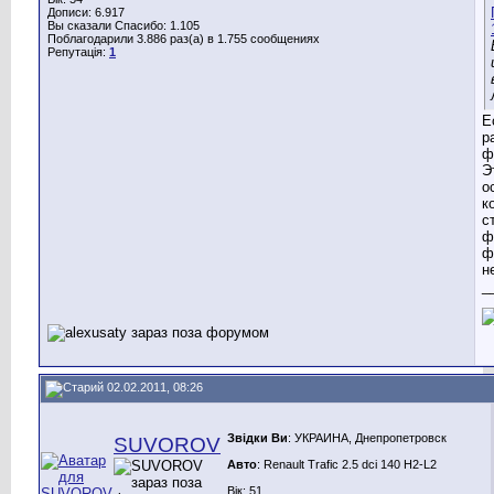
Дописи: 6.917
Вы сказали Спасибо: 1.105
Поблагодарили 3.886 раз(а) в 1.755 сообщениях
Репутація:
1
Е
р
ф
Э
о
к
с
ф
ф
не
_
02.02.2011, 08:26
Звідки Ви
: УКРАИНА, Днепропетровск
SUVOROV
Авто
: Renault Trafic 2.5 dci 140 H2-L2
Вік: 51