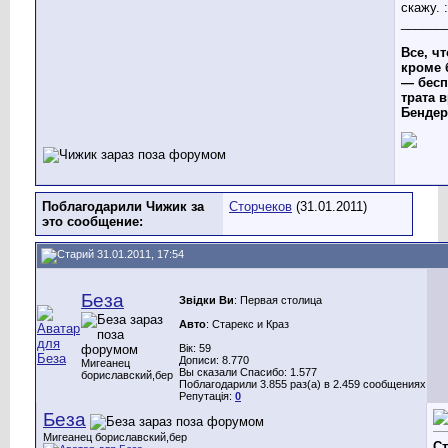
скажу. 
______
Все, чт
кроме 
— бесп
трата в
Бендер
Поблагодарили Чижик за
Сторчеков
(31.01.2011)
это сообщение:
31.01.2011, 17:54
Беза
Звідки Ви
: Первая столица
Авто
: Старекс и Краз
Вік: 59
Дописи: 8.770
Мигеанец
Вы сказали Спасибо: 1.577
бориславский,бер
Поблагодарили 3.855 раз(а) в 2.459 сообщениях
Репутація:
0
Беза
Мигеанец бориславский,бер
С