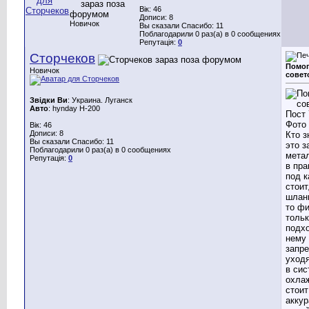
Вік: 46
Дописи: 8
Новичок
Вы сказали Спасибо: 11
Поблагодарили 0 раз(а) в 0 сообщениях
Репутація:
0
Сторчеков
Помог
Новичок
совет
Звідки Ви
: Украина. Луганск
Авто
: hynday H-200
Вік: 46
Дописи: 8
Кто з
Вы сказали Спасибо: 11
это з
Поблагодарили 0 раз(а) в 0 сообщениях
мета
Репутація:
0
в пра
под 
стоит
шланг
то фи
толь
подх
нему
запре
уходя
в сис
охла
стоит
аккур