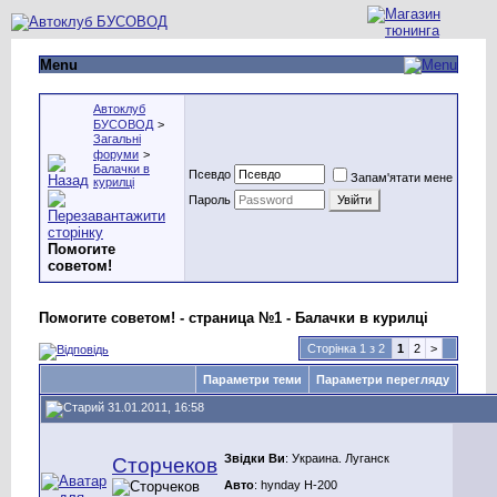
Menu
Автоклуб
БУСОВОД
>
Загальні
форуми
>
Балачки в
Псевдо
Запам'ятати мене
курилці
Пароль
Помогите
советом!
Помогите советом! - страница №1 - Балачки в курилці
Сторінка 1 з 2
1
2
>
Параметри теми
Параметри перегляду
31.01.2011, 16:58
Звідки Ви
: Украина. Луганск
Сторчеков
Авто
: hynday H-200