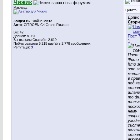
Чижик
Маклауд
Цитата:
Допис
Звідки Ви
: Файне Місто
Сторч
Авто
: CITROEN C4 Grand Picasso
Вік: 42
Дописи: 8.987
Вы сказали Спасибо: 2.619
Поблагодарили 5.215 раз(а) в 2.778 сообщениях
Репутація:
3
Кто з
это з
метал
в пра
под к
стоит
шланг
то фи
тольк
подхо
нему
запре
уходя
сист
охлаж
стоит
аккур