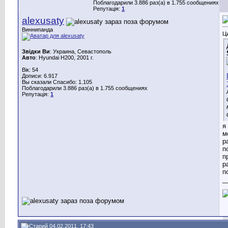
Поблагодарили 3.886 раз(а) в 1.755 сообщениях
Репутація:
1
alexusaty
Виннипанда
Ц
Звідки Ви
: Украина, Севастополь
Авто
: Hyundai H200, 2001 г.
Вік: 54
Дописи: 6.917
Вы сказали Спасибо: 1.105
Поблагодарили 3.886 раз(а) в 1.755 сообщениях
Репутація:
1
я
м
р
п
п
р
п
_
04.02.2011, 17:43