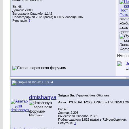
Вік: 48
Дописи: 2.009
Вы сказали Спасибо: 1.142
Поблагодарили 2.120 раз(а) в 1.077 сообщениях
это 
Репутація:
3
конд
Если
прав
Именно
01.02.2011, 13:34
Звідки Ви
: Украина,Киев,Оболонь
dmishanya
Авто
: HYUNDAI H-200(LONG6) и HYUNDAI H200(
Вік: 45
Дописи: 2.203
Местный
Вы сказали Спасибо: 2.601
Поблагодарили 1.815 раз(а) в 719 сообщениях
Репутація:
1