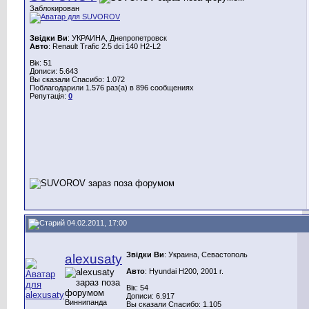
Заблокирован
Звідки Ви
: УКРАИНА, Днепропетровск
Авто
: Renault Trafic 2.5 dci 140 H2-L2
Вік: 51
Дописи: 5.643
Вы сказали Спасибо: 1.072
Поблагодарили 1.576 раз(а) в 896 сообщениях
Репутація:
0
04.02.2011, 17:00
Звідки Ви
: Украина, Севастополь
alexusaty
Авто
: Hyundai H200, 2001 г.
Вік: 54
Дописи: 6.917
Виннипанда
Вы сказали Спасибо: 1.105