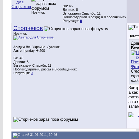
Вік: 46
Дописи: 8
Новичок
Вы сказали Спасибо: 11
Поблагодарили 0 раз(а) в 0 сообщениях
Репутація:
0
Сторчеков
Новичок
Цитата
Доп
Звідки Ви
: Украина. Луганск
Без
Авто
: hynday H-200
Вік: 46
Дописи: 8
Вы сказали Спасибо: 11
Поблагодарили 0 раз(а) в 0 сообщениях
Сто
Репутація:
0
сфо
над
Завт
а как
фотки
а то 
запа
31.01.2011, 19:46