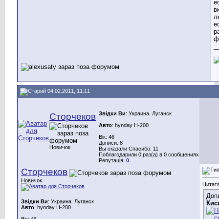
е
в
л
е
р
ф
_
04.02.2011, 11:11
Звідки Ви
: Украина. Луганск
Сторчеков
Авто
: hynday H-200
Вік: 46
Дописи: 8
Новичок
Вы сказали Спасибо: 11
Поблагодарили 0 раз(а) в 0 сообщениях
Репутація:
0
Сторчеков
Новичок
Цитата
Доп
Звідки Ви
: Украина. Луганск
Кис
Авто
: hynday H-200
Вік: 46