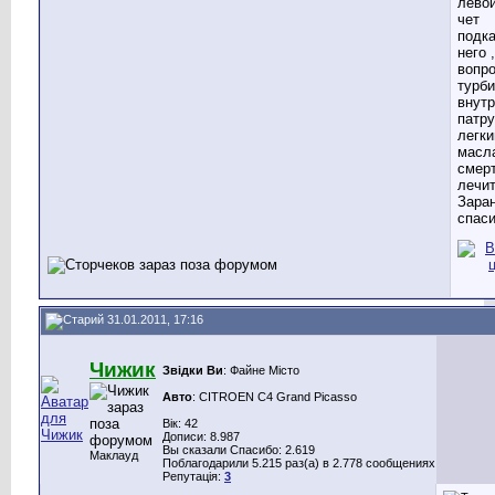
лево
чет
подк
него 
вопро
турби
внут
патру
легки
масла
смер
лечи
Зара
спаси
31.01.2011, 17:16
Чижик
Звідки Ви
: Файне Місто
Авто
: CITROEN C4 Grand Picasso
Вік: 42
Дописи: 8.987
Вы сказали Спасибо: 2.619
Маклауд
Поблагодарили 5.215 раз(а) в 2.778 сообщениях
Репутація:
3