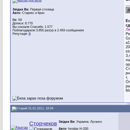
__
Звідки Ви
: Первая столица
Авто
: Старекс и Краз
Вік: 59
Ес
Дописи: 8.770
сд
Вы сказали Спасибо: 1.577
Лю
Поблагодарили 3.855 раз(а) в 2.459 сообщениях
Ре
Репутація:
0
G
a1
20
st
3,
rr
ор
Ст
рн
т,
Ол
ра
Ма
31.01.2011, 18:04
Звідки Ви
: Украина. Луганск
Сторчеков
Авто
: hynday H-200