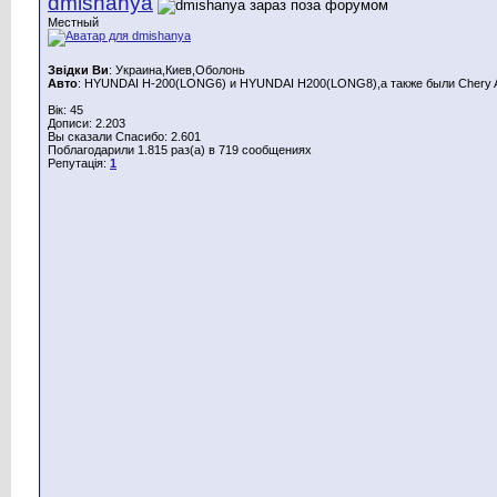
dmishanya
Местный
Звідки Ви
: Украина,Киев,Оболонь
Авто
: HYUNDAI H-200(LONG6) и HYUNDAI H200(LONG8),а также были Chery A
Вік: 45
Дописи: 2.203
Вы сказали Спасибо: 2.601
Поблагодарили 1.815 раз(а) в 719 сообщениях
Репутація:
1