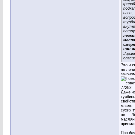
фарой
подка
него ,
вопрос
турби
внутр
патру
легки
масла
смер
или 
Заран
спасиб
Это и с
не лечи
законо
Даже н
турбин
свойств
масло.
сухих 
нет... Л
маслян
приемл
Про бач