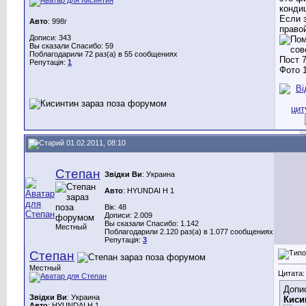
конди
Если 
Авто
: 998г
право
Дописи: 343
Вы сказали Спасибо: 59
Поблагодарили 72 раз(а) в 55 сообщениях
Репутація:
1
01.02.2011, 08:10
Степан
Звідки Ви
: Украина
Авто
: HYUNDAI H 1
Вік: 48
Дописи: 2.009
Вы сказали Спасибо: 1.142
Местный
Поблагодарили 2.120 раз(а) в 1.077 сообщениях
Репутація:
3
Степан
Местный
Цитата:
Допис
Звідки Ви
: Украина
Киси
Авто
: HYUNDAI H 1