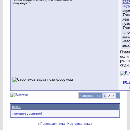
Репутація:
0
сер
Тож
нем
дума
Тол
что
кап
нег
мож
Прав
если 
руле
сиди
Сторінка 1 з 2
1
2
>
Мітки
помогите
,
советом!
«
Попередня тема
|
Наступна тема
»