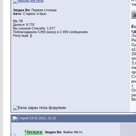
то
__
Звідки Ви
: Первая столица
Авто
: Старекс и Краз
Вік: 59
Дописи: 8.770
Ес
Вы сказали Спасибо: 1.577
сд
Поблагодарили 3.855 раз(а) в 2.459 сообщениях
Лю
Репутація:
0
Ре
G
a1
20
st
3,
rr
ор
Ст
рн
т,
Ол
ра
Ма
19.02.2011, 21:10
Чижик
Звідки Ви
: Файне Місто