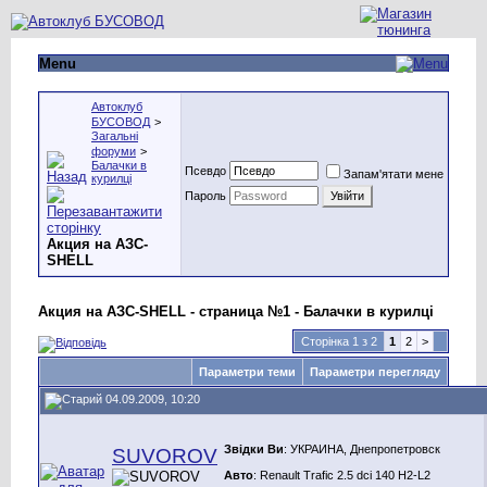
Menu
Автоклуб
БУСОВОД
>
Загальні
форуми
>
Балачки в
Псевдо
Запам'ятати мене
курилці
Пароль
Акция на АЗС-
SHELL
Акция на АЗС-SHELL - страница №1 - Балачки в курилці
Сторінка 1 з 2
1
2
>
Параметри теми
Параметри перегляду
04.09.2009, 10:20
Звідки Ви
: УКРАИНА, Днепропетровск
SUVOROV
Авто
: Renault Trafic 2.5 dci 140 H2-L2