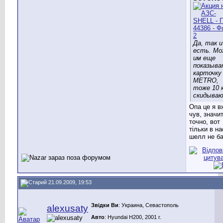
Да, так и
есть. Мо
им еще
показыва
карточку
METRO,
тоже 10 к
скидыва
Опа це я в
чув, значи
точно, вот
тільки в на
шелл не ба
21.09.2009, 19:53
Звідки Ви
: Украина, Севастополь
alexusaty
Авто
: Hyundai H200, 2001 г.