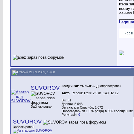
из-за за
всему г
лениво 
_______
Legnu
21.09.2009, 19:00
Звідки Ви
: УКРАИНА, Днепропетровск
SUVOROV
Авто
: Renault Trafic 2.5 dci 140 H2-L2
Вік: 51
Дописи: 5.643
Заблокирован
Вы сказали Спасибо: 1.072
Поблагодарили 1.576 раз(а) в 896 сообщениях
Репутація:
0
SUVOROV
Заблокирован