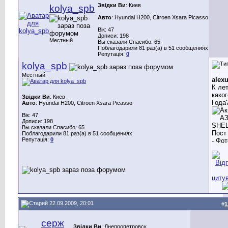
Звідки Ви
: Киев
kolya_spb
Авто
: Hyundai H200, Citroen Xsara Picasso
Вік: 47
Дописи: 198
Местный
Вы сказали Спасибо: 65
Поблагодарили 81 раз(а) в 51 сообщениях
Репутація:
0
kolya_spb
Местный
alex
К ле
каког
Звідки Ви
: Киев
Года
Авто
: Hyundai H200, Citroen Xsara Picasso
Вік: 47
Дописи: 198
Вы сказали Спасибо: 65
Поблагодарили 81 раз(а) в 51 сообщениях
Репутація:
0
22.09.2009, 20:01
#
1
серж
Звідки Ви
: Днепропетровск