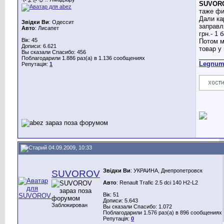
SUVOR
таже фи
Дали ка
Звідки Ви
: Одессит
заправл
Авто
: Лисапет
грн.- 1 
Вік: 45
Потом м
Дописи: 6.621
товар у 
Вы сказали Спасибо: 456
_______
Поблагодарили 1.886 раз(а) в 1.136 сообщениях
Legnu
Репутація:
1
04.09.2009, 10:33
Звідки Ви
: УКРАИНА, Днепропетровск
SUVOROV
Авто
: Renault Trafic 2.5 dci 140 H2-L2
Вік: 51
Дописи: 5.643
Заблокирован
Вы сказали Спасибо: 1.072
Поблагодарили 1.576 раз(а) в 896 сообщениях
Репутація:
0