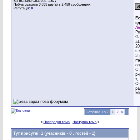
Вы сказали Спасибо: 1.577
Поблагодарили 3.855 раз(а) в 2.459 сообщениях
Репутація:
0
Ес
сд
Лю
Ре
G
a1
20
st
3,
rr
ор
Ст
рн
т,
Ол
ра
Ма
Сторінка 1 з 2
1
2
>
«
Попередня тема
|
Наступна тема
»
Тут присутні: 1
(учасників - 0 , гостей - 1)