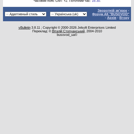
Часовий пояс GMT +2. Поточний час:
16:30
.
Зворотній зв'язок
-
Форум АК "BUSOVOD"
-
Архів
-
Вгору
vBulletin
3.8.11 ; Copyright © 2000-2026 Jelsoft Enterprises Limited
Переклад: ©
Віталій Стопчанський
, 2004-2010
busovod_ua©