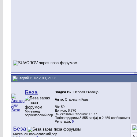
19.02.2011, 21:03
Беза
Звідки Ви
: Первая столица
Авто
: Старекс и Краз
Вік: 59
Дописи: 8.770
Мигеанец
Вы сказали Спасибо: 1.577
бориславский,бер
Поблагодарили 3.855 раз(а) в 2.459 сообщениях
Репутація:
0
Беза
Мигеанец бориславский,бер
А 