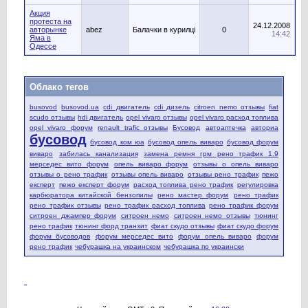
Акция
протеста на
24.12.2008
авторынке
abez
Балачки в курилці
0
14:42
Яма в
Одессе
Облако тегов
busovod
busovod.ua
cdi двигатель
cdi дизель
citroen nemo отзывы
fiat
scudo отзывы
hdi двигатель
opel vivaro отзывы
opel vivaro расход топлива
opel vivaro форум
renault trafic отзывы
Бусовод
автоаптечка
авториа
бусовод
бусовод ком юа
бусовод опель виваро
бусовод форум
виваро
забилась канализация
замена ремня грм рено трафик 1.9
мерседес вито форум
опель виваро форум
отзывы о опель виваро
отзывы о рено трафик
отзывы опель виваро
отзывы рено трафик
пежо
експерт
пежо експерт форум
расход топлива рено трафик
регулировка
карбюратора китайской бензопилы
рено мастер форум
рено трафик
рено трафик отзывы
рено трафик расход топлива
рено трафик форум
ситроен джампер форум
ситроен немо
ситроен немо отзывы
тюнинг
рено трафик
тюнинг форд транзит
фиат скудо отзывы
фиат скудо форум
форум бусоводов
форум мерседес вито
форум опель виваро
форум
рено трафик
чебурашка на украинском
чебурашка по украински