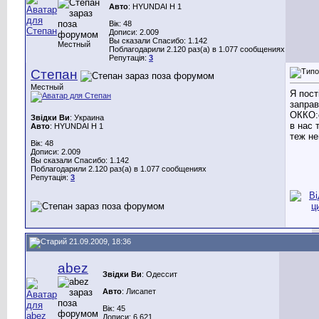
Авто
: HYUNDAI H 1
Вік: 48
Дописи: 2.009
Вы сказали Спасибо: 1.142
Местный
Поблагодарили 2.120 раз(а) в 1.077 сообщениях
Репутація:
3
Степан
Местный
Я пост
запра
ОККО:c
Звідки Ви
: Украина
в нас т
Авто
: HYUNDAI H 1
теж не
Вік: 48
Дописи: 2.009
Вы сказали Спасибо: 1.142
Поблагодарили 2.120 раз(а) в 1.077 сообщениях
Репутація:
3
21.09.2009, 18:36
abez
Звідки Ви
: Одессит
Авто
: Лисапет
Вік: 45
Дописи: 6.621