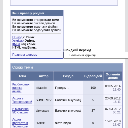
Ваші права у розділі
Ви
не можете
створювати теми
Ви
не можете
писати дописи
Ви
не можете
долучати файли
Ви
не можете
редагувати дописи
BB-код
є
Увімк.
Усмішки
Увімк.
[IMG]
код
Увімк.
HTML код
Вимк.
Швидкий перехід
Правила форуму
Схожі теми
Останній
Тема
Автор
Розділ
Відповідей
допис
Карбоновая
09.05.2014
пленка
ddaudio
Продам...
100
12:40
акция!
Акция в
23.09.2012
SUVOROV
Балачки в курилці
5
Технополисе!
16:11
В магазине
07.03.2012
alexusaty
Балачки в курилці
37
5OK акция
08:21
Акция
15.01.2010
протеста в
Чижик
Фото-відео
0
18:47
Тернополе