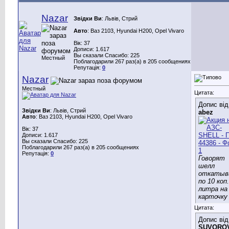
Nazar
Звідки Ви
: Львів, Стрий
Авто
: Ваз 2103, Hyundai H200, Opel Vivaro
Вік: 37
Дописи: 1.617
Вы сказали Спасибо: 225
Местный
Поблагодарили 267 раз(а) в 205 сообщениях
Репутація:
0
Nazar
Местный
Цитата:
Допис від
Звідки Ви
: Львів, Стрий
abez
Авто
: Ваз 2103, Hyundai H200, Opel Vivaro
Вік: 37
Дописи: 1.617
Вы сказали Спасибо: 225
Поблагодарили 267 раз(а) в 205 сообщениях
Репутація:
0
Говорят
шелл
откатыв
по 10 коп.
литра на
карточку
Цитата:
Допис від
SUVORO