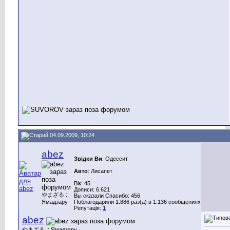
04.09.2009, 10:24
abez
Звідки Ви
: Одессит
Авто
: Лисапет
Вік: 45
Дописи: 6.621
やまざる ::
Вы сказали Спасибо: 456
Ямадзару
Поблагодарили 1.886 раз(а) в 1.136 сообщениях
Репутація:
1
abez
やまざる :: Ямадзару