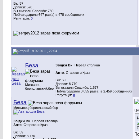
Вік: 57
Дописи: 578
Вы сказали Спасибо: 730
Поблагодарили 647 раз(а) в 478 сообщениях
Репутація:
0
19.02.2011, 22:04
Беза
Звідки Ви
: Первая столица
Авто
: Старекс и Краз
Вік: 59
Дописи: 8.770
Мигеанец
Вы сказали Спасибо: 1.577
бориславский,бер
Поблагодарили 3.855 раз(а) в 2.459 сообщениях
Репутація:
0
Беза
Мигеанец бориславский,бер
Ци
Д
Звідки Ви
: Первая столица
Авто
: Старекс и Краз
с
Вік: 59
По
Дописи: 8.770
__