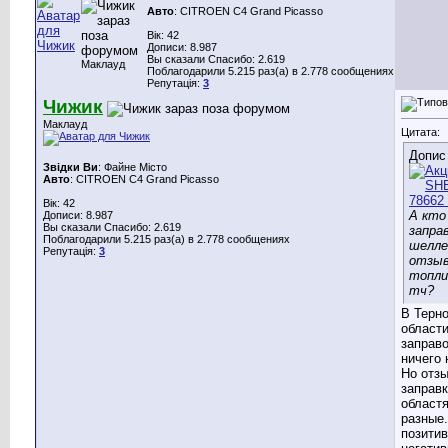
Авто
: CITROEN C4 Grand Picasso
Вік: 42
Дописи: 8.987
Вы сказали Спасибо: 2.619
Маклауд
Поблагодарили 5.215 раз(а) в 2.778 сообщениях
Репутація:
3
Чижик
Маклауд
Цитата:
Допис
Звідки Ви
: Файне Місто
Авто
: CITROEN C4 Grand Picasso
Вік: 42
А кто
Дописи: 8.987
Вы сказали Спасибо: 2.619
запра
Поблагодарили 5.215 раз(а) в 2.778 сообщениях
шелле
Репутація:
3
отзыв
топлив
тч?
В Терн
области
заправо
ничего 
Но отз
заправк
област
разные.
позити