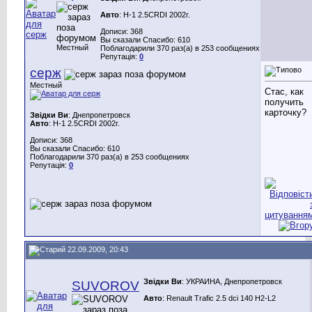
Авто
: H-1 2.5CRDI 2002г.
Дописи: 368
Вы сказали Спасибо: 610
Местный
Поблагодарили 370 раз(а) в 253 сообщениях
Репутація:
0
серж
Местный
Стас, как
получить
карточку?
Звідки Ви
: Днепропетровск
Авто
: H-1 2.5CRDI 2002г.
Дописи: 368
Вы сказали Спасибо: 610
Поблагодарили 370 раз(а) в 253 сообщениях
Репутація:
0
22.09.2009, 20:43
Звідки Ви
: УКРАИНА, Днепропетровск
SUVOROV
Авто
: Renault Trafic 2.5 dci 140 H2-L2