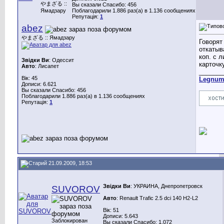
やまざる ::
Вы сказали Спасибо: 456
Ямадзару
Поблагодарили 1.886 раз(а) в 1.136 сообщениях
Репутація:
1
abez
やまざる :: Ямадзару
Говорят
откатыв
коп. с л
Звідки Ви
: Одессит
карточк
Авто
: Лисапет
_______
Вік: 45
Legnu
Дописи: 6.621
Вы сказали Спасибо: 456
Поблагодарили 1.886 раз(а) в 1.136 сообщениях
Репутація:
1
21.09.2009, 18:53
Звідки Ви
: УКРАИНА, Днепропетровск
SUVOROV
Авто
: Renault Trafic 2.5 dci 140 H2-L2
Вік: 51
Дописи: 5.643
Заблокирован
Вы сказали Спасибо: 1.072