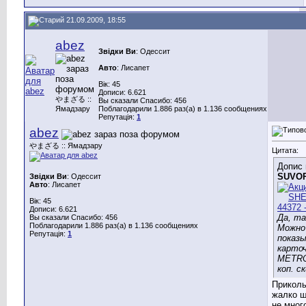
21.09.2009, 18:55
abez
Звідки Ви
: Одессит
Авто
: Лисапет
Вік: 45
Дописи: 6.621
やまざる ::
Вы сказали Спасибо: 456
Ямадзару
Поблагодарили 1.886 раз(а) в 1.136 сообщениях
Репутація:
1
abez
やまざる :: Ямадзару
Цитата:
Допис 
SUVO
Звідки Ви
: Одессит
Авто
: Лисапет
Вік: 45
Дописи: 6.621
Да, та
Вы сказали Спасибо: 456
Поблагодарили 1.886 раз(а) в 1.136 сообщениях
Можно
Репутація:
1
показ
карточ
METRO
коп. с
Приколь
жалко ш
не мног