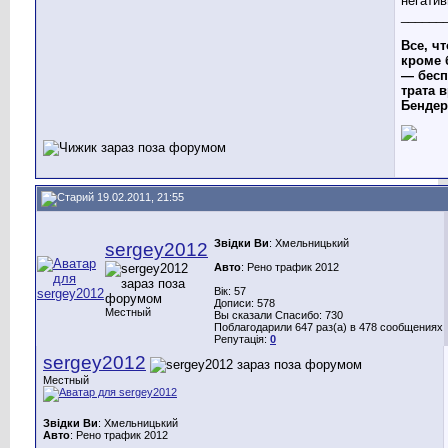
негатив
______
Все, чт
кроме 
— бесп
трата в
Бендер
19.02.2011, 21:55
Звідки Ви
: Хмельницький
sergey2012
Авто
: Рено трафик 2012
Вік: 57
Дописи: 578
Местный
Вы сказали Спасибо: 730
Поблагодарили 647 раз(а) в 478 сообщениях
Репутація:
0
sergey2012
Местный
Звідки Ви
: Хмельницький
Авто
: Рено трафик 2012