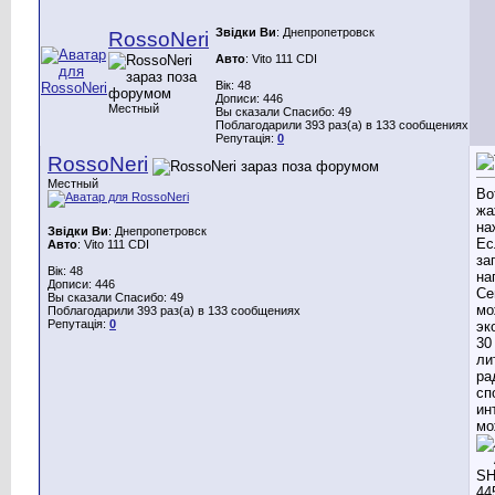
Звідки Ви
: Днепропетровск
RossoNeri
Авто
: Vito 111 CDI
Вік: 48
Дописи: 446
Местный
Вы сказали Спасибо: 49
Поблагодарили 393 раз(а) в 133 сообщениях
Репутація:
0
RossoNeri
Местный
Во
жа
на
Звідки Ви
: Днепропетровск
Ес
Авто
: Vito 111 CDI
за
Вік: 48
на
Дописи: 446
Се
Вы сказали Спасибо: 49
мо
Поблагодарили 393 раз(а) в 133 сообщениях
Репутація:
0
эк
30
ли
ра
сп
ин
мо