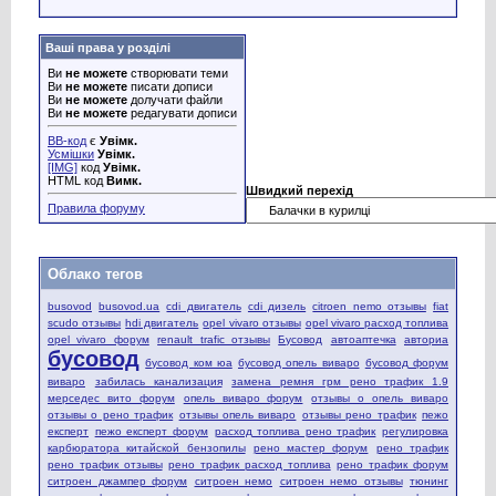
Ваші права у розділі
Ви
не можете
створювати теми
Ви
не можете
писати дописи
Ви
не можете
долучати файли
Ви
не можете
редагувати дописи
BB-код
є
Увімк.
Усмішки
Увімк.
[IMG]
код
Увімк.
HTML код
Вимк.
Швидкий перехід
Правила форуму
Облако тегов
busovod
busovod.ua
cdi двигатель
cdi дизель
citroen nemo отзывы
fiat
scudo отзывы
hdi двигатель
opel vivaro отзывы
opel vivaro расход топлива
opel vivaro форум
renault trafic отзывы
Бусовод
автоаптечка
авториа
бусовод
бусовод ком юа
бусовод опель виваро
бусовод форум
виваро
забилась канализация
замена ремня грм рено трафик 1.9
мерседес вито форум
опель виваро форум
отзывы о опель виваро
отзывы о рено трафик
отзывы опель виваро
отзывы рено трафик
пежо
експерт
пежо експерт форум
расход топлива рено трафик
регулировка
карбюратора китайской бензопилы
рено мастер форум
рено трафик
рено трафик отзывы
рено трафик расход топлива
рено трафик форум
ситроен джампер форум
ситроен немо
ситроен немо отзывы
тюнинг