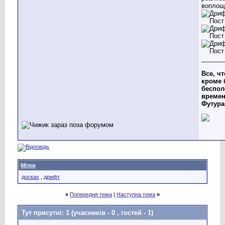
воплощ
______
Все, чт
кроме 
беспол
времен
Футур
Мітки
досках
,
дрифт
«
Попередня тема
|
Наступна тема
»
Тут присутні: 1
(учасників - 0 , гостей - 1)