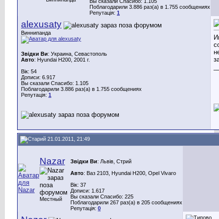
Вы сказали Спасибо: 1.105
Поблагодарили 3.886 раз(а) в 1.755 сообщениях
Репутація:
1
alexusaty
Виннипанда
И
с
н
Звідки Ви
: Украина, Севастополь
з
Авто
: Hyundai H200, 2001 г.
_
Вік: 54
Дописи: 6.917
Вы сказали Спасибо: 1.105
Поблагодарили 3.886 раз(а) в 1.755 сообщениях
Репутація:
1
21.01.2011, 21:49
Nazar
Звідки Ви
: Львів, Стрий
Авто
: Ваз 2103, Hyundai H200, Opel Vivaro
Вік: 37
Дописи: 1.617
Вы сказали Спасибо: 225
Местный
Поблагодарили 267 раз(а) в 205 сообщениях
Репутація:
0