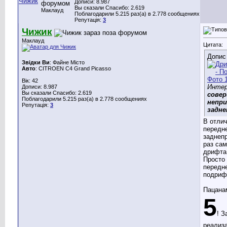
Дописи: 8.987
Вы сказали Спасибо: 2.619
Маклауд
Поблагодарили 5.215 раз(а) в 2.778 сообщениях
Репутація:
3
Чижик
Маклауд
Цитата:
Допис
Звідки Ви
: Файне Місто
Авто
: CITROEN C4 Grand Picasso
Вік: 42
Интер
Дописи: 8.987
Вы сказали Спасибо: 2.619
сове
Поблагодарили 5.215 раз(а) в 2.778 сообщениях
непри
Репутація:
3
задне
В отлич
передн
заднеп
раз сам
дрифта
Просто 
передн
подрифт
Пацана
5
! З
реализ