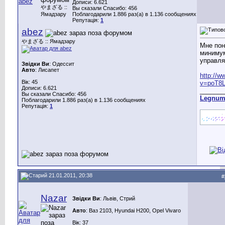
Дописи: 6.621
やまざる ::
Вы сказали Спасибо: 456
Ямадзару
Поблагодарили 1.886 раз(а) в 1.136 сообщениях
Репутація:
1
abez
やまざる :: Ямадзару
Мне пон
минимум
управля
Звідки Ви
: Одессит
Авто
: Лисапет
http://
Вік: 45
v=poT8L.
Дописи: 6.621
_______
Вы сказали Спасибо: 456
Legnu
Поблагодарили 1.886 раз(а) в 1.136 сообщениях
Репутація:
1
21.01.2011, 20:38
#
Nazar
Звідки Ви
: Львів, Стрий
Авто
: Ваз 2103, Hyundai H200, Opel Vivaro
Вік: 37