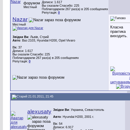
Дописи: 1.617
Вы сказали Спасибо: 225
Местный
Поблагодарили 267 раз(а) в 205 сообщениях
Репутація:
0
Nazar
Местный
Класна
практика
виходить.
Звідки Ви
: Львів, Стрий
Авто
: Ваз 2103, Hyundai H200, Opel Vivaro
Вік: 37
Дописи: 1.617
Вы сказали Спасибо: 225
Поблагодарили 267 раз(а) в 205 сообщениях
Репутація:
0
21.01.2011, 21:45
Звідки Ви
: Украина, Севастополь
alexusaty
Авто
: Hyundai H200, 2001 г.
Вік: 54
Дописи: 6.917
Виннипанда