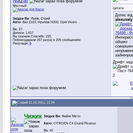
Nazar
Местный
Цитата:
Допис від
Звідки Ви
: Львів, Стрий
alexusaty
Авто
: Ваз 2103, Hyundai H200, Opel Vivaro
Вік: 37
Дописи: 1.617
Вы сказали Спасибо: 225
Интересн
Поблагодарили 267 раз(а) в 205 сообщениях
однако
Репутація:
0
совершен
непримен
заднеприв
Дрифт зад
21.01.2011, 21:54
Чижик
Звідки Ви
: Файне Місто
Авто
: CITROEN C4 Grand Picasso
Вік: 42