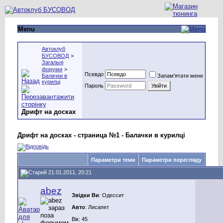
Menu
Автоклуб
БУСОВОД
>
Загальні
форуми
>
Псевдо
Балачки в
Запам'ятати мене
курилці
Пароль
Дрифт на досках
Дрифт на досках - страница №1 - Балачки в курилці
Параметри теми
Параметри перегляду
21.01.2011, 20:21
abez
Звідки Ви
: Одессит
Авто
: Лисапет
Вік: 45