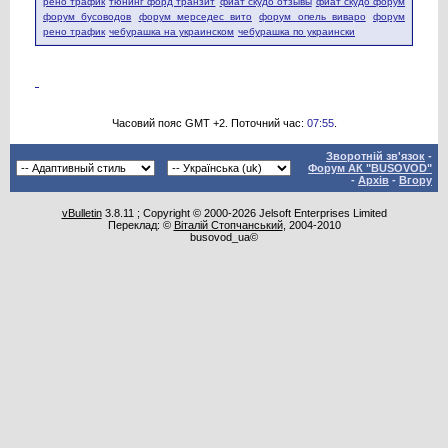
рено трафик
тюнинг форд транзит
фиат скудо отзывы
фиат скудо форум
форум бусоводов
форум мерседес вито
форум опель виваро
форум
рено трафик
чебурашка на украинском
чебурашка по украински
Часовий пояс GMT +2. Поточний час:
07:55
.
Зворотній зв'язок
-
Форум АК "BUSOVOD"
-
Архів
-
Вгору
vBulletin
3.8.11 ; Copyright © 2000-2026 Jelsoft Enterprises Limited
Переклад: ©
Віталій Стопчанський
, 2004-2010
busovod_ua©