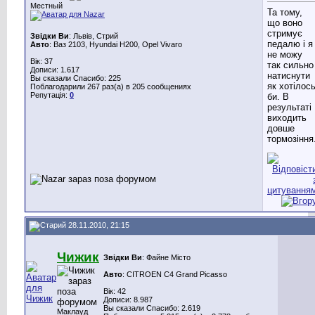
Местный
Та тому,
що воно
стримує
Звідки Ви
: Львів, Стрий
педалю і я
Авто
: Ваз 2103, Hyundai H200, Opel Vivaro
не можу
Вік: 37
так сильно
Дописи: 1.617
натиснути
Вы сказали Спасибо: 225
як хотілос
Поблагодарили 267 раз(а) в 205 сообщениях
Репутація:
0
би. В
результаті
виходить
довше
тормозіння
28.11.2010, 21:15
Чижик
Звідки Ви
: Файне Місто
Авто
: CITROEN C4 Grand Picasso
Вік: 42
Дописи: 8.987
Вы сказали Спасибо: 2.619
Маклауд