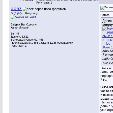
Репутація:
1
abez
やまざる :: Ямадзару
Цитата:
Допис 
sergey
Звідки Ви
: Одессит
Авто
: Лисапет
Вік: 45
Дописи: 6.621
Вы сказали Спасибо: 456
Поблагодарили 1.886 раз(а) в 1.136 сообщениях
Репутація:
1
ето гд
7 кил
надо 
ухо в
Это как 
большо
перекре
7-го.
BUSOV
часто с
и выезж
машина
На посе
день с 
уже одн