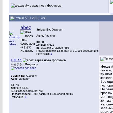
27.11.2010, 23:05
abez
Звідки Ви
: Одессит
Авто
: Лисапет
Вік: 45
Дописи: 6.621
やまざる ::
Вы сказали Спасибо: 456
Ямадзару
Поблагодарили 1.886 раз(а) в 1.136 сообщениях
Репутація:
1
abez
やまざる :: Ямадзару
alexusa
как и я,
крылом 
Звідки Ви
: Одессит
зеркале
Авто
: Лисапет
Вес оди
Вік: 45
поспори
Дописи: 6.621
Он реал
Вы сказали Спасибо: 456
проскоч
Поблагодарили 1.886 раз(а) в 1.136 сообщениях
мигающи
Репутація:
1
зря выл
Человек
зеленый
мимо ме