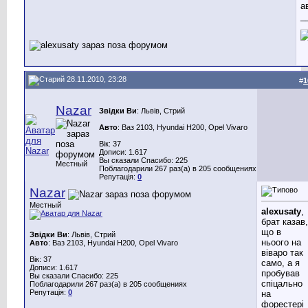
а
_
28.11.2010, 23:28
#
1
Nazar
Звідки Ви
: Львів, Стрий
Авто
: Ваз 2103, Hyundai H200, Opel Vivaro
Вік: 37
Дописи: 1.617
Вы сказали Спасибо: 225
Местный
Поблагодарили 267 раз(а) в 205 сообщениях
Репутація:
0
Nazar
Местный
alexusaty
,
брат казав,
що в
Звідки Ви
: Львів, Стрий
ньоого на
Авто
: Ваз 2103, Hyundai H200, Opel Vivaro
віваро так
Вік: 37
само, а я
Дописи: 1.617
пробував
Вы сказали Спасибо: 225
спіцально
Поблагодарили 267 раз(а) в 205 сообщениях
Репутація:
0
на
форестері