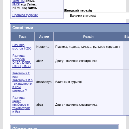
Усмішки
Увімк.
[IMG]
код
Увімк.
HTML код
Вимк.
Швидкий перехід
Правила форуму
Схожі теми
Тема
Автор
Розділ
Ві
Разница
Nesterka
Підвіска, ходова, гальма, рульове керування
мостов H200
Разница
моторов
abez
Двигун паливна єлектроника
D4BA, D4BF,
D4BH, D4BB
Категория C
или
Категория B в
dmishanya
Балачки в курилці
тех.паспорте,
в чем
разница ?
Разница
щитка
приборов с
abez
Двигун паливна єлектроника
тахометром
и без
Облако тегов