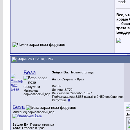
:mad:
______
Все, чт
кроме 
— бесп
трата в
Бендер
28.11.2010, 21:47
Беза
Звідки Ви
: Первая столица
Авто
: Старекс и Краз
Вік: 59
Дописи: 8.770
Мигеанец
Вы сказали Спасибо: 1.577
бориславский,бер
Поблагодарили 3.855 раз(а) в 2.459 сообщениях
Репутація:
0
Беза
Мигеанец бориславский,бер
Ци
Д
Звідки Ви
: Первая столица
Авто
: Старекс и Краз