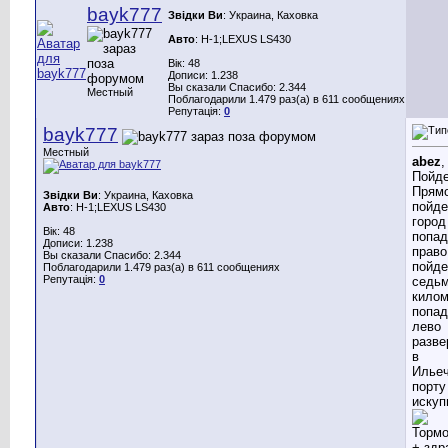
bayk777
Звідки Ви
: Украина, Каховка
Авто
: Н-1;LEXUS LS430
Вік: 48
Дописи: 1.238
Вы сказали Спасибо: 2.344
Местный
Поблагодарили 1.479 раз(а) в 611 сообщениях
Репутація:
0
bayk777
Местный
abez
,
Пойде
Прям
Звідки Ви
: Украина, Каховка
пойде
Авто
: Н-1;LEXUS LS430
город
Вік: 48
попад
Дописи: 1.238
право
Вы сказали Спасибо: 2.344
пойде
Поблагодарили 1.479 раз(а) в 611 сообщениях
Репутація:
0
седь
килом
попад
лево
разве
в
Илье
порту
искуп