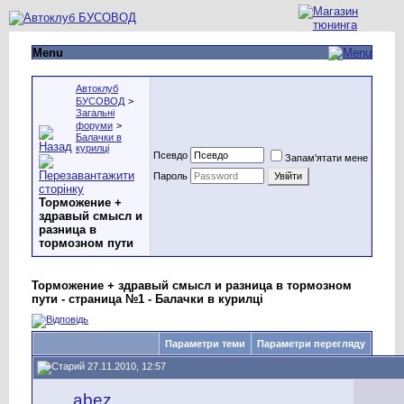
Menu
Автоклуб
БУСОВОД
>
Загальні
форуми
>
Балачки в
курилці
Псевдо
Запам'ятати мене
Пароль
Торможение +
здравый смысл и
разница в
тормозном пути
Торможение + здравый смысл и разница в тормозном
пути - страница №1 - Балачки в курилці
Параметри теми
Параметри перегляду
27.11.2010, 12:57
abez