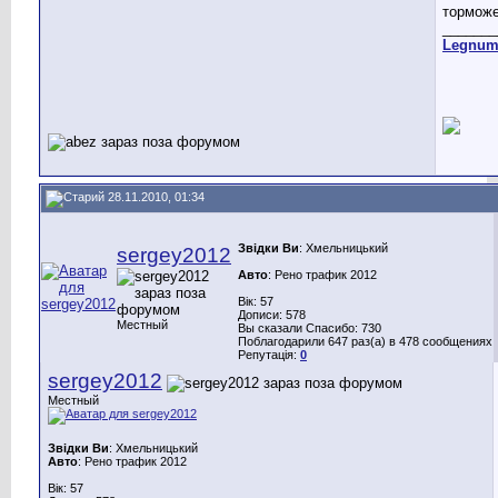
торможе
_______
Legnu
28.11.2010, 01:34
Звідки Ви
: Хмельницький
sergey2012
Авто
: Рено трафик 2012
Вік: 57
Дописи: 578
Местный
Вы сказали Спасибо: 730
Поблагодарили 647 раз(а) в 478 сообщениях
Репутація:
0
sergey2012
Местный
Звідки Ви
: Хмельницький
Авто
: Рено трафик 2012
Вік: 57