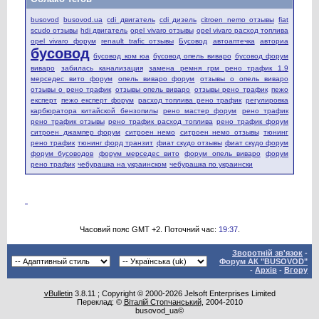
busovod
busovod.ua
cdi двигатель
cdi дизель
citroen nemo отзывы
fiat
scudo отзывы
hdi двигатель
opel vivaro отзывы
opel vivaro расход топлива
opel vivaro форум
renault trafic отзывы
Бусовод
автоаптечка
авториа
бусовод
бусовод ком юа
бусовод опель виваро
бусовод форум
виваро
забилась канализация
замена ремня грм рено трафик 1.9
мерседес вито форум
опель виваро форум
отзывы о опель виваро
отзывы о рено трафик
отзывы опель виваро
отзывы рено трафик
пежо
експерт
пежо експерт форум
расход топлива рено трафик
регулировка
карбюратора китайской бензопилы
рено мастер форум
рено трафик
рено трафик отзывы
рено трафик расход топлива
рено трафик форум
ситроен джампер форум
ситроен немо
ситроен немо отзывы
тюнинг
рено трафик
тюнинг форд транзит
фиат скудо отзывы
фиат скудо форум
форум бусоводов
форум мерседес вито
форум опель виваро
форум
рено трафик
чебурашка на украинском
чебурашка по украински
Часовий пояс GMT +2. Поточний час:
19:37
.
Зворотній зв'язок
-
Форум АК "BUSOVOD"
-
Архів
-
Вгору
vBulletin
3.8.11 ; Copyright © 2000-2026 Jelsoft Enterprises Limited
Переклад: ©
Віталій Стопчанський
, 2004-2010
busovod_ua©