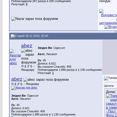
хюндаї.
Поблагодарили 267 раз(а) в 205 сообщениях
Репутація:
0
28.11.2010, 20:40
abez
Звідки Ви
: Одессит
Авто
: Лисапет
Вік: 45
Дописи: 6.621
やまざる ::
Вы сказали Спасибо: 456
Ямадзару
Поблагодарили 1.886 раз(а) в 1.136 сообщениях
Репутація:
1
abez
やまざる :: Ямадзару
Цитата:
Допис 
Звідки Ви
: Одессит
Авто
: Лисапет
Вік: 45
Дописи: 6.621
Вы сказали Спасибо: 456
Поблагодарили 1.886 раз(а) в 1.136 сообщениях