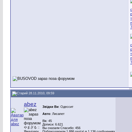
28.11.2010, 09:59
abez
Звідки Ви
: Одессит
Авто
: Лисапет
Вік: 45
Дописи: 6.621
やまざる ::
Вы сказали Спасибо: 456
Ямадзару
Поблагодарили 1.886 раз(а) в 1.136 сообщениях