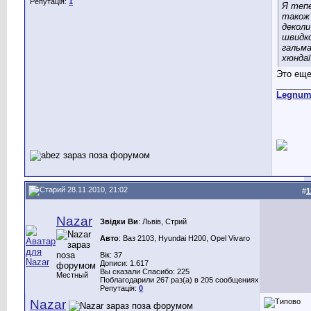
Репутація:
1
Я тепе
також
деколи
швидк
гальма
хюндаї
Это еще
_______
Legnu
28.11.2010, 21:02
#
1
Nazar
Звідки Ви
: Львів, Стрий
Авто
: Ваз 2103, Hyundai H200, Opel Vivaro
Вік: 37
Дописи: 1.617
Вы сказали Спасибо: 225
Местный
Поблагодарили 267 раз(а) в 205 сообщениях
Репутація:
0
Nazar