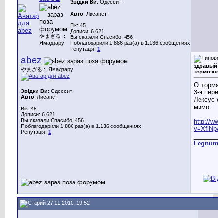
Звідки Ви
: Одессит
Авто
: Лисапет
Вік: 45
Дописи: 6.621
やまざる ::
Вы сказали Спасибо: 456
Ямадзару
Поблагодарили 1.886 раз(а) в 1.136 сообщениях
Репутація:
1
abez
здравый 
やまざる :: Ямадзару
тормозн
Отторма
Звідки Ви
: Одессит
3-я пер
Авто
: Лисапет
Лексус 
мимо.
Вік: 45
Дописи: 6.621
Вы сказали Спасибо: 456
http://
Поблагодарили 1.886 раз(а) в 1.136 сообщениях
v=XflN
Репутація:
1
_______
Legnu
27.11.2010, 19:52