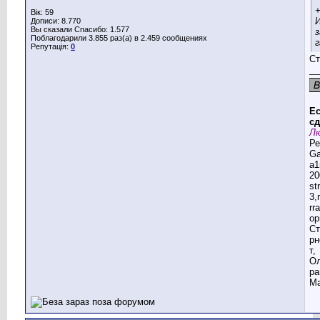
+
Вік: 59
И
Дописи: 8.770
Вы сказали Спасибо: 1.577
з
Поблагодарили 3.855 раз(а) в 2.459 сообщениях
г
Репутація:
0
Ст
__
Ес
сд
Лю
Ре
G
a1
20
st
3,
rr
ор
Ст
рн
т,
Ол
ра
Ма