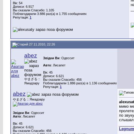
М
Вік: 54
н
Дописи: 6.917
_
Вы сказали Спасибо: 1.105
Поблагодарили 3.886 раз(а) в 1.755 сообщениях
Репутація:
1
27.11.2010, 22:26
abez
Звідки Ви
: Одессит
Авто
: Лисапет
Вік: 45
Дописи: 6.621
やまざる ::
Вы сказали Спасибо: 456
Ямадзару
Поблагодарили 1.886 раз(а) в 1.136 сообщениях
Репутація:
1
abez
やまざる :: Ямадзару
alexusa
мимо м
пролетел
Звідки Ви
: Одессит
по звук
Авто
: Лисапет
слышал
Вік: 45
_______
Дописи: 6.621
Legnu
Вы сказали Спасибо: 456