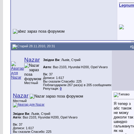
_______
Legnu
28.11.2010, 20:31
#
1
Nazar
Звідки Ви
: Львів, Стрий
Авто
: Ваз 2103, Hyundai H200, Opel Vivaro
Вік: 37
Дописи: 1.617
Вы сказали Спасибо: 225
Местный
Поблагодарили 267 раз(а) в 205 сообщениях
Репутація:
0
Nazar
Местный
Я тепер з
абс також
не можу
Звідки Ви
: Львів, Стрий
деколи так
Авто
: Ваз 2103, Hyundai H200, Opel Vivaro
швидко
Вік: 37
гальманут
Дописи: 1.617
як на
Вы сказали Спасибо: 225