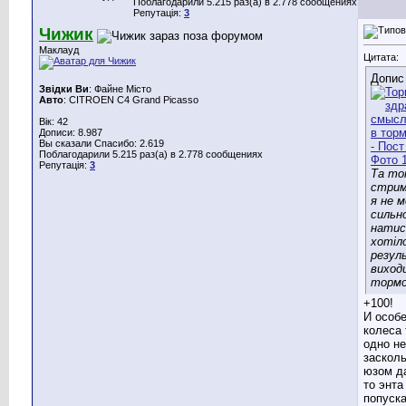
Поблагодарили 5.215 раз(а) в 2.778 сообщениях
Репутація:
3
Чижик
Маклауд
Цитата:
Допис
Звідки Ви
: Файне Місто
Авто
: CITROEN C4 Grand Picasso
Вік: 42
Дописи: 8.987
Вы сказали Спасибо: 2.619
Поблагодарили 5.215 раз(а) в 2.778 сообщениях
Репутація:
3
Та то
стрим
я не 
сильн
натис
хотіло
резул
виход
тормо
+100!
И особе
колеса 
одно н
засколь
юзом д
то энта
попуска