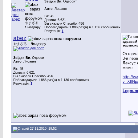
Звідки Ви
: Одессит
Авто
: Лисапет
Вік: 45
Дописи: 6.621
やまざる ::
Вы сказали Спасибо: 456
Ямадзару
Поблагодарили 1.886 раз(а) в 1.136 сообщениях
Репутація:
1
abez
здравый 
やまざる :: Ямадзару
тормозн
Отторма
Звідки Ви
: Одессит
3-я пер
Авто
: Лисапет
Лексус 
мимо.
Вік: 45
Дописи: 6.621
Вы сказали Спасибо: 456
http://
Поблагодарили 1.886 раз(а) в 1.136 сообщениях
v=XflN
Репутація:
1
_______
Legnu
27.11.2010, 19:52