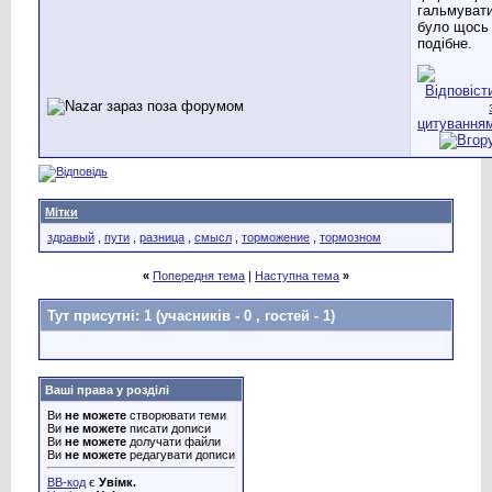
гальмуват
було щось
подібне.
Мітки
здравый
,
пути
,
разница
,
смысл
,
торможение
,
тормозном
«
Попередня тема
|
Наступна тема
»
Тут присутні: 1
(учасників - 0 , гостей - 1)
Ваші права у розділі
Ви
не можете
створювати теми
Ви
не можете
писати дописи
Ви
не можете
долучати файли
Ви
не можете
редагувати дописи
BB-код
є
Увімк.