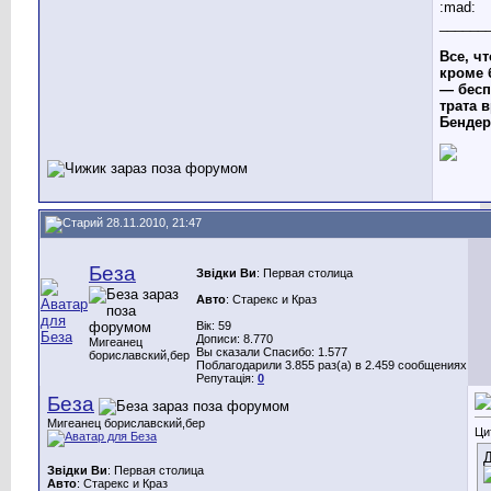
:mad:
______
Все, чт
кроме 
— бесп
трата в
Бендер
28.11.2010, 21:47
Беза
Звідки Ви
: Первая столица
Авто
: Старекс и Краз
Вік: 59
Дописи: 8.770
Мигеанец
Вы сказали Спасибо: 1.577
бориславский,бер
Поблагодарили 3.855 раз(а) в 2.459 сообщениях
Репутація:
0
Беза
Мигеанец бориславский,бер
Ци
Д
Звідки Ви
: Первая столица
Авто
: Старекс и Краз