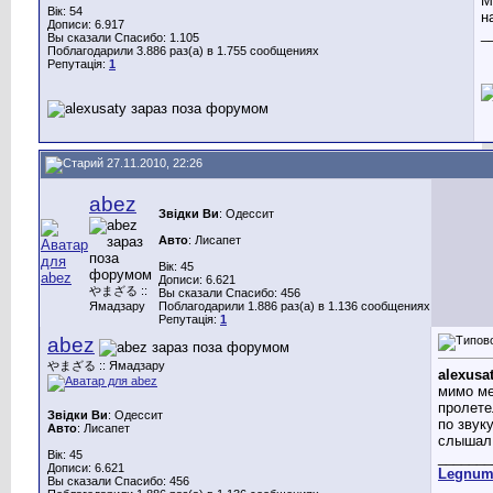
М
Вік: 54
н
Дописи: 6.917
_
Вы сказали Спасибо: 1.105
Поблагодарили 3.886 раз(а) в 1.755 сообщениях
Репутація:
1
27.11.2010, 22:26
abez
Звідки Ви
: Одессит
Авто
: Лисапет
Вік: 45
Дописи: 6.621
やまざる ::
Вы сказали Спасибо: 456
Ямадзару
Поблагодарили 1.886 раз(а) в 1.136 сообщениях
Репутація:
1
abez
やまざる :: Ямадзару
alexusa
мимо м
пролетел
Звідки Ви
: Одессит
по звук
Авто
: Лисапет
слышал
Вік: 45
_______
Дописи: 6.621
Legnu
Вы сказали Спасибо: 456