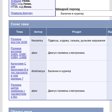
Усмішки
Увімк.
[IMG]
код
Увімк.
HTML код
Вимк.
Швидкий перехід
Правила форуму
Схожі теми
Тема
Автор
Розділ
Ві
Разница
Nesterka
Підвіска, ходова, гальма, рульове керування
мостов H200
Разница
моторов
abez
Двигун паливна єлектроника
D4BA, D4BF,
D4BH, D4BB
Категория C
или
Категория B в
dmishanya
Балачки в курилці
тех.паспорте,
в чем
разница ?
Разница
щитка
приборов с
abez
Двигун паливна єлектроника
тахометром
и без
Облако тегов