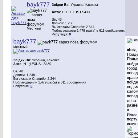
bayk777
Звідки Ви
: Украина, Каховка
Авто
: Н-1;LEXUS LS430
Вік: 48
Дописи: 1.238
Вы сказали Спасибо: 2.344
Местный
Поблагодарили 1.479 раз(а) в 611 сообщениях
Репутація:
0
bayk777
Местный
abez
,
Пойде
Прям
Звідки Ви
: Украина, Каховка
пойде
Авто
: Н-1;LEXUS LS430
город
Вік: 48
попад
Дописи: 1.238
право
Вы сказали Спасибо: 2.344
пойде
Поблагодарили 1.479 раз(а) в 611 сообщениях
Репутація:
0
седь
килом
попад
лево
разве
в
Илье
порту
искуп