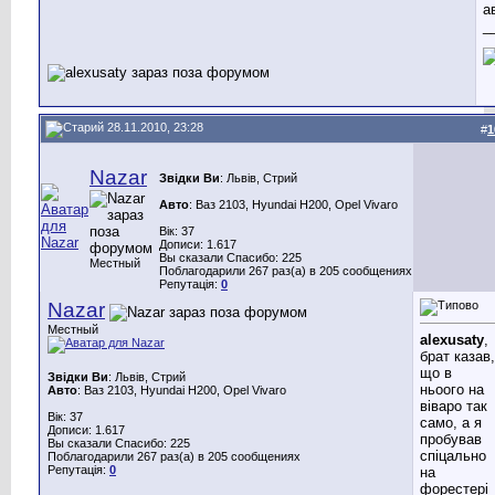
а
_
28.11.2010, 23:28
#
1
Nazar
Звідки Ви
: Львів, Стрий
Авто
: Ваз 2103, Hyundai H200, Opel Vivaro
Вік: 37
Дописи: 1.617
Вы сказали Спасибо: 225
Местный
Поблагодарили 267 раз(а) в 205 сообщениях
Репутація:
0
Nazar
Местный
alexusaty
,
брат казав,
що в
Звідки Ви
: Львів, Стрий
ньоого на
Авто
: Ваз 2103, Hyundai H200, Opel Vivaro
віваро так
Вік: 37
само, а я
Дописи: 1.617
пробував
Вы сказали Спасибо: 225
спіцально
Поблагодарили 267 раз(а) в 205 сообщениях
Репутація:
0
на
форестері