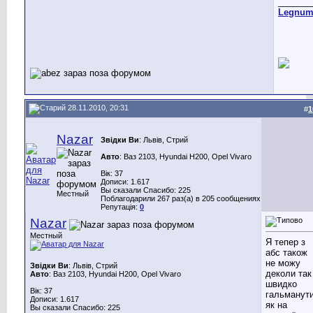
_______
Legnu
28.11.2010, 20:31
#
1
Nazar
Звідки Ви
: Львів, Стрий
Авто
: Ваз 2103, Hyundai H200, Opel Vivaro
Вік: 37
Дописи: 1.617
Вы сказали Спасибо: 225
Местный
Поблагодарили 267 раз(а) в 205 сообщениях
Репутація:
0
Nazar
Местный
Я тепер з
абс також
не можу
Звідки Ви
: Львів, Стрий
деколи так
Авто
: Ваз 2103, Hyundai H200, Opel Vivaro
швидко
Вік: 37
гальманут
Дописи: 1.617
як на
Вы сказали Спасибо: 225