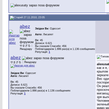
27.11.2010, 23:05
abez
Звідки Ви
: Одессит
Авто
: Лисапет
Вік: 45
Дописи: 6.621
やまざる ::
Вы сказали Спасибо: 456
Ямадзару
Поблагодарили 1.886 раз(а) в 1.136 сообщениях
Репутація:
1
abez
やまざる :: Ямадзару
alexusa
как и я,
крылом 
Звідки Ви
: Одессит
зеркале
Авто
: Лисапет
Вес оди
Вік: 45
поспори
Дописи: 6.621
Он реал
Вы сказали Спасибо: 456
проскоч
Поблагодарили 1.886 раз(а) в 1.136 сообщениях
мигающи
Репутація:
1
зря выл
Человек
зеленый
мимо ме