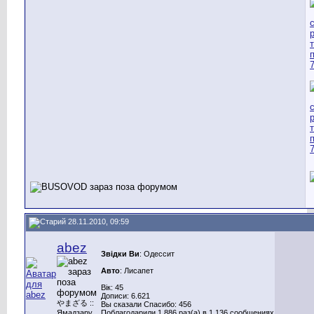
28.11.2010, 09:59
abez
Звідки Ви
: Одессит
Авто
: Лисапет
Вік: 45
Дописи: 6.621
やまざる ::
Вы сказали Спасибо: 456
Ямадзару
Поблагодарили 1.886 раз(а) в 1.136 сообщениях