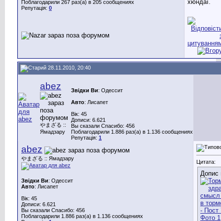
хюндаї.
Поблагодарили 267 раз(а) в 205 сообщениях
Репутація:
0
28.11.2010, 20:40
abez
Звідки Ви
: Одессит
Авто
: Лисапет
Вік: 45
Дописи: 6.621
やまざる ::
Вы сказали Спасибо: 456
Ямадзару
Поблагодарили 1.886 раз(а) в 1.136 сообщениях
Репутація:
1
abez
やまざる :: Ямадзару
Цитата:
Допис 
Звідки Ви
: Одессит
Авто
: Лисапет
Вік: 45
Дописи: 6.621
Вы сказали Спасибо: 456
Поблагодарили 1.886 раз(а) в 1.136 сообщениях