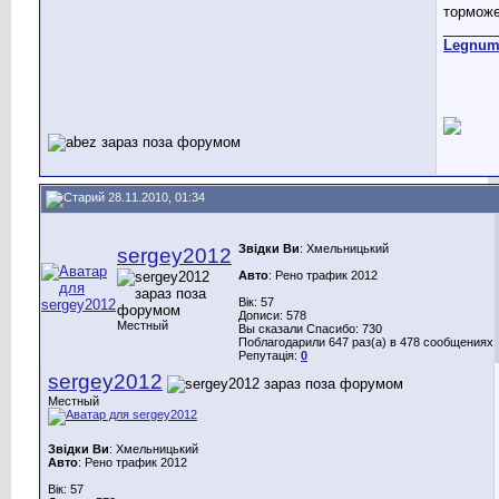
торможе
_______
Legnu
28.11.2010, 01:34
Звідки Ви
: Хмельницький
sergey2012
Авто
: Рено трафик 2012
Вік: 57
Дописи: 578
Местный
Вы сказали Спасибо: 730
Поблагодарили 647 раз(а) в 478 сообщениях
Репутація:
0
sergey2012
Местный
Звідки Ви
: Хмельницький
Авто
: Рено трафик 2012
Вік: 57