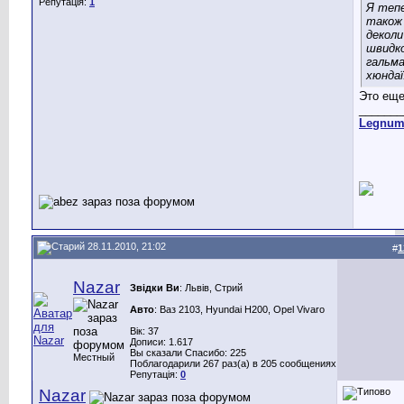
Репутація:
1
Я тепе
також
деколи
швидк
гальма
хюндаї
Это еще
_______
Legnu
28.11.2010, 21:02
#
1
Nazar
Звідки Ви
: Львів, Стрий
Авто
: Ваз 2103, Hyundai H200, Opel Vivaro
Вік: 37
Дописи: 1.617
Вы сказали Спасибо: 225
Местный
Поблагодарили 267 раз(а) в 205 сообщениях
Репутація:
0
Nazar