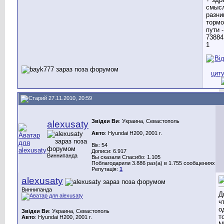
27.11.2010, 20:59
Звідки Ви
: Украина, Севастополь
alexusaty
Авто
: Hyundai H200, 2001 г.
Вік: 54
Дописи: 6.917
Виннипанда
Вы сказали Спасибо: 1.105
Поблагодарили 3.886 раз(а) в 1.755 сообщениях
Репутація:
1
alexusaty
Виннипанда
Д
ч
о
Звідки Ви
: Украина, Севастополь
т
Авто
: Hyundai H200, 2001 г.