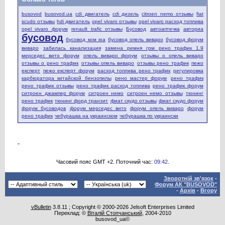
busovod
busovod.ua
cdi двигатель
cdi дизель
citroen nemo отзывы
fiat
scudo отзывы
hdi двигатель
opel vivaro отзывы
opel vivaro расход топлива
opel vivaro форум
renault trafic отзывы
Бусовод
автоаптечка
авториа
бусовод
бусовод ком юа
бусовод опель виваро
бусовод форум
виваро
забилась канализация
замена ремня грм рено трафик 1.9
мерседес вито форум
опель виваро форум
отзывы о опель виваро
отзывы о рено трафик
отзывы опель виваро
отзывы рено трафик
пежо
експерт
пежо експерт форум
расход топлива рено трафик
регулировка
карбюратора китайской бензопилы
рено мастер форум
рено трафик
рено трафик отзывы
рено трафик расход топлива
рено трафик форум
ситроен джампер форум
ситроен немо
ситроен немо отзывы
тюнинг
рено трафик
тюнинг форд транзит
фиат скудо отзывы
фиат скудо форум
форум бусоводов
форум мерседес вито
форум опель виваро
форум
рено трафик
чебурашка на украинском
чебурашка по украински
Часовий пояс GMT +2. Поточний час:
09:42
.
Зворотній зв'язок
-
Форум АК "BUSOVOD"
-
Архів
-
Вгору
vBulletin
3.8.11 ; Copyright © 2000-2026 Jelsoft Enterprises Limited
Переклад: ©
Віталій Стопчанський
, 2004-2010
busovod_ua©