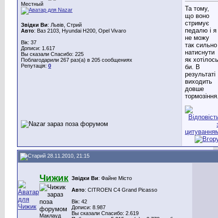
Местный
Та тому,
що воно
стримує
Звідки Ви
: Львів, Стрий
педалю і я
Авто
: Ваз 2103, Hyundai H200, Opel Vivaro
не можу
Вік: 37
так сильно
Дописи: 1.617
натиснути
Вы сказали Спасибо: 225
як хотілос
Поблагодарили 267 раз(а) в 205 сообщениях
Репутація:
0
би. В
результаті
виходить
довше
тормозіння
28.11.2010, 21:15
Чижик
Звідки Ви
: Файне Місто
Авто
: CITROEN C4 Grand Picasso
Вік: 42
Дописи: 8.987
Вы сказали Спасибо: 2.619
Маклауд