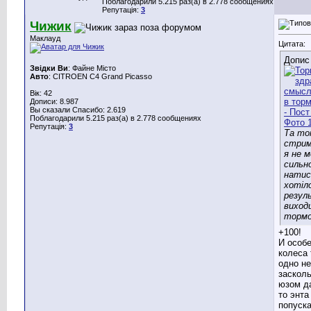
Поблагодарили 5.215 раз(а) в 2.778 сообщениях
Репутація:
3
Чижик
Маклауд
Цитата:
Допис
Звідки Ви
: Файне Місто
Авто
: CITROEN C4 Grand Picasso
Вік: 42
Дописи: 8.987
Вы сказали Спасибо: 2.619
Поблагодарили 5.215 раз(а) в 2.778 сообщениях
Репутація:
3
Та то
стрим
я не 
сильн
натис
хотіло
резул
виход
тормо
+100!
И особе
колеса 
одно н
засколь
юзом д
то энта
попуска