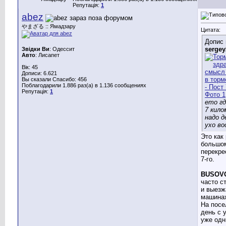
Репутація:
1
abez
やまざる :: Ямадзару
Цитата:
Допис 
sergey
Звідки Ви
: Одессит
Авто
: Лисапет
Вік: 45
Дописи: 6.621
Вы сказали Спасибо: 456
Поблагодарили 1.886 раз(а) в 1.136 сообщениях
Репутація:
1
ето гд
7 кил
надо 
ухо в
Это как 
большо
перекре
7-го.
BUSOV
часто с
и выезж
машина
На посе
день с 
уже одн