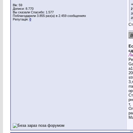
+
Вік: 59
И
Дописи: 8.770
Вы сказали Спасибо: 1.577
з
Поблагодарили 3.855 раз(а) в 2.459 сообщениях
г
Репутація:
0
Ст
__
Ес
сд
Лю
Ре
G
a1
20
st
3,
rr
ор
Ст
рн
т,
Ол
ра
Ма