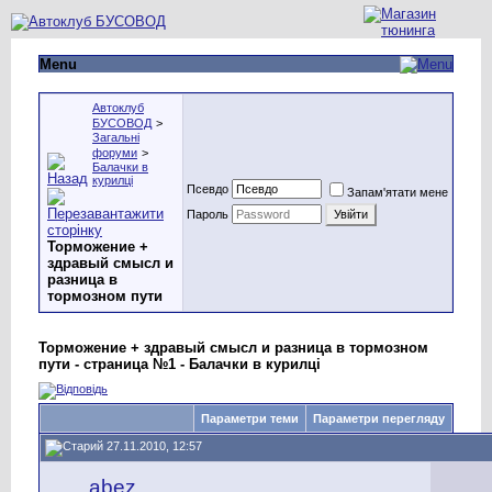
Menu
Автоклуб
БУСОВОД
>
Загальні
форуми
>
Балачки в
курилці
Псевдо
Запам'ятати мене
Пароль
Торможение +
здравый смысл и
разница в
тормозном пути
Торможение + здравый смысл и разница в тормозном
пути - страница №1 - Балачки в курилці
Параметри теми
Параметри перегляду
27.11.2010, 12:57
abez