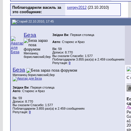
Поблагодарили василь за
sergey2012
(23.10.2010)
это сообщение:
22.10.2010, 17:45
Беза
Звідки Ви
: Первая столица
Авто
: Старекс и Краз
Вік: 59
Дописи: 8.770
Мигеанец
Вы сказали Спасибо: 1.577
бориславский,бер
Поблагодарили 3.855 раз(а) в 2.459 сообщениях
Репутація:
0
Беза
Мигеанец бориславский,бер
С 
__
Звідки Ви
: Первая столица
Авто
: Старекс и Краз
Вік: 59
Ес
Дописи: 8.770
сд
Вы сказали Спасибо: 1.577
Лю
Поблагодарили 3.855 раз(а) в 2.459 сообщениях
Ре
Репутація:
0
G
a1
20
st