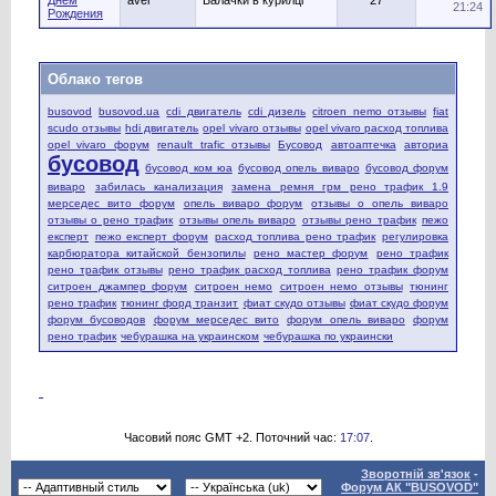
21:24
Рождения
Облако тегов
busovod
busovod.ua
cdi двигатель
cdi дизель
citroen nemo отзывы
fiat
scudo отзывы
hdi двигатель
opel vivaro отзывы
opel vivaro расход топлива
opel vivaro форум
renault trafic отзывы
Бусовод
автоаптечка
авториа
бусовод
бусовод ком юа
бусовод опель виваро
бусовод форум
виваро
забилась канализация
замена ремня грм рено трафик 1.9
мерседес вито форум
опель виваро форум
отзывы о опель виваро
отзывы о рено трафик
отзывы опель виваро
отзывы рено трафик
пежо
експерт
пежо експерт форум
расход топлива рено трафик
регулировка
карбюратора китайской бензопилы
рено мастер форум
рено трафик
рено трафик отзывы
рено трафик расход топлива
рено трафик форум
ситроен джампер форум
ситроен немо
ситроен немо отзывы
тюнинг
рено трафик
тюнинг форд транзит
фиат скудо отзывы
фиат скудо форум
форум бусоводов
форум мерседес вито
форум опель виваро
форум
рено трафик
чебурашка на украинском
чебурашка по украински
Часовий пояс GMT +2. Поточний час:
17:07
.
Зворотній зв'язок
-
Форум АК "BUSOVOD"