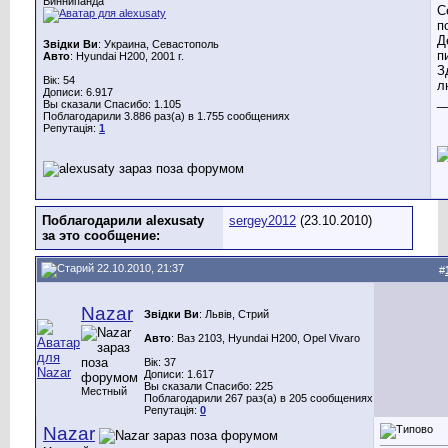
Виннипанда
С
п
Д
Звідки Ви
: Украина, Севастополь
п
Авто
: Hyundai H200, 2001 г.
З
Вік: 54
л
Дописи: 6.917
_
Вы сказали Спасибо: 1.105
Поблагодарили 3.886 раз(а) в 1.755 сообщениях
Репутація:
1
Поблагодарили alexusaty
sergey2012
(23.10.2010)
за это сообщение:
22.10.2010, 21:37
#
Nazar
Звідки Ви
: Львів, Стрий
Авто
: Ваз 2103, Hyundai H200, Opel Vivaro
Вік: 37
Дописи: 1.617
Вы сказали Спасибо: 225
Местный
Поблагодарили 267 раз(а) в 205 сообщениях
Репутація:
0
Nazar