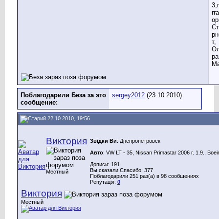
3,
rr
ор
Ст
рн
т,
Ол
ра
Ма
Поблагодарили Беза за это
sergey2012
(23.10.2010)
сообщение:
22.10.2010, 19:56
Виктория
Звідки Ви
: Днепропетровск
Авто
: VW LT - 35, Nissan Primastar 2006 г. 1.9., Boe
Дописи: 191
Вы сказали Спасибо: 377
Местный
Поблагодарили 251 раз(а) в 98 сообщениях
Репутація:
0
Виктория
Местный