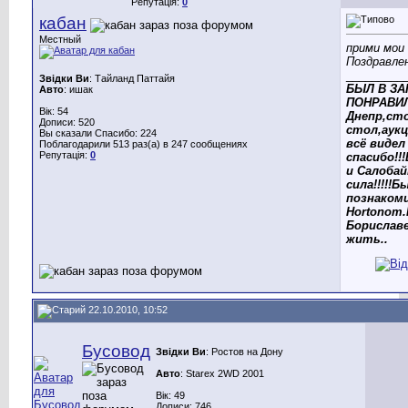
Репутація:
0
кабан
Местный
прими мои
Поздравлен
_________
Звідки Ви
: Тайланд Паттайя
БЫЛ В ЗА
Авто
: ишак
ПОНРАВИЛ
Вік: 54
Днепр,ст
Дописи: 520
стол,аукц
Вы сказали Спасибо: 224
всё видел 
Поблагодарили 513 раз(а) в 247 сообщениях
Репутація:
0
спасибо!!
и Салоба
сила!!!!!Б
познакоми
Hortonom
Бориславе
жить..
22.10.2010, 10:52
Бусовод
Звідки Ви
: Ростов на Дону
Авто
: Starex 2WD 2001
Вік: 49
Дописи: 746