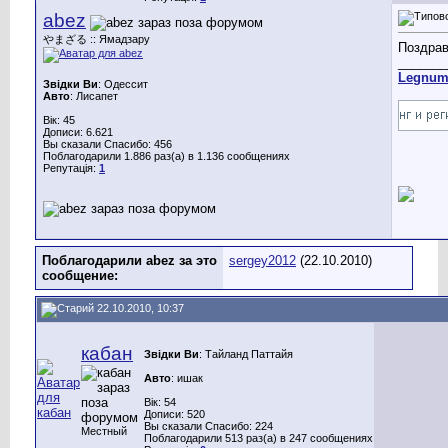
abez
やまざる :: Ямадзару
Поздрав
_______
Legnu
Звідки Ви
: Одессит
Авто
: Лисапет
Вік: 45
Дописи: 6.621
Вы сказали Спасибо: 456
Поблагодарили 1.886 раз(а) в 1.136 сообщениях
Репутація:
1
Поблагодарили abez за это
sergey2012
(22.10.2010)
сообщение:
22.10.2010, 10:37
кабан
Звідки Ви
: Тайланд Паттайя
Авто
: ишак
Вік: 54
Дописи: 520
Вы сказали Спасибо: 224
Местный
Поблагодарили 513 раз(а) в 247 сообщениях