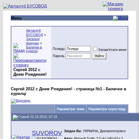
Menu
Автоклуб
БУСОВОД
>
Загальні
форуми
>
Балачки в
Псевдо
Запам'ятати мене
курилці
Пароль
Сергей 2012 с
Днем Рождения!
Сергей 2012 с Днем Рождения! - страница №1 - Балачки в
курилці
Параметри теми
Параметри перегляду
22.10.2010, 07:19
Звідки Ви
: УКРАИНА, Днепропетровск
SUVOROV
Авто
: Renault Trafic 2.5 dci 140 H2-L2