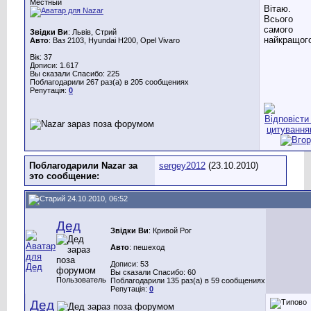
Местный
Вітаю.
Всього
самого
Звідки Ви
: Львів, Стрий
найкращог
Авто
: Ваз 2103, Hyundai H200, Opel Vivaro
Вік: 37
Дописи: 1.617
Вы сказали Спасибо: 225
Поблагодарили 267 раз(а) в 205 сообщениях
Репутація:
0
Поблагодарили Nazar за
sergey2012
(23.10.2010)
это сообщение:
24.10.2010, 06:52
Дед
Звідки Ви
: Кривой Рог
Авто
: пешеход
Дописи: 53
Вы сказали Спасибо: 60
Пользователь
Поблагодарили 135 раз(а) в 59 сообщениях
Репутація:
0
Дед