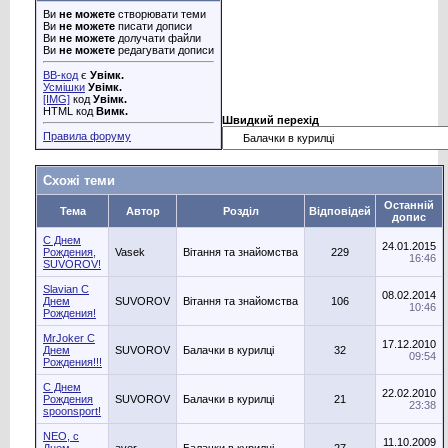
Ви
не можете
створювати теми
Ви
не можете
писати дописи
Ви
не можете
долучати файли
Ви
не можете
редагувати дописи
BB-код
є
Увімк.
Усмішки
Увімк.
[IMG]
код
Увімк.
HTML код
Вимк.
Швидкий перехід
Правила форуму
Схожі теми
Останній
Тема
Автор
Розділ
Відповідей
допис
С Днем
24.01.2015
Рождения,
Vasek
Вітання та знайомства
229
16:46
SUVOROV!
Slavian С
08.02.2014
Днем
SUVOROV
Вітання та знайомства
106
10:46
Рождения!
MrJoker C
17.12.2010
Днем
SUVOROV
Балачки в курилці
32
09:54
Рождения!!!
С Днем
22.02.2010
Рождения
SUVOROV
Балачки в курилці
21
23:38
spoonsport!
NEO, с
11.10.2009
Днем
aver
Балачки в курилці
27