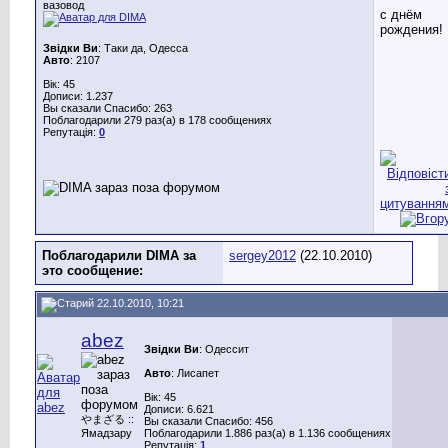
вазовод
с днём
рождения!
Звідки Ви
: Таки да, Одесса
Авто
: 2107
Вік: 45
Дописи: 1.237
Вы сказали Спасибо: 263
Поблагодарили 279 раз(а) в 178 сообщениях
Репутація:
0
Поблагодарили DIMA за
sergey2012
(22.10.2010)
это сообщение:
22.10.2010, 10:21
abez
Звідки Ви
: Одессит
Авто
: Лисапет
Вік: 45
Дописи: 6.621
やまざる ::
Вы сказали Спасибо: 456
Ямадзару
Поблагодарили 1.886 раз(а) в 1.136 сообщениях
Репутація:
1