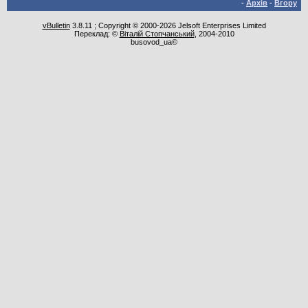
-
Архів
-
Вгору
vBulletin
3.8.11 ; Copyright © 2000-2026 Jelsoft Enterprises Limited
Переклад: ©
Віталій Стопчанський
, 2004-2010
busovod_ua©