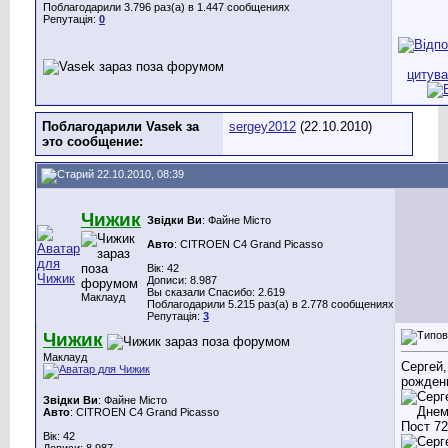
Поблагодарили 3.796 раз(а) в 1.447 сообщениях
Репутація:
0
Поблагодарили Vasek за
sergey2012
(22.10.2010)
это сообщение:
22.10.2010, 08:39
Чижик
Звідки Ви
: Файне Місто
Авто
: CITROEN C4 Grand Picasso
Вік: 42
Дописи: 8.987
Вы сказали Спасибо: 2.619
Маклауд
Поблагодарили 5.215 раз(а) в 2.778 сообщениях
Репутація:
3
Чижик
Маклауд
Сергей,
рожден
Звідки Ви
: Файне Місто
Авто
: CITROEN C4 Grand Picasso
Вік: 42
Дописи: 8.987