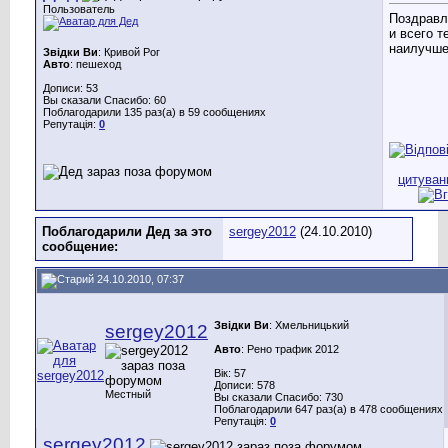
Пользователь
Поздравл
и всего т
наилучше
Звідки Ви
: Кривой Рог
Авто
: пешеход
Дописи: 53
Вы сказали Спасибо: 60
Поблагодарили 135 раз(а) в 59 сообщениях
Репутація:
0
Поблагодарили Дед за это
sergey2012
(24.10.2010)
сообщение:
24.10.2010, 07:37
Звідки Ви
: Хмельницький
sergey2012
Авто
: Рено трафик 2012
Вік: 57
Дописи: 578
Местный
Вы сказали Спасибо: 730
Поблагодарили 647 раз(а) в 478 сообщениях
Репутація:
0
sergey2012