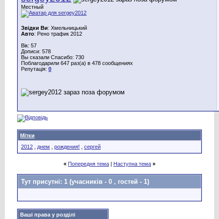
Местный
Звідки Ви
: Хмельницький
Авто
: Рено трафик 2012
Вік: 57
Дописи: 578
Вы сказали Спасибо: 730
Поблагодарили 647 раз(а) в 478 сообщениях
Репутація:
0
Мітки
2012
,
днем
,
рождения!
,
сергей
«
Попередня тема
|
Наступна тема
»
Тут присутні: 1
(учасників - 0 , гостей - 1)
Ваші права у розділі