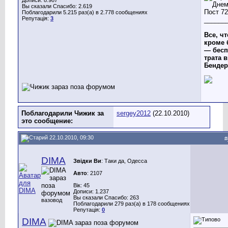
Вы сказали Спасибо: 2.619
Поблагодарили 5.215 раз(а) в 2.778 сообщениях
Репутація:
3
______
Все, чт
кроме 
— бесп
трата в
Бендер
Поблагодарили Чижик за
sergey2012
(22.10.2010)
это сообщение:
22.10.2010, 09:30
#
DIMA
Звідки Ви
: Таки да, Одесса
Авто
: 2107
Вік: 45
Дописи: 1.237
Вы сказали Спасибо: 263
вазовод
Поблагодарили 279 раз(а) в 178 сообщениях
Репутація:
0
DIMA