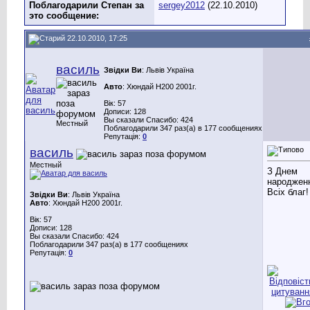
Поблагодарили Степан за
sergey2012
(22.10.2010)
это сообщение:
22.10.2010, 17:25
василь
Звідки Ви
: Львів Україна
Авто
: Хюндай Н200 2001г.
Вік: 57
Дописи: 128
Вы сказали Спасибо: 424
Местный
Поблагодарили 347 раз(а) в 177 сообщениях
Репутація:
0
василь
Местный
З Днем
народжен
Всіх благ!
Звідки Ви
: Львів Україна
Авто
: Хюндай Н200 2001г.
Вік: 57
Дописи: 128
Вы сказали Спасибо: 424
Поблагодарили 347 раз(а) в 177 сообщениях
Репутація:
0