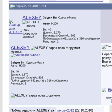
22.10.2010, 12:14
ALEXEY
Звідки Ви
: Одесса-Мама
Авто
: H200
Вік: 40
Дописи: 1.170
Вы сказали Спасибо: 602
Местный
Поблагодарили 631 раз(а) в 316 сообщениях
Репутація:
2
ALEXEY
Местный
Серег
рожден
Всего 
Звідки Ви
: Одесса-Мама
найлуч
Авто
: H200
Вік: 40
Дописи: 1.170
Вы сказали Спасибо: 602
Поблагодарили 631 раз(а) в 316 сообщениях
Репутація:
2
Поблагодарили ALEXEY за
sergey2012
(22.10.2010)