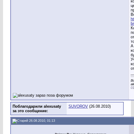
к
ц
п
В
h
b
К
п
о
т
А
к
б
У
к
о
_
В
al
01
Поблагодарили alexusaty
SUVOROV
(26.08.2010)
за это сообщение:
26.08.2010, 01:13