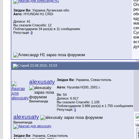
Оп
ре
Звідки Ви
: Украина Луганская обл.
об
Авто
: HYUNDAI H1 CRDi
ед
Дописи: 41
ма
Вы сказали Спасибо: 12
се
Поблагодарили 34 раз(а) в 11 сообщениях
Су
Репутація:
0
юж
вс
ду
23.08.2010, 15:53
Звідки Ви
: Украина, Севастополь
alexusaty
Авто
: Hyundai H200, 2001 г.
Вік: 54
Дописи: 6.917
Виннипанда
Вы сказали Спасибо: 1.105
Поблагодарили 3.886 раз(а) в 1.755 сообщениях
Репутація:
1
alexusaty
Виннипанда
Ц
Звідки Ви
: Украина, Севастополь