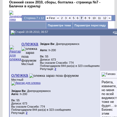
Осенний сезон 2010, сборы, болталка - страница №7 -
Балачки в курилці
Сторінка 7 з 12
«
First
<
2
3
4
5
6
7
8
9
10
11
12
>
Параметри теми
Параметри перегляду
19.08.2010, 06:57
#
1
олежка
Звідки Ви
: Днепродзержинск
Авто
: h-200
Вік: 55
Дописи: 673
Вы сказали Спасибо: 774
Местный
Поблагодарили 844 раз(а) в 323 сообщениях
Репутація:
2
олежка
Местный
Ребята,
извините,
но меня
Звідки Ви
: Днепродзержинск
по всей
Авто
: h-200
видимост
Вік: 55
тоже не
Дописи: 673
будет...:o
Вы сказали Спасибо: 774
Бизнес
Поблагодарили 844 раз(а) в 323 сообщениях
Репутація:
2
этим