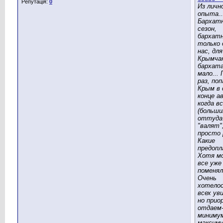
Репутація:
0
Из личн
опыта..
Бархат
сезон,
бархат
только 
нас, для
Крымча
бархат
мало... 
раз, поп
Крым в
конце а
когда в
(больши
оттуда
"валят"
просто 
Какие
предоп
Хотя м
все уже
поменял
Очень
хотело
всех ув
но при
отдаем
минимум
максим