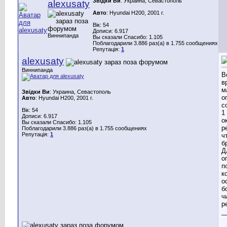
Звідки Ви
: Украина, Севастополь
alexusaty
Авто
: Hyundai H200, 2001 г.
Вік: 54
Дописи: 6.917
Виннипанда
Вы сказали Спасибо: 1.105
Поблагодарили 3.886 раз(а) в 1.755 сообщениях
Репутація:
1
alexusaty
Виннипанда
В
в
м
Звідки Ви
: Украина, Севастополь
о
Авто
: Hyundai H200, 2001 г.
с
Вік: 54
1
Дописи: 6.917
о
Вы сказали Спасибо: 1.105
р
Поблагодарили 3.886 раз(а) в 1.755 сообщениях
Репутація:
1
ч
б
Д
о
п
к
о
б
ч
р
_