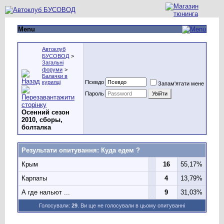
Menu
Автоклуб
БУСОВОД
>
Загальні
форуми
>
Балачки в
курилці
Псевдо
Запам'ятати мене
Пароль
Осенний сезон
2010, сборы,
болталка
Результати опитування
: Куда едем ?
Крым
16
55,17%
Карпаты
4
13,79%
А где нальют ...
9
31,03%
Голосували:
29
. Ви ще не голосували в цьому опитуванні