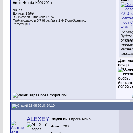
abez
Авто
: Hyundai H200 2001г.
Вік: 57
Дописи: 1.569
Вы сказали Спасибо: 1.974
Поблагодарили 3.796 раз(а) в 1.447 сообщениях
Репутація:
0
по ход
будем
отрыв
тольк
нашим
экипа
Дим, ещ
вечер
19.08.2010, 14:10
ALEXEY
Звідки Ви
: Одесса-Мама
Авто
: H200