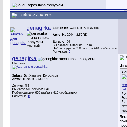
20.08.2010, 14:40
genagirka
Звідки Ви
: Харьков, Богодухов
Авто
: H1 2004г. 2.5CRDI
Дописи: 486
Вы сказали Спасибо: 1.410
Местный
Поблагодарили 638 раз(а) в 410 сообщениях
Репутація:
0
genagirka
Местный
Цита
До
Звідки Ви
: Харьков, Богодухов
Авто
: H1 2004г. 2.5CRDI
Дописи: 486
Вы сказали Спасибо: 1.410
Поблагодарили 638 раз(а) в 410 сообщениях
Ге
Репутація:
0
Ва
Чи
ос
пр
Дим
при
пре