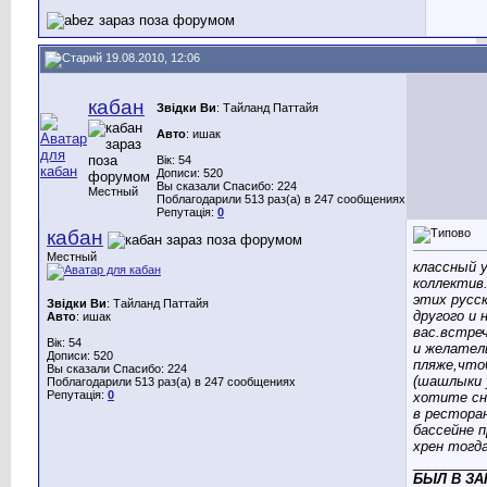
19.08.2010, 12:06
кабан
Звідки Ви
: Тайланд Паттайя
Авто
: ишак
Вік: 54
Дописи: 520
Вы сказали Спасибо: 224
Местный
Поблагодарили 513 раз(а) в 247 сообщениях
Репутація:
0
кабан
Местный
классный 
коллектив
этих русск
Звідки Ви
: Тайланд Паттайя
другого и 
Авто
: ишак
вас.встре
Вік: 54
и желател
Дописи: 520
пляже,что
Вы сказали Спасибо: 224
(шашлыки 
Поблагодарили 513 раз(а) в 247 сообщениях
Репутація:
0
хотите сн
в рестора
бассейне п
хрен тогд
_________
БЫЛ В ЗА