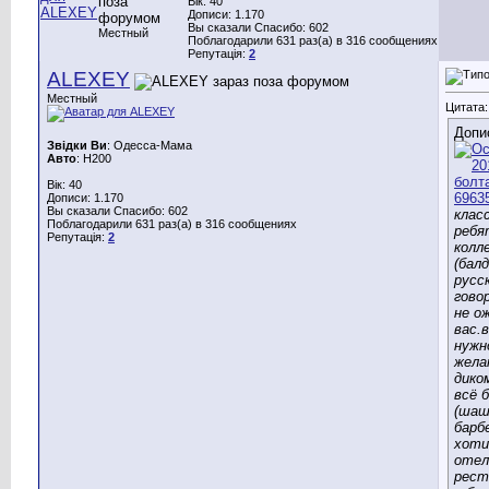
Вік: 40
Дописи: 1.170
Вы сказали Спасибо: 602
Местный
Поблагодарили 631 раз(а) в 316 сообщениях
Репутація:
2
ALEXEY
Местный
Цитата:
Допи
Звідки Ви
: Одесса-Мама
Авто
: H200
Вік: 40
Дописи: 1.170
Вы сказали Спасибо: 602
клас
Поблагодарили 631 раз(а) в 316 сообщениях
ребя
Репутація:
2
колл
(бал
русс
говор
не о
вас.
нужн
жела
дико
всё 
(шаш
барб
хоти
отел
рест