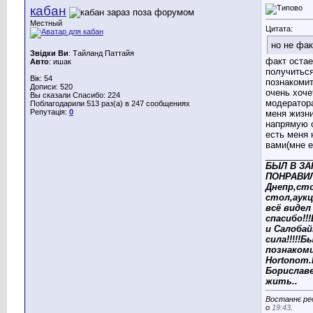
кабан
Местный
Цитата:
но не фак
Звідки Ви
: Тайланд Паттайя
факт оста
Авто
: ишак
получиться
Вік: 54
познакомит
Дописи: 520
очень хоче
Вы сказали Спасибо: 224
модератор
Поблагодарили 513 раз(а) в 247 сообщениях
Репутація:
0
меня жизни
напрямую о
есть меня 
вами(мне е
_________
БЫЛ В ЗА
ПОНРАВИЛ
Днепр,ст
стол,аукц
всё видел 
спасибо!!
и Салоба
сила!!!!!Б
познакоми
Hortonom
Бориславе
жить..
Востаннє ред
о
19:43
.