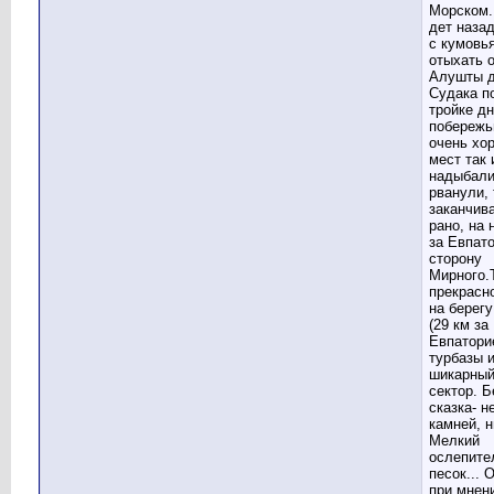
Морском.
дет наза
с кумовь
отыхать 
Алушты 
Судака по
тройке дн
побережь
очень хо
мест так 
надыбали
рванули, 
заканчив
рано, на 
за Евпат
сторону
Мирного.
прекрасн
на берег
(29 км за
Евпатори
турбазы 
шикарный
сектор. Б
сказка- н
камней, н
Мелкий
ослепите
песок... 
при мнени