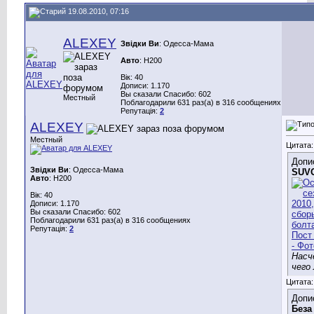
19.08.2010, 07:16
ALEXEY
Звідки Ви
: Одесса-Мама
Авто
: H200
Вік: 40
Дописи: 1.170
Вы сказали Спасибо: 602
Местный
Поблагодарили 631 раз(а) в 316 сообщениях
Репутація:
2
ALEXEY
Местный
Цитата:
Допи
Звідки Ви
: Одесса-Мама
SUV
Авто
: H200
Вік: 40
Дописи: 1.170
Вы сказали Спасибо: 602
Поблагодарили 631 раз(а) в 316 сообщениях
Репутація:
2
Насч
чего
Цитата:
Допи
Беза