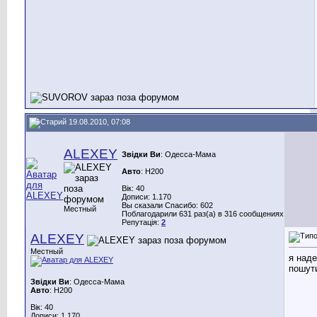
19.08.2010, 07:08
ALEXEY
Звідки Ви
: Одесса-Мама
Авто
: H200
Вік: 40
Дописи: 1.170
Вы сказали Спасибо: 602
Местный
Поблагодарили 631 раз(а) в 316 сообщениях
Репутація:
2
ALEXEY
Местный
я над
пошути
Звідки Ви
: Одесса-Мама
Авто
: H200
Вік: 40
Дописи: 1.170