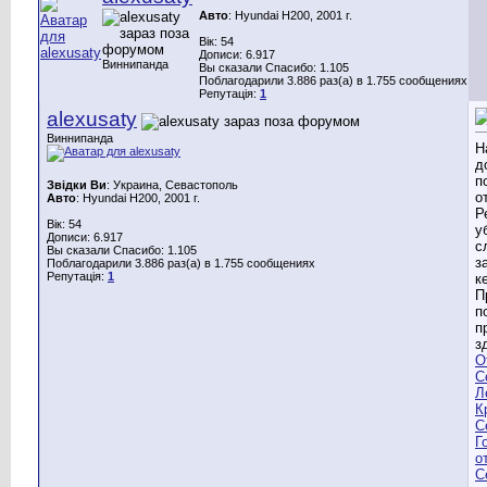
Авто
: Hyundai H200, 2001 г.
Вік: 54
Дописи: 6.917
Виннипанда
Вы сказали Спасибо: 1.105
Поблагодарили 3.886 раз(а) в 1.755 сообщениях
Репутація:
1
alexusaty
Виннипанда
Н
д
п
Звідки Ви
: Украина, Севастополь
о
Авто
: Hyundai H200, 2001 г.
Р
Вік: 54
у
Дописи: 6.917
с
Вы сказали Спасибо: 1.105
з
Поблагодарили 3.886 раз(а) в 1.755 сообщениях
Репутація:
1
к
П
п
п
з
О
С
Л
К
С
Г
о
С