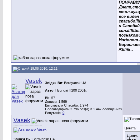
ПОНРАВИЛ
Днепр,ст
стол,аукц
всё видел 
спасибо!!
и Салоба
сила!!!!!Б
познакоми
Hortonom
Бориславе
жить..
19.08.2010, 12:11
Vasek
Звідки Ви
: Berdyansk UA
Авто
: Hyundai H200 2001г.
Вік: 57
Дописи: 1.569
--------------
Вы сказали Спасибо: 1.974
---------
Поблагодарили 3.796 раз(а) в 1.447 сообщениях
Репутація:
0
Vasek
-----------------------
Цитата:
Допис 
Звідки Ви
: Berdyansk UA