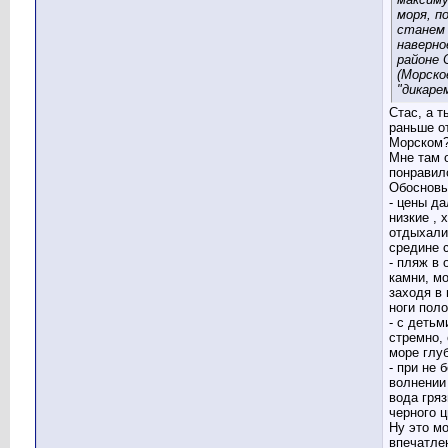
моря, п
станем
наверно
районе 
(Морско
"дикарем
Стас, а т
раньше о
Морском
Мне там 
понравило
Обоснов
- цены да
низкие , 
отдыхали
средине 
- пляж в
камни, м
заходя в
ноги пол
- с детьм
стремно, 
море глуб
- при не
волнении
вода гряз
черного ц
Ну это м
впечатле