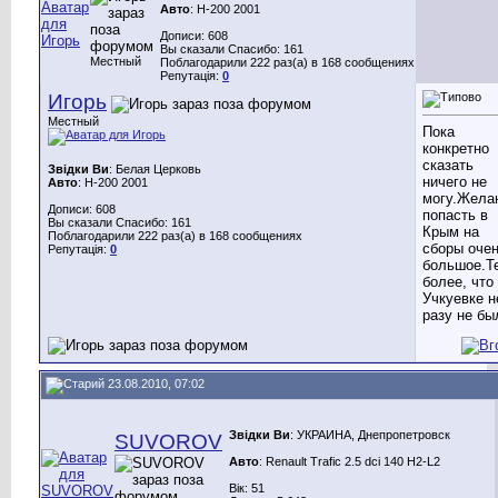
Авто
: H-200 2001
Дописи: 608
Вы сказали Спасибо: 161
Местный
Поблагодарили 222 раз(а) в 168 сообщениях
Репутація:
0
Игорь
Местный
Пока
конкретно
сказать
Звідки Ви
: Белая Церковь
ничего не
Авто
: H-200 2001
могу.Жела
Дописи: 608
попасть в
Вы сказали Спасибо: 161
Крым на
Поблагодарили 222 раз(а) в 168 сообщениях
сборы оче
Репутація:
0
большое.Т
более, что
Учкуевке н
разу не бы
23.08.2010, 07:02
Звідки Ви
: УКРАИНА, Днепропетровск
SUVOROV
Авто
: Renault Trafic 2.5 dci 140 H2-L2
Вік: 51