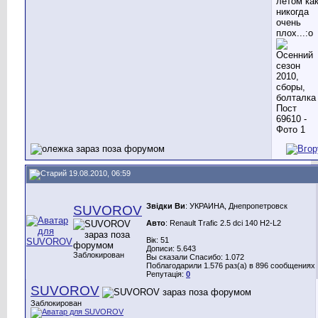
летом ка
никогда
очень
плох...:o
19.08.2010, 06:59
Звідки Ви
: УКРАИНА, Днепропетровск
SUVOROV
Авто
: Renault Trafic 2.5 dci 140 H2-L2
Вік: 51
Дописи: 5.643
Заблокирован
Вы сказали Спасибо: 1.072
Поблагодарили 1.576 раз(а) в 896 сообщениях
Репутація:
0
SUVOROV
Заблокирован