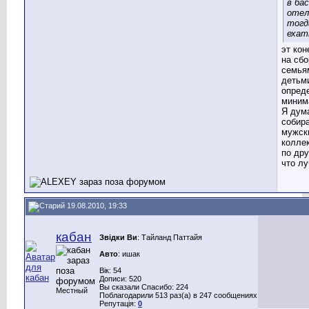
в ба
отел
тогд
ехат
эт кон
на сбо
семья
детьм
опред
миним
Я дум
собир
мужск
колле
по дру
что лу
19.08.2010, 19:33
кабан
Звідки Ви
: Тайланд Паттайя
Авто
: ишак
Вік: 54
Дописи: 520
Вы сказали Спасибо: 224
Местный
Поблагодарили 513 раз(а) в 247 сообщениях
Репутація:
0