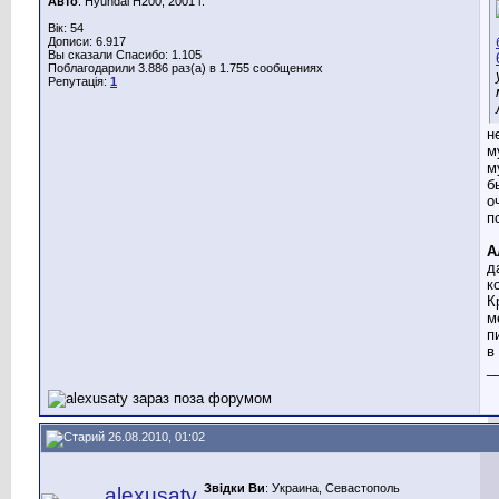
Авто
: Hyundai H200, 2001 г.
Вік: 54
Дописи: 6.917
Вы сказали Спасибо: 1.105
Поблагодарили 3.886 раз(а) в 1.755 сообщениях
Репутація:
1
н
м
м
б
о
п
А
д
к
К
м
п
в
_
26.08.2010, 01:02
Звідки Ви
: Украина, Севастополь
alexusaty