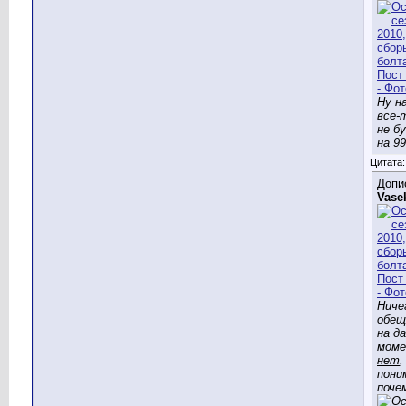
Ну н
все-
не б
на 99
Цитата:
Допи
Vase
Ниче
обещ
на д
моме
нет
,
пони
поче