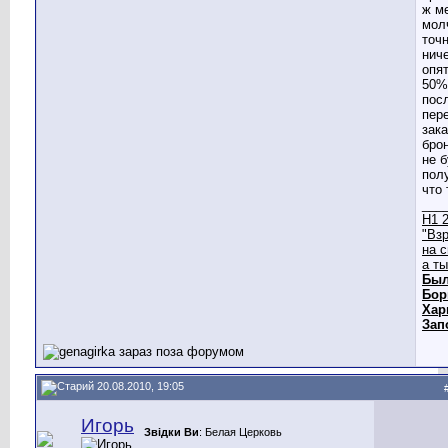
ж м
мол
точ
ниче
опя
50%
пос
пер
зак
бро
не б
пол
что 
___
Н1 2
"Вз
на 
а т
Был
Бор
Хар
Зап
20.08.2010, 19:05
Игорь
Звідки Ви
: Белая Церковь