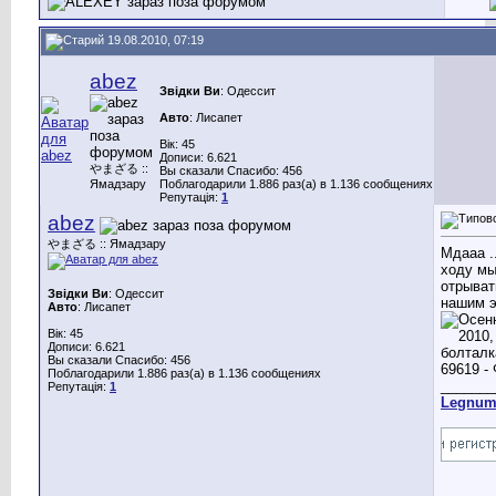
19.08.2010, 07:19
abez
Звідки Ви
: Одессит
Авто
: Лисапет
Вік: 45
Дописи: 6.621
やまざる ::
Вы сказали Спасибо: 456
Ямадзару
Поблагодарили 1.886 раз(а) в 1.136 сообщениях
Репутація:
1
abez
やまざる :: Ямадзару
Мдааа ..
ходу м
отрыват
Звідки Ви
: Одессит
нашим 
Авто
: Лисапет
Вік: 45
Дописи: 6.621
Вы сказали Спасибо: 456
Поблагодарили 1.886 раз(а) в 1.136 сообщениях
_______
Репутація:
1
Legnu