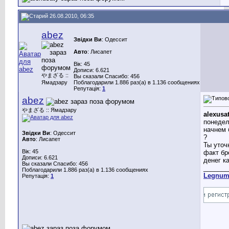
26.08.2010, 06:35
abez
Звідки Ви
: Одессит
Авто
: Лисапет
Вік: 45
Дописи: 6.621
やまざる ::
Вы сказали Спасибо: 456
Ямадзару
Поблагодарили 1.886 раз(а) в 1.136 сообщениях
Репутація:
1
abez
やまざる :: Ямадзару
alexusa
понедел
начнем 
Звідки Ви
: Одессит
?
Авто
: Лисапет
Ты уточ
Вік: 45
факт бр
Дописи: 6.621
денег ка
Вы сказали Спасибо: 456
_______
Поблагодарили 1.886 раз(а) в 1.136 сообщениях
Legnu
Репутація:
1