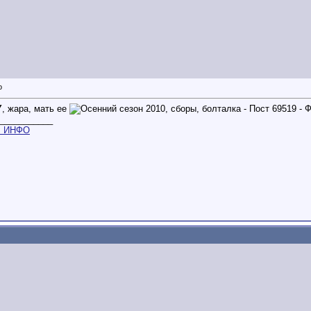
Y
, жара, мать ее
___________
m
ИНФО