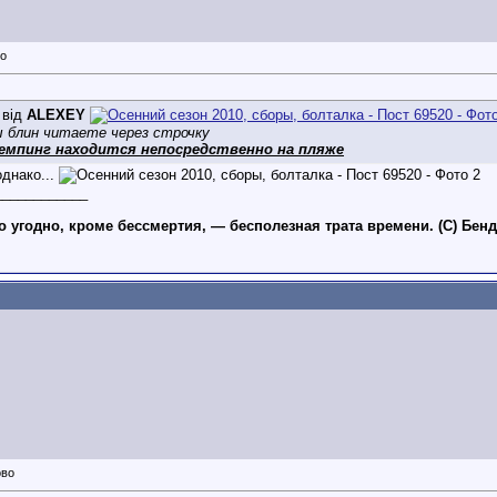
 від
ALEXEY
 блин читаете через строчку
емпинг находится непосредственно на пляже
днако...
____________
то угодно, кроме бессмертия, — бесполезная трата времени. (С) Бен