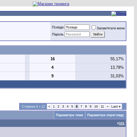
Псевдо
Запам'ятати мене
Пароль
16
55,17%
4
13,79%
9
31,03%
Сторінка 6 з 12
<
1
2
3
4
5
6
7
8
9
10
11
>
Last
»
Параметри теми
Параметри перегляду
#
101