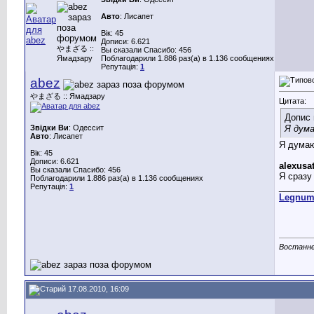
Авто
: Лисапет
Вік: 45
Дописи: 6.621
やまざる ::
Вы сказали Спасибо: 456
Ямадзару
Поблагодарили 1.886 раз(а) в 1.136 сообщениях
Репутація:
1
abez
やまざる :: Ямадзару
Цитата:
Допис 
Звідки Ви
: Одессит
Я дум
Авто
: Лисапет
Я думаю
Вік: 45
Дописи: 6.621
alexusa
Вы сказали Спасибо: 456
Я сразу
Поблагодарили 1.886 раз(а) в 1.136 сообщениях
_______
Репутація:
1
Legnu
Востаннє
17.08.2010, 16:09