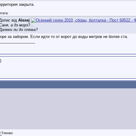
ерритория закрыта.
итата:
Допис від
Alexej
Саня, а дэ морэ?...
Далеко ли до пляжа?
оре за забором. Если идти то от ворот до воды метров не более ста.
_________________
)