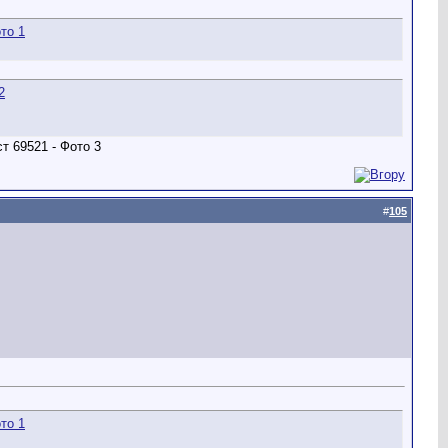
#
105