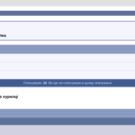
лка
Голосували:
29
. Ви ще не голосували в цьому опитуванні
в курилці