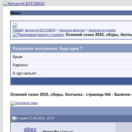
Menu
Автоклуб БУСОВОД
>
Загальні форуми
>
Балачки в курилці
Осенний сезон 2010, сборы, болта
Результати опитування
: Куда едем ?
Крым
Карпаты
А где нальют ...
Осенний сезон 2010, сборы, болталка - страница №6 - Балачки 
17.08.2010, 15:57
abez
Звідки Ви
: Одессит