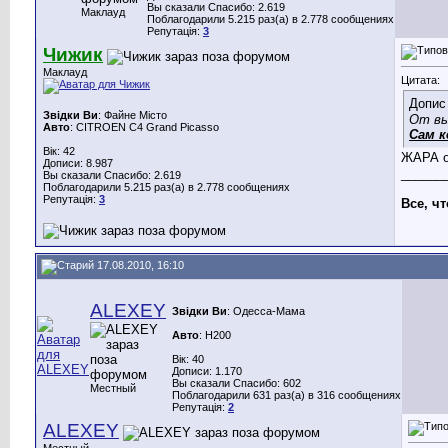
Вы сказали Спасибо: 2.619
Маклауд
Поблагодарили 5.215 раз(а) в 2.778 сообщениях
Репутація:
3
Чижик
Маклауд
Цитата:
Допис
Звідки Ви
: Файне Місто
От вы
Авто
: CITROEN C4 Grand Picasso
Сам к
Вік: 42
ЖАРА о
Дописи: 8.987
______
Вы сказали Спасибо: 2.619
Поблагодарили 5.215 раз(а) в 2.778 сообщениях
Репутація:
3
Все, ч
17.08.2010, 16:10
ALEXEY
Звідки Ви
: Одесса-Мама
Авто
: H200
Вік: 40
Дописи: 1.170
Вы сказали Спасибо: 602
Местный
Поблагодарили 631 раз(а) в 316 сообщениях
Репутація:
2
ALEXEY
Местный