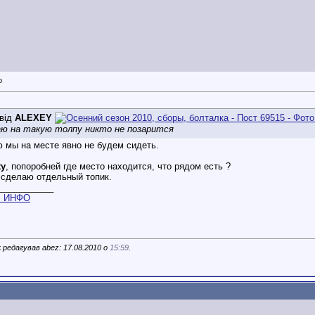
від
ALEXEY
аю на такую толпу никто не позарится
 мы на месте явно не будем сидеть.
ty
, попоробней где место находится, что рядом есть ?
 сделаю отдельный топик.
___________
m
ИНФО
 редагував abez: 17.08.2010 о
15:59
.