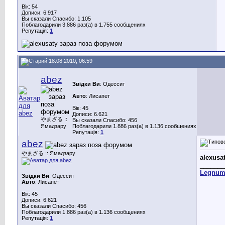
Вік: 54
Дописи: 6.917
Вы сказали Спасибо: 1.105
Поблагодарили 3.886 раз(а) в 1.755 сообщениях
Репутація:
1
18.08.2010, 06:59
abez
Звідки Ви
: Одессит
Авто
: Лисапет
Вік: 45
Дописи: 6.621
やまざる ::
Вы сказали Спасибо: 456
Ямадзару
Поблагодарили 1.886 раз(а) в 1.136 сообщениях
Репутація:
1
abez
やまざる :: Ямадзару
alexusa
_______
Legnu
Звідки Ви
: Одессит
Авто
: Лисапет
Вік: 45
Дописи: 6.621
Вы сказали Спасибо: 456
Поблагодарили 1.886 раз(а) в 1.136 сообщениях
Репутація:
1