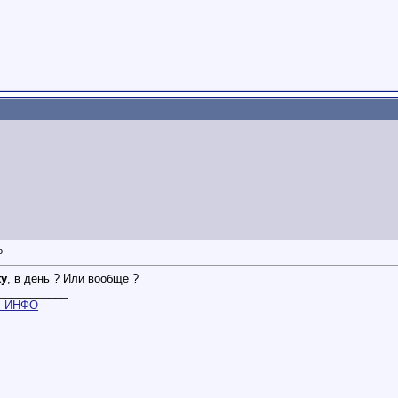
ty
, в день ? Или вообще ?
___________
m
ИНФО