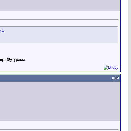
дер, Футурама
#
104