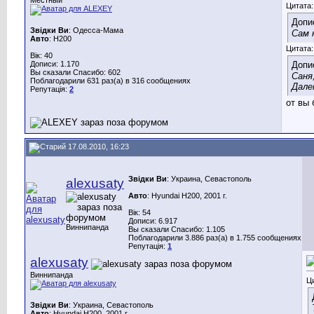
Цитата:
Допи
Звідки Ви
: Одесса-Мама
Сам 
Авто
: H200
Цитата:
Вік: 40
Дописи: 1.170
Допи
Вы сказали Спасибо: 602
Саня,
Поблагодарили 631 раз(а) в 316 сообщениях
Дале
Репутація:
2
от вы 
17.08.2010, 16:23
Звідки Ви
: Украина, Севастополь
alexusaty
Авто
: Hyundai H200, 2001 г.
Вік: 54
Дописи: 6.917
Виннипанда
Вы сказали Спасибо: 1.105
Поблагодарили 3.886 раз(а) в 1.755 сообщениях
Репутація:
1
alexusaty
Виннипанда
Ц
Звідки Ви
: Украина, Севастополь
Авто
: Hyundai H200, 2001 г.