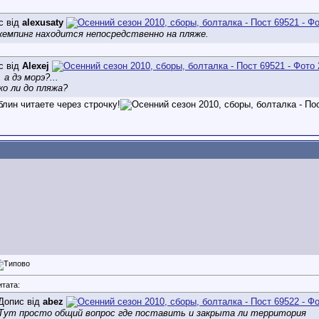
с від
alexusaty
кемпинг находится непосредственно на пляже.
с від
Alexej
 а дэ морэ?...
ко ли до пляжа?
блин читаете через строчку!
итата:
Допис від
abez
Тут просто общий вопрос где поставить и закрыта ли территория