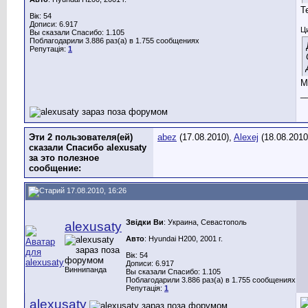
Т
Вік: 54
Дописи: 6.917
Ц
Вы сказали Спасибо: 1.105
Поблагодарили 3.886 раз(а) в 1.755 сообщениях
Репутація:
1
М
_
Эти 2 пользователя(ей)
abez
(17.08.2010),
Alexej
(18.08.2010
сказали Спасибо alexusaty
за это полезное
сообщение:
17.08.2010, 16:26
Звідки Ви
: Украина, Севастополь
alexusaty
Авто
: Hyundai H200, 2001 г.
Вік: 54
Дописи: 6.917
Виннипанда
Вы сказали Спасибо: 1.105
Поблагодарили 3.886 раз(а) в 1.755 сообщениях
Репутація:
1
alexusaty