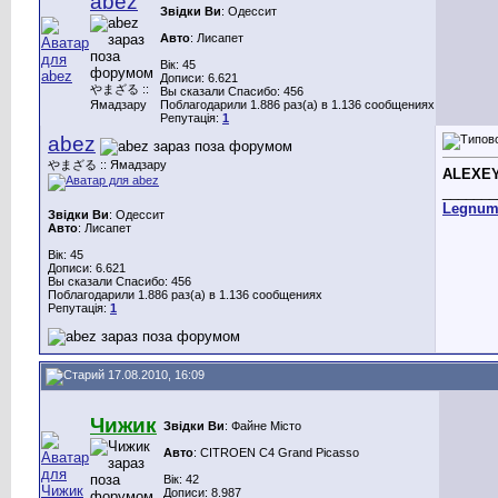
abez
Звідки Ви
: Одессит
Авто
: Лисапет
Вік: 45
Дописи: 6.621
やまざる ::
Вы сказали Спасибо: 456
Ямадзару
Поблагодарили 1.886 раз(а) в 1.136 сообщениях
Репутація:
1
abez
やまざる :: Ямадзару
ALEXE
_______
Legnu
Звідки Ви
: Одессит
Авто
: Лисапет
Вік: 45
Дописи: 6.621
Вы сказали Спасибо: 456
Поблагодарили 1.886 раз(а) в 1.136 сообщениях
Репутація:
1
17.08.2010, 16:09
Чижик
Звідки Ви
: Файне Місто
Авто
: CITROEN C4 Grand Picasso
Вік: 42
Дописи: 8.987