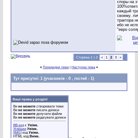
споры на э
100%ответа
каждый тра
своему. ли
трактора н
ибо не ис
"евро соля
Сторінка 2 з 3
<
1
2
3
>
«
Попередня тема
|
Наступна тема
»
Тут присутні: 1
(учасників - 0 , гостей - 1)
Ваші права у розділі
Ви
не можете
створювати теми
Ви
не можете
писати дописи
Ви
не можете
долучати файли
Ви
не можете
редагувати дописи
BB-код
є
Увімк.
Усмішки
Увімк.
[IMG]
код
Увімк.
HTML код
Вимк.