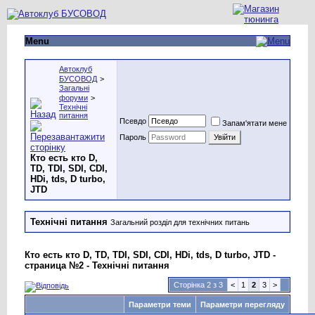
Menu
Автоклуб
БУСОВОД
>
Загальні
форуми
>
Технічні
питання
Псевдо
Запам'ятати мене
Пароль
Кто есть кто D,
TD, TDI, SDI, CDI,
HDi, tds, D turbo,
JTD
Технічні питання
Загальний розділ для технічних питань
Кто есть кто D, TD, TDI, SDI, CDI, HDi, tds, D turbo, JTD -
страница №2 - Технічні питання
Сторінка 2 з 3
<
1
2
3
>
Параметри теми
Параметри перегляду