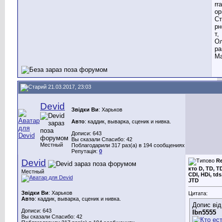
rr
ор
Ст
рн
т,
Ол
ра
Ма
21.03.2017, 23:03
Devid
Звідки Ви
: Харьков
Авто
: каддик, выварка, сценик и нивка.
Дописи: 643
Вы сказали Спасибо: 42
Местный
Поблагодарили 317 раз(а) в 194 сообщениях
Репутація:
0
Devid
Re
кто D, TD, TD
Местный
CDI, HDi, tds
JTD
Звідки Ви
: Харьков
Цитата:
Авто
: каддик, выварка, сценик и нивка.
Допис від
Дописи: 643
Ibn5555
Вы сказали Спасибо: 42