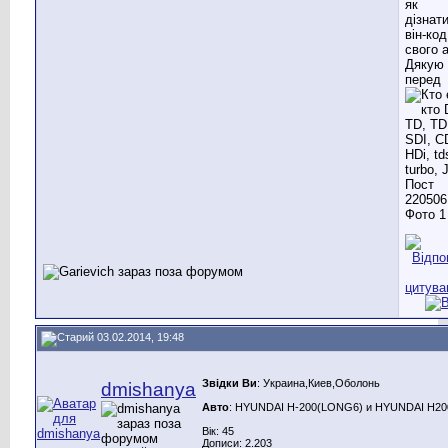
як
дізнат
він-код
свого 
Дякую 
перед
03.02.2014, 19:48
Звідки Ви
: Украина,Киев,Оболонь
dmishanya
Авто
: HYUNDAI H-200(LONG6) и HYUNDAI H200(
Вік: 45
Дописи: 2.203