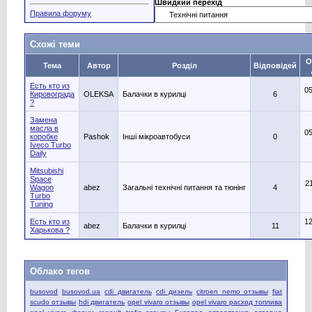
Швидкий перехід
Правила форуму
Схожі теми
О
Тема
Автор
Розділ
Відповідей
Есть кто из
05
Кировограда
OLEKSA
Балачки в курилці
6
?
Замена
масла в
05
коробке
Pashok
Інші мікроавтобуси
0
Iveco Turbo
Daily
Mitsubishi
Space
2
Wagon
abez
Загальні технічні питання та тюнінг
4
Turbo
Tuning
Есть кто из
12
abez
Балачки в курилці
11
Харькова ?
Облако тегов
busovod
busovod.ua
cdi двигатель
cdi дизель
citroen nemo отзывы
fiat
scudo отзывы
hdi двигатель
opel vivaro отзывы
opel vivaro расход топлива