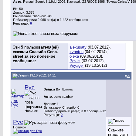
Авто
: Renault Scenic ll 1,9dci 2005; Kawasaki ZZR600E 1998; Toyota Celica V 199
Вік: 50
Дописи: 3.378
Вы сказали Спасибо: 949
Поблагодарили 2.968 раз(а) в 1.422 сообщениях
Репутація:
0
Эти 5 пользователя(ей)
alexusaty
(03.07.2012),
сказали Спасибо Gena-
kvanton
(04.02.2014),
street за это полезное
olexa
(09.06.2013),
сообщение:
Pavlis
(03.07.2012),
Voyager
(19.10.2012)
19.10.2012, 14:11
#
29
Рус
Звідки Ви
: Шпола
Авто
: рено трафик
Дописи: 1
Вы сказали Спасибо: 0
Новичок
Поблагодарили 0 раз(а) в 0 сообщениях
Репутація:
0
Рус
Новичок
Скажите
пожалуста