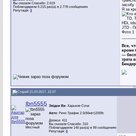
транспо
Вы сказали Спасибо: 2.619
засобу 
Поблагодарили 5.215 раз(а) в 2.778 сообщениях
Я за кр
Репутація:
3
______
Все, чт
кроме 
— бесп
трата в
Бендер
21.03.2017, 22:57
Ibn5555
Звідки Ви
: Харьков-Сочи
Авто
: Рено Трафик 2.0(66квт)2008г.
Дописи: 411
Вы сказали Спасибо: 310
Местный
Поблагодарили 140 раз(а) в 99 сообщениях
Репутація:
0