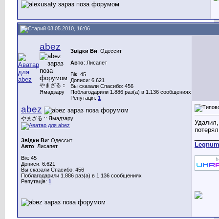
03.05.2010, 16:06
abez
Звідки Ви
: Одессит
Авто
: Лисапет
Вік: 45
Дописи: 6.621
やまざる ::
Вы сказали Спасибо: 456
Ямадзару
Поблагодарили 1.886 раз(а) в 1.136 сообщениях
Репутація:
1
abez
やまざる :: Ямадзару
Удалил,
потерял
_______
Звідки Ви
: Одессит
Legnu
Авто
: Лисапет
Вік: 45
Дописи: 6.621
Вы сказали Спасибо: 456
Поблагодарили 1.886 раз(а) в 1.136 сообщениях
Репутація:
1