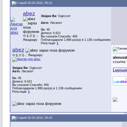
30.04.2010, 05:22
abez
Звідки Ви
: Одессит
Авто
: Лисапет
Вік: 45
Дописи: 6.621
やまざる ::
Вы сказали Спасибо: 456
Ямадзару
Поблагодарили 1.886 раз(а) в 1.136 сообщениях
Репутація:
1
abez
やまざる :: Ямадзару
alexusa
ссылка 
_______
Звідки Ви
: Одессит
Legnu
Авто
: Лисапет
Вік: 45
Дописи: 6.621
Вы сказали Спасибо: 456
Поблагодарили 1.886 раз(а) в 1.136 сообщениях
Репутація:
1
30.04.2010, 09:43