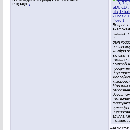
Поблагодарили 317 раз(а) в 194 сообщениях
Репутація:
0
Вопрос к
знатокам
Наднях о
с
дальнобо
он совет
каждую з
заливать
вместе с
солярой 
проценто
двухтакт
масла(мо
камазовск
Мол так 
работае
двигател
смазывае
форсунки
цилиндро-
поршнева
группа.К
скажет н
давно уже 