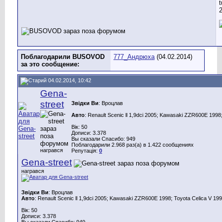
Поблагодарили BUSOVOD
777_Андрюха
(04.02.2014)
за это сообщение:
04.02.2014, 10:42
Gena-
street
Звідки Ви
: Вроцлав
Авто
: Renault Scenic ll 1,9dci 2005; Kawasaki ZZR600E 1998;
Вік: 50
Дописи: 3.378
Вы сказали Спасибо: 949
Поблагодарили 2.968 раз(а) в 1.422 сообщениях
награвся
Репутація:
0
Gena-street
награвся
Звідки Ви
: Вроцлав
Авто
: Renault Scenic ll 1,9dci 2005; Kawasaki ZZR600E 1998; Toyota Celica V 199
Вік: 50
Дописи: 3.378
Вы сказали Спасибо: 949