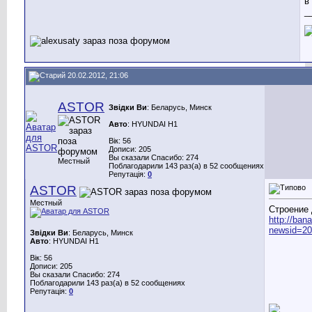
в
_
20.02.2012, 21:06
ASTOR
Звідки Ви
: Беларусь, Минск
Авто
: HYUNDAI H1
Вік: 56
Дописи: 205
Вы сказали Спасибо: 274
Местный
Поблагодарили 143 раз(а) в 52 сообщениях
Репутація:
0
ASTOR
Местный
Строение 
http://ban
newsid=2
Звідки Ви
: Беларусь, Минск
Авто
: HYUNDAI H1
Вік: 56
Дописи: 205
Вы сказали Спасибо: 274
Поблагодарили 143 раз(а) в 52 сообщениях
Репутація:
0