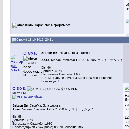
с
о
н
_
19.10.2012, 20:11
olexa
Звідки Ви
: Україна, Біла Церква
Авто
: Nissan Primastar L2H2 2.5 2007 ホワイトサムライ
Вік: 66
Дописи: 3.878
Вы сказали Спасибо: 1.950
Местный
Поблагодарили 2.542 раз(а) в 1.209 сообщениях
Репутація:
2
olexa
Местный
На
Ли
ви
Звідки Ви
: Україна, Біла Церква
за
Авто
: Nissan Primastar L2H2 2.5 2007 ホワイトサムライ
__
Вік: 66
L2
Дописи: 3.878
ка
Вы сказали Спасибо: 1.950
по
Поблагодарили 2.542 раз(а) в 1.209 сообщениях