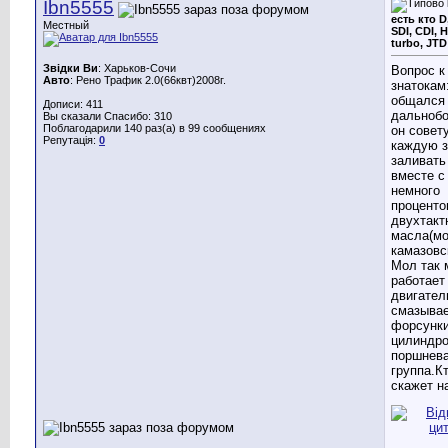
Ibn5555
есть кто D
Местный
SDI, CDI, H
turbo, JTD
Звідки Ви
: Харьков-Сочи
Вопрос к
Авто
: Рено Трафик 2.0(66квт)2008г.
знатокам
общался
Дописи: 411
дальноб
Вы сказали Спасибо: 310
Поблагодарили 140 раз(а) в 99 сообщениях
он совет
Репутація:
0
каждую з
заливать
вместе с
немного
проценто
двухтакт
масла(м
камазовс
Мол так 
работает
двигател
смазывае
форсунки
цилиндро
поршнев
группа.К
скажет н