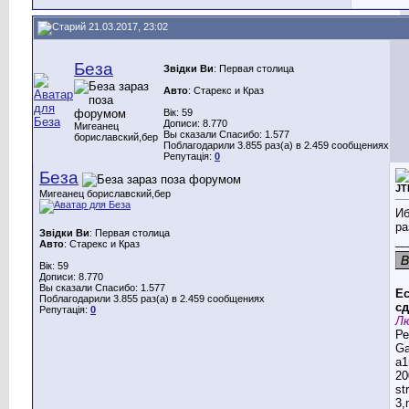
21.03.2017, 23:02
Беза
Звідки Ви
: Первая столица
Авто
: Старекс и Краз
Вік: 59
Дописи: 8.770
Мигеанец
Вы сказали Спасибо: 1.577
бориславский,бер
Поблагодарили 3.855 раз(а) в 2.459 сообщениях
Репутація:
0
Беза
JT
Мигеанец бориславский,бер
Иб
ра
Звідки Ви
: Первая столица
__
Авто
: Старекс и Краз
Вік: 59
Дописи: 8.770
Вы сказали Спасибо: 1.577
Ес
Поблагодарили 3.855 раз(а) в 2.459 сообщениях
сд
Репутація:
0
Лю
Ре
G
a1
20
st
3,