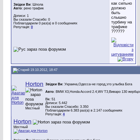
как сильно
Звідки Ви
: Шпола
должно
Авто
: рено трафик
быть
Дописи: 1
слышно
Вы сказали Спасибо: 0
турбину на
Поблагодарили 0 раз(а) в 0 сообщениях
трафике
Репутація:
0
??????
19.10.2012, 18:47
Horton
Звідки Ви
: Украина,Одесса-не город,это улыбка Бога
Авто
: BMW X3,Honda Aссord 2.4,WV T3,Виваро 130 жербцо
Вік: 51
Дописи: 5.442
Вы сказали Спасибо: 3.350
Местный
Поблагодарили 6.383 раз(а) в 2.147 сообщениях
Репутація:
4
Horton
Местный