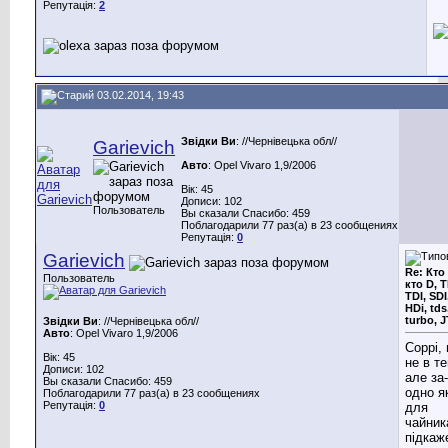
Репутація:
2
03.02.2014, 19:43
Звідки Ви
: //Чернівецька обл//
Garievich
Авто
: Opel Vivaro 1,9/2006
Вік: 45
Дописи: 102
Пользователь
Вы сказали Спасибо: 459
Поблагодарили 77 раз(а) в 23 сообщениях
Репутація:
0
Garievich
Re: Кто
Пользователь
кто D, T
TDI, SDI
HDi, tds
turbo, 
Звідки Ви
: //Чернівецька обл//
Авто
: Opel Vivaro 1,9/2006
Соррі,
Вік: 45
не в т
Дописи: 102
але за-
Вы сказали Спасибо: 459
одно я
Поблагодарили 77 раз(а) в 23 сообщениях
Репутація:
0
для
чайник
підкаж