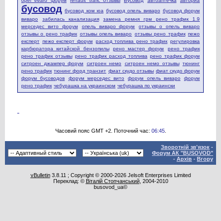
opel vivaro форум
renault trafic отзывы
Бусовод
автоаптечка
авториа
бусовод
бусовод ком юа
бусовод опель виваро
бусовод форум
виваро
забилась канализация
замена ремня грм рено трафик 1.9
мерседес вито форум
опель виваро форум
отзывы о опель виваро
отзывы о рено трафик
отзывы опель виваро
отзывы рено трафик
пежо
експерт
пежо експерт форум
расход топлива рено трафик
регулировка
карбюратора китайской бензопилы
рено мастер форум
рено трафик
рено трафик отзывы
рено трафик расход топлива
рено трафик форум
ситроен джампер форум
ситроен немо
ситроен немо отзывы
тюнинг
рено трафик
тюнинг форд транзит
фиат скудо отзывы
фиат скудо форум
форум бусоводов
форум мерседес вито
форум опель виваро
форум
рено трафик
чебурашка на украинском
чебурашка по украински
Часовий пояс GMT +2. Поточний час:
06:45
.
Зворотній зв'язок
-
Форум АК "BUSOVOD"
-
Архів
-
Вгору
vBulletin
3.8.11 ; Copyright © 2000-2026 Jelsoft Enterprises Limited
Переклад: ©
Віталій Стопчанський
, 2004-2010
busovod_ua©