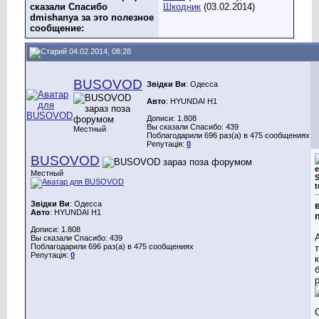
сказали Спасибо
Шкодник
(03.02.2014)
dmishanya за это полезное
сообщение:
04.02.2014, 08:28
BUSOVOD
Звідки Ви
: Одесса
Авто
: HYUNDAI H1
Дописи: 1.808
Вы сказали Спасибо: 439
Местный
Поблагодарили 696 раз(а) в 475 сообщениях
Репутація:
0
BUSOVOD
е
Местный
S
t
Звідки Ви
: Одесса
Авто
: HYUNDAI H1
Дописи: 1.808
Вы сказали Спасибо: 439
Поблагодарили 696 раз(а) в 475 сообщениях
Репутація:
0