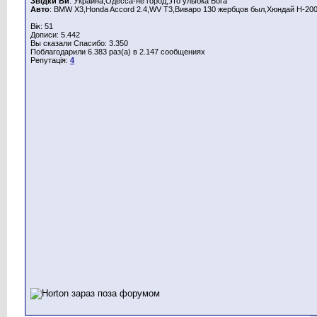
Звідки Ви
: Украина,Одесса-не город,это улыбка Бога
Авто
: BMW X3,Honda Aссord 2.4,WV T3,Виваро 130 жербцов был,Хюндай Н-200
Вік: 51
Дописи: 5.442
Вы сказали Спасибо: 3.350
Поблагодарили 6.383 раз(а) в 2.147 сообщениях
Репутація:
4