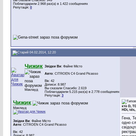
Поблагодарили 2.968 раз(а) в 1.422 сообщениях
Репутація:
0
04.02.2014, 12:20
Чижик
Звідки Ви
: Файне Місто
Авто
: CITROEN C4 Grand Picasso
Вік: 42
Дописи: 8.987
Вы сказали Спасибо: 2.619
Маклауд
Поблагодарили 5.215 раз(а) в 2.778 сообщениях
Репутація:
3
Чижик
кто D, TD
Маклауд
HDi, tds
Гена, Т
Звідки Ви
: Файне Місто
одно сл
Авто
: CITROEN C4 Grand Picasso
свідоцт
реєтра
Вік: 42
Дописи: 8.987