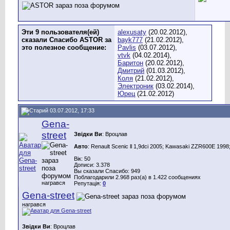
Эти 9 пользователя(ей)
alexusaty
(20.02.2012),
сказали Спасибо ASTOR за
bayk777
(21.02.2012),
это полезное сообщение:
Pavlis
(03.07.2012),
vtvk
(04.02.2014),
Баритон
(20.02.2012),
Дмитрий
(01.03.2012),
Коля
(21.02.2012),
Электроник
(03.02.2014),
Юрец
(21.02.2012)
03.07.2012, 17:33
Gena-
street
Звідки Ви
: Вроцлав
Авто
: Renault Scenic ll 1,9dci 2005; Kawasaki ZZR600E 1998;
Вік: 50
Дописи: 3.378
Вы сказали Спасибо: 949
Поблагодарили 2.968 раз(а) в 1.422 сообщениях
награвся
Репутація:
0
Gena-street
награвся
Звідки Ви
: Вроцлав