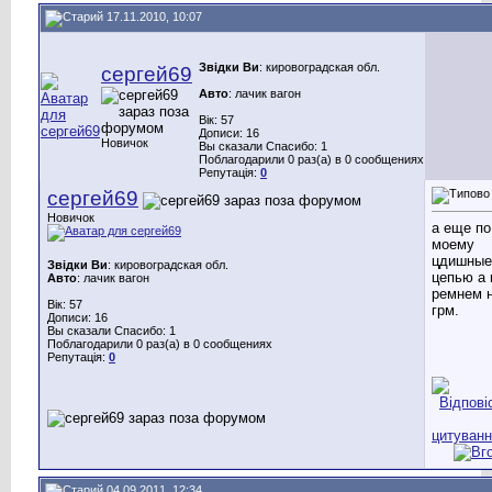
17.11.2010, 10:07
Звідки Ви
: кировоградская обл.
сергей69
Авто
: лачик вагон
Вік: 57
Дописи: 16
Новичок
Вы сказали Спасибо: 1
Поблагодарили 0 раз(а) в 0 сообщениях
Репутація:
0
сергей69
Новичок
а еще по
моему
цдишные
Звідки Ви
: кировоградская обл.
цепью а 
Авто
: лачик вагон
ремнем 
Вік: 57
грм.
Дописи: 16
Вы сказали Спасибо: 1
Поблагодарили 0 раз(а) в 0 сообщениях
Репутація:
0
04.09.2011, 12:34