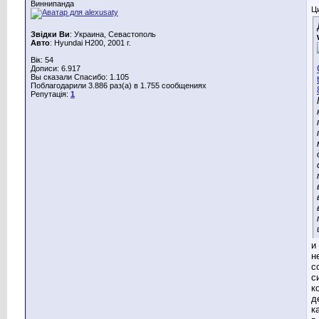
Виннипанда
Ц
Звідки Ви
: Украина, Севастополь
Авто
: Hyundai H200, 2001 г.
Вік: 54
Дописи: 6.917
Вы сказали Спасибо: 1.105
Поблагодарили 3.886 раз(а) в 1.755 сообщениях
Репутація:
1
и
н
с
с
к
д
к