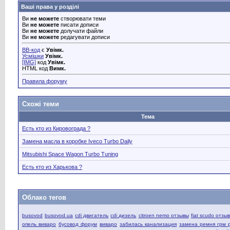
Ваші права у розділі
Ви
не можете
створювати теми
Ви
не можете
писати дописи
Ви
не можете
долучати файли
Ви
не можете
редагувати дописи
BB-код
є
Увімк.
Усмішки
Увімк.
[IMG]
код
Увімк.
HTML код
Вимк.
Правила форуму
Схожі теми
Тема
Есть кто из Кировограда ?
Замена масла в коробке Iveco Turbo Daily
Mitsubishi Space Wagon Turbo Tuning
Есть кто из Харькова ?
Облако тегов
busovod
busovod.ua
cdi двигатель
cdi дизель
citroen nemo отзывы
fiat scudo отзы
опель виваро
бусовод форум
виваро
забилась канализация
замена ремня грм 