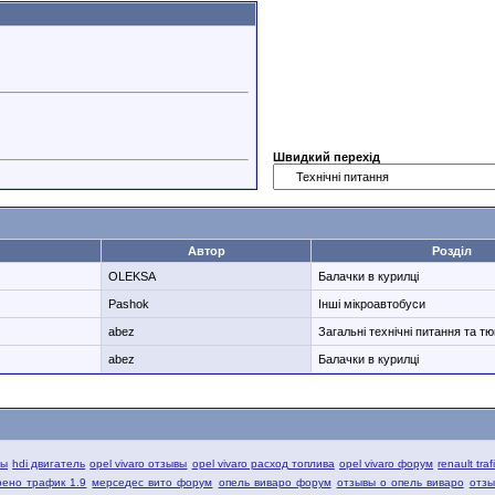
Швидкий перехід
Автор
Розділ
OLEKSA
Балачки в курилці
Pashok
Інші мікроавтобуси
abez
Загальні технічні питання та тю
abez
Балачки в курилці
вы
hdi двигатель
opel vivaro отзывы
opel vivaro расход топлива
opel vivaro форум
renault tra
рено трафик 1.9
мерседес вито форум
опель виваро форум
отзывы о опель виваро
отзы