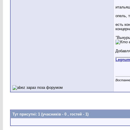
итальяш
опель, 
есть ко
концерн
"Выкури
Добавля
_______
Legnu
Востаннє
Тут присутні: 1
(учасників - 0 , гостей - 1)