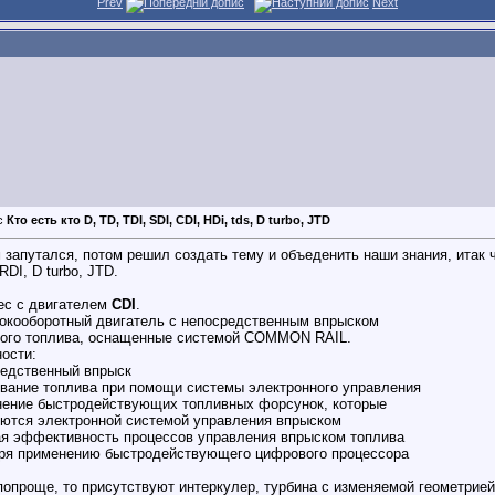
Prev
Next
Кто есть кто D, TD, TDI, SDI, CDI, HDi, tds, D turbo, JTD
 запутался, потом решил создать тему и объеденить наши знания, итак ч
RDI, D turbo, JTD.
ес с двигателем
CDI
.
окооборотный двигатель с непосредственным впрыском
ого топлива, оснащенные системой COMMON RAIL.
ости:
редственный впрыск
ование топлива при помощи системы электронного управления
нение быстродействующих топливных форсунок, которые
ются электронной системой управления впрыском
ая эффективность процессов управления впрыском топлива
ря применению быстродействующего цифрового процессора
попроще, то присутствуют интеркулер, турбина с изменяемой геометрией