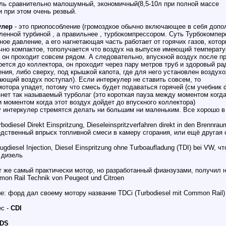
ль сравнительно малошумный, экономичный(8,5-10л при полной массе
 и при этом очень резвый.
улер
- это приопособление (громоздкое обычно включающее в себя допо
ленной турбиной , а правильнее , турбокомпрессором. Суть Турбокомперс
ное давление, а его нагнетающая часть работает от горячих газов, кото
чно компактое, тополучается что воздух на выпуске имеющий температу
- он проходит совсем рядом. А следовательно, впускной воздух после п
рется до коллектора, он проходит через пару метров труб и здоровый р
ния, либо сверху, под крышкой капота, где для него установлен воздухо
ющий воздух поступал). Если интеркулер не ставить совсем, то
мотора упадет, потому что смесь будет подаваться горячей (см учебник 
знет так называемый турболаг (это короткая пауза между моментом ког
и моментом когда этот воздух дойдет до впускного коллектора)
 интеркулер стремятся делать ни большим ни маленьким. Все хорошо в
rbodiesel Direkt Einspritzung, Dieseleinspritzverfahren direkt in den Brenn
дственный впрыск топливной смеси в камеру сгорания, или ещё другая 
ugdiesel Injection, Diesel Einspritzung ohne Turboaufladung (TDI) bei VW
 дизель
т же самый практически мотор, но разработанный фианзузами, получил назва
mon Rail Technik von Peugeot und Citroen
е: форд дал своему мотору название TDCi (Turbodiesel mit Common Rail)
с -
CDI
DS