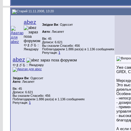
11.11.2008, 13:20
abez
Звідки Ви
: Одессит
Авто
: Лисапет
Вік: 45
Дописи: 6.621
やまざる ::
Вы сказали Спасибо: 456
Ямадзару
Поблагодарили 1.886 раз(а) в 1.136 сообщениях
Репутація:
1
abez
やまざる :: Ямадзару
Уже сам
GRDI, C
Звідки Ви
: Одессит
Мерсед
Авто
: Лисапет
Это выс
Вік: 45
дизельн
Дописи: 6.621
Особенн
Вы сказали Спасибо: 456
- непос
Поблагодарили 1.886 раз(а) в 1.136 сообщениях
- дозир
Репутація:
1
- приме
управля
- высок
благода
А если 