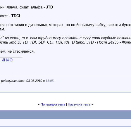
ки: лянча, фиат, альфа -
JTD
тоже: -
TDCi
нечно отличия в дизельных моторах, но по большиму счёту, все эти бук
ам.
л" из сети, т.к. сам трудно могу сложить в кучу свои скудные познан
ем, не стесняемся.
___________
m
ИНФО
 редагував abez: 03.05.2010 о
16:05
.
«
Попередня тема
|
Наступна тема
»