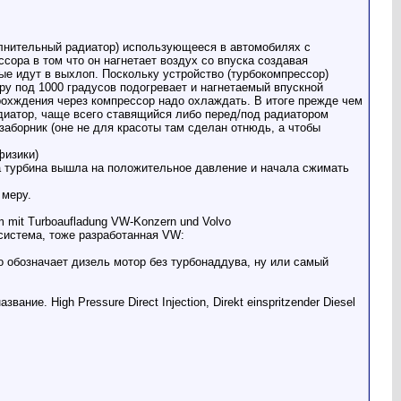
лнительный радиатор) использующееся в автомобилях с
сора в том что он нагнетает воздух со впуска создавая
рые идут в выхлоп. Поскольку устройство (турбокомпрессор)
ру под 1000 градусов подогревает и нагнетаемый впускной
рохждения через компрессор надо охлаждать. В итоге прежде чем
адиатор, чаще всего ставящийся либо перед/под радиатором
заборник (оне не для красоты там сделан отнюдь, а чтобы
физики)
да турбина вышла на положительное давление и начала сжимать
 меру.
raum mit Turboaufladung VW-Konzern und Volvo
система, тоже разработанная VW:
, что обозначает дизель мотор без турбонаддува, ну или самый
ние. High Pressure Direct Injection, Direkt einspritzender Diesel