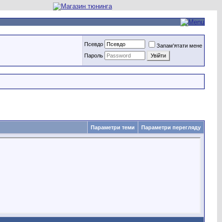
Псевдо
Запам'ятати мене
Пароль
Параметри теми
Параметри перегляду