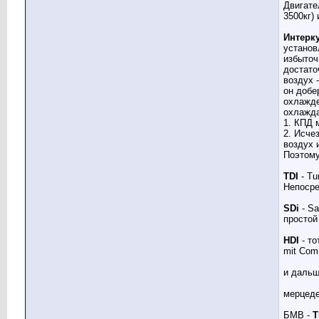
Двигате
3500кг)
Интерк
установ
избыточ
достато
воздух 
он добе
охлажде
охлажда
1. КПД 
2. Исче
воздух 
Поэтому
TDI
- Tu
Непосре
SDi
- Sa
простой
HDI
- то
mit Com
и дальш
мерцеде
БМВ -
T