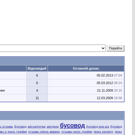
Відповідей
Останній допис
6
05.02.2013
07:04
0
05.03.2012
08:24
нінг
4
21.11.2009
20:15
11
12.03.2009
18:58
бусовод
fic отзывы
Бусовод
автоаптечка
авториа
бусовод ком юа
бусовод
вы о рено трафик
отзывы опель виваро
отзывы рено трафик
пежо експерт
пежо