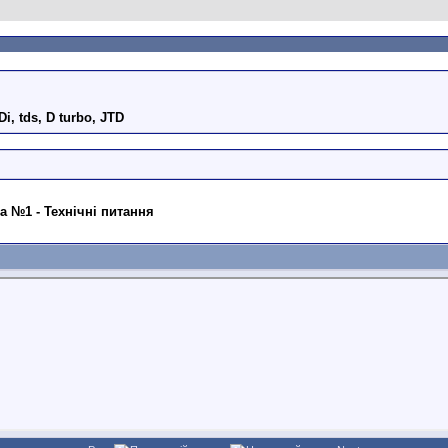
Di, tds, D turbo, JTD
ица №1 - Технічні питання