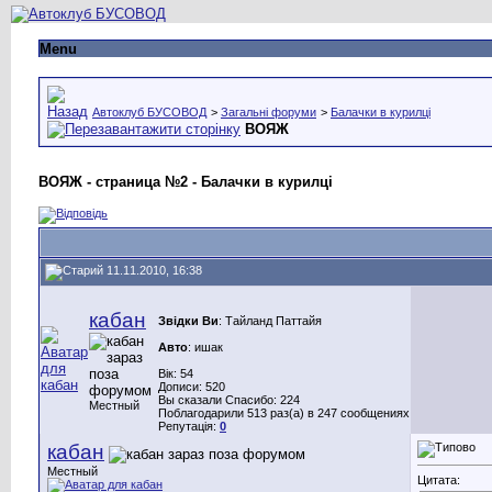
Menu
Автоклуб БУСОВОД
>
Загальні форуми
>
Балачки в курилці
ВОЯЖ
ВОЯЖ - страница №2 - Балачки в курилці
11.11.2010, 16:38
кабан
Звідки Ви
: Тайланд Паттайя
Авто
: ишак
Вік: 54
Дописи: 520
Вы сказали Спасибо: 224
Местный
Поблагодарили 513 раз(а) в 247 сообщениях
Репутація:
0
кабан
Местный
Цитата: