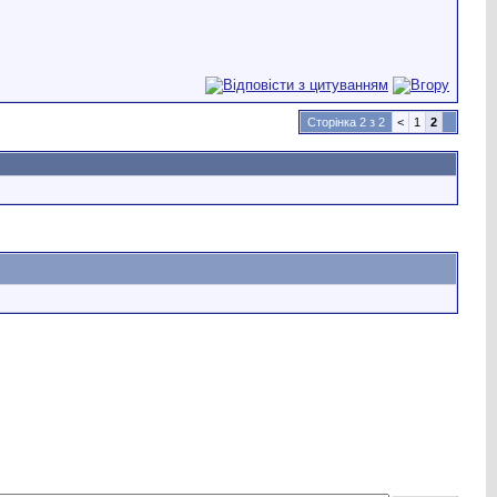
Сторінка 2 з 2
<
1
2