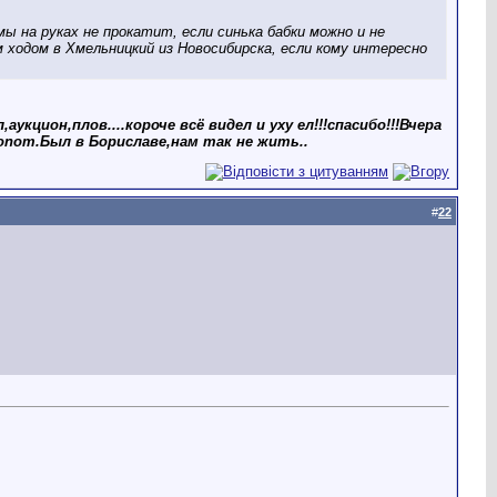
мы на руках не прокатит, если синька бабки можно и не
 ходом в Хмельницкий из Новосибирска, если кому интересно
он,плов....короче всё видел и уху ел!!!спасибо!!!Вчера
tonom.Был в Бориславе,нам так не жить..
#
22