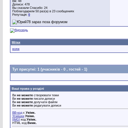
Вік: 48
Дописи: 478
Вы сказали Спасибо: 24
Поблагодарили 50 раз(а) в 23 сообщениях
Репутація:
0
Мітки
вояж
Тут присутні: 1
(учасників - 0 , гостей - 1)
Ваші права у розділі
Ви
не можете
створювати теми
Ви
не можете
писати дописи
Ви
не можете
долучати файли
Ви
не можете
редагувати дописи
BB-код
є
Увімк.
Усмішки
Увімк.
[IMG]
код
Увімк.
HTML код
Вимк.