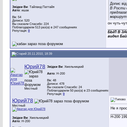
Допис ві
Звідки Ви
: Тайланд Паттайя
В Рости с
Авто
: ишак
предлага
маршрут 
Вік: 54
Дописи: 520
он чуть-чу
Вы сказали Спасибо: 224
Поблагодарили 513 раз(а) в 247 сообщениях
_________
Репутація:
0
БЫЛ В ЗАП
видел Бай
20.11.2010, 18:39
Юрий78
Звідки Ви
: Хмельницкий
Авто
: Н-200
Вік: 48
Дописи: 478
Вы сказали Спасибо: 24
Местный
Поблагодарили 50 раз(а) в 23 сообщениях
Репутація:
0
Юрий78
Местный
Не я про
________
Н-200 199
Звідки Ви
: Хмельницкий
Авто
: Н-200