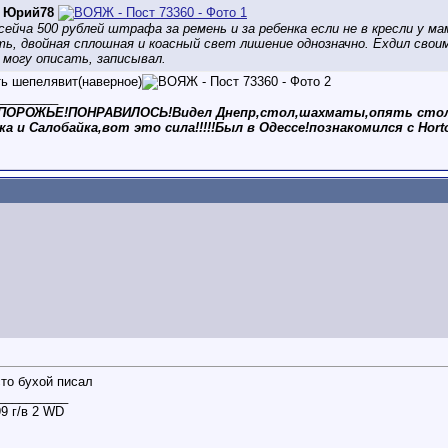
д
Юрий78
ейча 500 рублей штрафа за ремень и за ребенка если не в кресли у ма
ть, двойная сплошная и коасный свет лишение однозначно. Ехдил своим
могу описать, записывал.
ть шепелявит(наверное)
_________
ОРОЖЬЕ!ПОНРАВИЛОСЬ!Видел Днепр,стол,шахматы,опять стол,аукци
ка и Салобайка,вот это сила!!!!!Был в Одессе!познакомился с Hor
сто бухой писал
__________
9 г/в 2 WD