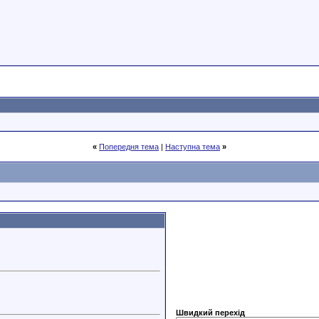
«
Попередня тема
|
Наступна тема
»
Швидкий перехід