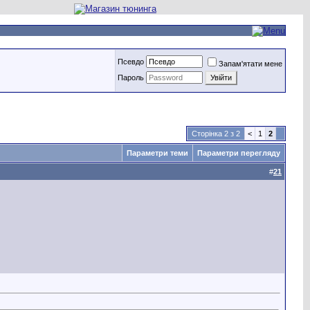
Псевдо
Запам'ятати мене
Пароль
Сторінка 2 з 2
<
1
2
Параметри теми
Параметри перегляду
#
21